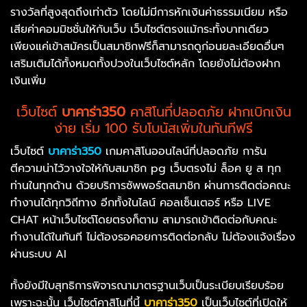
รางวัลที่สูงสุดถึงเท่าตัว โดยไม่มีการหักเงินค่าธรรมเนียม หรือ
เสียค่าคอมมิชชั่นให้กับเว็บ เว็บไซต์ตรงแม้กระทั้งบาทเดียว
เพียงแค่เข้าสมัครเป็นสมาชิกฟรีก็สามารถดูก่อนยละเอียดอื่นๆ
เสริมเติมได้ทั้งหมดทั้งปวงในเว็บไซต์หลัก โดยยังไม่ต้องฝาก
เงินเพิ่ม
เว็บไซต์
บาคาร่า350
คาสิโนที่ปลอดภัย ฝากเบิกเงิน
ง่าย เริ่ม 100 รับโบนัสเพิ่มในทันทีฟรี
เว็บไซต์
บาคาร่า350
เกมคาสิโนออนไลน์ที่ปลอดภัย การัน
ตีความน่าไว้วางใจให้กับสมาชิก pg เว็บตรงไม่ ล็อค ยู ส ทุก
ท่านในทุกด้าน ด้วยบริการซัพพอร์ตสมาชิก ผ่านการติดต่อคณะ
ทำงานได้ทุกวิถีทาง อีกทั้งในไลน์ คอลเซ็นเตอร์ หรือ LIVE
CHAT หน้าเว็บไซต์โดยตรงก็ตาม สามารถเข้าติดต่อกับคณะ
ทำงานได้ในทันที ไม่ต้องรอคอยการติดต่อกลับ ไม่ต้องแจ้งเรื่อง
ผ่านระบบ AI
ทั้งยังมีใบสุทธิการพิจารณามาตรฐานเว็บเป็นระเบียบเรียบร้อย
เพราะฉะนั้น เว็บไซต์คาสิโนที่นี้
บาคาร่า350
เป็นเว็บไซต์ที่เปิดให้