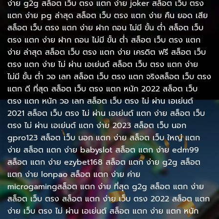
ง่าย g2g สล็อต เว็บ ตรง แตก ง่าย joker สล็อต เว็บ ตรง
แตก ง่าย pg ล่าสุด สล็อต เว็บ ตรง แตก ง่าย คืน ยอด เสีย
สล็อต เว็บ ตรง แตก ง่าย ฝาก ถอน ไม่มี ขั้น ต่ำ สล็อต เว็บ
ตรง แตก ง่าย ฝาก ถอน ไม่มี ขั้น ต่ํา สล็อต เว็บ ตรง แตก
ง่าย ล่าสุด สล็อต เว็บ ตรง แตก ง่าย เครดิต ฟรี สล็อต เว็บ
ตรง แตก ง่าย ไม่ ผ่าน เอเย่นต์ สล็อต เว็บ ตรง แตก ง่าย
ไม่มี ขั้น ต่ํา วอ เลท สล็อต เว็บ ตรง แตก จริงสล็อต เว็บ ตรง
แตก ดี ที่สุด สล็อต เว็บ ตรง แตก หนัก 2022 สล็อต เว็บ
ตรง แตก หนัก วอ เลท สล็อต เว็บ ตรง ไม่ ผ่าน เอเย่นต์
2021 สล็อต เว็บ ตรง ไม่ ผ่าน เอเย่นต์ แตก ง่าย สล็อต เว็บ
ตรง ไม่ ผ่าน เอเย่นต์ แตก ง่าย 2023 สล็อต เว็บ นอก
gpro123 สล็อต เว็บ นอก แตก ง่าย สล็อต เว็บ ใหญ่ แตก
ง่าย สล็อต แตก ง่าย babyslot สล็อต แตก ง่าย edm99
สล็อต แตก ง่าย ezybet168 สล็อต แตก ง่าย g2g สล็อต
แตก ง่าย lonpao สล็อต แตก ง่าย ค่าย
microgamingสล็อต แตก ง่าย ที่สุด g2g สล็อต แตก ง่าย
สล็อต เว็บ ตรง สล็อต แตก ง่าย เว็บ ตรง 2022 สล็อต แตก
ง่าย เว็บ ตรง ไม่ ผ่าน เอเย่นต์ สล็อต แตก ง่าย แตก หนัก