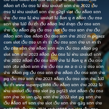
สล็อต แท้ เว็บ ตรง ไม่ ผ่าน เอเย่นต์ แตก ง่าย 2022 เว็บ
ตรง ไม่ ผ่าน เอเย่นต์ แตก ง่าย g2g1 slot เว็บ สล็อต แตก
ง่าย เว็บ ตรง ไม่ ผ่าน เอเย่นต์ ไม่ ล็อค ยู ส สล็อต เว็บ ตรง
แตก ง่าย ไม่มี ขั้น ต่ำ เว็บ สล็อต ใหม่ ล่าสุด เว็บ ตรง แตก
ง่าย เว็บ สล็อต pg เว็บ ตรง slot เว็บ ตรง แตก ง่าย เว็บ
สล็อต แตก บ่อย สล็อต เว็บ ตรง แตก ง่าย 2022 m pgjazz
com slot เว็บ ตรง บา ค่า ร่า เว็บ ตรง แตก ง่าย บา คา ร่า
เว็บ ตรง แตก ง่าย สล็อต แตก หนัก เว็บ ตรง สล็อต pg
slot แตก ง่าย 2023 สล็อต เว็บ ตรง ไม่ ผ่าน เอเย่นต์ แตก
ง่าย 2022 สล็อต เว็บ ตรง แตก ง่าย ไม่ ล็อค ยู ส เว็บ ตรง
แตก จริง สล็อต แตก ง่าย เว็บ ตรง สล อ ต เว บ ตรง แตก
ง่าย สล็อต pg เว็บ ตรง แตก ง่าย สล็อต เว็บ ตรง แตก ง่าย
pg เว็บ ตรง แตก ง่าย 2023 สล็อต เว็บ ตรง แตก ง่าย ไม่มี
ขั้น ต่ํา www superpg1688 เว็บ สล็อต แตก ง่าย 2022 ไม่
ผ่าน เอเย่นต์ เว็บ ตรง slot pg pg123 slot สล็อต เว็บ ตรง
แตก ง่าย วอ เลท g2g แตก ง่าย 2022 slot pg แตก ง่าย
เว็บ สล็อต แท้ แตก ง่าย slot เว็บ แตก ง่าย g2g แตก ง่าย