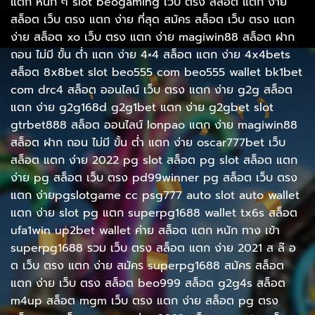
แตก หนัก ๆ slot beogaming เว็บ ตรง สล็อต แตก ง่าย
สล็อต เว็บ ตรง แตก ง่าย ที่สุด สมัคร สล็อต เว็บ ตรง แตก
ง่าย สล็อต xo เว็บ ตรง แตก ง่าย magiwin88 สล็อต ฝาก
ถอน ไม่มี ขั้น ต่ำ แตก ง่าย 4×4 สล็อต แตก ง่าย 4x4bets
สล็อต 8x8bet slot beo555 com beo555 wallet bk1bet
com drc4 สล็อต ออนไลน์ เว็บ ตรง แตก ง่าย g2g สล็อต
แตก ง่าย g2g168d g2g1bet แตก ง่าย g2gbet slot
gtrbet888 สล็อต ออนไลน์ lonpao แตก ง่าย magiwin88
สล็อต ฝาก ถอน ไม่มี ขั้น ต่ำ แตก ง่าย oscar777bet เว็บ
สล็อต แตก ง่าย 2022 pg slot สล็อต pg slot สล็อต แตก
ง่าย pg สล็อต เว็บ ตรง pd99winner pg สล็อต เว็บ ตรง
แตก ง่ายpgslotgame cc psg777 auto slot auto wallet
แตก ง่าย slot pg แตก superpg1688 wallet tx6s สล็อต
ufa1win up2bet wallet ค่าย สล็อต แตก หนัก ทาง เข้า
superpg1688 รวม เว็บ ตรง สล็อต แตก ง่าย 2021 ส ล๊ อ
ต เว็บ ตรง แตก ง่าย สมัคร superpg1688 สมัคร สล็อต
แตก ง่าย เว็บ ตรง สล็อต beo999 สล็อต g2g4s สล็อต
m4up สล็อต mgm เว็บ ตรง แตก ง่าย สล็อต pg ตรง