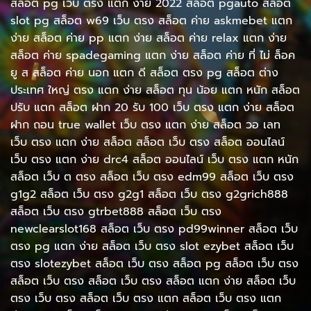
สล็อต pg เว็บ ตรง แตก ง่าย 2022 สล็อต pgauto สล็อต
slot pg สล็อต w69 เว็บ ตรง สล็อต ค่าย askmebet แตก
ง่าย สล็อต ค่าย pp แตก ง่าย สล็อต ค่าย relax แตก ง่าย
สล็อต ค่าย spadegaming แตก ง่าย สล็อต ค่าย ที่ ไม่ ล็อค
ยู ส สล็อต ค่าย นอก แตก ดี สล็อต ตรง pg สล็อต ต่าง
ประเทศ ใหญ่ ตรง แตก ง่าย สล็อต ทุน น้อย แตก หนัก สล็อต
ปรับ แตก สล็อต ฝาก 20 รับ 100 เว็บ ตรง แตก ง่าย สล็อต
ฝาก ถอน true wallet เว็บ ตรง แตก ง่าย สล็อต วอ เลท
เว็บ ตรง แตก ง่าย สล็อต สล็อต เว็บ ตรง สล็อต ออนไลน์
เว็บ ตรง แตก ง่าย drc4 สล็อต ออนไลน์ เว็บ ตรง แตก หนัก
สล็อต เว็บ ต ตรง สล็อต เว็บ ตรง edm99 สล็อต เว็บ ตรง
g1g2 สล็อต เว็บ ตรง g2g1 สล็อต เว็บ ตรง g2grich888
สล็อต เว็บ ตรง gtrbet888 สล็อต เว็บ ตรง
newclearslot168 สล็อต เว็บ ตรง pd99winner สล็อต เว็บ
ตรง pg แตก ง่าย สล็อต เว็บ ตรง slot ezybet สล็อต เว็บ
ตรง slotezybet สล็อต เว็บ ตรง สล็อต pg สล็อต เว็บ ตรง
สล็อต เว็บ ตรง สล็อต เว็บ ตรง สล็อต แตก ง่าย สล็อต เว็บ
ตรง เว็บ ตรง สล็อต เว็บ ตรง แตก สล็อต เว็บ ตรง แตก