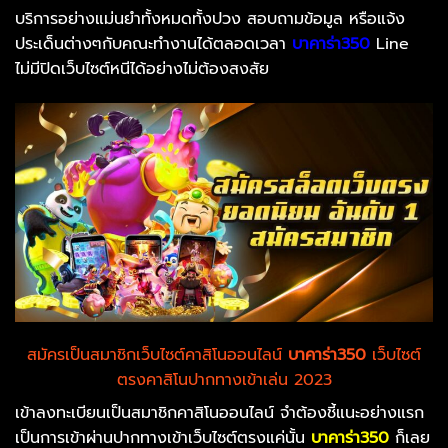
บริการอย่างแม่นยำทั้งหมดทั้งปวง สอบถามข้อมูล หรือแจ้ง
ประเด็นต่างๆกับคณะทำงานได้ตลอดเวลา
บาคาร่า350
Line
ไม่มีปิดเว็บไซต์หนีได้อย่างไม่ต้องสงสัย
สมัครเป็นสมาชิกเว็บไซต์คาสิโนออนไลน์
บาคาร่า350
เว็บไซต์
ตรงคาสิโนปากทางเข้าเล่น 2023
เข้าลงทะเบียนเป็นสมาชิกคาสิโนออนไลน์ จำต้องชี้แนะอย่างแรก
เป็นการเข้าผ่านปากทางเข้าเว็บไซต์ตรงแค่นั้น
บาคาร่า350
ก็เลย