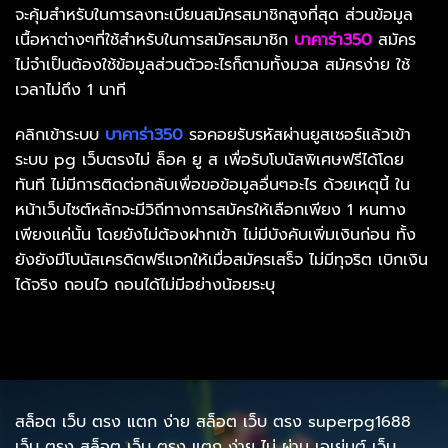
จะคุ้มสำหรับในการลงทะเบียนสมัครสมาชิกสูงที่สุด ส่วนข้อมูล
เนื้อหาต่างๆที่ใช้สำหรับในการสมัครสมาชิก
บาคาร่า350
สมัคร
ไม่จำเป็นต้องใช้ข้อมูลส่วนตัวอะไรก็ตามทั้งมวล สมัครง่าย ใช้
เวลาไม่ถึง 1 นาที
คลิกเข้าระบบ
บาคาร่า350
รอคอยรับรหัสผ่านยูสเซอร์แล้วเข้า
ระบบ pg เว็บตรงไม่ ล็อค ยู ส เพื่อรับโบนัสพิเศษฟรีได้โดย
ทันที ไม่มีการติดต่อกลับเพื่อขอข้อมูลอื่นๆอะไร ด้วยเหตุนี้ ใน
หน้าเว็บไซต์หลักจะมีวิถีทางการสมัครให้เลือกเพียง 1 หนทาง
เพียงแค่นั้น โดยยังไม่ต้องฝากเข้า ไม่มีบังคับเพิ่มเงินก่อน ทั้ง
ยังยังมีโบนัสเครดิตฟรีแจกให้เมื่อสมัครเสร็จ ไม่มีทุจริต เบิกเงิน
ได้จริง ถอนไว ถอนได้ไม่มีอย่างน้อยระบุ
สล็อต เว็บ ตรง แตก ง่าย สล็อต เว็บ ตรง superpg1688
เว็บ ตรง สล็อต เว็บ ตรง แตก ง่าย ไม่ ผ่าน เอเย่นต์ เว็บ