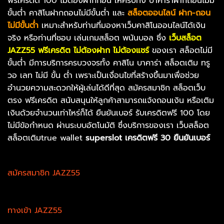
ฟรีเครดิต 100 ไม่ต้องฝากก่อน ให้ครบทั้ง บาคาร่าฝากถอนไม่มี
ขั้นต่ำ คาสิโนฝากถอนไม่มีขั้นต่ำ และ
สล็อตออนไลน์ ฝาก-ถอน
ไม่มีขั้นต่ำ
เหมาะสำหรับท่านที่มองหาเว็บคาสิโนออนไลน์ได้เงิน
จริง หรือท่านที่ชอบ เล่นเกมสล็อต พนันบอล ซึ่ง
เว็บสล็อต
JAZZ55 ฟรีเครดิต ไม่ต้องฝาก ไม่ต้องแชร์
ของเรา สล็อตไม่มี
ขั้นต่ำ มีการบริการครบวงจรทั้ง คาสิโน บาคาร่า สล็อตเติม ทรู
วอ เลท ไม่มี ขั้น ต่ำ เพราะเป็นเงื่อนไขที่สร้างขึ้นมาเพื่อช่วย
อำนวยความสะดวกให้ผู้เล่นได้ดีที่สุด สมัครสมาชิก สล็อตเว็บ
ตรง ฟรีเครดิต สนับสนุนให้ลูกค้าสามารถแจ้งถอนเงิน หรือเติม
เงินด้วยจำนวนเท่าไหร่ก็ได้ ยืนยันเบอร์ รับเครดิตฟรี 100 โดย
ไม่มีข้อกำหนด ผ่านระบบอัตโนมัติ ซึ่งบริการของเรา เว็บสล็อต
สล็อตเติมtrue wallet
superslot เครดิตฟรี 30 ยืนยันเบอร์
สมัครสมาชิก JAZZ55
ทางเข้า JAZZ55