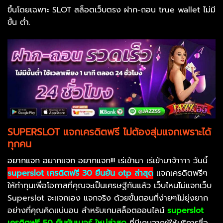
ขึ้นโดยเฉพาะ SLOT สล็อตเว็บตรง ฝาก-ถอน true wallet ไม่มี
ขั้น ต่ำ.
SUPERSLOT แจกเครดิตฟรี ไม่ต้องสุ่มแจกเพราะได้
ทุกคน
อยากแจก อยากแจก อยากแจก!!! เร่เข้ามา เร่เข้ามาจ้าาาา วันนี้
superslot เครดิตฟรี 30 ยืนยัน otp ล่าสุด
แจกเครดิตฟรีๆ
ให้ทำทุนเพื่อโอกาสที่คุณจะเป็นเศรษฐีกันแล้ว เว็บไหนไม่แจกเว็บ
Superslot จะแจกเอง แจกจริง ด้วยขั้นตอนที่ง่ายๆไม่ยุ่งยาก
อย่างที่คุณคิดแน่นอน สำหรับเกมสล็อตออนไลน์
superslot