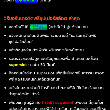
ต้องที่
ซุปเปอร์สล็อต
เท่านั้น!
วิธีขอรับเครดิตฟรีซุปเปอร์สล็อต ล่าสุด
แอดไลน์ไปที่
@JAZZ55
(อย่าลืมใส่ @ ด้วยนะคะ)
แจ้งพนักงานโดยพิมพ์ข้อความตามนี้ “ขอรับเครดิตฟรี
ซุปเปอร์สล็อต“
แจ้งข้อมูลส่วนตัวเพื่อรับฟรีเครดิตกับพนักงาน
รอตรวจสอบข้อมูล และรับยูสเซอร์เพื่อเข้าเล่นเกมสล็อต
superslot
ภายใน 30 วินาที
ล็อคอินเข้าสู่เกม superslot เพื่อยืนยันสิทธิ์ในการรับเครดิต
ฟรี และเริ่มเล่นเกมสล็อตได้ทันที
อะไรมันจะง่ายปานนี้ ใครที่บอกว่าของฟรีไม่มีในโลกต้องบอก
ว่าคุณคิดผิดแล้วล่ะ
เพียงแค่คุณรู้จักกับ
ทางเข้า superslot
เพียงแค่นี้คุณก็จะ
อยู่บนเส้นทางของเศรษฐีได้ง่ายๆในทุกๆวันเลยล่ะ จะอยู่ที่ไหน