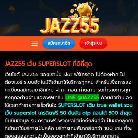
Skip
to
content
สมัครสมาชิก
เข้าสู่ระบบ
JAZZ55 เว็บ SUPERSLOT ที่ดีที่สุด
เว็บไซต์ JAZZ55 ของเรานั้น slot ฟรีเครดิต ไม่ต้องฝาก ไม่
ต้องแชร์ ระบบอัตโนมัติเข้ามาให้บริการทุกคน สำหรับเพื่อการลง
ทะเบียนสมัครสมาชิกใหม่ ฝาก- ถอน ท่านสามารถทำรายการทุก
สิ่งทุกอย่างผ่านแอพพลิเคชั่น
LINE @JAZZ55
ด้วยตัวท่านเอง
ใช้เวลาทำรายการเร็วทันใจ
SUPERSLOT เติม true wallet
รวม
เว็บ superslot เครดิตฟรี 50 ยืนยัน otp ถอนได้ 300 ล่าสุด
ยืนยันข้อมูล รับเครดิตฟรี พวกเราได้นึงถึงสิ่งที่จำเป็นของลูกค้า
ที่เข้ามาใช้บริการเป็นหลัก บริการเกมส์มากยิ่งกว่า 100 เกม ที่จะ
ตอบสนองความจำเป็นของลูกค้าที่เข้ามาใช้บริการมากมาย