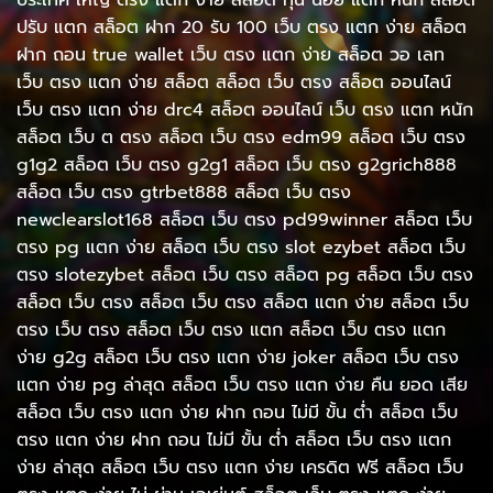
ปรับ แตก สล็อต ฝาก 20 รับ 100 เว็บ ตรง แตก ง่าย สล็อต
ฝาก ถอน true wallet เว็บ ตรง แตก ง่าย สล็อต วอ เลท
เว็บ ตรง แตก ง่าย สล็อต สล็อต เว็บ ตรง สล็อต ออนไลน์
เว็บ ตรง แตก ง่าย drc4 สล็อต ออนไลน์ เว็บ ตรง แตก หนัก
สล็อต เว็บ ต ตรง สล็อต เว็บ ตรง edm99 สล็อต เว็บ ตรง
g1g2 สล็อต เว็บ ตรง g2g1 สล็อต เว็บ ตรง g2grich888
สล็อต เว็บ ตรง gtrbet888 สล็อต เว็บ ตรง
newclearslot168 สล็อต เว็บ ตรง pd99winner สล็อต เว็บ
ตรง pg แตก ง่าย สล็อต เว็บ ตรง slot ezybet สล็อต เว็บ
ตรง slotezybet สล็อต เว็บ ตรง สล็อต pg สล็อต เว็บ ตรง
สล็อต เว็บ ตรง สล็อต เว็บ ตรง สล็อต แตก ง่าย สล็อต เว็บ
ตรง เว็บ ตรง สล็อต เว็บ ตรง แตก สล็อต เว็บ ตรง แตก
ง่าย g2g สล็อต เว็บ ตรง แตก ง่าย joker สล็อต เว็บ ตรง
แตก ง่าย pg ล่าสุด สล็อต เว็บ ตรง แตก ง่าย คืน ยอด เสีย
สล็อต เว็บ ตรง แตก ง่าย ฝาก ถอน ไม่มี ขั้น ต่ำ สล็อต เว็บ
ตรง แตก ง่าย ฝาก ถอน ไม่มี ขั้น ต่ํา สล็อต เว็บ ตรง แตก
ง่าย ล่าสุด สล็อต เว็บ ตรง แตก ง่าย เครดิต ฟรี สล็อต เว็บ