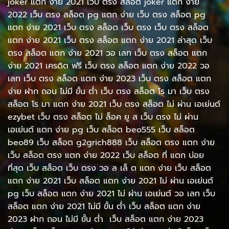
joker แตก ง่าย 2021 เว็บ ตรง สล็อต joker แตก ง่าย
2022 เว็บ ตรง สล็อต pg แตก ง่าย เว็บ ตรง สล็อต pg
แตก ง่าย 2021 เว็บ ตรง สล็อต เว็บ ตรง เว็บ ตรง สล็อต
แตก ง่าย 2021 เว็บ ตรง สล็อต แตก ง่าย 2021 ล่าสุด เว็บ
ตรง สล็อต แตก ง่าย 2021 วอ เลท เว็บ ตรง สล็อต แตก
ง่าย 2021 เครดิต ฟรี เว็บ ตรง สล็อต แตก ง่าย 2022 วอ
เลท เว็บ ตรง สล็อต แตก ง่าย 2023 เว็บ ตรง สล็อต แตก
ง่าย ฝาก ถอน ไม่มี ขั้น ต่ํา เว็บ ตรง สล็อต โร มา เว็บ ตรง
สล็อต โร มา แตก ง่าย 2021 เว็บ ตรง สล็อต ไม่ ผ่าน เอเย่นต์
ezybet เว็บ ตรง สล็อต ไม่ ล็อค ยู ส เว็บ ตรง ไม่ ผ่าน
เอเย่นต์ แตก ง่าย pg เว็บ สล็อต beo555 เว็บ สล็อต
beo89 เว็บ สล็อต g2grich888 เว็บ สล็อต ตรง แตก ง่าย
เว็บ สล็อต ตรง แตก ง่าย 2022 เว็บ สล็อต ที่ แตก บ่อย
ที่สุด เว็บ สล็อต เว็บ ตรง วอ ล เล็ ต แตก ง่าย เว็บ สล็อต
แตก ง่าย 2021 เว็บ สล็อต แตก ง่าย 2021 ไม่ ผ่าน เอเย่นต์
pg เว็บ สล็อต แตก ง่าย 2021 ไม่ ผ่าน เอเย่นต์ วอ เลท เว็บ
สล็อต แตก ง่าย 2021 ไม่มี ขั้น ต่ำ เว็บ สล็อต แตก ง่าย
2023 ฝาก ถอน ไม่มี ขั้น ต่ำ เว็บ สล็อต แตก ง่าย 2023