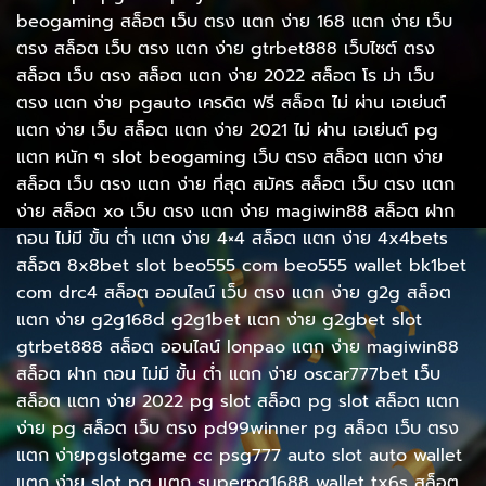
beogaming สล็อต เว็บ ตรง แตก ง่าย 168 แตก ง่าย เว็บ
ตรง สล็อต เว็บ ตรง แตก ง่าย gtrbet888 เว็บไซต์ ตรง
สล็อต เว็บ ตรง สล็อต แตก ง่าย 2022 สล็อต โร ม่า เว็บ
ตรง แตก ง่าย pgauto เครดิต ฟรี สล็อต ไม่ ผ่าน เอเย่นต์
แตก ง่าย เว็บ สล็อต แตก ง่าย 2021 ไม่ ผ่าน เอเย่นต์ pg
แตก หนัก ๆ slot beogaming เว็บ ตรง สล็อต แตก ง่าย
สล็อต เว็บ ตรง แตก ง่าย ที่สุด สมัคร สล็อต เว็บ ตรง แตก
ง่าย สล็อต xo เว็บ ตรง แตก ง่าย magiwin88 สล็อต ฝาก
ถอน ไม่มี ขั้น ต่ำ แตก ง่าย 4×4 สล็อต แตก ง่าย 4x4bets
สล็อต 8x8bet slot beo555 com beo555 wallet bk1bet
com drc4 สล็อต ออนไลน์ เว็บ ตรง แตก ง่าย g2g สล็อต
แตก ง่าย g2g168d g2g1bet แตก ง่าย g2gbet slot
gtrbet888 สล็อต ออนไลน์ lonpao แตก ง่าย magiwin88
สล็อต ฝาก ถอน ไม่มี ขั้น ต่ำ แตก ง่าย oscar777bet เว็บ
สล็อต แตก ง่าย 2022 pg slot สล็อต pg slot สล็อต แตก
ง่าย pg สล็อต เว็บ ตรง pd99winner pg สล็อต เว็บ ตรง
แตก ง่ายpgslotgame cc psg777 auto slot auto wallet
แตก ง่าย slot pg แตก superpg1688 wallet tx6s สล็อต