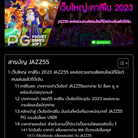
สารบัญ JAZZ55
เว็บใหญ่ คาสิโน 2023 JAZZ55 แหล่งรวมเกมส์ออนไลน์ที่มีแต่
คนเล่นแล้วได้เงิน
คาสิโนสด ปากทางเข้าเว็บไซต์ JAZZ55แตกง่าย ไม่ ล็อค ยู ส
พร้อมโบนัสทุกเกมส์
ปากทางเข้า Jazz55 คาสิโน เว็บไซต์ปัจจุบัน 2023 แหล่งรวม
เกมส์ออนไลน์ทุกค่าย
คลิกเข้าสู่ เว็บไซต์คาสิโน อันดับที่หนึ่งที่แจกหนักมากที่ JAZZ55
PG ตรงไม่ล็อค USER
บาคาร่าออนไลน์ สำหรับเกมนี้ก็จัดว่าเป็นเกมไพ่ยอดฮิตชั้น 1
โปรโมชั่น บาคาร่า สล็อตแตกง่าย 168 เว็บตรงไม่ล็อคยูส
ทำไมต้องเล่น สล็อตออนไลน์ กับ JAZZ55