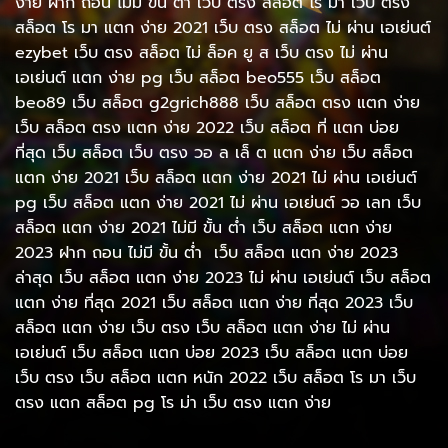
ง่าย ฝาก ถอน ไม่มี ขั้น ต่ํา เว็บ ตรง สล็อต โร มา เว็บ ตรง
สล็อต โร มา แตก ง่าย 2021 เว็บ ตรง สล็อต ไม่ ผ่าน เอเย่นต์
ezybet เว็บ ตรง สล็อต ไม่ ล็อค ยู ส เว็บ ตรง ไม่ ผ่าน
เอเย่นต์ แตก ง่าย pg เว็บ สล็อต beo555 เว็บ สล็อต
beo89 เว็บ สล็อต g2grich888 เว็บ สล็อต ตรง แตก ง่าย
เว็บ สล็อต ตรง แตก ง่าย 2022 เว็บ สล็อต ที่ แตก บ่อย
ที่สุด เว็บ สล็อต เว็บ ตรง วอ ล เล็ ต แตก ง่าย เว็บ สล็อต
แตก ง่าย 2021 เว็บ สล็อต แตก ง่าย 2021 ไม่ ผ่าน เอเย่นต์
pg เว็บ สล็อต แตก ง่าย 2021 ไม่ ผ่าน เอเย่นต์ วอ เลท เว็บ
สล็อต แตก ง่าย 2021 ไม่มี ขั้น ต่ำ เว็บ สล็อต แตก ง่าย
2023 ฝาก ถอน ไม่มี ขั้น ต่ำ เว็บ สล็อต แตก ง่าย 2023
ล่าสุด เว็บ สล็อต แตก ง่าย 2023 ไม่ ผ่าน เอเย่นต์ เว็บ สล็อต
แตก ง่าย ที่สุด 2021 เว็บ สล็อต แตก ง่าย ที่สุด 2023 เว็บ
สล็อต แตก ง่าย เว็บ ตรง เว็บ สล็อต แตก ง่าย ไม่ ผ่าน
เอเย่นต์ เว็บ สล็อต แตก บ่อย 2023 เว็บ สล็อต แตก บ่อย
เว็บ ตรง เว็บ สล็อต แตก หนัก 2022 เว็บ สล็อต โร มา เว็บ
ตรง แตก สล็อต pg โร ม่า เว็บ ตรง แตก ง่าย