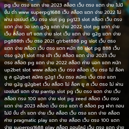
pg เว็บ ตรง แตก ง่าย 2023 สล็อต เว็บ ตรง แตก ง่าย ไม่มี
ขั้น ต่ํา www superpg1688 เว็บ สล็อต แตก ง่าย 2022 ไม่
ผ่าน เอเย่นต์ เว็บ ตรง slot pg pg123 slot สล็อต เว็บ ตรง
แตก ง่าย วอ เลท g2g แตก ง่าย 2022 slot pg แตก ง่าย
เว็บ สล็อต แท้ แตก ง่าย slot เว็บ แตก ง่าย g2g แตก ง่าย
pg888th เว็บ ตรง 2021 gtrbet888 pg slot เว็บ ตรง
แตก ง่าย สล็อต เว็บ ตรง แตก หนัก 88 slot pg 888 เว็บ
ตรง g2g1 slot ทาง เข้า เว็บ สล็อต แตก ง่าย 2023 เว็บ
ตรง สล็อต pg แตก ง่าย 2022 สล็อต ค่าย นอก แตก หนัก
up2bet slot www สล็อต เว็บ ตรง สล็อต เว็บ ตรง ไม่ ล็อค
ยู ส g2gbet สมัคร g2g1 เว็บ ตรง สมัคร เว็บ ตรง แตก
ง่าย g2g g2gbet เว็บ สล็อต ไม่ ล็อค ยู ส เว็บ ตรง ไม่ ผ่าน
เอเย่นต์ แตก ง่าย pantip slot pg เว็บ ตรง แตก ง่าย เว็บ
สล็อต ตรง 100 แตก ง่าย slot pg zeed สล็อต เว็บ ตรง
แตก ง่าย 2023 สล็อต เว็บ ตรง แตก ดี สล็อต pg ฝาก ถอน
ไม่มี ขั้น ต่ำ แตก ง่าย เว็บ สล็อต เว็บ ตรง แตก ง่าย สล็อต
ค่าย pragmatic play แตก ง่าย สล็อต เว็บ ตรง 100 แตก
ง่าย superpg1688 play สล็อต ออนไลน์ เว็บ ตรง แตก ง่าย