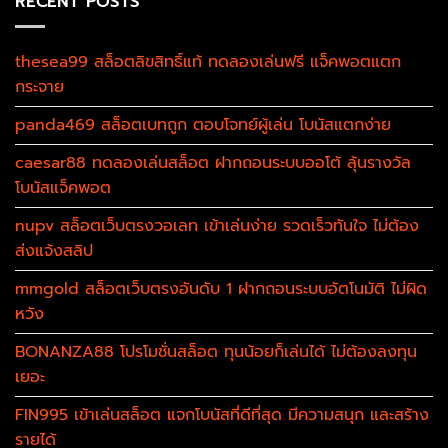
RECENT POSTS
thesea99 สล็อตลิขสิทธิ์แท้ ทดลองเล่นฟรี แจ็คพอตแตก
กระจาย
panda469 สล็อตเบทถูก ตอบโจทย์ผู้เล่น โบนัสแตกง่าย
caesar88 ทดลองเล่นสล็อต ฝากถอนระบบออโต้ ลุ้นรางวัล
โบนัสแจ็คพอต
nupv สล็อตเว็บตรงวอเลท เข้าเล่นง่าย รวดเร็วทันใจ ไม่ต้อง
ส่งแจ้งสลิป
mmgold สล็อตเว็บตรงอันดับ 1 ฝากถอนระบบอัตโนมัติ ไม่ผิด
หวัง
BONANZA88 โปรโมชั่นสล็อต ทุนน้อยก็เล่นได้ ไม่ต้องลงทุน
เยอะ
FIN995 เข้าเล่นสล็อต แจกโบนัสที่ดีที่สุด มีความสนุก และสร้าง
รายได้