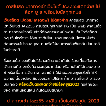
คาสิโนสด ปากทางเข้าเว็บไซต์ JAZZ55แตกง่าย ไม่
ล็อค ยู ส พร้อมโบนัสทุกเกมส์
เว็บสล็อต เปิดใหม่ เครดิตฟรี ไม่ต้องฝาก
คาสิโนสด ปากทาง
เข้าเว็บไซต์ JAZZ55 ครบถ้วนทุกเกมส์ PG เป็น web คาสิโนซึ่ง
สามารถตอบโจทย์ในสิ่งที่ต้องการของนักพนัน เว็บไซต์สล็อต
pg เว็บไซต์ตรง ได้อย่างดีเยี่ยม บางบุคคลนั้นมีความฝันว่า
ต้องการจะไปร่วมสนุกสนานหรือไปเล่นการเดิมพันกลับบ่อนคาสิ
โนต่างชาติ
ซึ่งขณะนี้อาจจะเป็นไปได้ว่าจะมีความจำกัดในเรื่องเกี่ยวกับการ
เดินทางที่บางครั้งก็อาจจะยุ่งยากน้อย หรือคนใดที่ไม่ค่อยสบาย
สำหรับเพื่อการเดินทาง เพราะมีค่าใช้จ่ายออกจะสูงแล้วก็ทำให้
พวกเรานั้นจำต้องเสียช่วงเวลาไปไร้ผล ก็สามารถที่จะเข้ามาร่วม
บันเทิงใจ
สล็อตเว็บตรงแตกง่ายไม่ล็อคยูส
2023
กันลักษณะ
ของ คาสิโนออนไลน์ กันได้แบบสบายๆ
ปากทางเข้า Jazz55 คาสิโน เว็บไซต์ปัจจุบัน 2023