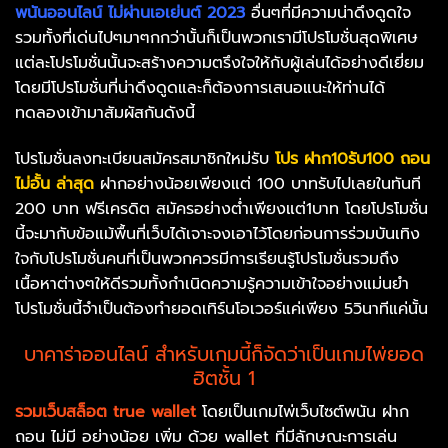
พนันออนไลน์ ไม่ผ่านเอเย่นต์ 2023
อื่นๆที่มีความน่าดึงดูดใจ
รวมทั้งที่เด่นไปๆมาๆกกว่านั้นก็เป็นพวกเรามีโปรโมชั่นสุดพิเศษ
แต่ละโปรโมชั่นนั้นจะสร้างความตรึงใจให้กับผู้เล่นได้อย่างดีเยี่ยม
โดยมีโปรโมชั่นที่น่าดึงดูดและก็ต้องการเสนอแนะให้ท่านได้
ทดลองเข้ามาสัมผัสกันดังนี้
โปรโมชั่นลงทะเบียนสมัครสมาชิกใหม่รับ
โปร ฝาก
10
รับ
100
ถอน
ไม่อั้น ล่าสุด
ฝากอย่างน้อยเพียงแต่ 100 บาทรับไปเลยในทันที
200 บาท ฟรีเครดิต สมัครอย่างต่ำเพียงแต่1บาท โดยโปรโมชั่น
นี้จะมากับข้อแม้พื้นที่เว็บได้เจาะจงเอาไว้โดยก่อนการร่วมบันเทิง
ใจกับโปรโมชั่นคนที่เป็นพวกควรมีการเรียนรู้โปรโมชั่นรวมถึง
เนื้อหาต่างๆให้ดีรวมทั้งกำเนิดความรู้ความเข้าใจอย่างแม่นยำ
โปรโมชั่นนี้จำเป็นต้องทำยอดเทิร์นโอเวอร์แค่เพียง 5วินาทีแค่นั้น
บาคาร่าออนไลน์ สำหรับเกมนี้ก็จัดว่าเป็นเกมไพ่ยอด
ฮิตชั้น 1
รวมเว็บสล็อต
true wallet
โดยเป็นเกมไพ่เว็บไซต์พนัน ฝาก
ถอน ไม่มี อย่างน้อย เพิ่ม ด้วย wallet ที่มีลักษณะการเล่น