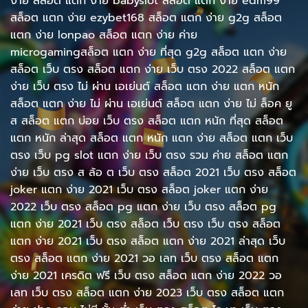
ง่าย สล็อต แตก ง่าย babyslot สล็อต แตก ง่าย edm99
สล็อต แตก ง่าย ezybet168 สล็อต แตก ง่าย g2g สล็อต
แตก ง่าย lonpao สล็อต แตก ง่าย ค่าย
microgamingสล็อต แตก ง่าย ที่สุด g2g สล็อต แตก ง่าย
สล็อต เว็บ ตรง สล็อต แตก ง่าย เว็บ ตรง 2022 สล็อต แตก
ง่าย เว็บ ตรง ไม่ ผ่าน เอเย่นต์ สล็อต แตก ง่าย แตก หนัก
สล็อต แตก ง่าย ไม่ ผ่าน เอเย่นต์ สล็อต แตก ง่าย ไม่ ล็อค ยู
ส สล็อต แตก บ่อย เว็บ ตรง สล็อต แตก หนัก ที่สุด สล็อต
แตก หนัก ล่าสุด สล็อต แตก หนัก แตก ง่าย สล็อต แตก เว็บ
ตรง เว็บ pg slot แตก ง่าย เว็บ ตรง รวม ค่าย สล็อต แตก
ง่าย เว็บ ตรง ส ล้อ ต เว็บ ตรง สล็อต 2021 เว็บ ตรง สล็อต
joker แตก ง่าย 2021 เว็บ ตรง สล็อต joker แตก ง่าย
2022 เว็บ ตรง สล็อต pg แตก ง่าย เว็บ ตรง สล็อต pg
แตก ง่าย 2021 เว็บ ตรง สล็อต เว็บ ตรง เว็บ ตรง สล็อต
แตก ง่าย 2021 เว็บ ตรง สล็อต แตก ง่าย 2021 ล่าสุด เว็บ
ตรง สล็อต แตก ง่าย 2021 วอ เลท เว็บ ตรง สล็อต แตก
ง่าย 2021 เครดิต ฟรี เว็บ ตรง สล็อต แตก ง่าย 2022 วอ
เลท เว็บ ตรง สล็อต แตก ง่าย 2023 เว็บ ตรง สล็อต แตก