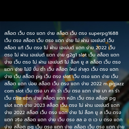
สล็อต เว็บ ตรง แตก ง่าย สล็อต เว็บ ตรง superpg1688
เว็บ ตรง สล็อต เว็บ ตรง แตก ง่าย ไม่ ผ่าน เอเย่นต์ เว็บ
สล็อต แท้ เว็บ ตรง ไม่ ผ่าน เอเย่นต์ แตก ง่าย 2022 เว็บ
ตรง ไม่ ผ่าน เอเย่นต์ แตก ง่าย g2g1 slot เว็บ สล็อต แตก
ง่าย เว็บ ตรง ไม่ ผ่าน เอเย่นต์ ไม่ ล็อค ยู ส สล็อต เว็บ ตรง
แตก ง่าย ไม่มี ขั้น ต่ำ เว็บ สล็อต ใหม่ ล่าสุด เว็บ ตรง แตก
ง่าย เว็บ สล็อต pg เว็บ ตรง slot เว็บ ตรง แตก ง่าย เว็บ
สล็อต แตก บ่อย สล็อต เว็บ ตรง แตก ง่าย 2022 m pgjazz
com slot เว็บ ตรง บา ค่า ร่า เว็บ ตรง แตก ง่าย บา คา ร่า
เว็บ ตรง แตก ง่าย สล็อต แตก หนัก เว็บ ตรง สล็อต pg
slot แตก ง่าย 2023 สล็อต เว็บ ตรง ไม่ ผ่าน เอเย่นต์ แตก
ง่าย 2022 สล็อต เว็บ ตรง แตก ง่าย ไม่ ล็อค ยู ส เว็บ ตรง
แตก จริง สล็อต แตก ง่าย เว็บ ตรง สล อ ต เว บ ตรง แตก
ง่าย สล็อต pg เว็บ ตรง แตก ง่าย สล็อต เว็บ ตรง แตก ง่าย