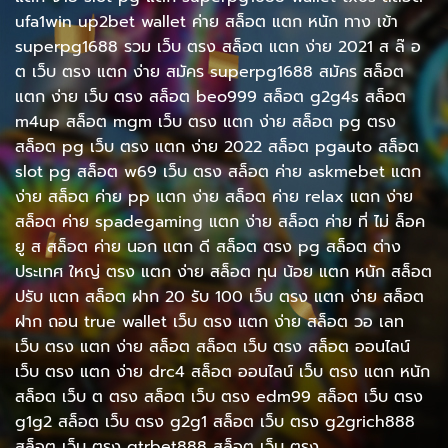
ufa1win up2bet wallet ค่าย สล็อต แตก หนัก ทาง เข้า
superpg1688 รวม เว็บ ตรง สล็อต แตก ง่าย 2021 ส ล๊ อ
ต เว็บ ตรง แตก ง่าย สมัคร superpg1688 สมัคร สล็อต
แตก ง่าย เว็บ ตรง สล็อต beo999 สล็อต g2g4s สล็อต
m4up สล็อต mgm เว็บ ตรง แตก ง่าย สล็อต pg ตรง
สล็อต pg เว็บ ตรง แตก ง่าย 2022 สล็อต pgauto สล็อต
slot pg สล็อต w69 เว็บ ตรง สล็อต ค่าย askmebet แตก
ง่าย สล็อต ค่าย pp แตก ง่าย สล็อต ค่าย relax แตก ง่าย
สล็อต ค่าย spadegaming แตก ง่าย สล็อต ค่าย ที่ ไม่ ล็อค
ยู ส สล็อต ค่าย นอก แตก ดี สล็อต ตรง pg สล็อต ต่าง
ประเทศ ใหญ่ ตรง แตก ง่าย สล็อต ทุน น้อย แตก หนัก สล็อต
ปรับ แตก สล็อต ฝาก 20 รับ 100 เว็บ ตรง แตก ง่าย สล็อต
ฝาก ถอน true wallet เว็บ ตรง แตก ง่าย สล็อต วอ เลท
เว็บ ตรง แตก ง่าย สล็อต สล็อต เว็บ ตรง สล็อต ออนไลน์
เว็บ ตรง แตก ง่าย drc4 สล็อต ออนไลน์ เว็บ ตรง แตก หนัก
สล็อต เว็บ ต ตรง สล็อต เว็บ ตรง edm99 สล็อต เว็บ ตรง
g1g2 สล็อต เว็บ ตรง g2g1 สล็อต เว็บ ตรง g2grich888
สล็อต เว็บ ตรง gtrbet888 สล็อต เว็บ ตรง