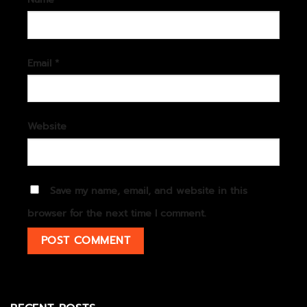
Email
*
Website
Save my name, email, and website in this
browser for the next time I comment.