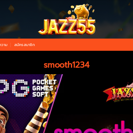
ความ
สมัครสมาชิก
smooth1234