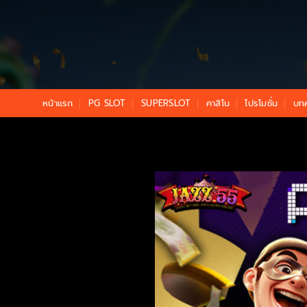
Skip
to
content
หน้าแรก
PG SLOT
SUPERSLOT
คาสิโน
โปรโมชั่น
บท