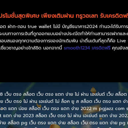
ปรโมชั่นสุดพิเศษ เพียงเติมผ่าน ทรูวอเลท รับเครดิตฟ
อต ฝาก-ถอน true wallet ไม่มี บัญชีธนาคาร2024 ท่านจะได้รับการบริ
บบทางการเงินที่ถูกออกแบบอย่างประณีตทำให้ท่านสามารถฝากและถอน
บสนองทุกความต้องการของนักเดิมพัน น่าตื่นเต้นที่สุดก็คือ Live C
เชี่ยวชาญอย่างใกล้ชิด นอกจากนี้
smooth1234
เครดิตฟรี
คุณยังสา
ว็บ ตรง สล็อต เว็บ ตรง แตก ง่าย ไม่ ผ่าน เอเย่นต์ เว็บ สล็อต แ
 เว็บ ตรง ไม่ ผ่าน เอเย่นต์ ไม่ ล็อค ยู ส สล็อต เว็บ ตรง แตก ง่าย 
ล็อต แตก บ่อย สล็อต เว็บ ตรง แตก ง่าย 2022 m pgjazz com slot
แตก ง่าย 2023 สล็อต เว็บ ตรง ไม่ ผ่าน เอเย่นต์ แตก ง่าย 2022
่าย สล็อต pg เว็บ ตรง แตก ง่าย สล็อต เว็บ ตรง แตก ง่าย pg เ