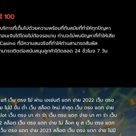
รี 100
การที่เต็มไปด้วยความพร้อมที่ทันสมัยที่ทำให้ทุกปัญหา
เงินได้โดยไม่ต้องรอนาน ท่านจะไม่พบปัญหาที่ทำให้เสีย
asino ที่มีความสมจริงที่ทำให้ท่านสามารถสัมผัส
มารถติดต่อสนับสนุนลูกค้าได้ตลอด 24 ชั่วโมง 7 วัน
ท้ เว็บ ตรง ไม่ ผ่าน เอเย่นต์ แตก ง่าย 2022 เว็บ ตรง
ไม่มี ขั้น ต่ำ เว็บ สล็อต ใหม่ ล่าสุด เว็บ ตรง แตก ง่าย
 เว็บ ตรง บา ค่า ร่า เว็บ ตรง แตก ง่าย บา คา ร่า เว็บ
 สล็อต เว็บ ตรง แตก ง่าย ไม่ ล็อค ยู ส เว็บ ตรง แตก
ว็บ ตรง แตก ง่าย 2023 สล็อต เว็บ ตรง แตก ง่าย ไม่มี