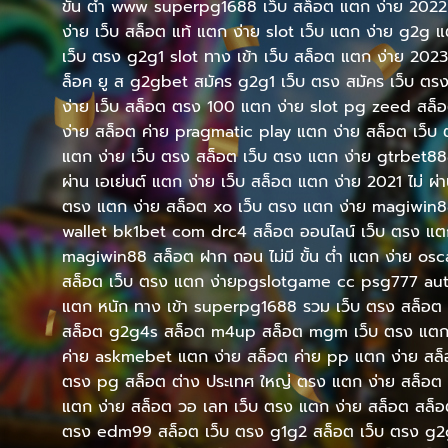
ขั้น ต่ํา www superpg1688 เว็บ สล็อต แตก ง่าย 2022
ง่าย เว็บ สล็อต แท้ แตก ง่าย slot เว็บ แตก ง่าย g2
เว็บ ตรง g2g1 slot ทาง เข้า เว็บ สล็อต แตก ง่าย 20
ล็อค ยู ส g2gbet สมัคร g2g1 เว็บ ตรง สมัคร เว็บ ตรง
ง่าย เว็บ สล็อต ตรง 100 แตก ง่าย slot pg zeed สล็อต
ง่าย สล็อต ค่าย pragmatic play แตก ง่าย สล็อต เว็
แตก ง่าย เว็บ ตรง สล็อต เว็บ ตรง แตก ง่าย gtrbet888
ผ่าน เอเย่นต์ แตก ง่าย เว็บ สล็อต แตก ง่าย 2021 ไม่ 
ตรง แตก ง่าย สล็อต xo เว็บ ตรง แตก ง่าย magiwin8
wallet bk1bet com drc4 สล็อต ออนไลน์ เว็บ ตรง แ
magiwin88 สล็อต ฝาก ถอน ไม่มี ขั้น ต่ำ แตก ง่าย o
สล็อต เว็บ ตรง แตก ง่ายpgslotgame cc psg777 auto
แตก หนัก ทาง เข้า superpg1688 รวม เว็บ ตรง สล็อต 
สล็อต g2g4s สล็อต m4up สล็อต mgm เว็บ ตรง แตก ง
ค่าย askmebet แตก ง่าย สล็อต ค่าย pp แตก ง่าย สล็อ
ตรง pg สล็อต ต่าง ประเทศ ใหญ่ ตรง แตก ง่าย สล็อต 
แตก ง่าย สล็อต วอ เลท เว็บ ตรง แตก ง่าย สล็อต สล็อ
ตรง edm99 สล็อต เว็บ ตรง g1g2 สล็อต เว็บ ตรง g2g