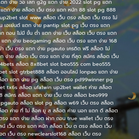
รง แตก ง่าย วอ เลท g2g แตก ง่าย 2022 slot pg แตก
ง แตก ง่าย สล็อต เว็บ ตรง แตก หนัก 88 slot pg 888
 up2bet slot www สล็อต เว็บ ตรง สล็อต เว็บ ตรง ไม่
าน เอเย่นต์ แตก ง่าย pantip slot pg เว็บ ตรง แตก
ถอน ไม่มี ขั้น ต่ำ แตก ง่าย เว็บ สล็อต เว็บ ตรง แตก
ง แตก ง่าย beogaming สล็อต เว็บ ตรง แตก ง่าย 168
่า เว็บ ตรง แตก ง่าย pgauto เครดิต ฟรี สล็อต ไม่
 ง่าย สล็อต เว็บ ตรง แตก ง่าย ที่สุด สมัคร สล็อต เว็บ
ย 4x4bets สล็อต 8x8bet slot beo555 com beo555
et slot gtrbet888 สล็อต ออนไลน์ lonpao แตก ง่าย
 สล็อต แตก ง่าย pg สล็อต เว็บ ตรง pd99winner pg
t tx6s สล็อต ufa1win up2bet wallet ค่าย สล็อต
88 สมัคร สล็อต แตก ง่าย เว็บ ตรง สล็อต beo999
pgauto สล็อต slot pg สล็อต w69 เว็บ ตรง สล็อต
 ค่าย ที่ ไม่ ล็อค ยู ส สล็อต ค่าย นอก แตก ดี สล็อต
 ตรง แตก ง่าย สล็อต ฝาก ถอน true wallet เว็บ ตรง
น์ เว็บ ตรง แตก หนัก สล็อต เว็บ ต ตรง สล็อต เว็บ
อต เว็บ ตรง newclearslot168 สล็อต เว็บ ตรง