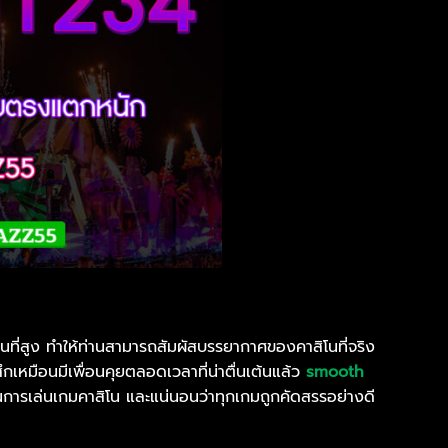
ที่สูง ทำให้ท่านสามารถสัมผัสบรรยากาศของคาสิโนที่จริง
กเหมือนมีเพื่อนคุยตลอดเวลาที่น่าตื่นเต้นแล้ว
smooth
ในการเล่นเกมคาสิโน และแน่นอนว่าทุกเกมถูกคัดสรรอย่างดี