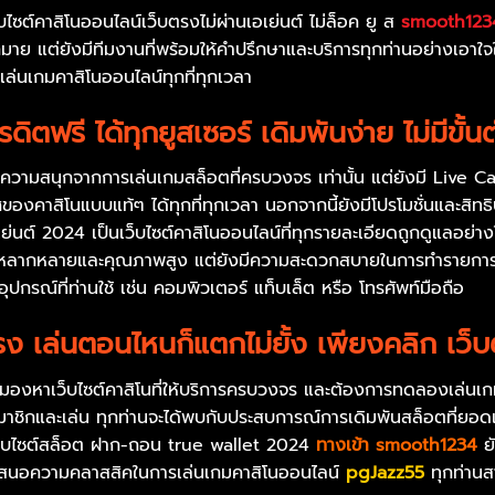
เว็บไซต์คาสิโนออนไลน์เว็บตรงไม่ผ่านเอเย่นต์ ไม่ล็อค ยู ส
smooth123
่มากมาย แต่ยังมีทีมงานที่พร้อมให้คำปรึกษาและบริการทุกท่านอย่างเอาใ
ารเล่นเกมคาสิโนออนไลน์ทุกที่ทุกเวลา
เครดิตฟรี ได้ทุกยูสเซอร์ เดิมพันง่าย ไม่มีข
ัสความสนุกจากการเล่นเกมสล็อตที่ครบวงจร เท่านั้น แต่ยังมี Live Cas
คาสิโนแบบแท้ๆ ได้ทุกที่ทุกเวลา นอกจากนี้ยังมีโปรโมชั่นและสิทธิประ
่นต์ 2024 เป็นเว็บไซต์คาสิโนออนไลน์ที่ทุกรายละเอียดถูกดูแลอย่างใส่ใ
มที่หลากหลายและคุณภาพสูง แต่ยังมีความสะดวกสบายในการทำรายการ
ปกรณ์ที่ท่านใช้ เช่น คอมพิวเตอร์ แท็บเล็ต หรือ โทรศัพท์มือถือ
 เล่นตอนไหนก็แตกไม่ยั้ง เพียงคลิก เว็
มองหาเว็บไซต์คาสิโนที่ให้บริการครบวงจร และต้องการทดลองเล่นเกมใ
ัครสมาชิกและเล่น ทุกท่านจะได้พบกับประสบการณ์การเดิมพันสล็อตที่ยอ
 เว็บไซต์สล็อต ฝาก-ถอน true wallet 2024
ทางเข้า smooth1234
ยั
่นำเสนอความคลาสสิคในการเล่นเกมคาสิโนออนไลน์
pgJazz55
ทุกท่านส