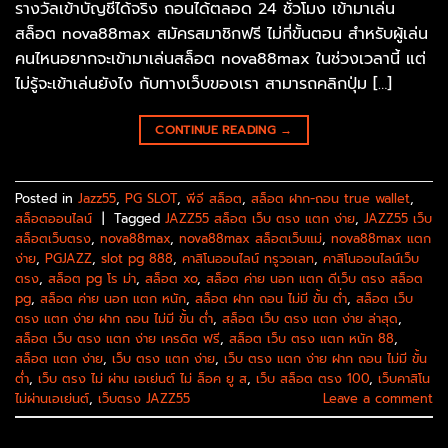
รางวัลเข้าบัญชีได้จริง ถอนได้ตลอด 24 ชั่วโมง เข้ามาเล่น
สล็อต nova88max สมัครสมาชิกฟรี ไม่กี่ขั้นตอน สำหรับผู้เล่น
คนไหนอยากจะเข้ามาเล่นสล็อต nova88max ในช่วงเวลานี้ แต่
ไม่รู้จะเข้าเล่นยังไง กับทางเว็บของเรา สามารถคลิกปุ่ม […]
CONTINUE READING
→
Posted in
Jazz55
,
PG SLOT
,
พีจี สล็อต
,
สล็อต ฝาก-ถอน true wallet
,
สล็อตออนไลน์
|
Tagged
JAZZ55 สล็อต เว็บ ตรง แตก ง่าย
,
JAZZ55 เว็บ
สล็อตเว็บตรง
,
nova88max
,
nova88max สล็อตเว็บแม่
,
nova88max แตก
ง่าย
,
PGJAZZ
,
slot pg 888
,
คาสิโนออนไลน์ ทรูวอเลท
,
คาสิโนออนไลน์เว็บ
ตรง
,
สล็อต pg โร ม่า
,
สล็อต xo
,
สล็อต ค่าย นอก แตก ดีเว็บ ตรง สล็อต
pg
,
สล็อต ค่าย นอก แตก หนัก
,
สล็อต ฝาก ถอน ไม่มี ขั้น ต่ำ
,
สล็อต เว็บ
ตรง แตก ง่าย ฝาก ถอน ไม่มี ขั้น ต่ํา
,
สล็อต เว็บ ตรง แตก ง่าย ล่าสุด
,
สล็อต เว็บ ตรง แตก ง่าย เครดิต ฟรี
,
สล็อต เว็บ ตรง แตก หนัก 88
,
สล็อต แตก ง่าย
,
เว็บ ตรง แตก ง่าย
,
เว็บ ตรง แตก ง่าย ฝาก ถอน ไม่มี ขั้น
ต่ํา
,
เว็บ ตรง ไม่ ผ่าน เอเย่นต์ ไม่ ล็อค ยู ส
,
เว็บ สล็อต ตรง 100
,
เว็บคาสิโน
ไม่ผ่านเอเย่นต์
,
เว็บตรง JAZZ55
Leave a comment