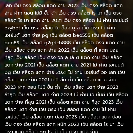
เลท เว็บ ตรง สล็อต แตก ง่าย 2023 เว็บ ตรง สล็อต แตก
ง่าย ฝาก ถอน ไม่มี ขั้น ต่ํา เว็บ ตรง สล็อต โร มา เว็บ ตรง
สล็อต โร มา แตก ง่าย 2021 เว็บ ตรง สล็อต ไม่ ผ่าน เอเย่นต์
ezybet เว็บ ตรง สล็อต ไม่ ล็อค ยู ส เว็บ ตรง ไม่ ผ่าน
เอเย่นต์ แตก ง่าย pg เว็บ สล็อต beo555 เว็บ สล็อต
beo89 เว็บ สล็อต g2grich888 เว็บ สล็อต ตรง แตก ง่าย
เว็บ สล็อต ตรง แตก ง่าย 2022 เว็บ สล็อต ที่ แตก บ่อย
ที่สุด เว็บ สล็อต เว็บ ตรง วอ ล เล็ ต แตก ง่าย เว็บ สล็อต
แตก ง่าย 2021 เว็บ สล็อต แตก ง่าย 2021 ไม่ ผ่าน เอเย่นต์
pg เว็บ สล็อต แตก ง่าย 2021 ไม่ ผ่าน เอเย่นต์ วอ เลท เว็บ
สล็อต แตก ง่าย 2021 ไม่มี ขั้น ต่ำ เว็บ สล็อต แตก ง่าย
2023 ฝาก ถอน ไม่มี ขั้น ต่ำ เว็บ สล็อต แตก ง่าย 2023
ล่าสุด เว็บ สล็อต แตก ง่าย 2023 ไม่ ผ่าน เอเย่นต์ เว็บ สล็อต
แตก ง่าย ที่สุด 2021 เว็บ สล็อต แตก ง่าย ที่สุด 2023 เว็บ
สล็อต แตก ง่าย เว็บ ตรง เว็บ สล็อต แตก ง่าย ไม่ ผ่าน
เอเย่นต์ เว็บ สล็อต แตก บ่อย 2023 เว็บ สล็อต แตก บ่อย
เว็บ ตรง เว็บ สล็อต แตก หนัก 2022 เว็บ สล็อต โร มา เว็บ
ตรง แตก สล็อต pg โร ม่า เว็บ ตรง แตก ง่าย