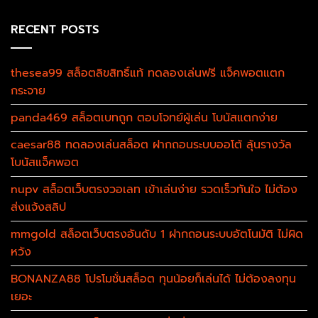
RECENT POSTS
thesea99 สล็อตลิขสิทธิ์แท้ ทดลองเล่นฟรี แจ็คพอตแตก
กระจาย
panda469 สล็อตเบทถูก ตอบโจทย์ผู้เล่น โบนัสแตกง่าย
caesar88 ทดลองเล่นสล็อต ฝากถอนระบบออโต้ ลุ้นรางวัล
โบนัสแจ็คพอต
nupv สล็อตเว็บตรงวอเลท เข้าเล่นง่าย รวดเร็วทันใจ ไม่ต้อง
ส่งแจ้งสลิป
mmgold สล็อตเว็บตรงอันดับ 1 ฝากถอนระบบอัตโนมัติ ไม่ผิด
หวัง
BONANZA88 โปรโมชั่นสล็อต ทุนน้อยก็เล่นได้ ไม่ต้องลงทุน
เยอะ