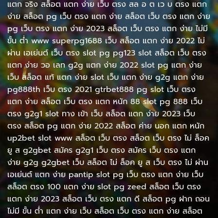
แตก จริง สล็อต แตก ง่าย เว็บ ตรง สล อ ต เว บ ตรง แตก
ง่าย สล็อต pg เว็บ ตรง แตก ง่าย สล็อต เว็บ ตรง แตก ง่าย
pg เว็บ ตรง แตก ง่าย 2023 สล็อต เว็บ ตรง แตก ง่าย ไม่มี
ขั้น ต่ํา www superpg1688 เว็บ สล็อต แตก ง่าย 2022 ไม่
ผ่าน เอเย่นต์ เว็บ ตรง slot pg pg123 slot สล็อต เว็บ ตรง
แตก ง่าย วอ เลท g2g แตก ง่าย 2022 slot pg แตก ง่าย
เว็บ สล็อต แท้ แตก ง่าย slot เว็บ แตก ง่าย g2g แตก ง่าย
pg888th เว็บ ตรง 2021 gtrbet888 pg slot เว็บ ตรง
แตก ง่าย สล็อต เว็บ ตรง แตก หนัก 88 slot pg 888 เว็บ
ตรง g2g1 slot ทาง เข้า เว็บ สล็อต แตก ง่าย 2023 เว็บ
ตรง สล็อต pg แตก ง่าย 2022 สล็อต ค่าย นอก แตก หนัก
up2bet slot www สล็อต เว็บ ตรง สล็อต เว็บ ตรง ไม่ ล็อค
ยู ส g2gbet สมัคร g2g1 เว็บ ตรง สมัคร เว็บ ตรง แตก
ง่าย g2g g2gbet เว็บ สล็อต ไม่ ล็อค ยู ส เว็บ ตรง ไม่ ผ่าน
เอเย่นต์ แตก ง่าย pantip slot pg เว็บ ตรง แตก ง่าย เว็บ
สล็อต ตรง 100 แตก ง่าย slot pg zeed สล็อต เว็บ ตรง
แตก ง่าย 2023 สล็อต เว็บ ตรง แตก ดี สล็อต pg ฝาก ถอน
ไม่มี ขั้น ต่ำ แตก ง่าย เว็บ สล็อต เว็บ ตรง แตก ง่าย สล็อต