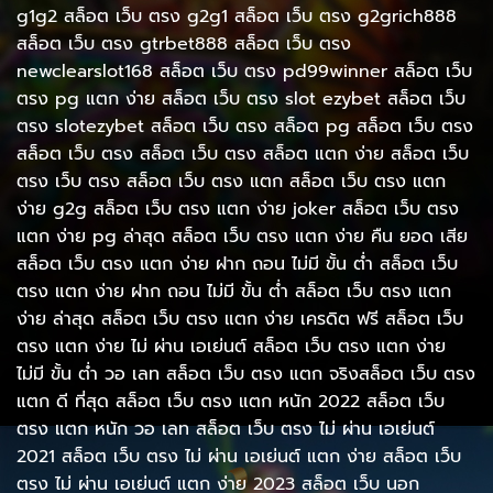
g1g2 สล็อต เว็บ ตรง g2g1 สล็อต เว็บ ตรง g2grich888
สล็อต เว็บ ตรง gtrbet888 สล็อต เว็บ ตรง
newclearslot168 สล็อต เว็บ ตรง pd99winner สล็อต เว็บ
ตรง pg แตก ง่าย สล็อต เว็บ ตรง slot ezybet สล็อต เว็บ
ตรง slotezybet สล็อต เว็บ ตรง สล็อต pg สล็อต เว็บ ตรง
สล็อต เว็บ ตรง สล็อต เว็บ ตรง สล็อต แตก ง่าย สล็อต เว็บ
ตรง เว็บ ตรง สล็อต เว็บ ตรง แตก สล็อต เว็บ ตรง แตก
ง่าย g2g สล็อต เว็บ ตรง แตก ง่าย joker สล็อต เว็บ ตรง
แตก ง่าย pg ล่าสุด สล็อต เว็บ ตรง แตก ง่าย คืน ยอด เสีย
สล็อต เว็บ ตรง แตก ง่าย ฝาก ถอน ไม่มี ขั้น ต่ำ สล็อต เว็บ
ตรง แตก ง่าย ฝาก ถอน ไม่มี ขั้น ต่ํา สล็อต เว็บ ตรง แตก
ง่าย ล่าสุด สล็อต เว็บ ตรง แตก ง่าย เครดิต ฟรี สล็อต เว็บ
ตรง แตก ง่าย ไม่ ผ่าน เอเย่นต์ สล็อต เว็บ ตรง แตก ง่าย
ไม่มี ขั้น ต่ํา วอ เลท สล็อต เว็บ ตรง แตก จริงสล็อต เว็บ ตรง
แตก ดี ที่สุด สล็อต เว็บ ตรง แตก หนัก 2022 สล็อต เว็บ
ตรง แตก หนัก วอ เลท สล็อต เว็บ ตรง ไม่ ผ่าน เอเย่นต์
2021 สล็อต เว็บ ตรง ไม่ ผ่าน เอเย่นต์ แตก ง่าย สล็อต เว็บ
ตรง ไม่ ผ่าน เอเย่นต์ แตก ง่าย 2023 สล็อต เว็บ นอก