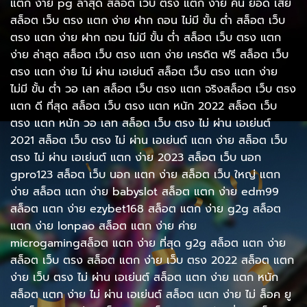
แตก ง่าย pg ล่าสุด สล็อต เว็บ ตรง แตก ง่าย คืน ยอด เสีย
สล็อต เว็บ ตรง แตก ง่าย ฝาก ถอน ไม่มี ขั้น ต่ำ สล็อต เว็บ
ตรง แตก ง่าย ฝาก ถอน ไม่มี ขั้น ต่ํา สล็อต เว็บ ตรง แตก
ง่าย ล่าสุด สล็อต เว็บ ตรง แตก ง่าย เครดิต ฟรี สล็อต เว็บ
ตรง แตก ง่าย ไม่ ผ่าน เอเย่นต์ สล็อต เว็บ ตรง แตก ง่าย
ไม่มี ขั้น ต่ํา วอ เลท สล็อต เว็บ ตรง แตก จริงสล็อต เว็บ ตรง
แตก ดี ที่สุด สล็อต เว็บ ตรง แตก หนัก 2022 สล็อต เว็บ
ตรง แตก หนัก วอ เลท สล็อต เว็บ ตรง ไม่ ผ่าน เอเย่นต์
2021 สล็อต เว็บ ตรง ไม่ ผ่าน เอเย่นต์ แตก ง่าย สล็อต เว็บ
ตรง ไม่ ผ่าน เอเย่นต์ แตก ง่าย 2023 สล็อต เว็บ นอก
gpro123 สล็อต เว็บ นอก แตก ง่าย สล็อต เว็บ ใหญ่ แตก
ง่าย สล็อต แตก ง่าย babyslot สล็อต แตก ง่าย edm99
สล็อต แตก ง่าย ezybet168 สล็อต แตก ง่าย g2g สล็อต
แตก ง่าย lonpao สล็อต แตก ง่าย ค่าย
microgamingสล็อต แตก ง่าย ที่สุด g2g สล็อต แตก ง่าย
สล็อต เว็บ ตรง สล็อต แตก ง่าย เว็บ ตรง 2022 สล็อต แตก
ง่าย เว็บ ตรง ไม่ ผ่าน เอเย่นต์ สล็อต แตก ง่าย แตก หนัก
สล็อต แตก ง่าย ไม่ ผ่าน เอเย่นต์ สล็อต แตก ง่าย ไม่ ล็อค ยู