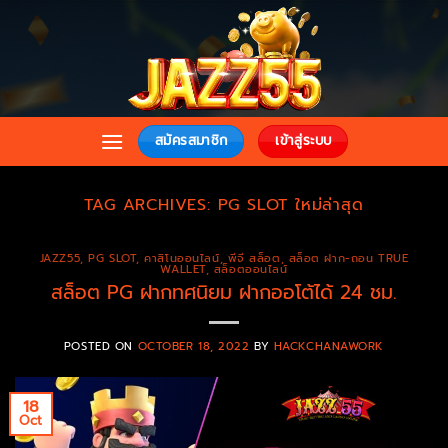
Skip
to
content
สมัครสมาชิก
เข้าสู่ระบบ
TAG ARCHIVES:
PG SLOT ใหม่ล่าสุด
JAZZ55
,
PG SLOT
,
คาสิโนออนไลน์
,
พีจี สล็อต
,
สล็อต ฝาก-ถอน TRUE
WALLET
,
สล็อตออนไลน์
สล็อต PG ฝากทศนิยม ฝากออโต้ได้ 24 ชม.
POSTED ON
OCTOBER 18, 2022
BY
HACKCHANAWORK
18
Oct