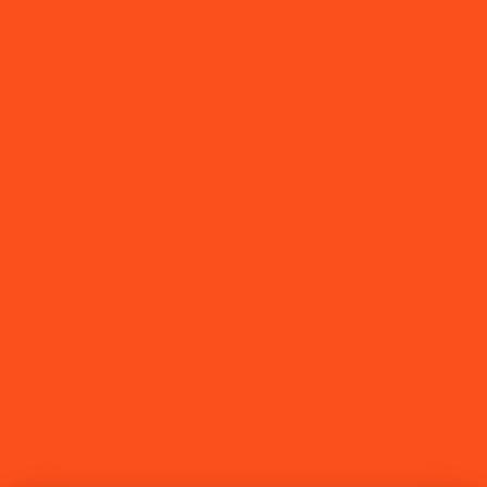
https://tgabet.xyz/
http://tga789.com/
https://tga1168.net/
https://tga1168.top/
https://tga1168.life/
https://678xbet.net/
https://678xbet.co
https://ans-
allstars.com/
https://rico168.net/
https://rico168.com/
https://one5bet.net/
https://one5bet.co/
https://tga199.com/
https://reborn789.net/
https://true-
walletslot.net
https://reborn789.me/
https://jazz55.net/
https://walletslottrue.com
https://true-walletslot.net
https://slot-freecredit.top
https://true-walletslot.com
https://jazz55.top/
https://jazz-55.co/
https://jazz-55.com/
https://jazz-55.net/
https://jazz55.co/
https://g2gbetvip888.com/
https://g2gbetwallet.com/
https://g2gbetwallet.net/
https://xn-
-82ca8bbo3nc4a9d.com/
https://g2gbetwallet.co/
https://tga689.com
https://tga689.me/
https://tgabet689.com
https://tgabet689.net/
https://tgabet689.co
https://walletslottrue.com/
https://wallet-slottrue.com/
https://true-walletslot.net/
https://true-walletslot.com/
https://slot-freecredit.top/