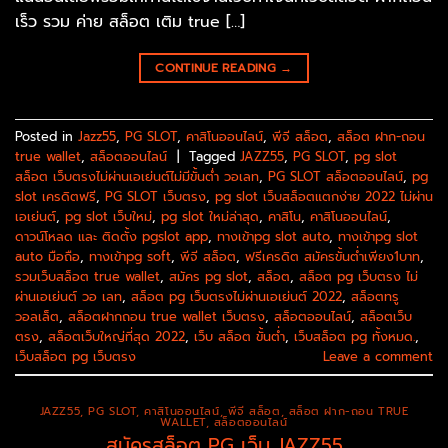
เร็ว รวม ค่าย สล็อต เติม true […]
CONTINUE READING
→
Posted in
Jazz55
,
PG SLOT
,
คาสิโนออนไลน์
,
พีจี สล็อต
,
สล็อต ฝาก-ถอน
true wallet
,
สล็อตออนไลน์
|
Tagged
JAZZ55
,
PG SLOT
,
pg slot
สล็อต เว็บตรงไม่ผ่านเอเย่นต์ไม่มีขั้นต่ํา วอเลท
,
PG SLOT สล็อตออนไลน์
,
pg
slot เครดิตฟรี
,
PG SLOT เว็บตรง
,
pg slot เว็บสล็อตแตกง่าย 2022 ไม่ผ่าน
เอเย่นต์
,
pg slot เว็บใหม่
,
pg slot ใหม่ล่าสุด
,
คาสิโน
,
คาสิโนออนไลน์
,
ดาวน์โหลด และ ติดตั้ง pgslot app
,
ทางเข้าpg slot auto
,
ทางเข้าpg slot
auto มือถือ
,
ทางเข้าpg soft
,
พีจี สล็อต
,
ฟรีเครดิต สมัครขั้นต่ำเพียง1บาท
,
รวมเว็บสล็อต true wallet
,
สมัคร pg slot
,
สล็อต
,
สล็อต pg เว็บตรง ไม่
ผ่านเอเย่นต์ วอ เลท
,
สล็อต pg เว็บตรงไม่ผ่านเอเย่นต์ 2022
,
สล็อตทรู
วอลเล็ต
,
สล็อตฝากถอน true wallet เว็บตรง
,
สล็อตออนไลน์
,
สล็อตเว็บ
ตรง
,
สล็อตเว็บใหญ่ที่สุด 2022
,
เว็บ สล็อต ขั้นต่ำ
,
เว็บสล็อต pg ทั้งหมด.
,
เว็บสล็อต pg เว็บตรง
Leave a comment
JAZZ55
,
PG SLOT
,
คาสิโนออนไลน์
,
พีจี สล็อต
,
สล็อต ฝาก-ถอน TRUE
WALLET
,
สล็อตออนไลน์
สมัครสล็อต PG เว็บ JAZZ55