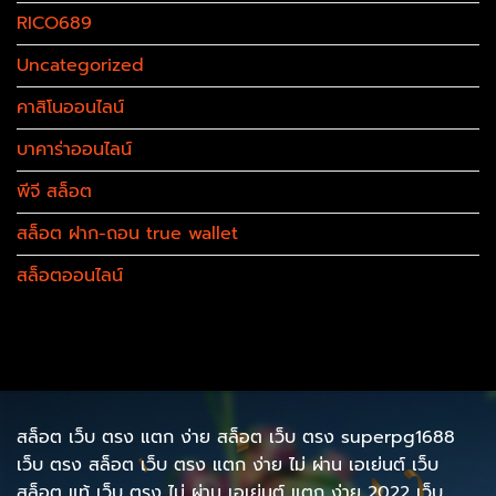
RICO689
Uncategorized
คาสิโนออนไลน์
บาคาร่าออนไลน์
พีจี สล็อต
สล็อต ฝาก-ถอน true wallet
สล็อตออนไลน์
สล็อต เว็บ ตรง แตก ง่าย สล็อต เว็บ ตรง superpg1688
เว็บ ตรง สล็อต เว็บ ตรง แตก ง่าย ไม่ ผ่าน เอเย่นต์ เว็บ
สล็อต แท้ เว็บ ตรง ไม่ ผ่าน เอเย่นต์ แตก ง่าย 2022 เว็บ