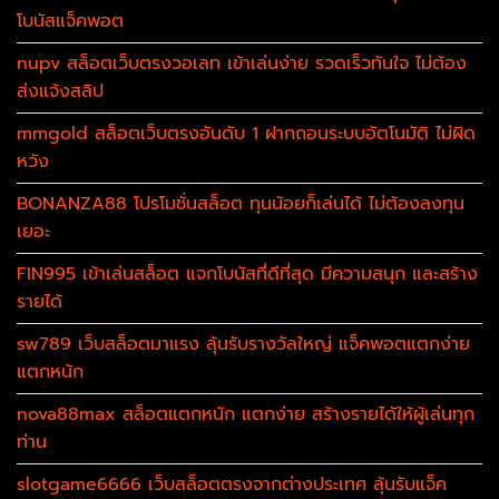
โบนัสแจ็คพอต
nupv สล็อตเว็บตรงวอเลท เข้าเล่นง่าย รวดเร็วทันใจ ไม่ต้อง
ส่งแจ้งสลิป
mmgold สล็อตเว็บตรงอันดับ 1 ฝากถอนระบบอัตโนมัติ ไม่ผิด
หวัง
BONANZA88 โปรโมชั่นสล็อต ทุนน้อยก็เล่นได้ ไม่ต้องลงทุน
เยอะ
FIN995 เข้าเล่นสล็อต แจกโบนัสที่ดีที่สุด มีความสนุก และสร้าง
รายได้
sw789 เว็บสล็อตมาแรง ลุ้นรับรางวัลใหญ่ แจ็คพอตแตกง่าย
แตกหนัก
nova88max สล็อตแตกหนัก แตกง่าย สร้างรายได้ให้ผู้เล่นทุก
ท่าน
slotgame6666 เว็บสล็อตตรงจากต่างประเทศ ลุ้นรับแจ็ค