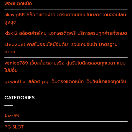
พอตแตกหนัก
akavip88 สล็อตแตกง่าย ได้รับความนิยมในตลาดเกมออนไลน์
สูงสุด
kbk12 สล็อตค่ายใหม่ แจกเครดิตฟรี บริการครบทุกค่ายทั้งหมด
step2bet คาสิโนออนไลน์อันดับ1 รวมเกมชั้นนำ มาตรฐาน
สากล
venice789 เว็บสล็อตจ่ายจริง ลุ้นรับโบนัสตลอดทุกเวลา แบบ
ไม่มีอั้น
gcwinthai สล็อต pg เว็บตรงแตกหนัก เว็บใหม่มาแซงทุกเว็บ
CATEGORIES
Jazz55
PG SLOT