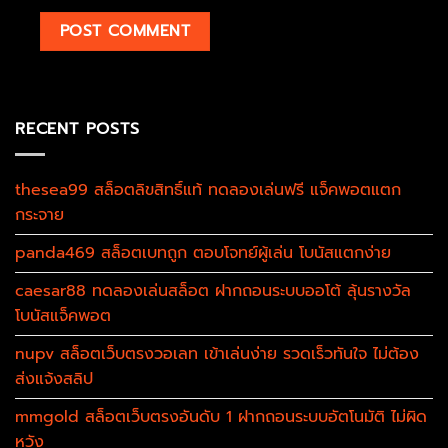
RECENT POSTS
thesea99 สล็อตลิขสิทธิ์แท้ ทดลองเล่นฟรี แจ็คพอตแตก
กระจาย
panda469 สล็อตเบทถูก ตอบโจทย์ผู้เล่น โบนัสแตกง่าย
caesar88 ทดลองเล่นสล็อต ฝากถอนระบบออโต้ ลุ้นรางวัล
โบนัสแจ็คพอต
nupv สล็อตเว็บตรงวอเลท เข้าเล่นง่าย รวดเร็วทันใจ ไม่ต้อง
ส่งแจ้งสลิป
mmgold สล็อตเว็บตรงอันดับ 1 ฝากถอนระบบอัตโนมัติ ไม่ผิด
หวัง