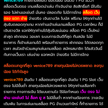
venice789
ค่ายเกมสล็อต ยอดนิยม อันดับ 1 PG SLOT
สล็อตเว็บตรง เกมสล็อตน่าเล่น ทำเงินง่าย ลิขสิทธิ์แท้ มีใบรับ
รอง ไม่ผ่านเอเย่นต์ มั่นคง ปลอดภัย ไม่มีการโกง
สล็อต เว็บ
ตรง แตก ง่าย
จ่ายจริง เงินรางวัล โบนัส ฟรีเกม ให้ทุกท่านได้
ลุ้นรับตลอดทุกเกม หากท่านเข้าเล่นเกมสล็อต PG เวลาไหน ก็มี
เงินรางวัล แจกให้ทุกท่านได้ลุ้นรับแน่นอน สล็อต PG เว็บใหม่
ล่าสุด ฝากถอน วอเลท ระบบการเงินดีที่สุด ทันสมัย ไม่มี
ธนาคาร ก็เข้าเล่นเกมได้ พร้อมทำรายการ ฝากถอน ได้ตลอดทุก
เวลา สนใจเข้าร่วมสนุกเล่นเกมสล็อต สมัครสมาชิก ได้แล้ววันนี้
กับทางเว็บเรา เล่นง่าย แจกหนัก จ่ายจริง ไม่มีการโกง
สล็อตเบทถูกที่สุด venice789 สายทุนน้อยไม่ควรพลาด ลงทุน
น้อย ได้กำไรสูง
venice789
อันดับ 1 สล็อตเบทถูกที่สุด อันดับ 1 PG Slot เว็บ
ตรง ไม่มีขั้นต่ำ สายทุนน้อยไม่ควรพลาด ให้ทุกท่านเลือกทำ
รายการ ทางการเงิน ได้แบบตามใจ ไร้ข้อกำหนด
เว็บ ตรง ไม่
ผ่าน เอเย่นต์ ไม่ ล็อค ยู ส
ไม่มีขั้นต่ำ หากท่านต้องการ วางเงิน
เดิมพัน ในการเล่นเกมสล็อต PG จำนวนเท่าไหร่ ก็ทำรายการ ได้