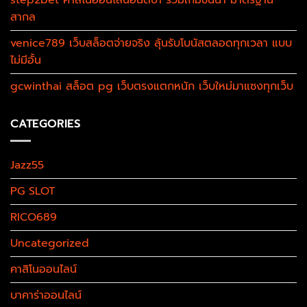
สากล
venice789 เว็บสล็อตจ่ายจริง ลุ้นรับโบนัสตลอดทุกเวลา แบบ
ไม่มีอั้น
gcwinthai สล็อต pg เว็บตรงแตกหนัก เว็บใหม่มาแซงทุกเว็บ
CATEGORIES
Jazz55
PG SLOT
RICO689
Uncategorized
คาสิโนออนไลน์
บาคาร่าออนไลน์