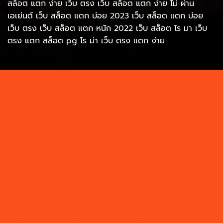
สล็อต แตก ง่าย เว็บ ตรง เว็บ สล็อต แตก ง่าย ไม่ ผ่าน
เอเย่นต์ เว็บ สล็อต แตก บ่อย 2023 เว็บ สล็อต แตก บ่อย
เว็บ ตรง เว็บ สล็อต แตก หนัก 2022 เว็บ สล็อต โร มา เว็บ
ตรง แตก สล็อต pg โร ม่า เว็บ ตรง แตก ง่าย
https://tga689z.com
https://tga689z.co
https://tga689z.xyz
https://rico689.com
https://g2g-cash.org
https://g2g-
cash.co
https://pg15k.bet
https://pg15k.me
https://pg15k.xyz
https://pg15k.co
https://pg15k.net
https://pgbet15k.com
https://pg15k.bet
https://pg15k.me
https://pg15k.xyz
https://pg15k.co
https://tga1168.com/
https://tgabet.xyz/
http://tga789.com/
https://tga1168.net/
https://tga1168.top/
https://tga1168.life/
https://678xbet.net/
https://678xbet.co
https://ans-
allstars.com/
https://rico168.net/
https://rico168.com/
https://one5bet.net/
https://one5bet.co/
https://tga199.com/
https://reborn789.net/
https://true-
walletslot.net
https://reborn789.me/
https://jazz55.net/