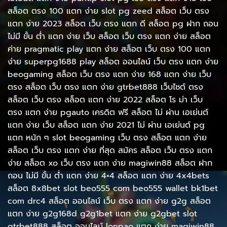
สล็อต ตรง 100 แตก ง่าย slot pg zeed สล็อต เว็บ ตรง
แตก ง่าย 2023 สล็อต เว็บ ตรง แตก ดี สล็อต pg ฝาก ถอน
ไม่มี ขั้น ต่ำ แตก ง่าย เว็บ สล็อต เว็บ ตรง แตก ง่าย สล็อต
ค่าย pragmatic play แตก ง่าย สล็อต เว็บ ตรง 100 แตก
ง่าย superpg1688 play สล็อต ออนไลน์ เว็บ ตรง แตก ง่าย
beogaming สล็อต เว็บ ตรง แตก ง่าย 168 แตก ง่าย เว็บ
ตรง สล็อต เว็บ ตรง แตก ง่าย gtrbet888 เว็บไซต์ ตรง
สล็อต เว็บ ตรง สล็อต แตก ง่าย 2022 สล็อต โร ม่า เว็บ
ตรง แตก ง่าย pgauto เครดิต ฟรี สล็อต ไม่ ผ่าน เอเย่นต์
แตก ง่าย เว็บ สล็อต แตก ง่าย 2021 ไม่ ผ่าน เอเย่นต์ pg
แตก หนัก ๆ slot beogaming เว็บ ตรง สล็อต แตก ง่าย
สล็อต เว็บ ตรง แตก ง่าย ที่สุด สมัคร สล็อต เว็บ ตรง แตก
ง่าย สล็อต xo เว็บ ตรง แตก ง่าย magiwin88 สล็อต ฝาก
ถอน ไม่มี ขั้น ต่ำ แตก ง่าย 4×4 สล็อต แตก ง่าย 4x4bets
สล็อต 8x8bet slot beo555 com beo555 wallet bk1bet
com drc4 สล็อต ออนไลน์ เว็บ ตรง แตก ง่าย g2g สล็อต
แตก ง่าย g2g168d g2g1bet แตก ง่าย g2gbet slot
gtrbet888 สล็อต ออนไลน์ lonpao แตก ง่าย magiwin88