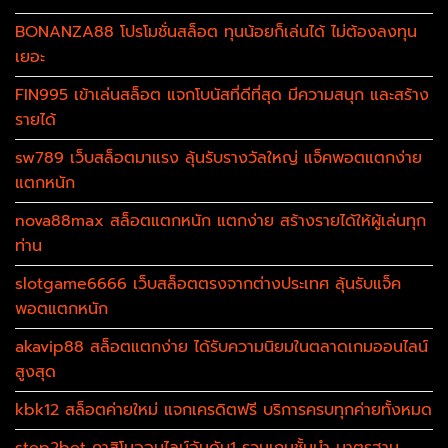
BONANZA88 โปรโมชั่นสล็อต ทุนน้อยก็เล่นได้ ไม่ต้องลงทุน
เยอะ
FIN995 เข้าเล่นสล็อต แจกโบนัสที่ดีที่สุด มีความสนุก และสร้าง
รายได้
sw789 เว็บสล็อตมาแรง ลุ้นรับรางวัลใหญ่ แจ็คพอตแตกง่าย
แตกหนัก
nova88max สล็อตแตกหนัก แตกง่าย สร้างรายได้ให้ผู้เล่นทุก
ท่าน
slotgame6666 เว็บสล็อตตรงจากต่างประเทศ ลุ้นรับแจ็ค
พอตแตกหนัก
akavip88 สล็อตแตกง่าย ได้รับความนิยมในตลาดเกมออนไลน์
สูงสุด
kbk12 สล็อตค่ายใหม่ แจกเครดิตฟรี บริการครบทุกค่ายทั้งหมด
step2bet คาสิโนออนไลน์อันดับ1 รวมเกมชั้นนำ มาตรฐาน