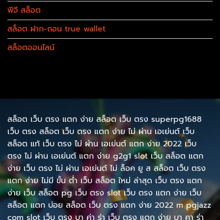
พีจี สล็อต
สล็อต ฝาก-ถอน true wallet
สล็อตออนไลน์
สล็อต เว็บ ตรง แตก ง่าย สล็อต เว็บ ตรง superpg1688
เว็บ ตรง สล็อต เว็บ ตรง แตก ง่าย ไม่ ผ่าน เอเย่นต์ เว็บ
สล็อต แท้ เว็บ ตรง ไม่ ผ่าน เอเย่นต์ แตก ง่าย 2022 เว็บ
ตรง ไม่ ผ่าน เอเย่นต์ แตก ง่าย g2g1 slot เว็บ สล็อต แตก
ง่าย เว็บ ตรง ไม่ ผ่าน เอเย่นต์ ไม่ ล็อค ยู ส สล็อต เว็บ ตรง
แตก ง่าย ไม่มี ขั้น ต่ำ เว็บ สล็อต ใหม่ ล่าสุด เว็บ ตรง แตก
ง่าย เว็บ สล็อต pg เว็บ ตรง slot เว็บ ตรง แตก ง่าย เว็บ
สล็อต แตก บ่อย สล็อต เว็บ ตรง แตก ง่าย 2022 m pgjazz
com slot เว็บ ตรง บา ค่า ร่า เว็บ ตรง แตก ง่าย บา คา ร่า