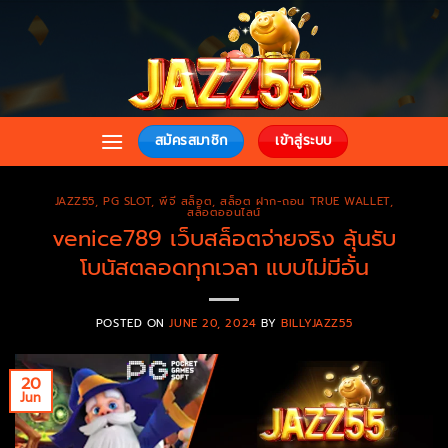
Skip
to
content
สมัครสมาชิก
เข้าสู่ระบบ
JAZZ55
,
PG SLOT
,
พีจี สล็อต
,
สล็อต ฝาก-ถอน TRUE WALLET
,
สล็อตออนไลน์
venice789 เว็บสล็อตจ่ายจริง ลุ้นรับ
โบนัสตลอดทุกเวลา แบบไม่มีอั้น
POSTED ON
JUNE 20, 2024
BY
BILLYJAZZ55
20
Jun