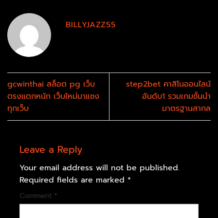
BILLYJAZZ55
gcwinthai สล็อต pg เว็บ
step2bet คาสิโนออนไลน์
ตรงแตกหนัก เว็บใหม่มาแซง
อันดับ1 รวมเกมชั้นนำ
ทุกเว็บ
มาตรฐานสากล
Leave a Reply
Your email address will not be published.
Required fields are marked
*
Comment
*