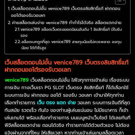
เว็บสล็อตถอนไม่อั้น venice789 เว็บตรงลิขสิทธิ์แท้ ฝากถอน
ออโต้รองรับวอเลท
ค่ายสล็อตเล่นง่าย venice789 ทำกำไรได้จริง สล็อตแตกง่าย
venice789 สล็อตเว็บตรงยอดนิยมอันดับ 1 ลิขสิทธิ์แท้ มีใบรับ
รอง
สล็อตเบทถูกที่สุด venice789 สายทุนน้อยไม่ควรพลาด ลงทุน
น้อย ได้กำไรสูง
เว็บสล็อตถอนไม่อั้น venice789 เว็บตรงลิขสิทธิ์แท้
ฝากถอนออโต้รองรับวอเลท
venice789
เว็บสล็อตถอนไม่อั้น ใส่ใจทุกการเข้าเล่น เรื่องระบบ
การเงิน ทางเว็บเรา PG SLOT เว็บตรง ลิขสิทธิ์แท้ ก็ได้เลือกใช้
ระบบการเงิน ฝากถอน ออโต้ รองรับ วอเลท เข้ามาให้ทุกท่าน
เลือกทำรายการ
เว็บ ตรง แตก ง่าย
วอเลท ระบบการเงินดีที่สุด
ทันสมัย รวดเร็ว ทันใจ ของท่านผู้เล่นแน่นอน ไม่มีธนาคาร ก็เข้า
เล่นเกมได้ พร้อมเลือกทำรายการ บนเมนูหน้าเว็บไซต์ ได้เลยทันที
พีจีสล็อตแตกง่าย ถอนได้จริง ทำรายการได้ด้วยตัวเอง ไม่ต้อง
แจ้งผ่านจากที่ไหน ให้เสียเวลา หากท่านเข้าเล่นเกมสล็อตเวลา