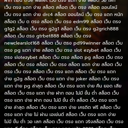
ฝาก ถอน true wallet เว็บ ตรง แตก ง่าย สล็อต วอ เลท
เว็บ ตรง แตก ง่าย สล็อต สล็อต เว็บ ตรง สล็อต ออนไลน์
เว็บ ตรง แตก ง่าย drc4 สล็อต ออนไลน์ เว็บ ตรง แตก หนัก
สล็อต เว็บ ต ตรง สล็อต เว็บ ตรง edm99 สล็อต เว็บ ตรง
g1g2 สล็อต เว็บ ตรง g2g1 สล็อต เว็บ ตรง g2grich888
สล็อต เว็บ ตรง gtrbet888 สล็อต เว็บ ตรง
newclearslot168 สล็อต เว็บ ตรง pd99winner สล็อต เว็บ
ตรง pg แตก ง่าย สล็อต เว็บ ตรง slot ezybet สล็อต เว็บ
ตรง slotezybet สล็อต เว็บ ตรง สล็อต pg สล็อต เว็บ ตรง
สล็อต เว็บ ตรง สล็อต เว็บ ตรง สล็อต แตก ง่าย สล็อต เว็บ
ตรง เว็บ ตรง สล็อต เว็บ ตรง แตก สล็อต เว็บ ตรง แตก
ง่าย g2g สล็อต เว็บ ตรง แตก ง่าย joker สล็อต เว็บ ตรง
แตก ง่าย pg ล่าสุด สล็อต เว็บ ตรง แตก ง่าย คืน ยอด เสีย
สล็อต เว็บ ตรง แตก ง่าย ฝาก ถอน ไม่มี ขั้น ต่ำ สล็อต เว็บ
ตรง แตก ง่าย ฝาก ถอน ไม่มี ขั้น ต่ํา สล็อต เว็บ ตรง แตก
ง่าย ล่าสุด สล็อต เว็บ ตรง แตก ง่าย เครดิต ฟรี สล็อต เว็บ
ตรง แตก ง่าย ไม่ ผ่าน เอเย่นต์ สล็อต เว็บ ตรง แตก ง่าย
ไม่มี ขั้น ต่ํา วอ เลท สล็อต เว็บ ตรง แตก จริงสล็อต เว็บ ตรง