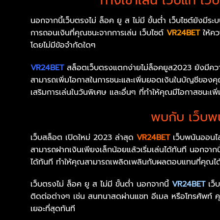
ทางเข้าเล่น เว็บแท้ เว
นอกจากนี้เว็บตรงไม่ ล็อค ยู ส ไม่มี ขั้นต่ำ เว็บไซต์ยังม
การถอนเงินที่คุณชนะจากการเล่น เว็บไซต์
VR24BET
ให้ค
โดยไม่มีข้อจำกัดใดๆ
VR24BET
สล็อตเว็บตรงแตกง่ายไม่ล็อคยูส2023 ยังมีความ
สามารถเพิ่มโอกาสในการชนะและเพิ่มยอดเงินในบัญชีของคุณ นอ
เสริมการเล่นในวันพิเศษ และอื่นๆ ที่ทำให้คุณมีโอกาสชนะเพิ่ม
พบกับ เว็บพ
เว็บสล็อต เปิดใหม่ 2023 ล่าสุด
VR24BET
เว็บพนันออนไลน
สามารถฝากเงินเพียงเล็กน้อยแล้วเริ่มเล่นได้ทันที นอกจาก
ได้ทันที ทำให้คุณสามารถเพลิดเพลินกับผลตอบแทนที่คุณได้ร
เว็บตรงไม่ ล็อค ยู ส ไม่มี ขั้นต่ำ นอกจากนี้
VR24BET
เว็
ติดต่อต่างๆ เช่น สนทนาสดผ่านแชท อีเมล หรือโทรศัพท์ ค
เยอะที่สุดทันที