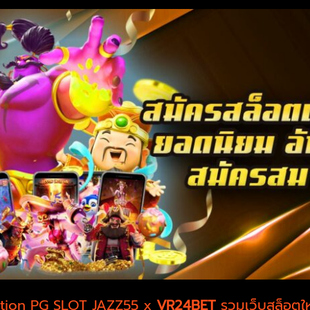
tion PG SLOT JAZZ55 x
VR24BET
รวมเว็บสล็อตใหม