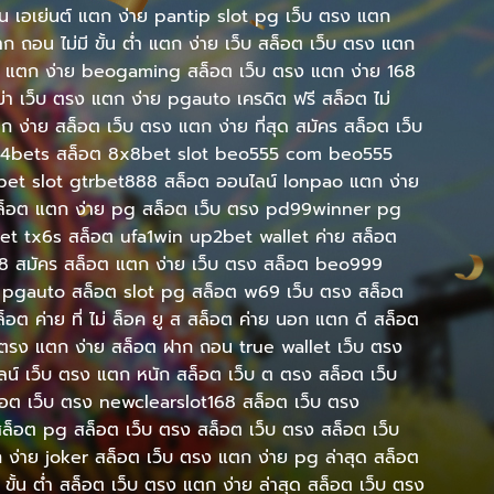
าน เอเย่นต์ แตก ง่าย pantip slot pg เว็บ ตรง แตก
ถอน ไม่มี ขั้น ต่ำ แตก ง่าย เว็บ สล็อต เว็บ ตรง แตก
ง แตก ง่าย beogaming สล็อต เว็บ ตรง แตก ง่าย 168
่า เว็บ ตรง แตก ง่าย pgauto เครดิต ฟรี สล็อต ไม่
 ง่าย สล็อต เว็บ ตรง แตก ง่าย ที่สุด สมัคร สล็อต เว็บ
ย 4x4bets สล็อต 8x8bet slot beo555 com beo555
et slot gtrbet888 สล็อต ออนไลน์ lonpao แตก ง่าย
 สล็อต แตก ง่าย pg สล็อต เว็บ ตรง pd99winner pg
t tx6s สล็อต ufa1win up2bet wallet ค่าย สล็อต
88 สมัคร สล็อต แตก ง่าย เว็บ ตรง สล็อต beo999
pgauto สล็อต slot pg สล็อต w69 เว็บ ตรง สล็อต
 ค่าย ที่ ไม่ ล็อค ยู ส สล็อต ค่าย นอก แตก ดี สล็อต
 ตรง แตก ง่าย สล็อต ฝาก ถอน true wallet เว็บ ตรง
น์ เว็บ ตรง แตก หนัก สล็อต เว็บ ต ตรง สล็อต เว็บ
อต เว็บ ตรง newclearslot168 สล็อต เว็บ ตรง
็อต pg สล็อต เว็บ ตรง สล็อต เว็บ ตรง สล็อต เว็บ
ง่าย joker สล็อต เว็บ ตรง แตก ง่าย pg ล่าสุด สล็อต
ขั้น ต่ํา สล็อต เว็บ ตรง แตก ง่าย ล่าสุด สล็อต เว็บ ตรง