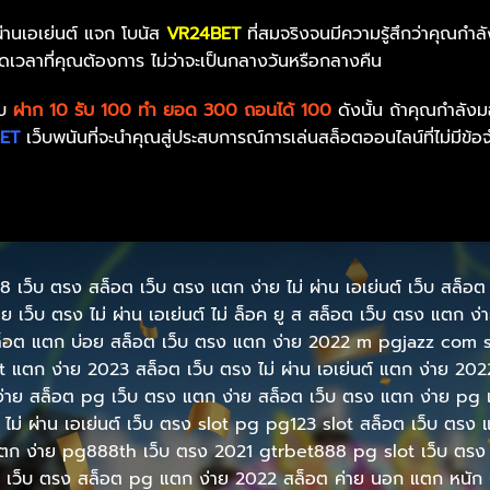
่านเอเย่นต์ แจก โบนัส
VR24BET
ที่สมจริงจนมีความรู้สึกว่าคุณกำล
ดเวลาที่คุณต้องการ ไม่ว่าจะเป็นกลางวันหรือกลางคืน
ับ
ฝาก
10
รับ
100
ทํา ยอด
300
ถอนได้
100
ดังนั้น ถ้าคุณกำลังมอ
ET
เว็บพนันที่จะนำคุณสู่ประสบการณ์การเล่นสล็อตออนไลน์ที่ไม่มีข
ว็บ ตรง สล็อต เว็บ ตรง แตก ง่าย ไม่ ผ่าน เอเย่นต์ เว็บ สล็อต แ
 เว็บ ตรง ไม่ ผ่าน เอเย่นต์ ไม่ ล็อค ยู ส สล็อต เว็บ ตรง แตก ง่าย 
ล็อต แตก บ่อย สล็อต เว็บ ตรง แตก ง่าย 2022 m pgjazz com slot
แตก ง่าย 2023 สล็อต เว็บ ตรง ไม่ ผ่าน เอเย่นต์ แตก ง่าย 2022
่าย สล็อต pg เว็บ ตรง แตก ง่าย สล็อต เว็บ ตรง แตก ง่าย pg เ
 ไม่ ผ่าน เอเย่นต์ เว็บ ตรง slot pg pg123 slot สล็อต เว็บ ต
g แตก ง่าย pg888th เว็บ ตรง 2021 gtrbet888 pg slot เว็บ ตร
23 เว็บ ตรง สล็อต pg แตก ง่าย 2022 สล็อต ค่าย นอก แตก หนัก