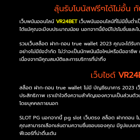
ลุ้นรับโบนัสฟรีๆได้ไม่อั้
เว็บพนันออนไลน์
VR24BET
เว็บพนันออนไลน์ที่ไม่มีขั้นต
ได้แม้คุณจะมีงบประมาณน้อย นอกจากนี้ยังมีโปรโมชั่นและโบนัส
รวมเว็บสล็อต ฝาก-ถอน true wallet 2023 คุณจะได้รับการ
อย่างไม่มีข้อจำกัด ไม่ว่าจะเป็นนักพนันมือใหม่หรือมืออาชีพ
เนื่องจากมีคุณสมบัติและการบริการที่น่าทึ่ง
เว็บไซต์
VR24
สล็อต ฝาก-ถอน true wallet ไม่มี บัญชีธนาคาร 2023 เว
ประสิทธิภาพ เราเข้าใจถึงความสำคัญของความเป็นส่วนตัวแ
โดยบุคคลภายนอก
SLOT PG นอกจากนี้ pg slot เว็บตรง สล็อต ฝากถอน ไม่มี
คุณสามารถเลือกเล่นตามความชื่นชอบของคุณ มีรูปแบบเกม
ฟีเจอร์ที่น่าตื่นเต้น