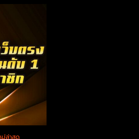
่ล่าสุด