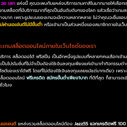
า วอ เลท
แห่งนี้ คุณจะพบกับแหล่งบริการเกมคาสิโนมากมายให้เลือกเข
ารเกมสล็อตที่มีบริการมากที่สุดเป็นอันดับต้นๆของโลก แล้วเชื่อว่าเกม
็นอย่างมาก เพราะรูปแบบของเกมจะมีความหลากหลาย ไม่ว่าคุณจะชื่นชอ
ผ่านเอเย่นต์ไม่มีขั้นต่ำ
หรือเข้ามาเป็นส่วนหนึ่งของสมาชิกภายในเว็
นะเกมสล็อตออนไลน์ภายในเว็บไซต์ของเรา
ิการ สล็อตออโต้ ฟรีสปิ้น เป็นอีกหนึ่งรูปแบบที่หลายๆคนเลือกเข้าม
าเป็นโปรโมชั่นที่ไม่จำเป็นต้องใช้เงินลงทุนเพียงแค่เข้ามาทำกิจกรรมต
ต์ของเราได้ฟรี โดยที่ไม่ต้องใช้เงินลงทุนเลยแม้แต่บาทเดียว เพราะ
์ สล็อตออนไลน์
ฟรีเครดิต สมัครขั้นต่ำเพียง
1
บาท
ที่ดีที่สุด ก็สามารถเ
ั่วโมง
นเอเยนต์
แหล่งรวมสล็อตออนไลน์ต้อง
Jazz55 แจกเครดิตฟรี 100 