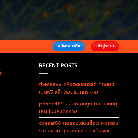
สมัครสมาชิก
เข้าสู่ระบบ
RECENT POSTS
G
thesea99 สล็อตลิขสิทธิ์แท้ ทดลอง
เล่นฟรี แจ็คพอตแตกกระจาย
panda469 สล็อตเบทถูก ตอบโจทย์ผู้
เล่น โบนัสแตกง่าย
caesar88 ทดลองเล่นสล็อต ฝากถอน
ระบบออโต้ ลุ้นรางวัลโบนัสแจ็คพอต