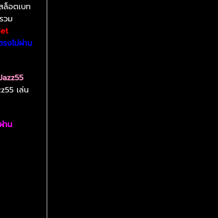
นสล็อตเบท
ะรวม
let
ตรงไม่ผ่าน
Jazz55
zz55 เล่น
ผ่าน