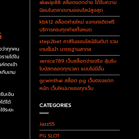
akavip88 สล็อตแตกง่าย ได้รับความ
นิยมในตลาดเกมออนไลน์สูงสุด
kbk12 สล็อตค่ายใหม่ แจกเครดิตฟรี
บริการครบทุกค่ายทั้งหมด
G
step2bet คาสิโนออนไลน์อันดับ1 รวม
อว่าทุกคน
เกมชั้นนำ มาตรฐานสากล
งรายได้ใน
venice789 เว็บสล็อตจ่ายจริง ลุ้นรับ
แค่กดเข้า
โบนัสตลอดทุกเวลา แบบไม่มีอั้น
ลกับเกม
gcwinthai สล็อต pg เว็บตรงแตก
หนัก เว็บใหม่มาแซงทุกเว็บ
รับเงิน
ได้ได้
CATEGORIES
ะใช้ระยะ
Jazz55
PG SLOT