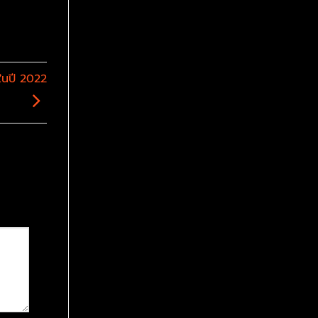
่ในปี 2022