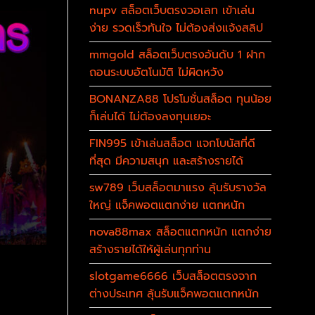
nupv สล็อตเว็บตรงวอเลท เข้าเล่น
ง่าย รวดเร็วทันใจ ไม่ต้องส่งแจ้งสลิป
mmgold สล็อตเว็บตรงอันดับ 1 ฝาก
ถอนระบบอัตโนมัติ ไม่ผิดหวัง
BONANZA88 โปรโมชั่นสล็อต ทุนน้อย
ก็เล่นได้ ไม่ต้องลงทุนเยอะ
FIN995 เข้าเล่นสล็อต แจกโบนัสที่ดี
ที่สุด มีความสนุก และสร้างรายได้
sw789 เว็บสล็อตมาแรง ลุ้นรับรางวัล
ใหญ่ แจ็คพอตแตกง่าย แตกหนัก
nova88max สล็อตแตกหนัก แตกง่าย
สร้างรายได้ให้ผู้เล่นทุกท่าน
slotgame6666 เว็บสล็อตตรงจาก
ต่างประเทศ ลุ้นรับแจ็คพอตแตกหนัก