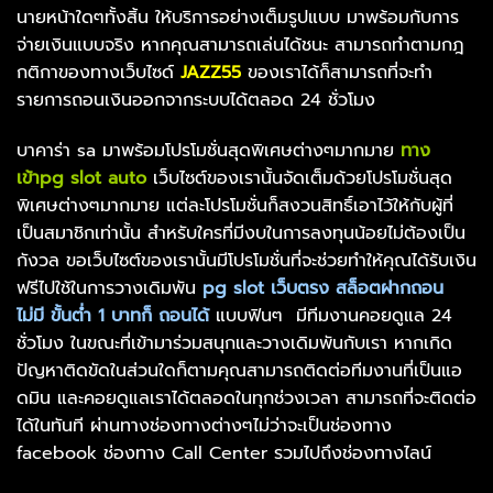
นายหน้าใดๆทั้งสิ้น ให้บริการอย่างเต็มรูปแบบ มาพร้อมกับการ
จ่ายเงินแบบจริง หากคุณสามารถเล่นได้ชนะ สามารถทำตามกฎ
กติกาของทางเว็บไซด์
JAZZ55
ของเราได้ก็สามารถที่จะทำ
รายการถอนเงินออกจากระบบได้ตลอด 24 ชั่วโมง
บาคาร่า sa มาพร้อมโปรโมชั่นสุดพิเศษต่างๆมากมาย
ทาง
เข้า
pg slot auto
เว็บไซต์ของเรานั้นจัดเต็มด้วยโปรโมชั่นสุด
พิเศษต่างๆมากมาย แต่ละโปรโมชั่นก็สงวนสิทธิ์เอาไว้ให้กับผู้ที่
เป็นสมาชิกเท่านั้น สำหรับใครที่มีงบในการลงทุนน้อยไม่ต้องเป็น
กังวล ขอเว็บไซต์ของเรานั้นมีโปรโมชั่นที่จะช่วยทำให้คุณได้รับเงิน
ฟรีไปใช้ในการวางเดิมพัน
pg slot
เว็บตรง สล็อตฝากถอน
ไม่มี ขั้นต่ำ
1
บาทก็ ถอนได้
แบบฟินๆ มีทีมงานคอยดูแล 24
ชั่วโมง ในขณะที่เข้ามาร่วมสนุกและวางเดิมพันกับเรา หากเกิด
ปัญหาติดขัดในส่วนใดก็ตามคุณสามารถติดต่อทีมงานที่เป็นแอ
ดมิน และคอยดูแลเราได้ตลอดในทุกช่วงเวลา สามารถที่จะติดต่อ
ได้ในทันที ผ่านทางช่องทางต่างๆไม่ว่าจะเป็นช่องทาง
facebook ช่องทาง Call Center รวมไปถึงช่องทางไลน์