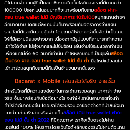
ตีได้จากจำนวนผู้ที่เป็นสมาชิกภายในเว็บไซต์ของเราที่มีมากกว่า
100000 User แน่นอนมากก็จะมาพร้อมกับเกม
สล็อต ฝาก-
ถอน
true wallet
ไม่มี บัญชีธนาคาร
10
รับ
100
สนุกสนานต่างๆ
อีกมากมาย โดยแต่ละเกมนั้นก็มาพร้อมกับอัตราการจ่ายเงิน
รางวัลที่ดีและมีความคุ้มค่า โดยเกมส์ไพ่บาคาร่านั้นจัดว่าเป็นเกม
ไพ่ที่มีความนิยมอย่างมาก เนื่องจากมีรูปแบบที่สามารถทำความ
เข้าใจได้ง่าย ไม่ยุ่งยากและไม่ซับซ้อน เล่นง่ายใช้ระยะเวลาทำเงิน
เพียงแค่ไม่ถึง 60 วินาทีเท่านั้น ทำให้หลายคนที่เป็นผู้เล่น
สล็อต
เว็บตรง ฝาก-ถอน
true wallet
ไม่มี ขั้น ต่ํา
มือใหม่แล้วสนใจ
เข้ามาร่วมสนุกกับเกมนี้กันเป็นจำนวนมากนั่นเอง
Bacarat x Mobile เล่นแล้วได้จริง จ่ายเร็ว
สำหรับใครที่มีความสงสัยว่าในการเข้ามาร่วมสนุก บาคาร่า จ่าย
จริง งั้นมาพร้อมกับข้อดีอย่างไร จะทำให้เรานั้นสามารถที่จะทำ
กำไรได้ดีมากยิ่งขึ้น โดยเราได้รวบรวมเอาข้อดีต่างๆที่น่าสนใจมา
แนะนำ เล่นจริงจ่ายจริงผ่านเว็บ
สล็อต เติม
true wallet
ฝาก-
ถอน ไม่มี ขั้น ต่ำ
2022
ที่มีคุณภาพ เราคือเว็บตรงไม่ผ่าน
เอเย่นต์ 100% ให้บริการโดยเว็บไซต์หลักของจริงไม่ผ่านตัวแทน