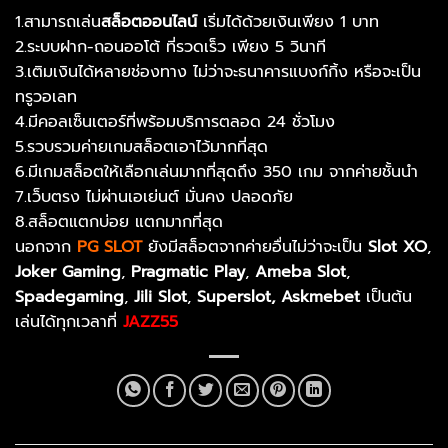
1.สามารถเล่น
สล็อตออนไลน์
เริ่มได้ด้วยเงินเพียง 1 บาท
2.ระบบฝาก-ถอนออโต้ ที่รวดเร็ว เพียง 5 วินาที
3.เติมเงินได้หลายช่องทาง ไม่ว่าจะธนาคารแบงก์กิ้ง หรือจะเป็น
ทรูวอเลท
4.มีคอลเซ็นเตอร์ที่พร้อมบริการตลอด 24 ชั่วโมง
5.รวบรวมค่ายเกมสล็อตเอาไว้มากที่สุด
6.มีเกมสล็อตให้เลือกเล่นมากที่สุดถึง 350 เกม จากค่ายชั้นนำ
7.เว็บตรง ไม่ผ่านเอเย่นต์ มั่นคง ปลอดภัย
8.สล็อตแตกบ่อย แตกมากที่สุด
นอกจาก
PG SLOT
ยังมีสล็อตจากค่ายอื่นไม่ว่าจะเป็น
Slot XO
​,
Joker Gaming
,
Pragmatic Play
​,
Ameba Slot
​,
Spadegaming
​,
Jili Slot
,
Superslot, Askmebet
เป็นต้น
เล่นได้ทุกเวลาที่
JAZZ55