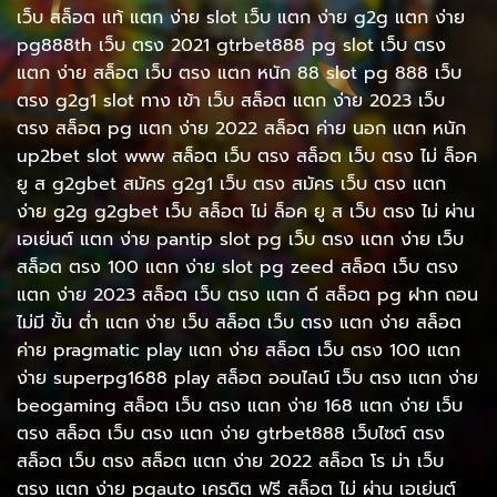
เว็บ สล็อต แท้ แตก ง่าย slot เว็บ แตก ง่าย g2g แตก ง่าย
pg888th เว็บ ตรง 2021 gtrbet888 pg slot เว็บ ตรง
แตก ง่าย สล็อต เว็บ ตรง แตก หนัก 88 slot pg 888 เว็บ
ตรง g2g1 slot ทาง เข้า เว็บ สล็อต แตก ง่าย 2023 เว็บ
ตรง สล็อต pg แตก ง่าย 2022 สล็อต ค่าย นอก แตก หนัก
up2bet slot www สล็อต เว็บ ตรง สล็อต เว็บ ตรง ไม่ ล็อค
ยู ส g2gbet สมัคร g2g1 เว็บ ตรง สมัคร เว็บ ตรง แตก
ง่าย g2g g2gbet เว็บ สล็อต ไม่ ล็อค ยู ส เว็บ ตรง ไม่ ผ่าน
เอเย่นต์ แตก ง่าย pantip slot pg เว็บ ตรง แตก ง่าย เว็บ
สล็อต ตรง 100 แตก ง่าย slot pg zeed สล็อต เว็บ ตรง
แตก ง่าย 2023 สล็อต เว็บ ตรง แตก ดี สล็อต pg ฝาก ถอน
ไม่มี ขั้น ต่ำ แตก ง่าย เว็บ สล็อต เว็บ ตรง แตก ง่าย สล็อต
ค่าย pragmatic play แตก ง่าย สล็อต เว็บ ตรง 100 แตก
ง่าย superpg1688 play สล็อต ออนไลน์ เว็บ ตรง แตก ง่าย
beogaming สล็อต เว็บ ตรง แตก ง่าย 168 แตก ง่าย เว็บ
ตรง สล็อต เว็บ ตรง แตก ง่าย gtrbet888 เว็บไซต์ ตรง
สล็อต เว็บ ตรง สล็อต แตก ง่าย 2022 สล็อต โร ม่า เว็บ
ตรง แตก ง่าย pgauto เครดิต ฟรี สล็อต ไม่ ผ่าน เอเย่นต์