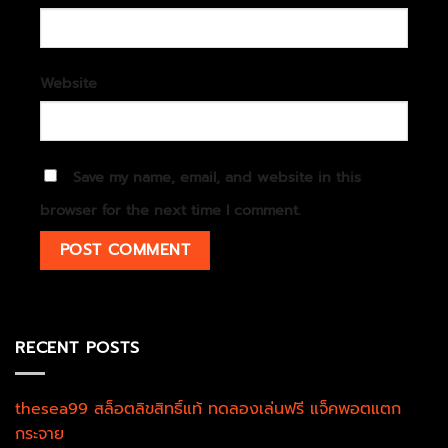
Website
Save my name, email, and website in this
browser for the next time I comment.
RECENT POSTS
thesea99 สล็อตลิขสิทธิ์แท้ ทดลองเล่นฟรี แจ็คพอตแตก
กระจาย