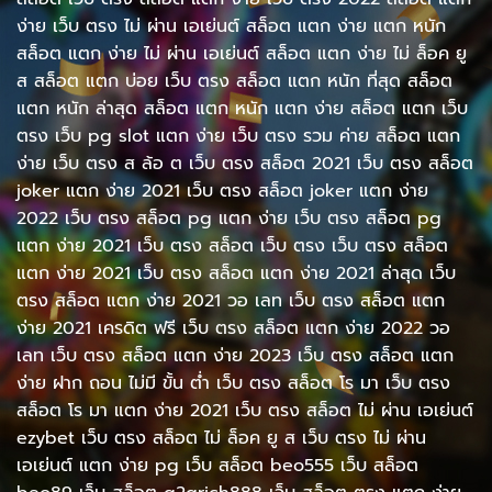
ง่าย เว็บ ตรง ไม่ ผ่าน เอเย่นต์ สล็อต แตก ง่าย แตก หนัก
สล็อต แตก ง่าย ไม่ ผ่าน เอเย่นต์ สล็อต แตก ง่าย ไม่ ล็อค ยู
ส สล็อต แตก บ่อย เว็บ ตรง สล็อต แตก หนัก ที่สุด สล็อต
แตก หนัก ล่าสุด สล็อต แตก หนัก แตก ง่าย สล็อต แตก เว็บ
ตรง เว็บ pg slot แตก ง่าย เว็บ ตรง รวม ค่าย สล็อต แตก
ง่าย เว็บ ตรง ส ล้อ ต เว็บ ตรง สล็อต 2021 เว็บ ตรง สล็อต
joker แตก ง่าย 2021 เว็บ ตรง สล็อต joker แตก ง่าย
2022 เว็บ ตรง สล็อต pg แตก ง่าย เว็บ ตรง สล็อต pg
แตก ง่าย 2021 เว็บ ตรง สล็อต เว็บ ตรง เว็บ ตรง สล็อต
แตก ง่าย 2021 เว็บ ตรง สล็อต แตก ง่าย 2021 ล่าสุด เว็บ
ตรง สล็อต แตก ง่าย 2021 วอ เลท เว็บ ตรง สล็อต แตก
ง่าย 2021 เครดิต ฟรี เว็บ ตรง สล็อต แตก ง่าย 2022 วอ
เลท เว็บ ตรง สล็อต แตก ง่าย 2023 เว็บ ตรง สล็อต แตก
ง่าย ฝาก ถอน ไม่มี ขั้น ต่ํา เว็บ ตรง สล็อต โร มา เว็บ ตรง
สล็อต โร มา แตก ง่าย 2021 เว็บ ตรง สล็อต ไม่ ผ่าน เอเย่นต์
ezybet เว็บ ตรง สล็อต ไม่ ล็อค ยู ส เว็บ ตรง ไม่ ผ่าน
เอเย่นต์ แตก ง่าย pg เว็บ สล็อต beo555 เว็บ สล็อต