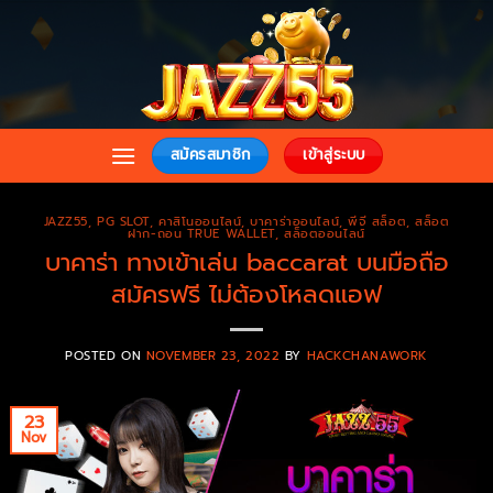
Skip
to
content
สมัครสมาชิก
เข้าสู่ระบบ
JAZZ55
,
PG SLOT
,
คาสิโนออนไลน์
,
บาคาร่าออนไลน์
,
พีจี สล็อต
,
สล็อต
ฝาก-ถอน TRUE WALLET
,
สล็อตออนไลน์
บาคาร่า ทางเข้าเล่น baccarat บน​มือถือ
สมัครฟรี ไม่ต้องโหลดแอฟ
POSTED ON
NOVEMBER 23, 2022
BY
HACKCHANAWORK
23
Nov