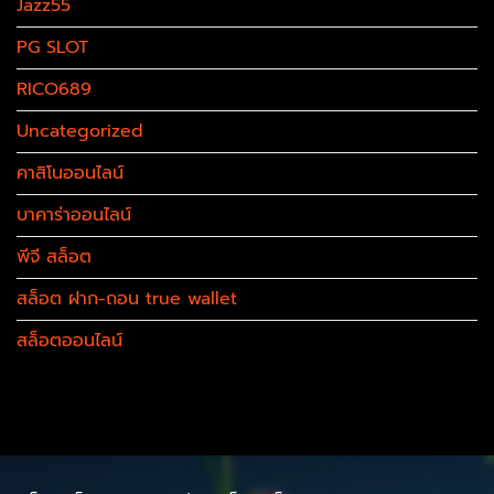
Jazz55
PG SLOT
RICO689
Uncategorized
คาสิโนออนไลน์
บาคาร่าออนไลน์
พีจี สล็อต
สล็อต ฝาก-ถอน true wallet
สล็อตออนไลน์