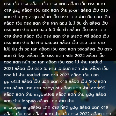
ตรง เว็บ ตรง สล็อต เว็บ ตรง แตก สล็อต เว็บ ตรง แตก
ง่าย g2g สล็อต เว็บ ตรง แตก ง่าย joker สล็อต เว็บ ตรง
แตก ง่าย pg ล่าสุด สล็อต เว็บ ตรง แตก ง่าย คืน ยอด เสีย
สล็อต เว็บ ตรง แตก ง่าย ฝาก ถอน ไม่มี ขั้น ต่ำ สล็อต เว็บ
ตรง แตก ง่าย ฝาก ถอน ไม่มี ขั้น ต่ํา สล็อต เว็บ ตรง แตก
ง่าย ล่าสุด สล็อต เว็บ ตรง แตก ง่าย เครดิต ฟรี สล็อต เว็บ
ตรง แตก ง่าย ไม่ ผ่าน เอเย่นต์ สล็อต เว็บ ตรง แตก ง่าย
ไม่มี ขั้น ต่ํา วอ เลท สล็อต เว็บ ตรง แตก จริงสล็อต เว็บ ตรง
แตก ดี ที่สุด สล็อต เว็บ ตรง แตก หนัก 2022 สล็อต เว็บ
ตรง แตก หนัก วอ เลท สล็อต เว็บ ตรง ไม่ ผ่าน เอเย่นต์
2021 สล็อต เว็บ ตรง ไม่ ผ่าน เอเย่นต์ แตก ง่าย สล็อต เว็บ
ตรง ไม่ ผ่าน เอเย่นต์ แตก ง่าย 2023 สล็อต เว็บ นอก
gpro123 สล็อต เว็บ นอก แตก ง่าย สล็อต เว็บ ใหญ่ แตก
ง่าย สล็อต แตก ง่าย babyslot สล็อต แตก ง่าย edm99
สล็อต แตก ง่าย ezybet168 สล็อต แตก ง่าย g2g สล็อต
แตก ง่าย lonpao สล็อต แตก ง่าย ค่าย
microgamingสล็อต แตก ง่าย ที่สุด g2g สล็อต แตก ง่าย
สล็อต เว็บ ตรง สล็อต แตก ง่าย เว็บ ตรง 2022 สล็อต แตก