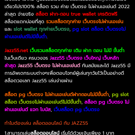
เดียวโปร100% สล็อต รวม ค่าย เว็บตรง ไม่ผ่านเอเย่นต์ 2022
ล่าสุด จ่ายจริง
สล็อต ฝาก-ถอน true wallet เครดิตฟรี
สล็อตแตกบ่อยที่สุด
รวมสล็อตทุกค่าย เว็บตรงไม่ผ่านเอเย่น
และ
slot wallet ทุกค่ายเว็บตรง
,
pg slot สล็อต เว็บตรงไม่
ผ่านเอเย่นต์ไม่มีขั้นต่ำ
.
Jazz55.net
เว็บรวมสล็อตทุกค่าย เติม ฝาก ถอน ไม่มี ขั้นต่ำ
ในเว็บเดียว ครบวงจร
Jazz55 เว็บตรง เว็บใหญ่ เว็บหลัก
ล่าสุด
Jazz55 เว็บตรง ไม่ผ่านเอเย่นต์
ทันสมัยและได้ Jazz55 มี
การอัพเดทระบบต่างๆเพื่อตอบโจทย์ผู้เล่นทุกวัยไว้เป็นอย่างดี
สล็อตวอเลท Jazz55 เล่นง่ายผ่าน
สล็อต pg เว็บตรง ไม่ผ่านเอเย่นต์ฝากถอนไม่มีขั้นต่ำ
,
pg slot
สล็อต เว็บตรงไม่ผ่านเอเย่นต์ไม่มีขั้นต่ำ
,
สล็อต pg เว็บตรง ไม่
ผ่านเอเย่นต์ แจก โบนัส
,
เว็บสล็อต pg เว็บตรง
ทำไมต้องเล่น สล็อตออนไลน์ กับ JAZZ55
1.สามารถเล่น
สล็อตออนไลน์
เริ่มได้ด้วยเงินเพียง 1 บาท