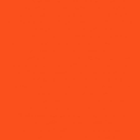
https://pg15k.xyz
https://pg15k.co
https://pg15k.net
https://pgbet15k.com
https://pg15k.bet
https://pg15k.me
https://pg15k.xyz
https://pg15k.co
https://tga1168.com/
https://tgabet.xyz/
http://tga789.com/
https://tga1168.net/
https://tga1168.top/
https://tga1168.life/
https://678xbet.net/
https://678xbet.co
https://ans-
allstars.com/
https://rico168.net/
https://rico168.com/
https://one5bet.net/
https://one5bet.co/
https://tga199.com/
https://reborn789.net/
https://true-
walletslot.net
https://reborn789.me/
https://jazz55.net/
https://walletslottrue.com
https://true-walletslot.net
https://slot-freecredit.top
https://true-walletslot.com
https://jazz55.top/
https://jazz-55.co/
https://jazz-55.com/
https://jazz-55.net/
https://jazz55.co/
https://g2gbetvip888.com/
https://g2gbetwallet.com/
https://g2gbetwallet.net/
https://xn-
-82ca8bbo3nc4a9d.com/
https://g2gbetwallet.co/
https://tga689.com
https://tga689.me/
https://tgabet689.com
https://tgabet689.net/
https://tgabet689.co
https://walletslottrue.com/