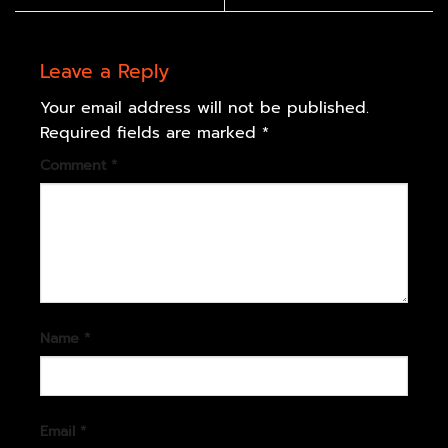
Leave a Reply
Your email address will not be published.
Required fields are marked
*
Comment
*
Name
*
Email
*