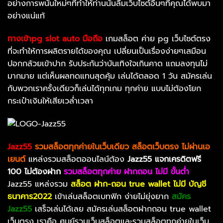
อย่างการพนันใหม่ๆที่ทำให้ท่านนั้นลืมเว็บไซต์อื่นๆที่คุณได้พบมา
อย่างแน่แท้
ทางเข้า
pg slot auto
มือถือ
เกมสล็อต ค่าย pg เว็บไซต์ตรง
ที่จะทำให้การผลิตรายได้ของคุณ เปลี่ยนเป็นเรื่องง่ายๆเสมือน
ปอกกล้วยเข้าปาก รับประกันว่าบันเทิงใจเกินคาด แถมลงทุนไม่
มากมาย แต่เห็นผลทดแทนสุดคุ้ม เล่นได้ตลอด 1 วัน สมัครเล่น
กับพวกเราครั้งเดียวก็เล่นได้ทุกเกม ทุกค่าย แบบไม่ต้องโยก
กระเป๋าเงินให้เสียเวล่ำเวลา
Jazz55
รวมสล็อตทุกค่ายในเว็บเดียว สล็อตเว็บตรง ไม่ผ่านเอ
เยนต์
แหล่งรวมสล็อตออนไลน์ต้อง
Jazz55 แจกเครดิตฟรี
100 ไม่ต้องฝาก
รวมสล็อตทุกค่าย ฝากถอน ไม่มี ขั้นต่ำ
Jazz55 แหล่งรวม
สล็อต ฝาก-ถอน true wallet ไม่มี บัญชี
ธนาคาร2022
เข้าเล่นสล็อตเบทฟิก ง่ายไม่ยุ่งยาก
สมัคร
Jazz55
เสร็จเล่นได้เลย สมัครเล่นสล็อตฝากถอน true wallet
เว็บตรง เราคือ ศูนย์รวมเว็บสล็อตและรวมสล็อตทุกค่ายในเว็บ