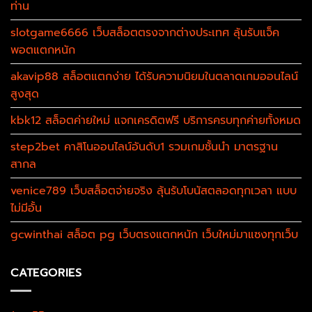
ท่าน
slotgame6666 เว็บสล็อตตรงจากต่างประเทศ ลุ้นรับแจ็ค
พอตแตกหนัก
akavip88 สล็อตแตกง่าย ได้รับความนิยมในตลาดเกมออนไลน์
สูงสุด
kbk12 สล็อตค่ายใหม่ แจกเครดิตฟรี บริการครบทุกค่ายทั้งหมด
step2bet คาสิโนออนไลน์อันดับ1 รวมเกมชั้นนำ มาตรฐาน
สากล
venice789 เว็บสล็อตจ่ายจริง ลุ้นรับโบนัสตลอดทุกเวลา แบบ
ไม่มีอั้น
gcwinthai สล็อต pg เว็บตรงแตกหนัก เว็บใหม่มาแซงทุกเว็บ
CATEGORIES