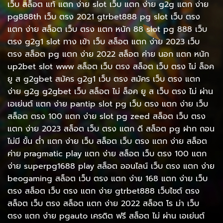
เว็บ สล็อต แท้ แตก ง่าย slot เว็บ แตก ง่าย g2g แตก ง่าย
pg888th เว็บ ตรง 2021 gtrbet888 pg slot เว็บ ตรง
แตก ง่าย สล็อต เว็บ ตรง แตก หนัก 88 slot pg 888 เว็บ
ตรง g2g1 slot ทาง เข้า เว็บ สล็อต แตก ง่าย 2023 เว็บ
ตรง สล็อต pg แตก ง่าย 2022 สล็อต ค่าย นอก แตก หนัก
up2bet slot www สล็อต เว็บ ตรง สล็อต เว็บ ตรง ไม่ ล็อค
ยู ส g2gbet สมัคร g2g1 เว็บ ตรง สมัคร เว็บ ตรง แตก
ง่าย g2g g2gbet เว็บ สล็อต ไม่ ล็อค ยู ส เว็บ ตรง ไม่ ผ่าน
เอเย่นต์ แตก ง่าย pantip slot pg เว็บ ตรง แตก ง่าย เว็บ
สล็อต ตรง 100 แตก ง่าย slot pg zeed สล็อต เว็บ ตรง
แตก ง่าย 2023 สล็อต เว็บ ตรง แตก ดี สล็อต pg ฝาก ถอน
ไม่มี ขั้น ต่ำ แตก ง่าย เว็บ สล็อต เว็บ ตรง แตก ง่าย สล็อต
ค่าย pragmatic play แตก ง่าย สล็อต เว็บ ตรง 100 แตก
ง่าย superpg1688 play สล็อต ออนไลน์ เว็บ ตรง แตก ง่าย
beogaming สล็อต เว็บ ตรง แตก ง่าย 168 แตก ง่าย เว็บ
ตรง สล็อต เว็บ ตรง แตก ง่าย gtrbet888 เว็บไซต์ ตรง
สล็อต เว็บ ตรง สล็อต แตก ง่าย 2022 สล็อต โร ม่า เว็บ
ตรง แตก ง่าย pgauto เครดิต ฟรี สล็อต ไม่ ผ่าน เอเย่นต์