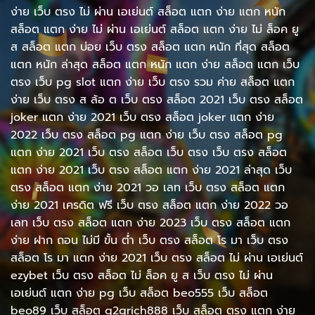
ง่าย เว็บ ตรง ไม่ ผ่าน เอเย่นต์ สล็อต แตก ง่าย แตก หนัก
สล็อต แตก ง่าย ไม่ ผ่าน เอเย่นต์ สล็อต แตก ง่าย ไม่ ล็อค ยู
ส สล็อต แตก บ่อย เว็บ ตรง สล็อต แตก หนัก ที่สุด สล็อต
แตก หนัก ล่าสุด สล็อต แตก หนัก แตก ง่าย สล็อต แตก เว็บ
ตรง เว็บ pg slot แตก ง่าย เว็บ ตรง รวม ค่าย สล็อต แตก
ง่าย เว็บ ตรง ส ล้อ ต เว็บ ตรง สล็อต 2021 เว็บ ตรง สล็อต
joker แตก ง่าย 2021 เว็บ ตรง สล็อต joker แตก ง่าย
2022 เว็บ ตรง สล็อต pg แตก ง่าย เว็บ ตรง สล็อต pg
แตก ง่าย 2021 เว็บ ตรง สล็อต เว็บ ตรง เว็บ ตรง สล็อต
แตก ง่าย 2021 เว็บ ตรง สล็อต แตก ง่าย 2021 ล่าสุด เว็บ
ตรง สล็อต แตก ง่าย 2021 วอ เลท เว็บ ตรง สล็อต แตก
ง่าย 2021 เครดิต ฟรี เว็บ ตรง สล็อต แตก ง่าย 2022 วอ
เลท เว็บ ตรง สล็อต แตก ง่าย 2023 เว็บ ตรง สล็อต แตก
ง่าย ฝาก ถอน ไม่มี ขั้น ต่ํา เว็บ ตรง สล็อต โร มา เว็บ ตรง
สล็อต โร มา แตก ง่าย 2021 เว็บ ตรง สล็อต ไม่ ผ่าน เอเย่นต์
ezybet เว็บ ตรง สล็อต ไม่ ล็อค ยู ส เว็บ ตรง ไม่ ผ่าน
เอเย่นต์ แตก ง่าย pg เว็บ สล็อต beo555 เว็บ สล็อต
beo89 เว็บ สล็อต g2grich888 เว็บ สล็อต ตรง แตก ง่าย