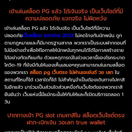
เข้าเล่นสล็อต PG แล้ว ได้เงินจริง เป็นเว็บไซต์ที่มี
ความปลอดภัย แจกจริง ไม่ผิดหวัง
เข้าเล่นสล็อต PG แล้ว ได้เงินจริง เป็นเว็บไซต์ที่มีความ
ปลอดภัย
เว็บสล็อต แตกง่าย 2023
ไม่คดโกงกับนักพนัน ถูก
ตามกฎหมายและก็มีมาตรฐานสากล พวกเราเป็นระบบฝากถอนที่
ไม่มีอย่างต่ำเพื่อให้โอกาสให้นักพนันทุกคนได้ได้โอกาสสร้างราย
ได้อย่างทัดเทียมกัน ด้วยเหตุการณ์ในช่วงเวลานี้ของโรคระบาด
โควิด-19 ที่ยังมีกันให้มองเห็นเสมอๆคุณสามารถเล่นเกมสล็อต
ของพวกเรา
สล็อต
pg
เว็บตรง ไม่ผ่านเอเย่นต์ วอ เลท
ใน
สถานที่ไหนก็ได้ เวลาใดก็ได้ ไม่สำคัญจำเป็นต้องเดินทางไปคาสิ
โนอีกแล้ว มาร่วมเป็นส่วนใดส่วนหนึ่งกับเว็บไซต์ของพวกเราสิ
ยืนยันว่า เว็บแห่งนี้มีแม้กระนั้นให้กับให้และก็เปิดบริการตลอด 1
วัน
ปากทางเข้า PG slot เกมคาสิโน สล็อตเว็บไซต์ตรง
ฝาก-เบิกเงิน วอเลท true wallet