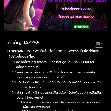
สารบัญ JAZZ55
ปากทางเข้า PG slot เว็บไซต์สล็อตตรง Jazz55 เว็บไซต์ที่แจก
โปรโมชั่นบ่อยที่สุด
สูตรสล็อต pg แตกง่าย แจกให้กับคุณได้ใช้ประโยชน์เล่นเกม
สล็อตกับพวกเรา
ลงทะเบียนสมัครสมาชิก PG Slot โบนัส แตกง่าย เกมคาสิโน
เว็บไซต์สล็อตตรง ยอดเยี่ยม 2023
เข้าเล่นสล็อต PG แล้ว ได้เงินจริง เป็นเว็บไซต์ที่มีความปลอดภัย
แจกจริง ไม่ผิดหวัง
ปากทางเข้า PG slot เกมคาสิโน สล็อตเว็บไซต์ตรง ฝาก-เบิกเงิน
วอเลท true wallet
สัมผัสแบบอย่างการพนันใหม่ๆ ที่ไม่เหมือนใคร พร้อมแจกเครดิตฟรี
เพียงคลิก Jazz55.net