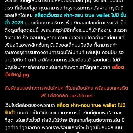
พวกเราเป็นผู้ให้บริการเกมสล็อตออนไลน์ pg wallet เว็บไซต์
ตรง ที่เยี่ยมที่สุด คุณสามารถทำธุรกรรมการคลังผ่าน ทรูมันนี่
วอลเล็ทได้เลย
สล็อตเว็บตรง ฝาก-ถอน
true wallet
ไม่มี ขั้น
ต่ํา
2023
ยอดเยี่ยมการบริการเพิ่มเงินออนไลน์ที่มาแรงแล้วก็น่า
ดึงดูดที่สุดตอนนี้ เพราะเหตุว่ามีอีกทั้งระบบที่เข้าถึงง่าย สะดวก
ใช้งานได้เร็ว ตอบปัญหาคนภายในปัจจุบันนี้ได้อย่างดีเยี่ยม แค่
เพียงมีแอพพลิเคชั่นทรูมันนี่วอลเล็ทบนมือถือ ก็สามารถทำ
รายการธุรกรรมทางด้านการเงินได้ในทันที เพิ่มปุบ ถอนปับ รอ
นานไม่ถึง 1 นาที จะมีใจความการแจ้งเตือนเข้าเลยทันใด ไม่มี
บัญชีธนาคารก็สามารถเล่นเกมกับพวกเราได้ทุกเกมจาก
สล็อต
เว็บใหญ่
pg
สัมผัสแบบอย่างการพนันใหม่ๆ ที่ไม่เหมือนใคร พร้อมแจกเครดิต
ฟรี เพียงคลิก Jazz55.net
เว็บไซต์สล็อตของพวกเรา
สล็อต ฝาก-ถอน
true wallet
ไม่มี
ขั้นต่ำ
นับได้ว่าเป็นวิถีทางแนวทางการทำเงินที่ผู้คนพอใจเยอะ
ที่สุด เล่นแล้วมั่งมี ทำเงินได้ง่าย มีทุกเกมที่คุณต้องการเล่น มี
ทุกค่ายที่คุณอยาก พวกเราพร้อมแล้วที่จะนำคุณไปสัมผัสแบบ