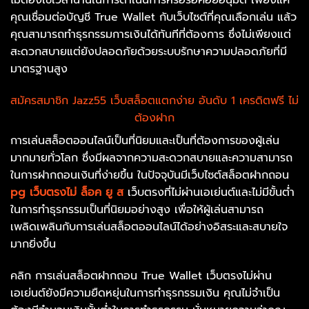
ไม่ต้องใช้เวลานานในการดำเนินการหรือรอคอยอนุมัติ เพียงแค่
คุณเชื่อมต่อบัญชี True Wallet กับเว็บไซต์ที่คุณเลือกเล่น แล้ว
คุณสามารถทำธุรกรรมการเงินได้ทันทีที่ต้องการ ซึ่งไม่เพียงแต่
สะดวกสบายแต่ยังปลอดภัยด้วยระบบรักษาความปลอดภัยที่มี
มาตรฐานสูง
สมัครสมาชิก Jazz55 เว็บสล็อตแตกง่าย อันดับ 1 เครดิตฟรี ไม่
ต้องฝาก
การเล่นสล็อตออนไลน์เป็นที่นิยมและเป็นที่ต้องการของผู้เล่น
มากมายทั่วโลก ซึ่งมีผลจากความสะดวกสบายและความสามารถ
ในการฝากถอนเงินที่ง่ายขึ้น ในปัจจุบันมีเว็บไซต์สล็อตฝากถอน
pg
เว็บตรงไม่ ล็อค ยู ส
เว็บตรงที่ไม่ผ่านเอเย่นต์และไม่มีขั้นต่ำ
ในการทำธุรกรรมเป็นที่นิยมอย่างสูง เพื่อให้ผู้เล่นสามารถ
เพลิดเพลินกับการเล่นสล็อตออนไลน์ได้อย่างอิสระและสบายใจ
มากยิ่งขึ้น
คลิก การเล่นสล็อตฝากถอน True Wallet เว็บตรงไม่ผ่าน
เอเย่นต์ยังมีความยืดหยุ่นในการทำธุรกรรมเงิน คุณไม่จำเป็น