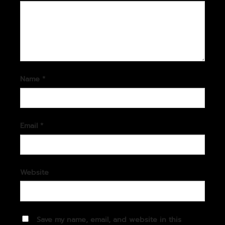
Name
*
Email
*
Website
Save my name, email, and website in this