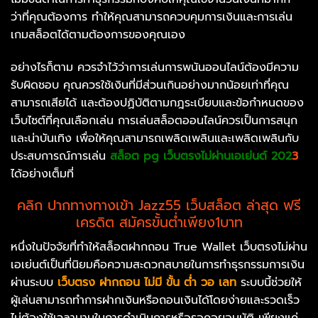
ว่าที่คุณต้องการ ทำให้คุณสามารถควบคุมการเงินและการเล่น
เกมสล็อตได้ตามต้องการของคุณเอง
อย่างไรก็ตาม ควรจำไว้ว่าการเล่นการพนันออนไลน์ต้องมีความ
รับผิดชอบ คุณควรใช้เงินที่มีส่วนเกินอย่างมากน้อยเท่าที่คุณ
สามารถเสียได้ และต้องปฏิบัติตามกฎระเบียบและข้อกำหนดของ
เว็บไซต์ที่คุณเลือกเล่น การเล่นสล็อตออนไลน์ควรเป็นการสนุก
และน่าบันเทิง เพื่อให้คุณสามารถเพลิดเพลินและเพลิดเพลินกับ
ประสบการณ์การเล่น
สล็อต
pg
เว็บตรงไม่ผ่านเอเย่นต์
202
3
ได้อย่างเต็มที่
คลิก ปากทางทางเข้า Jazz55 เว็บสล็อต ล่าสุด ฟรี
เครดิต สมัครขั้นต่ำเพียง1บาท
หนึ่งในปัจจัยที่ทำให้สล็อตฝากถอน True Wallet เว็บตรงไม่ผ่าน
เอเย่นต์เป็นที่นิยมคือความสะดวกสบายในการทำธุรกรรมการเงิน
ผ่านระบบ
เว็บตรง ฝากถอน ไม่มี ขั้น ต่ํา วอ เลท
ระบบนี้ช่วยให้
ผู้เล่นสามารถทำการฝากเงินหรือถอนเงินได้โดยง่ายและรวดเร็ว