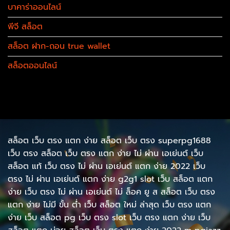
บาคาร่าออนไลน์
พีจี สล็อต
สล็อต ฝาก-ถอน true wallet
สล็อตออนไลน์
สล็อต เว็บ ตรง แตก ง่าย สล็อต เว็บ ตรง superpg1688
เว็บ ตรง สล็อต เว็บ ตรง แตก ง่าย ไม่ ผ่าน เอเย่นต์ เว็บ
สล็อต แท้ เว็บ ตรง ไม่ ผ่าน เอเย่นต์ แตก ง่าย 2022 เว็บ
ตรง ไม่ ผ่าน เอเย่นต์ แตก ง่าย g2g1 slot เว็บ สล็อต แตก
ง่าย เว็บ ตรง ไม่ ผ่าน เอเย่นต์ ไม่ ล็อค ยู ส สล็อต เว็บ ตรง
แตก ง่าย ไม่มี ขั้น ต่ำ เว็บ สล็อต ใหม่ ล่าสุด เว็บ ตรง แตก
ง่าย เว็บ สล็อต pg เว็บ ตรง slot เว็บ ตรง แตก ง่าย เว็บ