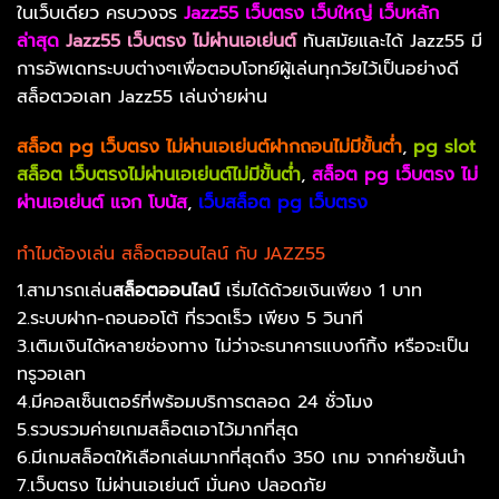
ในเว็บเดียว ครบวงจร
Jazz55 เว็บตรง เว็บใหญ่ เว็บหลัก
ล่าสุด
Jazz55 เว็บตรง ไม่ผ่านเอเย่นต์
ทันสมัยและได้ Jazz55 มี
การอัพเดทระบบต่างๆเพื่อตอบโจทย์ผู้เล่นทุกวัยไว้เป็นอย่างดี
สล็อตวอเลท Jazz55 เล่นง่ายผ่าน
สล็อต pg เว็บตรง ไม่ผ่านเอเย่นต์ฝากถอนไม่มีขั้นต่ำ
,
pg slot
สล็อต เว็บตรงไม่ผ่านเอเย่นต์ไม่มีขั้นต่ำ
,
สล็อต pg เว็บตรง ไม่
ผ่านเอเย่นต์ แจก โบนัส
,
เว็บสล็อต pg เว็บตรง
ทำไมต้องเล่น สล็อตออนไลน์ กับ JAZZ55
1.สามารถเล่น
สล็อตออนไลน์
เริ่มได้ด้วยเงินเพียง 1 บาท
2.ระบบฝาก-ถอนออโต้ ที่รวดเร็ว เพียง 5 วินาที
3.เติมเงินได้หลายช่องทาง ไม่ว่าจะธนาคารแบงก์กิ้ง หรือจะเป็น
ทรูวอเลท
4.มีคอลเซ็นเตอร์ที่พร้อมบริการตลอด 24 ชั่วโมง
5.รวบรวมค่ายเกมสล็อตเอาไว้มากที่สุด
6.มีเกมสล็อตให้เลือกเล่นมากที่สุดถึง 350 เกม จากค่ายชั้นนำ
7.เว็บตรง ไม่ผ่านเอเย่นต์ มั่นคง ปลอดภัย