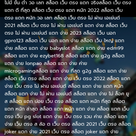
ไม่มี ขั้น ต่ํา วอ เลท สล็อต เว็บ ตรง แตก จริงสล็อต เว็บ ตรง
แตก ดี ที่สุด สล็อต เว็บ ตรง แตก หนัก 2022 สล็อต เว็บ
ตรง แตก หนัก วอ เลท สล็อต เว็บ ตรง ไม่ ผ่าน เอเย่นต์
2021 สล็อต เว็บ ตรง ไม่ ผ่าน เอเย่นต์ แตก ง่าย สล็อต เว็บ
ตรง ไม่ ผ่าน เอเย่นต์ แตก ง่าย 2023 สล็อต เว็บ นอก
gpro123 สล็อต เว็บ นอก แตก ง่าย สล็อต เว็บ ใหญ่ แตก
ง่าย สล็อต แตก ง่าย babyslot สล็อต แตก ง่าย edm99
สล็อต แตก ง่าย ezybet168 สล็อต แตก ง่าย g2g สล็อต
แตก ง่าย lonpao สล็อต แตก ง่าย ค่าย
microgamingสล็อต แตก ง่าย ที่สุด g2g สล็อต แตก ง่าย
สล็อต เว็บ ตรง สล็อต แตก ง่าย เว็บ ตรง 2022 สล็อต แตก
ง่าย เว็บ ตรง ไม่ ผ่าน เอเย่นต์ สล็อต แตก ง่าย แตก หนัก
สล็อต แตก ง่าย ไม่ ผ่าน เอเย่นต์ สล็อต แตก ง่าย ไม่ ล็อค ยู
ส สล็อต แตก บ่อย เว็บ ตรง สล็อต แตก หนัก ที่สุด สล็อต
แตก หนัก ล่าสุด สล็อต แตก หนัก แตก ง่าย สล็อต แตก เว็บ
ตรง เว็บ pg slot แตก ง่าย เว็บ ตรง รวม ค่าย สล็อต แตก
ง่าย เว็บ ตรง ส ล้อ ต เว็บ ตรง สล็อต 2021 เว็บ ตรง สล็อต
joker แตก ง่าย 2021 เว็บ ตรง สล็อต joker แตก ง่าย