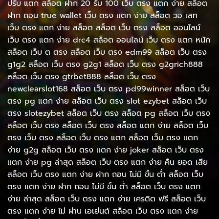
ปรับ แตก สล็อต ฝาก 20 รับ 100 เว็บ ตรง แตก ง่าย สล็อต
ฝาก ถอน true wallet เว็บ ตรง แตก ง่าย สล็อต วอ เลท
เว็บ ตรง แตก ง่าย สล็อต สล็อต เว็บ ตรง สล็อต ออนไลน์
เว็บ ตรง แตก ง่าย drc4 สล็อต ออนไลน์ เว็บ ตรง แตก หนัก
สล็อต เว็บ ต ตรง สล็อต เว็บ ตรง edm99 สล็อต เว็บ ตรง
g1g2 สล็อต เว็บ ตรง g2g1 สล็อต เว็บ ตรง g2grich888
สล็อต เว็บ ตรง gtrbet888 สล็อต เว็บ ตรง
newclearslot168 สล็อต เว็บ ตรง pd99winner สล็อต เว็บ
ตรง pg แตก ง่าย สล็อต เว็บ ตรง slot ezybet สล็อต เว็บ
ตรง slotezybet สล็อต เว็บ ตรง สล็อต pg สล็อต เว็บ ตรง
สล็อต เว็บ ตรง สล็อต เว็บ ตรง สล็อต แตก ง่าย สล็อต เว็บ
ตรง เว็บ ตรง สล็อต เว็บ ตรง แตก สล็อต เว็บ ตรง แตก
ง่าย g2g สล็อต เว็บ ตรง แตก ง่าย joker สล็อต เว็บ ตรง
แตก ง่าย pg ล่าสุด สล็อต เว็บ ตรง แตก ง่าย คืน ยอด เสีย
สล็อต เว็บ ตรง แตก ง่าย ฝาก ถอน ไม่มี ขั้น ต่ำ สล็อต เว็บ
ตรง แตก ง่าย ฝาก ถอน ไม่มี ขั้น ต่ํา สล็อต เว็บ ตรง แตก
ง่าย ล่าสุด สล็อต เว็บ ตรง แตก ง่าย เครดิต ฟรี สล็อต เว็บ
ตรง แตก ง่าย ไม่ ผ่าน เอเย่นต์ สล็อต เว็บ ตรง แตก ง่าย