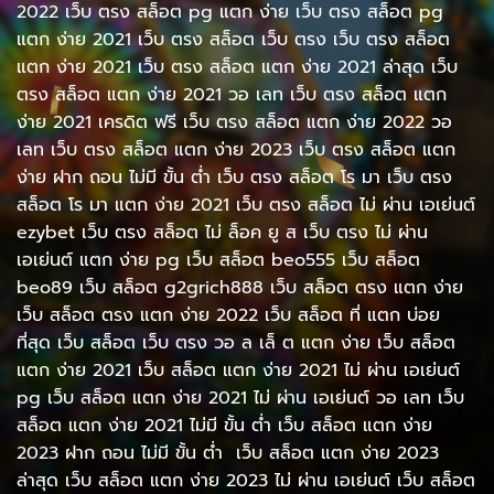
2022 เว็บ ตรง สล็อต pg แตก ง่าย เว็บ ตรง สล็อต pg
แตก ง่าย 2021 เว็บ ตรง สล็อต เว็บ ตรง เว็บ ตรง สล็อต
แตก ง่าย 2021 เว็บ ตรง สล็อต แตก ง่าย 2021 ล่าสุด เว็บ
ตรง สล็อต แตก ง่าย 2021 วอ เลท เว็บ ตรง สล็อต แตก
ง่าย 2021 เครดิต ฟรี เว็บ ตรง สล็อต แตก ง่าย 2022 วอ
เลท เว็บ ตรง สล็อต แตก ง่าย 2023 เว็บ ตรง สล็อต แตก
ง่าย ฝาก ถอน ไม่มี ขั้น ต่ํา เว็บ ตรง สล็อต โร มา เว็บ ตรง
สล็อต โร มา แตก ง่าย 2021 เว็บ ตรง สล็อต ไม่ ผ่าน เอเย่นต์
ezybet เว็บ ตรง สล็อต ไม่ ล็อค ยู ส เว็บ ตรง ไม่ ผ่าน
เอเย่นต์ แตก ง่าย pg เว็บ สล็อต beo555 เว็บ สล็อต
beo89 เว็บ สล็อต g2grich888 เว็บ สล็อต ตรง แตก ง่าย
เว็บ สล็อต ตรง แตก ง่าย 2022 เว็บ สล็อต ที่ แตก บ่อย
ที่สุด เว็บ สล็อต เว็บ ตรง วอ ล เล็ ต แตก ง่าย เว็บ สล็อต
แตก ง่าย 2021 เว็บ สล็อต แตก ง่าย 2021 ไม่ ผ่าน เอเย่นต์
pg เว็บ สล็อต แตก ง่าย 2021 ไม่ ผ่าน เอเย่นต์ วอ เลท เว็บ
สล็อต แตก ง่าย 2021 ไม่มี ขั้น ต่ำ เว็บ สล็อต แตก ง่าย
2023 ฝาก ถอน ไม่มี ขั้น ต่ำ เว็บ สล็อต แตก ง่าย 2023
ล่าสุด เว็บ สล็อต แตก ง่าย 2023 ไม่ ผ่าน เอเย่นต์ เว็บ สล็อต