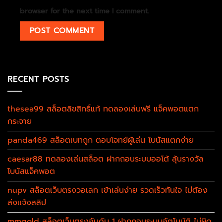
browser for the next time I comment.
RECENT POSTS
thesea99 สล็อตลิขสิทธิ์แท้ ทดลองเล่นฟรี แจ็คพอตแตก
กระจาย
panda469 สล็อตเบทถูก ตอบโจทย์ผู้เล่น โบนัสแตกง่าย
caesar88 ทดลองเล่นสล็อต ฝากถอนระบบออโต้ ลุ้นรางวัล
โบนัสแจ็คพอต
nupv สล็อตเว็บตรงวอเลท เข้าเล่นง่าย รวดเร็วทันใจ ไม่ต้อง
ส่งแจ้งสลิป
mmgold สล็อตเว็บตรงอันดับ 1 ฝากถอนระบบอัตโนมัติ ไม่ผิด