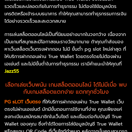
รวดเร็วและปลอดภัยในการทำธุรกรรม ไม่ต้องใช้ข้อมูลบัตร
เครดิตหรือเข้าระบบธนาคาร ทำให้คุณสามารถทำธุรกรรมการเงิน
ได้อย่างรวดเร็วและสะดวกสบาย
การเล่นสล็อตออนไลน์เป็นที่นิยมอย่างมากในวงกว้าง เนื่องจาก
เป็นเกมที่สนุกและมีโอกาสชนะรางวัลมากมาย ถ้าคุณกำลังมอง
หาเว็บสล็อตเว็บตรงฝากถอน ไม่มี ขั้นต่ำ pg slot ใหม่ล่าสุด ที่
ให้บริการฝากถอนผ่าน True Wallet โดยตรงโดยไม่ต้องผ่าน
เอเย่นต์ และไม่มีขั้นต่ำในการทำธุรกรรม เรามีคำแนะนำให้คุณที่
Jazz55
เลือกเล่ยเว็บพนัน เกมสล็อตออนไลน์ ได้ไม่มีเบื่อ พบ
กับเกมสล็อตแตกง่าย แตกทุกชั่วโมง
PG sLOT
เว็บตรง
ที่ให้บริการฝากถอนผ่าน True Wallet เว็บ
ตรงไม่ผ่านเอเย่นต์ มักมีขั้นตอนการใช้งานที่ง่าย คุณเพียงแค่
ลงทะเบียนสมัครสมาชิกในเว็บไซต์ และเชื่อมต่อกับบัญชี True
Wallet ของคุณ ซึ่งทำได้โดยการใส่ข้อมูลบัญชี True Wallet
หรือสแกน QR Code ที่เว็บไซต์กำหนด หลังจากนั้นคุณสามารถ