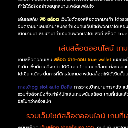
กำไรได้จริงอย่างสนุกสนานเพลิดเพลินใจ
เล่นเลยกับ
พีจี สล็อต
เว็บไซต์ตรงสล็อตจากมาเก๊า ได้จริงทำ
อันตรายมาเลยเข้ามาสมัครทำเงินกับเว็บไซต์พวกเราได้เลยมา
เบิกบานมาเลยเข้ามาทำเงินกับพวกเราได้แล้วที่ สล็อต true 
เล่นสล็อตออนไลน์ เกมท
เกมสล็อตออนไลน์
สล็อต ฝาก-ถอน
true wallet
ในขณะนี้
ทีเดียวซึ่งมีมากยิ่งกว่า 100 เกม โดยเกมสล็อตแต่ละเกมจะ
ได้เงิน แม้กระนั้นการที่นักเล่นเกมจะพนันสล็อตให้ได้เงินนั้
ทางเข้า
pg slot auto
มือถือ
การวางเป้าหมายการคลัง แล้วก
รวมทั้งสิ่งหนึ่งที่จะทำให้นักเล่นเกมพนันสล็อต เกมที่เล่นแล้ว
ชัยไปกว่าครึ่งแน่ๆ
รวมเว็บไซต์สล็อตออนไลน์ เกมที่เล
พนันสล็อต
เว็บสล็อต ฝากครั้งแรก 100
เกมที่เล่นแล้วได้