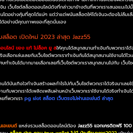
้เงิน เว็บไซต์สล็อตออนไลน์ดังที่กล่าวมาข้างต้นที่พวกเราเสนอแนะไปนั
อย่างคุ้มที่สุดได้แน่ๆ แต่ว่าแต่พนันสล็อตให้ได้เงินจะต้องไม่ลืมเลื
้อย่างมีคุณภาพเยอะที่สุดนั่นเอง
็บสล็อต เปิดใหม่ 2023 ล่าสุด Jazz55
ออนไลน์ ของ แท้ ไม่ล็อค ยู ส
ให้คุณได้สนุกสนานทำเงินกับพวกเราได้จร
ริงเลือกเล่นเลยกับเว็บไซต์พวกเราทำเงินกันได้สนุกสนานใช้งานได้ไวเล
พิเศษทำเงินได้มากมายเลือกเลยที่เว็บไซต์พวกเราสนุกสนานไปกับ เว็บไ
่านได้บันเทิงใจทำเงินสร้างผลกำไรไปกับเว็บไซต์พวกเราได้จริงมาเลยใ
นกับพวกเราได้เพลิดเพลินผ่านหน้าเว็บพวกเราใช้งานได้จริงทำเงินได
ลยที่พวกเรา
pg slot
สล็อต เว็บตรงไม่ผ่านเอเย่นต์ ล่าสุด
นเอเยนต์
แหล่งรวมสล็อตออนไลน์ต้อง
Jazz55 แจกเครดิตฟรี 100 