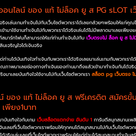
ันออนไลน์ ของ แท้ ไม่ล็อค ยู ส PG sLOT เ
้จริงเล่นเกมทำเงินไปกับเว็บไซต์พวกเราได้เลยกล้วยๆพร้อมให้แก่คุณไ
้ามาใช้งานทำเงินไปกับพวกเราได้จริงเล่นได้ไม่มีพลาดมาเลยเพียงแต่
ท์สมาร์ทโฟนก็สามารถให้แก่ท่านทำเงินไปกับ
เว็บตรงไม่ ล็อค ยู ส ไม่มี
ินเจริญใจได้เงินจริง
้แด่ท่านได้บันเทิงใจทำเงินกับพวกเราได้จริงเลยมาเล่นเกมกับพวกเราได
มีคุณภาพมาเลยช่องทางทำเงินของท่านมาถึงแล้วเข้ามาทำเงินกันได้จริ
นจริงมาเลยบันเทิงใจใช้งานไปกับเว็บไซต์พวกเรา
สล็อต
pg
เว็บตรง ไม
์ ของ แท้ ไม่ล็อค ยู ส ฟรีเครดิต สมัครขั้น
เพียง1บาท
ามาบันเทิงใจกับเกม
เว็บสล็อตแตกง่าย อันดับ 1
การันตีสนุกสนานเพล
เงินเลยที่เว็บไซต์พวกเราพร้อมให้ทุกคนได้สนุกสนานไปกับเว็บไซต์พวก
ได้จริงเล่นเลยที่เว็บไซต์พวกเราพร้อมให้แด่ท่านได้สนุกสนานทำเงินส