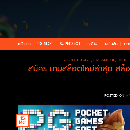
Skip
to
content
หน้าแรก
PG SLOT
SUPERSLOT
คาสิโน
โปรโมชั่น
บท
JAZZ55
,
PG SLOT
,
คาสิโนออนไลน์
,
บาคาร่า
สมัคร เกมสล็อตใหม่ล่าสุด สล็
POSTED ON
MA
15
Mar