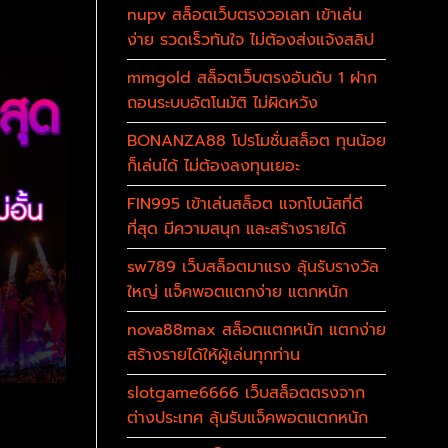
nupv สล็อตเว็บตรงวอเลท เข้าเล่น
ง่าย รวดเร็วทันใจ ไม่ต้องส่งแจ้งสลิป
mmgold สล็อตเว็บตรงอันดับ 1 ฝาก
ถอนระบบอัตโนมัติ ไม่ผิดหวัง
BONANZA88 โปรโมชั่นสล็อต ทุนน้อย
ก็เล่นได้ ไม่ต้องลงทุนเยอะ
FIN995 เข้าเล่นสล็อต แจกโบนัสที่ดี
ที่สุด มีความสนุก และสร้างรายได้
sw789 เว็บสล็อตมาแรง ลุ้นรับรางวัล
ใหญ่ แจ็คพอตแตกง่าย แตกหนัก
nova88max สล็อตแตกหนัก แตกง่าย
สร้างรายได้ให้ผู้เล่นทุกท่าน
slotgame6666 เว็บสล็อตตรงจาก
ต่างประเทศ ลุ้นรับแจ็คพอตแตกหนัก