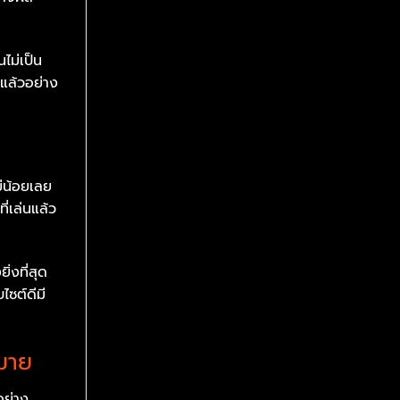
ไม่เป็น
้แล้วอย่าง
ม่น้อยเลย
่เล่นแล้ว
่งที่สุด
ไซต์ดีมี
กมาย
อย่าง