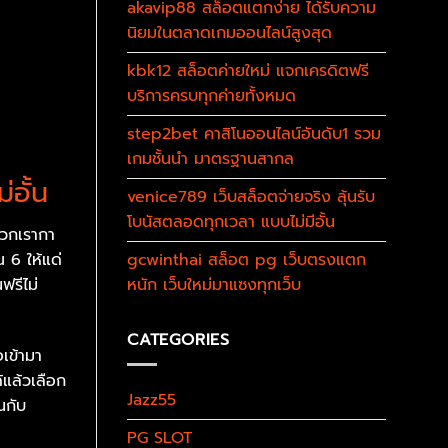
akavip88 สล็อตแตกง่าย ได้รับความ
นิยมในตลาดเกมออนไลน์สูงสุด
kbk12 สล็อตค่ายใหม่ แจกเครดิตฟรี
บริการครบทุกค่ายทั้งหมด
step2bet คาสิโนออนไลน์อันดับ1 รวม
เกมชั้นนำ มาตรฐานสากล
อั้น
venice789 เว็บสล็อตจ่ายจริง ลุ้นรับ
โบนัสตลอดทุกเวลา แบบไม่มีอั้น
พวกเรากา
gcwinthai สล็อต pg เว็บตรงแตก
ณ 6 ให้แด่
หนัก เว็บใหม่มาแซงทุกเว็บ
ฟรีไม่
CATEGORIES
อเข้ามา
้แล้วเลือก
Jazz55
นกับ
PG SLOT