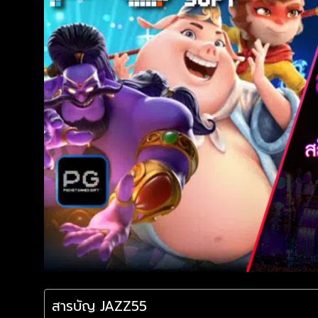
สารบัญ JAZZ55