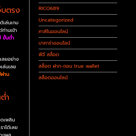
ว็บตรง
RICO689
Uncategorized
ด้เล่นเกม
ท่านเข้า
คาสิโนออนไลน์
 ขั้นต่ำ
บาคาร่าออนไลน์
พีจี สล็อต
้เลยอย่าง
สล็อต ฝาก-ถอน true wallet
งเล่นเลย
่ผ่าน
สล็อตออนไลน์
ต่ำ
ิดเพลิน
เราได้เลย
ร้างผล