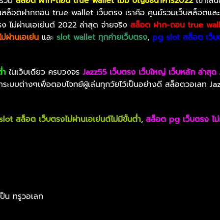
งรวม
สล็อต ฝาก-ถอน true wallet ไม่มี บัญชีธนาคาร2022
เข้าเล่
ล่นสล็อตฝากถอน true wallet เว็บตรง เราคือ ศูนย์รวมเว็บสล็อตแล
 ไม่ผ่านเอเย่นต์ 2022 ล่าสุด จ่ายจริง
สล็อต ฝาก-ถอน true wal
ม่ผ่านเอเย่น
และ
slot wallet ทุกค่ายเว็บตรง
,
pg slot สล็อต เว็บ
่ำ
ในเว็บเดียว ครบวงจร
Jazz55 เว็บตรง เว็บใหญ่ เว็บหลัก ล่าสุด
ระบบต่างๆเพื่อตอบโจทย์ผู้เล่นทุกวัยไว้เป็นอย่างดี สล็อตวอเลท Ja
lot สล็อต เว็บตรงไม่ผ่านเอเย่นต์ไม่มีขั้นต่ำ
,
สล็อต pg เว็บตรง ไม่
เป็น ทรูวอเลท