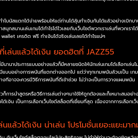
โบนัสแตกได้ง่ายพร้อมให้แด่ท่านได้ลุ้นทำเงินกันได้แล้วอย่างเบิกบาน
สนุกสนานเล่นเกมได้กำไรได้ไวเลยกับเว็บไซต์พวกเราเล่นที่พวกเราได
wallet เครดิต ฟรี ทำเงินได้จริงเล่นเลยได้กำไรแน่ๆ
ี่เล่นแล้วได้เงิน ยอดฮิตที่ JAZZ55
มีนานาประการแบบอย่างแล้วก็มีหลายชนิดให้นักเล่นเกมได้เลือกเล่นไ
มีแบบอย่างการพนันที่แตกต่างออกไป แต่ว่าทุกเกมพนันล้วนเป็น เกมที
นบางทีอาจจะควรมีวิธีการพนันที่ดีเข้าช่วย ไม่ว่าจะเป็นการวางแผนพนัน
็การนำสูตรหรือวิธีการเล่นต่างๆมาใช้ให้ถูกต้องและก็เหมาะสมอย่างยิ
ได้เงิน เป็นการเลือกเว็บไซต์สล็อตที่เยี่ยมที่สุด เนื่องจากการเลือกเว็บ
่นแล้วได้เงิน น่าเล่น โปรโมชั่นเยอะแยะมา
เงิน กับเว็บไซต์สล็อตออนไลน์ประสิทธิภาพ ไม่ทำให้ท่านจะต้องผิดหวัง