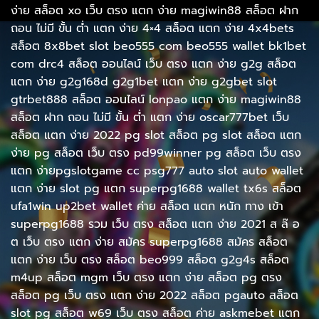
ง่าย สล็อต xo เว็บ ตรง แตก ง่าย magiwin88 สล็อต ฝาก
ถอน ไม่มี ขั้น ต่ำ แตก ง่าย 4×4 สล็อต แตก ง่าย 4x4bets
สล็อต 8x8bet slot beo555 com beo555 wallet bk1bet
com drc4 สล็อต ออนไลน์ เว็บ ตรง แตก ง่าย g2g สล็อต
แตก ง่าย g2g168d g2g1bet แตก ง่าย g2gbet slot
gtrbet888 สล็อต ออนไลน์ lonpao แตก ง่าย magiwin88
สล็อต ฝาก ถอน ไม่มี ขั้น ต่ำ แตก ง่าย oscar777bet เว็บ
สล็อต แตก ง่าย 2022 pg slot สล็อต pg slot สล็อต แตก
ง่าย pg สล็อต เว็บ ตรง pd99winner pg สล็อต เว็บ ตรง
แตก ง่ายpgslotgame cc psg777 auto slot auto wallet
แตก ง่าย slot pg แตก superpg1688 wallet tx6s สล็อต
ufa1win up2bet wallet ค่าย สล็อต แตก หนัก ทาง เข้า
superpg1688 รวม เว็บ ตรง สล็อต แตก ง่าย 2021 ส ล๊ อ
ต เว็บ ตรง แตก ง่าย สมัคร superpg1688 สมัคร สล็อต
แตก ง่าย เว็บ ตรง สล็อต beo999 สล็อต g2g4s สล็อต
m4up สล็อต mgm เว็บ ตรง แตก ง่าย สล็อต pg ตรง
สล็อต pg เว็บ ตรง แตก ง่าย 2022 สล็อต pgauto สล็อต
slot pg สล็อต w69 เว็บ ตรง สล็อต ค่าย askmebet แตก