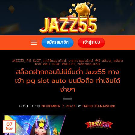
Skip
to
content
สมัครสมาชิก
เข้าสู่ระบบ
JAZZ55
,
PG SLOT
,
คาสิโนออนไลน์
,
บาคาร่าออนไลน์
,
พีจี สล็อต
,
สล็อต
ฝาก-ถอน TRUE WALLET
,
สล็อตออนไลน์
สล็อตฝากถอนไม่มีขั้นต่ํา Jazz55 ทาง
เข้า pg slot auto บนมือถือ ทำเงินได้
ง่ายๆ
POSTED ON
NOVEMBER 7, 2023
BY
HACKCHANAWORK
07
Nov