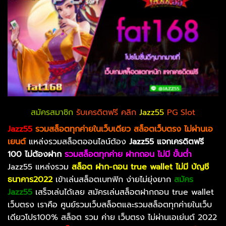
สมัครสมาชิก
รับเครดิตฟรี คลิก
Jazz55
PG Slot
Jazz55
รวมสล็อตทุกค่ายในเว็บเดียว สล็อตเว็บตรง ไม่ผ่านเอ
เยนต์
แหล่งรวมสล็อตออนไลน์ต้อง
Jazz55 แจกเครดิตฟรี
100 ไม่ต้องฝาก
รวมสล็อตทุกค่าย ฝากถอน ไม่มี ขั้นต่ำ
Jazz55 แหล่งรวม
สล็อต ฝาก-ถอน true wallet ไม่มี บัญชี
ธนาคาร2022
เข้าเล่นสล็อตเบทฟิก ง่ายไม่ยุ่งยาก
สมัคร
Jazz55
เสร็จเล่นได้เลย สมัครเล่นสล็อตฝากถอน true wallet
เว็บตรง เราคือ ศูนย์รวมเว็บสล็อตและรวมสล็อตทุกค่ายในเว็บ
เดียวโปร100% สล็อต รวม ค่าย เว็บตรง ไม่ผ่านเอเย่นต์ 2022