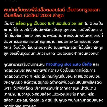
พบกับเว็บตรงพีจีสล็อตออนไลน์ เว็บตรงทรูวอเลท
เว็บสล็อต เปิดใหม่ 2023 ล่าสุด
เว็บพีจี
สล็อต
pg
เว็บตรง ไม่ผ่านเอเย่นต์ วอ เลท
ไม่เพียงเป็น
สถานที่ที่คุณจะได้รับโบนัสฟรีเครดิตทุกยูสเซอร์ แต่ยังเป็นสถาน
ที่ที่เสี่ยงโชคและความสนุกมาพร้อมกัน สำหรับนักพนันหลายคนที่
ต้องการประสบการณ์ที่สนุกสนานและมีโอกาสในการชนะรางวัล
ใหญ่ เว็บนี้เป็นที่แนะนำอย่างยิ่ง โบนัสฟรีเครดิตที่เว็บนี้แจกให้ทุก
ยูสเซอร์เป็นจุดเด่นที่ไม่ควรพลาด โดยไม่ต้องฝากเงินล่วงหน้า
คุณสามารถเริ่มต้นการเล่น
ทางเข้า
pg slot auto
มือถือ
และ
ทดลองเกมโดยใช้เครดิตฟรี ที่ได้รับ ซึ่งเป็นโอกาสที่ดีในการ
ทดลองเกมต่าง ๆ หรือเล่นเกมที่คุณชื่นชอบ โดยไม่ต้องใช้เงิน
ของคุณเอง แต่ความสนุกไม่ได้จำกัดเพียงแค่ในโบนัสฟรีเครดิต
เพราะเว็บพีจีสล็อต มีรายการเกมที่หลากหลายและน่าตื่นเต้น
มากมาย ไม่ว่าคุณจะชอบสล็อตแนวผจญภัยที่ระทึกใจ, หรือ
สล็อตแนวผลไม้ที่สดใสและสีสัน ที่นี่คุณจะพบกับเกมที่ตอบสนอง
ทุกสไตล์และความคิด