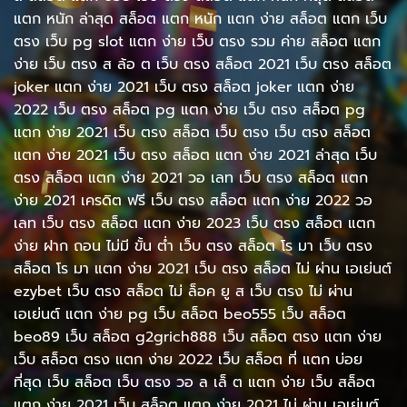
แตก หนัก ล่าสุด สล็อต แตก หนัก แตก ง่าย สล็อต แตก เว็บ
ตรง เว็บ pg slot แตก ง่าย เว็บ ตรง รวม ค่าย สล็อต แตก
ง่าย เว็บ ตรง ส ล้อ ต เว็บ ตรง สล็อต 2021 เว็บ ตรง สล็อต
joker แตก ง่าย 2021 เว็บ ตรง สล็อต joker แตก ง่าย
2022 เว็บ ตรง สล็อต pg แตก ง่าย เว็บ ตรง สล็อต pg
แตก ง่าย 2021 เว็บ ตรง สล็อต เว็บ ตรง เว็บ ตรง สล็อต
แตก ง่าย 2021 เว็บ ตรง สล็อต แตก ง่าย 2021 ล่าสุด เว็บ
ตรง สล็อต แตก ง่าย 2021 วอ เลท เว็บ ตรง สล็อต แตก
ง่าย 2021 เครดิต ฟรี เว็บ ตรง สล็อต แตก ง่าย 2022 วอ
เลท เว็บ ตรง สล็อต แตก ง่าย 2023 เว็บ ตรง สล็อต แตก
ง่าย ฝาก ถอน ไม่มี ขั้น ต่ํา เว็บ ตรง สล็อต โร มา เว็บ ตรง
สล็อต โร มา แตก ง่าย 2021 เว็บ ตรง สล็อต ไม่ ผ่าน เอเย่นต์
ezybet เว็บ ตรง สล็อต ไม่ ล็อค ยู ส เว็บ ตรง ไม่ ผ่าน
เอเย่นต์ แตก ง่าย pg เว็บ สล็อต beo555 เว็บ สล็อต
beo89 เว็บ สล็อต g2grich888 เว็บ สล็อต ตรง แตก ง่าย
เว็บ สล็อต ตรง แตก ง่าย 2022 เว็บ สล็อต ที่ แตก บ่อย
ที่สุด เว็บ สล็อต เว็บ ตรง วอ ล เล็ ต แตก ง่าย เว็บ สล็อต
แตก ง่าย 2021 เว็บ สล็อต แตก ง่าย 2021 ไม่ ผ่าน เอเย่นต์