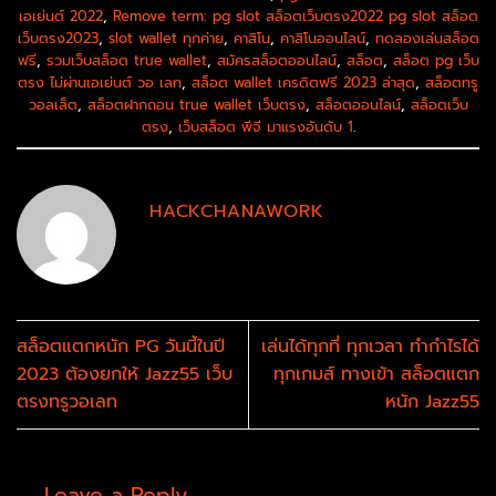
เอเย่นต์ 2022
,
Remove term: pg slot สล็อตเว็บตรง2022 pg slot สล็อต
เว็บตรง2023
,
slot wallet ทุกค่าย
,
คาสิโน
,
คาสิโนออนไลน์
,
ทดลองเล่นสล็อต
ฟรี
,
รวมเว็บสล็อต true wallet
,
สมัครสล็อตออนไลน์
,
สล็อต
,
สล็อต pg เว็บ
ตรง ไม่ผ่านเอเย่นต์ วอ เลท
,
สล็อต wallet เครดิตฟรี 2023 ล่าสุด
,
สล็อตทรู
วอลเล็ต
,
สล็อตฝากถอน true wallet เว็บตรง
,
สล็อตออนไลน์
,
สล็อตเว็บ
ตรง
,
เว็บสล็อต พีจี มาแรงอันดับ 1
.
HACKCHANAWORK
สล็อตแตกหนัก PG วันนี้ในปี
เล่นได้ทุกที่ ทุกเวลา ทำกำไรได้
2023 ต้องยกให้ Jazz55 เว็บ
ทุกเกมส์ ทางเข้า สล็อตแตก
ตรงทรูวอเลท
หนัก Jazz55
Leave a Reply