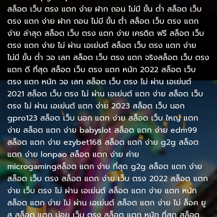
สล็อต เว็บ ตรง แตก ง่าย ฝาก ถอน ไม่มี ขั้น ต่ำ สล็อต เว็บ
ตรง แตก ง่าย ฝาก ถอน ไม่มี ขั้น ต่ํา สล็อต เว็บ ตรง แตก
ง่าย ล่าสุด สล็อต เว็บ ตรง แตก ง่าย เครดิต ฟรี สล็อต เว็บ
ตรง แตก ง่าย ไม่ ผ่าน เอเย่นต์ สล็อต เว็บ ตรง แตก ง่าย
ไม่มี ขั้น ต่ํา วอ เลท สล็อต เว็บ ตรง แตก จริงสล็อต เว็บ ตรง
แตก ดี ที่สุด สล็อต เว็บ ตรง แตก หนัก 2022 สล็อต เว็บ
ตรง แตก หนัก วอ เลท สล็อต เว็บ ตรง ไม่ ผ่าน เอเย่นต์
2021 สล็อต เว็บ ตรง ไม่ ผ่าน เอเย่นต์ แตก ง่าย สล็อต เว็บ
ตรง ไม่ ผ่าน เอเย่นต์ แตก ง่าย 2023 สล็อต เว็บ นอก
gpro123 สล็อต เว็บ นอก แตก ง่าย สล็อต เว็บ ใหญ่ แตก
ง่าย สล็อต แตก ง่าย babyslot สล็อต แตก ง่าย edm99
สล็อต แตก ง่าย ezybet168 สล็อต แตก ง่าย g2g สล็อต
แตก ง่าย lonpao สล็อต แตก ง่าย ค่าย
microgamingสล็อต แตก ง่าย ที่สุด g2g สล็อต แตก ง่าย
สล็อต เว็บ ตรง สล็อต แตก ง่าย เว็บ ตรง 2022 สล็อต แตก
ง่าย เว็บ ตรง ไม่ ผ่าน เอเย่นต์ สล็อต แตก ง่าย แตก หนัก
สล็อต แตก ง่าย ไม่ ผ่าน เอเย่นต์ สล็อต แตก ง่าย ไม่ ล็อค ยู
ส สล็อต แตก บ่อย เว็บ ตรง สล็อต แตก หนัก ที่สุด สล็อต