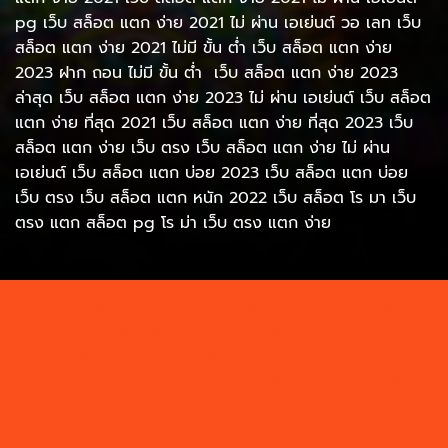
pg เว็บ สล็อต แตก ง่าย 2021 ไม่ ผ่าน เอเย่นต์ วอ เลท เว็บ
สล็อต แตก ง่าย 2021 ไม่มี ขั้น ต่ำ เว็บ สล็อต แตก ง่าย
2023 ฝาก ถอน ไม่มี ขั้น ต่ำ เว็บ สล็อต แตก ง่าย 2023
ล่าสุด เว็บ สล็อต แตก ง่าย 2023 ไม่ ผ่าน เอเย่นต์ เว็บ สล็อต
แตก ง่าย ที่สุด 2021 เว็บ สล็อต แตก ง่าย ที่สุด 2023 เว็บ
สล็อต แตก ง่าย เว็บ ตรง เว็บ สล็อต แตก ง่าย ไม่ ผ่าน
เอเย่นต์ เว็บ สล็อต แตก บ่อย 2023 เว็บ สล็อต แตก บ่อย
เว็บ ตรง เว็บ สล็อต แตก หนัก 2022 เว็บ สล็อต โร มา เว็บ
ตรง แตก สล็อต pg โร ม่า เว็บ ตรง แตก ง่าย
https://tga689z.com
https://tga689z.co
https://tga689z.xyz
https://rico689.com
https://g2g-cash.org
https://g2g-
cash.co
https://pg15k.bet
https://pg15k.me
https://pg15k.xyz
https://pg15k.co
https://pg15k.net
https://pgbet15k.com
https://pg15k.bet
https://pg15k.me
https://pg15k.xyz
https://pg15k.co
https://tga1168.com/
https://tgabet.xyz/
http://tga789.com/
https://tga1168.net/