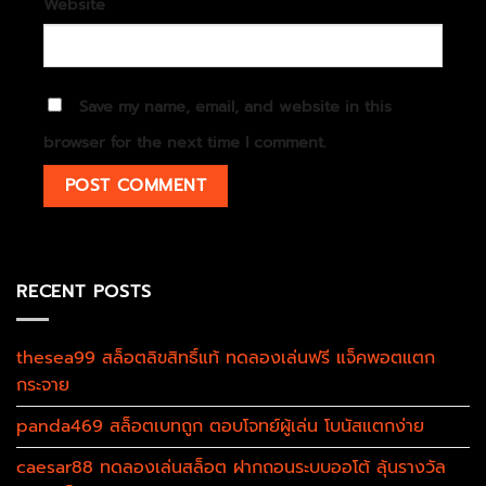
Website
Save my name, email, and website in this
browser for the next time I comment.
RECENT POSTS
thesea99 สล็อตลิขสิทธิ์แท้ ทดลองเล่นฟรี แจ็คพอตแตก
กระจาย
panda469 สล็อตเบทถูก ตอบโจทย์ผู้เล่น โบนัสแตกง่าย
caesar88 ทดลองเล่นสล็อต ฝากถอนระบบออโต้ ลุ้นรางวัล