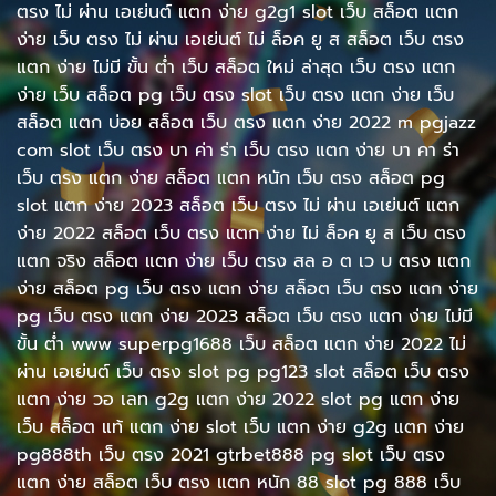
ตรง ไม่ ผ่าน เอเย่นต์ แตก ง่าย g2g1 slot เว็บ สล็อต แตก
ง่าย เว็บ ตรง ไม่ ผ่าน เอเย่นต์ ไม่ ล็อค ยู ส สล็อต เว็บ ตรง
แตก ง่าย ไม่มี ขั้น ต่ำ เว็บ สล็อต ใหม่ ล่าสุด เว็บ ตรง แตก
ง่าย เว็บ สล็อต pg เว็บ ตรง slot เว็บ ตรง แตก ง่าย เว็บ
สล็อต แตก บ่อย สล็อต เว็บ ตรง แตก ง่าย 2022 m pgjazz
com slot เว็บ ตรง บา ค่า ร่า เว็บ ตรง แตก ง่าย บา คา ร่า
เว็บ ตรง แตก ง่าย สล็อต แตก หนัก เว็บ ตรง สล็อต pg
slot แตก ง่าย 2023 สล็อต เว็บ ตรง ไม่ ผ่าน เอเย่นต์ แตก
ง่าย 2022 สล็อต เว็บ ตรง แตก ง่าย ไม่ ล็อค ยู ส เว็บ ตรง
แตก จริง สล็อต แตก ง่าย เว็บ ตรง สล อ ต เว บ ตรง แตก
ง่าย สล็อต pg เว็บ ตรง แตก ง่าย สล็อต เว็บ ตรง แตก ง่าย
pg เว็บ ตรง แตก ง่าย 2023 สล็อต เว็บ ตรง แตก ง่าย ไม่มี
ขั้น ต่ํา www superpg1688 เว็บ สล็อต แตก ง่าย 2022 ไม่
ผ่าน เอเย่นต์ เว็บ ตรง slot pg pg123 slot สล็อต เว็บ ตรง
แตก ง่าย วอ เลท g2g แตก ง่าย 2022 slot pg แตก ง่าย
เว็บ สล็อต แท้ แตก ง่าย slot เว็บ แตก ง่าย g2g แตก ง่าย
pg888th เว็บ ตรง 2021 gtrbet888 pg slot เว็บ ตรง
แตก ง่าย สล็อต เว็บ ตรง แตก หนัก 88 slot pg 888 เว็บ