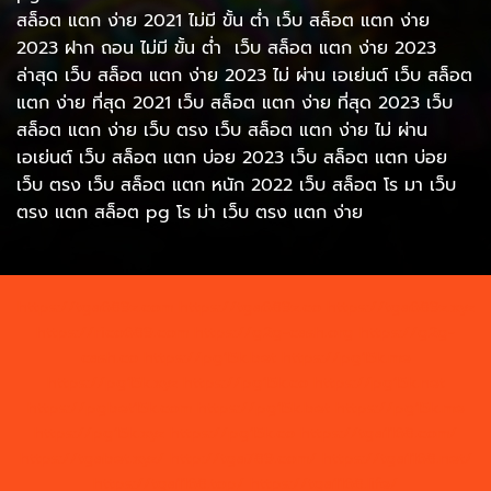
สล็อต แตก ง่าย 2021 ไม่มี ขั้น ต่ำ เว็บ สล็อต แตก ง่าย
2023 ฝาก ถอน ไม่มี ขั้น ต่ำ เว็บ สล็อต แตก ง่าย 2023
ล่าสุด เว็บ สล็อต แตก ง่าย 2023 ไม่ ผ่าน เอเย่นต์ เว็บ สล็อต
แตก ง่าย ที่สุด 2021 เว็บ สล็อต แตก ง่าย ที่สุด 2023 เว็บ
สล็อต แตก ง่าย เว็บ ตรง เว็บ สล็อต แตก ง่าย ไม่ ผ่าน
เอเย่นต์ เว็บ สล็อต แตก บ่อย 2023 เว็บ สล็อต แตก บ่อย
เว็บ ตรง เว็บ สล็อต แตก หนัก 2022 เว็บ สล็อต โร มา เว็บ
ตรง แตก สล็อต pg โร ม่า เว็บ ตรง แตก ง่าย
https://tga689z.com
https://tga689z.co
https://tga689z.xyz
https://rico689.com
https://g2g-cash.org
https://g2g-
cash.co
https://pg15k.bet
https://pg15k.me
https://pg15k.xyz
https://pg15k.co
https://pg15k.net
https://pgbet15k.com
https://pg15k.bet
https://pg15k.me
https://pg15k.xyz
https://pg15k.co
https://tga1168.com/
https://tgabet.xyz/
http://tga789.com/
https://tga1168.net/
https://tga1168.top/
https://tga1168.life/