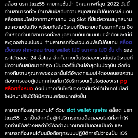
สล็อต นรก Jazz55 ค่ายเกมชั้นนำ มีคุณภาพที่สุด 2022 วันนี้
ท่านสามารถที่จะเข้ามาสัมผัสกับความสนุกสนานไปกับการเล่นเกม
สล็อตออนไลน์จากทางค่ายเกม pg Slot ที่มีแต่ความสนุกสนาน
และความบันเทิง พร้อมกับยังมีระบบที่มีความเสถียรมากที่สุด จึง
ทำให้ทุกท่านได้สามารถที่จะสนุกสนานกันได้แบบไม่มีจำกัดและไม่มี
สะดุดอย่างแน่นอน ท่านสามารถที่จะร่วมเดิมพันไปกับเกม
สล็อต
เว็บตรง ฝาก-ถอน true wallet ไม่มี ธนาคาร ไม่มี ขั้น ต่ํา
ของ
เราได้ตลอด 24 ชั่วโมง อีกทั้งทางเว็บไซต์ของเรานั้นยังมีระบบที่
มีความทันสมัยมากที่สุด เป็นเวอร์ชั่นใหม่ล่าสุดในปัจจุบัน อีกทั้ง
ทางทีมงานคุณภาพของเรานั้นได้อัพเดทระบบให้ตอบสนองความ
ต้องการของผู้เล่นทุกท่านที่มาใช้บริการบนเว็บไซต์ของเรา
pg
สล็อตทั้งหมด
ดังนั้นทางเว็บไซต์ของเรานั้นจึงได้นำเทคโนโลยี
ใหม่ๆมาปรับใช้ให้มีความเสถียรมากยิ่งขึ้น
สามารถที่จะสนุกสนานได้ ด้วย
slot wallet
ทุกค่าย
สล็อต นรก
Jazz55 เราเป็นอีกหนึ่งผู้ให้บริการเกมสล็อตออนไลน์ที่จะทำให้
ทุกท่านได้สร้างผลกำไรได้อย่างมากมายเป็นกอบเป็นกำ และ
สามารถที่จะเล่นได้บนมือถือทุกระบบปฏิบัติการไม่ว่าจะเป็น iOS