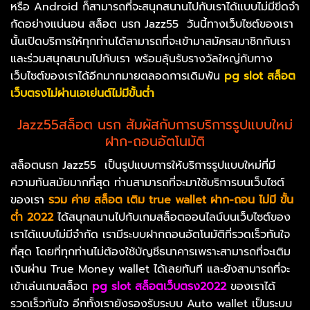
หรือ Android ก็สามารถที่จะสนุกสนานไปกับเราได้แบบไม่มีขีดจํา
กัดอย่างแน่นอน สล็อต นรก Jazz55 วันนี้ทางเว็บไซต์ของเรา
นั้นเปิดบริการให้ทุกท่านได้สามารถที่จะเข้ามาสมัครสมาชิกกับเรา
และร่วมสนุกสนานไปกับเรา พร้อมลุ้นรับรางวัลใหญ่กับทาง
เว็บไซต์ของเราได้อีกมากมายตลอดการเดิมพัน
pg slot
สล็อต
เว็บตรงไม่ผ่านเอเย่นต์ไม่มีขั้นต่ำ
Jazz55สล็อต นรก สัมผัสกับการบริการรูปแบบใหม่
ฝาก-ถอนอัตโนมัติ
สล็อตนรก Jazz55 เป็นรูปแบบการให้บริการรูปแบบใหม่ที่มี
ความทันสมัยมากที่สุด ท่านสามารถที่จะมาใช้บริการบนเว็บไซต์
ของเรา
รวม ค่าย สล็อต เติม
true wallet
ฝาก-ถอน ไม่มี ขั้น
ต่ํา
2022
ได้สนุกสนานไปกับเกมสล็อตออนไลน์บนเว็บไซต์ของ
เราได้แบบไม่มีจำกัด เรามีระบบฝากถอนอัตโนมัติที่รวดเร็วทันใจ
ที่สุด โดยที่ทุกท่านไม่ต้องใช้บัญชีธนาคารเพราะสามารถที่จะเติม
เงินผ่าน True Money wallet ได้เลยทันที และยังสามารถที่จะ
เข้าเล่นเกมสล็อต
pg slot
สล็อตเว็บตรง
2022
ของเราได้
รวดเร็วทันใจ อีกทั้งเรายังรองรับระบบ Auto wallet เป็นระบบ