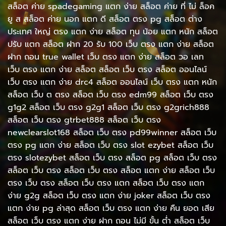
สล็อต ค่าย spadegaming แตก ง่าย สล็อต ค่าย ที่ ไม่ ล็อค
ยู ส สล็อต ค่าย นอก แตก ดี สล็อต ตรง pg สล็อต ต่าง
ประเทศ ใหญ่ ตรง แตก ง่าย สล็อต ทุน น้อย แตก หนัก สล็อต
ปรับ แตก สล็อต ฝาก 20 รับ 100 เว็บ ตรง แตก ง่าย สล็อต
ฝาก ถอน true wallet เว็บ ตรง แตก ง่าย สล็อต วอ เลท
เว็บ ตรง แตก ง่าย สล็อต สล็อต เว็บ ตรง สล็อต ออนไลน์
เว็บ ตรง แตก ง่าย drc4 สล็อต ออนไลน์ เว็บ ตรง แตก หนัก
สล็อต เว็บ ต ตรง สล็อต เว็บ ตรง edm99 สล็อต เว็บ ตรง
g1g2 สล็อต เว็บ ตรง g2g1 สล็อต เว็บ ตรง g2grich888
สล็อต เว็บ ตรง gtrbet888 สล็อต เว็บ ตรง
newclearslot168 สล็อต เว็บ ตรง pd99winner สล็อต เว็บ
ตรง pg แตก ง่าย สล็อต เว็บ ตรง slot ezybet สล็อต เว็บ
ตรง slotezybet สล็อต เว็บ ตรง สล็อต pg สล็อต เว็บ ตรง
สล็อต เว็บ ตรง สล็อต เว็บ ตรง สล็อต แตก ง่าย สล็อต เว็บ
ตรง เว็บ ตรง สล็อต เว็บ ตรง แตก สล็อต เว็บ ตรง แตก
ง่าย g2g สล็อต เว็บ ตรง แตก ง่าย joker สล็อต เว็บ ตรง
แตก ง่าย pg ล่าสุด สล็อต เว็บ ตรง แตก ง่าย คืน ยอด เสีย
สล็อต เว็บ ตรง แตก ง่าย ฝาก ถอน ไม่มี ขั้น ต่ำ สล็อต เว็บ