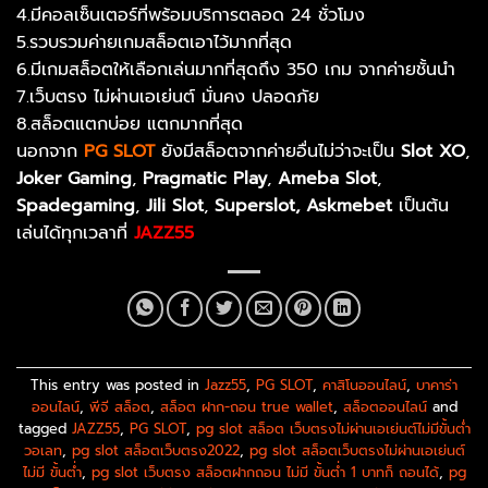
4.มีคอลเซ็นเตอร์ที่พร้อมบริการตลอด 24 ชั่วโมง
5.รวบรวมค่ายเกมสล็อตเอาไว้มากที่สุด
6.มีเกมสล็อตให้เลือกเล่นมากที่สุดถึง 350 เกม จากค่ายชั้นนำ
7.เว็บตรง ไม่ผ่านเอเย่นต์ มั่นคง ปลอดภัย
8.สล็อตแตกบ่อย แตกมากที่สุด
นอกจาก
PG SLOT
ยังมีสล็อตจากค่ายอื่นไม่ว่าจะเป็น
Slot XO
​,
Joker Gaming
,
Pragmatic Play
​,
Ameba Slot
​,
Spadegaming
​,
Jili Slot
,
Superslot, Askmebet
เป็นต้น
เล่นได้ทุกเวลาที่
JAZZ55
This entry was posted in
Jazz55
,
PG SLOT
,
คาสิโนออนไลน์
,
บาคาร่า
ออนไลน์
,
พีจี สล็อต
,
สล็อต ฝาก-ถอน true wallet
,
สล็อตออนไลน์
and
tagged
JAZZ55
,
PG SLOT
,
pg slot สล็อต เว็บตรงไม่ผ่านเอเย่นต์ไม่มีขั้นต่ํา
วอเลท
,
pg slot สล็อตเว็บตรง2022
,
pg slot สล็อตเว็บตรงไม่ผ่านเอเย่นต์
ไม่มี ขั้นต่ำ
,
pg slot เว็บตรง สล็อตฝากถอน ไม่มี ขั้นต่ำ 1 บาทก็ ถอนได้
,
pg