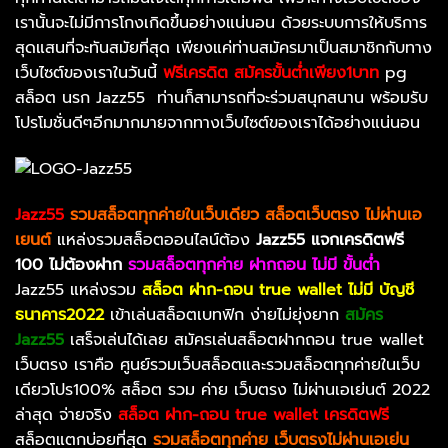
เรานั้นจะไม่มีการโกงเกิดขึ้นอย่างแน่นอน ด้วยระบบการให้บริการ
สุดแสนที่จะทันสมัยที่สุด เพียงแค่ท่านสมัครมาเป็นสมาชิกกับทาง
เว็บไซต์ของเราในวันนี้
ฟรีเครดิต สมัครขั้นต่ำเพียง
1
บาท
pg
สล็อต นรก Jazz55 ท่านก็สามารถที่จะร่วมสนุกสนาน พร้อมรับ
โปรโมชั่นดีๆอีกมากมายจากทางเว็บไซต์ของเราได้อย่างแน่นอน
Jazz55
รวมสล็อตทุกค่ายในเว็บเดียว สล็อตเว็บตรง ไม่ผ่านเอ
เยนต์
แหล่งรวมสล็อตออนไลน์ต้อง
Jazz55 แจกเครดิตฟรี
100 ไม่ต้องฝาก
รวมสล็อตทุกค่าย ฝากถอน ไม่มี ขั้นต่ำ
Jazz55 แหล่งรวม
สล็อต ฝาก-ถอน true wallet ไม่มี บัญชี
ธนาคาร2022
เข้าเล่นสล็อตเบทฟิก ง่ายไม่ยุ่งยาก
สมัคร
Jazz55
เสร็จเล่นได้เลย สมัครเล่นสล็อตฝากถอน true wallet
เว็บตรง เราคือ ศูนย์รวมเว็บสล็อตและรวมสล็อตทุกค่ายในเว็บ
เดียวโปร100% สล็อต รวม ค่าย เว็บตรง ไม่ผ่านเอเย่นต์ 2022
ล่าสุด จ่ายจริง
สล็อต ฝาก-ถอน true wallet เครดิตฟรี
สล็อตแตกบ่อยที่สุด
รวมสล็อตทุกค่าย เว็บตรงไม่ผ่านเอเย่น