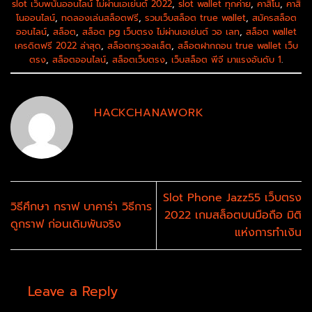
slot เว็บพนันออนไลน์ ไม่ผ่านเอเย่นต์ 2022
,
slot wallet ทุกค่าย
,
คาสิโน
,
คาสิ
โนออนไลน์
,
ทดลองเล่นสล็อตฟรี
,
รวมเว็บสล็อต true wallet
,
สมัครสล็อต
ออนไลน์
,
สล็อต
,
สล็อต pg เว็บตรง ไม่ผ่านเอเย่นต์ วอ เลท
,
สล็อต wallet
เครดิตฟรี 2022 ล่าสุด
,
สล็อตทรูวอลเล็ต
,
สล็อตฝากถอน true wallet เว็บ
ตรง
,
สล็อตออนไลน์
,
สล็อตเว็บตรง
,
เว็บสล็อต พีจี มาแรงอันดับ 1
.
HACKCHANAWORK
Slot Phone Jazz55 เว็บตรง
วิธีศึกษา กราฟ บาคาร่า วิธีการ
2022 เกมสล็อตบนมือถือ มิติ
ดูกราฟ ก่อนเดิมพันจริง
แห่งการทำเงิน
Leave a Reply