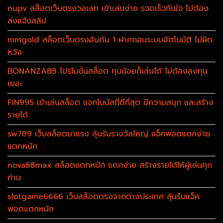
nupv สล็อตเว็บตรงวอเลท เข้าเล่นง่าย รวดเร็วทันใจ ไม่ต้อง
ส่งแจ้งสลิป
mmgold สล็อตเว็บตรงอันดับ 1 ฝากถอนระบบอัตโนมัติ ไม่ผิด
หวัง
BONANZA88 โปรโมชั่นสล็อต ทุนน้อยก็เล่นได้ ไม่ต้องลงทุน
เยอะ
FIN995 เข้าเล่นสล็อต แจกโบนัสที่ดีที่สุด มีความสนุก และสร้าง
รายได้
sw789 เว็บสล็อตมาแรง ลุ้นรับรางวัลใหญ่ แจ็คพอตแตกง่าย
แตกหนัก
nova88max สล็อตแตกหนัก แตกง่าย สร้างรายได้ให้ผู้เล่นทุก
ท่าน
slotgame6666 เว็บสล็อตตรงจากต่างประเทศ ลุ้นรับแจ็ค
พอตแตกหนัก