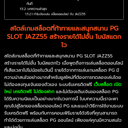
ทันที
บทความล่าสุด
ทำไมต้องเล่น สล็อตออนไลน์ กับ JAZZ55
สไตล์เกมสล็อตที่ท้าทายและสนุกสนาน PG
SLOT JAZZ
55 สร้างรายได้ไม่อั้น โบนัสแตก
ไว
สไตล์เกมสล็อตที่ท้าทายและสนุกสนาน PG SLOT JAZZ55
สร้างรายได้ไม่อั้น โบนัสแตกไว เมื่อพูดถึงการเล่นสล็อตออนไลน์
ที่เสียเวลาไปไม่น้อยในวันนี้ รายได้จากการเล่นเกมสล็อต PG มี
ความน่าสนใจอย่างมากสำหรับยูสใหม่ที่ต้องการทดลองเล่นโดย
ไม่ต้องลงทุนเงินของตัวเอง ระบบรับเครดิตฟรี
เว็บสล็อต เปิด
ใหม่ เครดิตฟรี ไม่ต้องฝาก
และไม่ต้องเติมเงินของสล็อต PG
ได้รับความนิยมเป็นอย่างมากในวงการนี้ ในบทความนี้เราจะพา
คุณไปสู่โลกของสล็อตออนไลน์ PG และแนะนำวิธีการใช้งานระบบ
รับเครดิตฟรี พร้อมกับการคอนเฟิร์มรายได้จริงที่คุณสามารถ
ทำได้ด้วยการเล่นสล็อต PG ออนไลน์ เพียงแค่คุณมีความสนใจ
และมุ่งมั่น