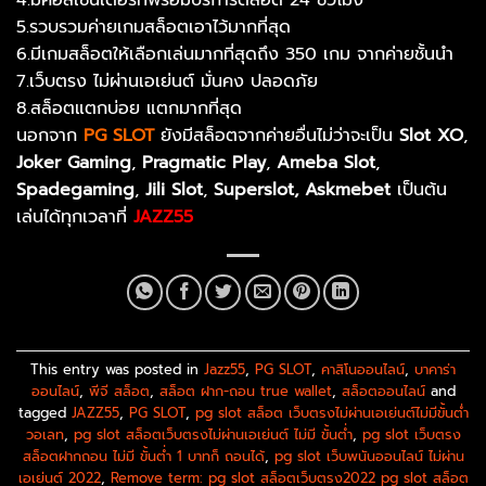
4.มีคอลเซ็นเตอร์ที่พร้อมบริการตลอด 24 ชั่วโมง
5.รวบรวมค่ายเกมสล็อตเอาไว้มากที่สุด
6.มีเกมสล็อตให้เลือกเล่นมากที่สุดถึง 350 เกม จากค่ายชั้นนำ
7.เว็บตรง ไม่ผ่านเอเย่นต์ มั่นคง ปลอดภัย
8.สล็อตแตกบ่อย แตกมากที่สุด
นอกจาก
PG SLOT
ยังมีสล็อตจากค่ายอื่นไม่ว่าจะเป็น
Slot XO
​,
Joker Gaming
,
Pragmatic Play
​,
Ameba Slot
​,
Spadegaming
​,
Jili Slot
,
Superslot, Askmebet
เป็นต้น
เล่นได้ทุกเวลาที่
JAZZ55
This entry was posted in
Jazz55
,
PG SLOT
,
คาสิโนออนไลน์
,
บาคาร่า
ออนไลน์
,
พีจี สล็อต
,
สล็อต ฝาก-ถอน true wallet
,
สล็อตออนไลน์
and
tagged
JAZZ55
,
PG SLOT
,
pg slot สล็อต เว็บตรงไม่ผ่านเอเย่นต์ไม่มีขั้นต่ํา
วอเลท
,
pg slot สล็อตเว็บตรงไม่ผ่านเอเย่นต์ ไม่มี ขั้นต่ำ
,
pg slot เว็บตรง
สล็อตฝากถอน ไม่มี ขั้นต่ำ 1 บาทก็ ถอนได้
,
pg slot เว็บพนันออนไลน์ ไม่ผ่าน
เอเย่นต์ 2022
,
Remove term: pg slot สล็อตเว็บตรง2022 pg slot สล็อต