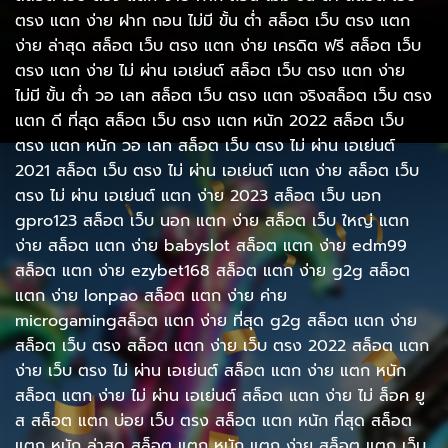
ตรง แตก ง่าย ฝาก ถอน ไม่มี ขั้น ต่ํา สล็อต เว็บ ตรง แตก
ง่าย ล่าสุด สล็อต เว็บ ตรง แตก ง่าย เครดิต ฟรี สล็อต เว็บ
ตรง แตก ง่าย ไม่ ผ่าน เอเย่นต์ สล็อต เว็บ ตรง แตก ง่าย
ไม่มี ขั้น ต่ํา วอ เลท สล็อต เว็บ ตรง แตก จริงสล็อต เว็บ ตรง
แตก ดี ที่สุด สล็อต เว็บ ตรง แตก หนัก 2022 สล็อต เว็บ
ตรง แตก หนัก วอ เลท สล็อต เว็บ ตรง ไม่ ผ่าน เอเย่นต์
2021 สล็อต เว็บ ตรง ไม่ ผ่าน เอเย่นต์ แตก ง่าย สล็อต เว็บ
ตรง ไม่ ผ่าน เอเย่นต์ แตก ง่าย 2023 สล็อต เว็บ นอก
gpro123 สล็อต เว็บ นอก แตก ง่าย สล็อต เว็บ ใหญ่ แตก
ง่าย สล็อต แตก ง่าย babyslot สล็อต แตก ง่าย edm99
สล็อต แตก ง่าย ezybet168 สล็อต แตก ง่าย g2g สล็อต
แตก ง่าย lonpao สล็อต แตก ง่าย ค่าย
microgamingสล็อต แตก ง่าย ที่สุด g2g สล็อต แตก ง่าย
สล็อต เว็บ ตรง สล็อต แตก ง่าย เว็บ ตรง 2022 สล็อต แตก
ง่าย เว็บ ตรง ไม่ ผ่าน เอเย่นต์ สล็อต แตก ง่าย แตก หนัก
สล็อต แตก ง่าย ไม่ ผ่าน เอเย่นต์ สล็อต แตก ง่าย ไม่ ล็อค ยู
ส สล็อต แตก บ่อย เว็บ ตรง สล็อต แตก หนัก ที่สุด สล็อต
แตก หนัก ล่าสุด สล็อต แตก หนัก แตก ง่าย สล็อต แตก เว็บ