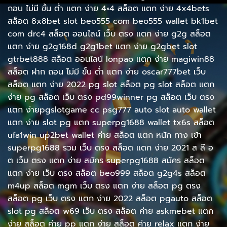
ถอน ไม่มี ขั้น ต่ำ แตก ง่าย 4×4 สล็อต แตก ง่าย 4x4bets
สล็อต 8x8bet slot beo555 com beo555 wallet bk1bet
com drc4 สล็อต ออนไลน์ เว็บ ตรง แตก ง่าย g2g สล็อต
แตก ง่าย g2g168d g2g1bet แตก ง่าย g2gbet slot
gtrbet888 สล็อต ออนไลน์ lonpao แตก ง่าย magiwin88
สล็อต ฝาก ถอน ไม่มี ขั้น ต่ำ แตก ง่าย oscar777bet เว็บ
สล็อต แตก ง่าย 2022 pg slot สล็อต pg slot สล็อต แตก
ง่าย pg สล็อต เว็บ ตรง pd99winner pg สล็อต เว็บ ตรง
แตก ง่ายpgslotgame cc psg777 auto slot auto wallet
แตก ง่าย slot pg แตก superpg1688 wallet tx6s สล็อต
ufa1win up2bet wallet ค่าย สล็อต แตก หนัก ทาง เข้า
superpg1688 รวม เว็บ ตรง สล็อต แตก ง่าย 2021 ส ล๊ อ
ต เว็บ ตรง แตก ง่าย สมัคร superpg1688 สมัคร สล็อต
แตก ง่าย เว็บ ตรง สล็อต beo999 สล็อต g2g4s สล็อต
m4up สล็อต mgm เว็บ ตรง แตก ง่าย สล็อต pg ตรง
สล็อต pg เว็บ ตรง แตก ง่าย 2022 สล็อต pgauto สล็อต
slot pg สล็อต w69 เว็บ ตรง สล็อต ค่าย askmebet แตก
ง่าย สล็อต ค่าย pp แตก ง่าย สล็อต ค่าย relax แตก ง่าย