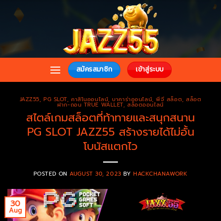
Skip
to
content
สมัครสมาชิก
เข้าสู่ระบบ
JAZZ55
,
PG SLOT
,
คาสิโนออนไลน์
,
บาคาร่าออนไลน์
,
พีจี สล็อต
,
สล็อต
ฝาก-ถอน TRUE WALLET
,
สล็อตออนไลน์
สไตล์เกมสล็อตที่ท้าทายและสนุกสนาน
PG SLOT JAZZ55 สร้างรายได้ไม่อั้น
โบนัสแตกไว
POSTED ON
AUGUST 30, 2023
BY
HACKCHANAWORK
30
Aug