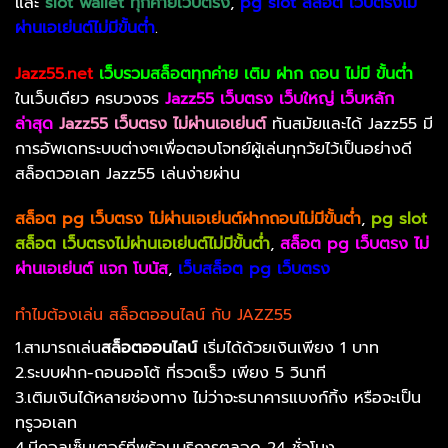
และ
slot wallet ทุกค่ายเว็บตรง
,
pg slot สล็อต เว็บตรงไม่
ผ่านเอเย่นต์ไม่มีขั้นต่ำ
.
Jazz55.net
เว็บรวมสล็อตทุกค่าย เติม ฝาก ถอน ไม่มี ขั้นต่ำ
ในเว็บเดียว ครบวงจร
Jazz55 เว็บตรง เว็บใหญ่ เว็บหลัก
ล่าสุด
Jazz55 เว็บตรง ไม่ผ่านเอเย่นต์
ทันสมัยและได้ Jazz55 มี
การอัพเดทระบบต่างๆเพื่อตอบโจทย์ผู้เล่นทุกวัยไว้เป็นอย่างดี
สล็อตวอเลท Jazz55 เล่นง่ายผ่าน
สล็อต pg เว็บตรง ไม่ผ่านเอเย่นต์ฝากถอนไม่มีขั้นต่ำ
,
pg slot
สล็อต เว็บตรงไม่ผ่านเอเย่นต์ไม่มีขั้นต่ำ
,
สล็อต pg เว็บตรง ไม่
ผ่านเอเย่นต์ แจก โบนัส
,
เว็บสล็อต pg เว็บตรง
ทำไมต้องเล่น สล็อตออนไลน์ กับ JAZZ55
1.สามารถเล่น
สล็อตออนไลน์
เริ่มได้ด้วยเงินเพียง 1 บาท
2.ระบบฝาก-ถอนออโต้ ที่รวดเร็ว เพียง 5 วินาที
3.เติมเงินได้หลายช่องทาง ไม่ว่าจะธนาคารแบงก์กิ้ง หรือจะเป็น
ทรูวอเลท