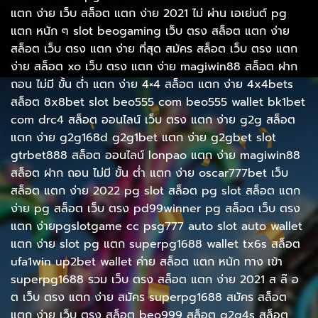
แตก ง่าย เว็บ สล็อต แตก ง่าย 2021 ไม่ ผ่าน เอเย่นต์ pg
แตก หนัก ๆ slot beogaming เว็บ ตรง สล็อต แตก ง่าย
สล็อต เว็บ ตรง แตก ง่าย ที่สุด สมัคร สล็อต เว็บ ตรง แตก
ง่าย สล็อต xo เว็บ ตรง แตก ง่าย magiwin88 สล็อต ฝาก
ถอน ไม่มี ขั้น ต่ำ แตก ง่าย 4×4 สล็อต แตก ง่าย 4x4bets
สล็อต 8x8bet slot beo555 com beo555 wallet bk1bet
com drc4 สล็อต ออนไลน์ เว็บ ตรง แตก ง่าย g2g สล็อต
แตก ง่าย g2g168d g2g1bet แตก ง่าย g2gbet slot
gtrbet888 สล็อต ออนไลน์ lonpao แตก ง่าย magiwin88
สล็อต ฝาก ถอน ไม่มี ขั้น ต่ำ แตก ง่าย oscar777bet เว็บ
สล็อต แตก ง่าย 2022 pg slot สล็อต pg slot สล็อต แตก
ง่าย pg สล็อต เว็บ ตรง pd99winner pg สล็อต เว็บ ตรง
แตก ง่ายpgslotgame cc psg777 auto slot auto wallet
แตก ง่าย slot pg แตก superpg1688 wallet tx6s สล็อต
ufa1win up2bet wallet ค่าย สล็อต แตก หนัก ทาง เข้า
superpg1688 รวม เว็บ ตรง สล็อต แตก ง่าย 2021 ส ล๊ อ
ต เว็บ ตรง แตก ง่าย สมัคร superpg1688 สมัคร สล็อต
แตก ง่าย เว็บ ตรง สล็อต beo999 สล็อต g2g4s สล็อต