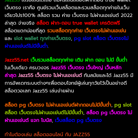
เว็บตรง เราคือ ศูนย์รวมเว็บสล็อตและรวมสล็อตทุกค่ายในเว็บ
เดียวโปร100% สล็อต รวม ค่าย เว็บตรง ไม่ผ่านเอเย่นต์ 2022
ล่าสุด จ่ายจริง
สล็อต ฝาก-ถอน true wallet เครดิตฟรี
สล็อตแตกบ่อยที่สุด
รวมสล็อตทุกค่าย เว็บตรงไม่ผ่านเอเย่น
และ
slot wallet ทุกค่ายเว็บตรง
,
pg slot สล็อต เว็บตรงไม่
ผ่านเอเย่นต์ไม่มีขั้นต่ำ
.
Jazz55.net
เว็บรวมสล็อตทุกค่าย เติม ฝาก ถอน ไม่มี ขั้นต่ำ
ในเว็บเดียว ครบวงจร
Jazz55 เว็บตรง เว็บใหญ่ เว็บหลัก
ล่าสุด
Jazz55 เว็บตรง ไม่ผ่านเอเย่นต์
ทันสมัยและได้ Jazz55 มี
การอัพเดทระบบต่างๆเพื่อตอบโจทย์ผู้เล่นทุกวัยไว้เป็นอย่างดี
สล็อตวอเลท Jazz55 เล่นง่ายผ่าน
สล็อต pg เว็บตรง ไม่ผ่านเอเย่นต์ฝากถอนไม่มีขั้นต่ำ
,
pg slot
สล็อต เว็บตรงไม่ผ่านเอเย่นต์ไม่มีขั้นต่ำ
,
สล็อต pg เว็บตรง ไม่
ผ่านเอเย่นต์ แจก โบนัส
,
เว็บสล็อต pg เว็บตรง
ทำไมต้องเล่น สล็อตออนไลน์ กับ JAZZ55