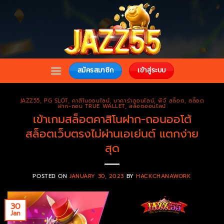
Skip
to
content
สมัครสมาชิก
เข้าสู่ระบบ
JAZZ55
,
PG SLOT
,
คาสิโนออนไลน์
,
บาคาร่าออนไลน์
,
พีจี สล็อต
,
สล็อต
ฝาก-ถอน TRUE WALLET
,
สล็อตออนไลน์
เข้าเกมสล็อตคาสิโนฝาก-ถอนออโต้
สล็อตเว็บตรงไม่ผ่านเอเย่นต์ แตกง่าย
สุด
POSTED ON
JANUARY 30, 2023
BY
HACKCHANAWORK
30
Jan