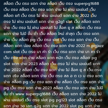
สล็อต เว็บ ตรง แตก ง่าย สล็อต เว็บ ตรง superpg1688
เว็บ ตรง สล็อต เว็บ ตรง แตก ง่าย ไม่ ผ่าน เอเย่นต์ เว็บ
สล็อต แท้ เว็บ ตรง ไม่ ผ่าน เอเย่นต์ แตก ง่าย 2022 เว็บ
ตรง ไม่ ผ่าน เอเย่นต์ แตก ง่าย g2g1 slot เว็บ สล็อต แตก
ง่าย เว็บ ตรง ไม่ ผ่าน เอเย่นต์ ไม่ ล็อค ยู ส สล็อต เว็บ ตรง
แตก ง่าย ไม่มี ขั้น ต่ำ เว็บ สล็อต ใหม่ ล่าสุด เว็บ ตรง แตก
ง่าย เว็บ สล็อต pg เว็บ ตรง slot เว็บ ตรง แตก ง่าย เว็บ
สล็อต แตก บ่อย สล็อต เว็บ ตรง แตก ง่าย 2022 m pgjazz
com slot เว็บ ตรง บา ค่า ร่า เว็บ ตรง แตก ง่าย บา คา ร่า
เว็บ ตรง แตก ง่าย สล็อต แตก หนัก เว็บ ตรง สล็อต pg
slot แตก ง่าย 2023 สล็อต เว็บ ตรง ไม่ ผ่าน เอเย่นต์ แตก
ง่าย 2022 สล็อต เว็บ ตรง แตก ง่าย ไม่ ล็อค ยู ส เว็บ ตรง
แตก จริง สล็อต แตก ง่าย เว็บ ตรง สล อ ต เว บ ตรง แตก
ง่าย สล็อต pg เว็บ ตรง แตก ง่าย สล็อต เว็บ ตรง แตก ง่าย
pg เว็บ ตรง แตก ง่าย 2023 สล็อต เว็บ ตรง แตก ง่าย ไม่มี
ขั้น ต่ํา www superpg1688 เว็บ สล็อต แตก ง่าย 2022 ไม่
ผ่าน เอเย่นต์ เว็บ ตรง slot pg pg123 slot สล็อต เว็บ ตรง
แตก ง่าย วอ เลท g2g แตก ง่าย 2022 slot pg แตก ง่าย