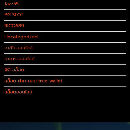
Jazz55
PG SLOT
RICO689
Uncategorized
คาสิโนออนไลน์
บาคาร่าออนไลน์
พีจี สล็อต
สล็อต ฝาก-ถอน true wallet
สล็อตออนไลน์