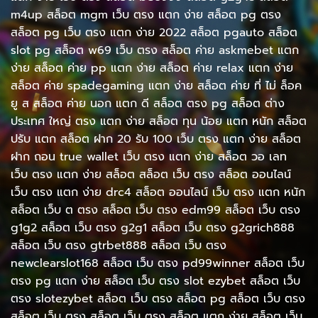
m4up สล็อต mgm เว็บ ตรง แตก ง่าย สล็อต pg ตรง
สล็อต pg เว็บ ตรง แตก ง่าย 2022 สล็อต pgauto สล็อต
slot pg สล็อต w69 เว็บ ตรง สล็อต ค่าย askmebet แตก
ง่าย สล็อต ค่าย pp แตก ง่าย สล็อต ค่าย relax แตก ง่าย
สล็อต ค่าย spadegaming แตก ง่าย สล็อต ค่าย ที่ ไม่ ล็อค
ยู ส สล็อต ค่าย นอก แตก ดี สล็อต ตรง pg สล็อต ต่าง
ประเทศ ใหญ่ ตรง แตก ง่าย สล็อต ทุน น้อย แตก หนัก สล็อต
ปรับ แตก สล็อต ฝาก 20 รับ 100 เว็บ ตรง แตก ง่าย สล็อต
ฝาก ถอน true wallet เว็บ ตรง แตก ง่าย สล็อต วอ เลท
เว็บ ตรง แตก ง่าย สล็อต สล็อต เว็บ ตรง สล็อต ออนไลน์
เว็บ ตรง แตก ง่าย drc4 สล็อต ออนไลน์ เว็บ ตรง แตก หนัก
สล็อต เว็บ ต ตรง สล็อต เว็บ ตรง edm99 สล็อต เว็บ ตรง
g1g2 สล็อต เว็บ ตรง g2g1 สล็อต เว็บ ตรง g2grich888
สล็อต เว็บ ตรง gtrbet888 สล็อต เว็บ ตรง
newclearslot168 สล็อต เว็บ ตรง pd99winner สล็อต เว็บ
ตรง pg แตก ง่าย สล็อต เว็บ ตรง slot ezybet สล็อต เว็บ
ตรง slotezybet สล็อต เว็บ ตรง สล็อต pg สล็อต เว็บ ตรง
สล็อต เว็บ ตรง สล็อต เว็บ ตรง สล็อต แตก ง่าย สล็อต เว็บ