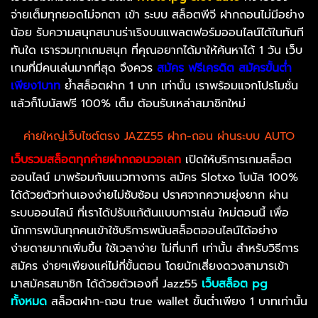
จ่ายเต็มทุกยอดไม่จกตา เข้า ระบบ สล็อตพีจี ฝากถอนไม่มีอย่าง
น้อย รับความสนุกสนานร่าเริงบนแพลตฟอร์มออนไลน์ได้ในทันที
ทันใด เรารวมทุกเกมสนุก ที่คุณอยากได้มาให้ค้นหาได้ 1 วัน เว็บ
เกมที่มีคนเล่นมากที่สุด จึงควร
สมัคร
ฟรีเครดิต สมัครขั้นต่ำ
เพียง1
บาท
ย้ำสล็อตฝาก 1 บาท เท่านั้น เราพร้อมแจกโปรโมชั่น
แล้วก็โบนัสฟรี 100% เต็ม ต้อนรับเหล่าสมาชิกใหม่
ค่ายใหญ่เว็บไซต์ตรง JAZZ55 ฝาก-ถอน ผ่านระบบ AUTO
เว็บรวมสล็อตทุกค่ายฝากถอนวอเลท
เปิดให้บริการเกมสล็อต
ออนไลน์ มาพร้อมกับแนวทางการ สมัคร Slotxo โบนัส 100%
ได้ด้วยตัวท่านเองง่ายไม่ซับซ้อน ปราศจากความยุ่งยาก ผ่าน
ระบบออนไลน์ ที่เราได้ปรับแก้ต้นแบบการเล่น ใหม่ตอนนี้ เพื่อ
นักการพนันทุกคนเข้าใช้บริการพนันสล็อตออนไลน์ได้อย่าง
ง่ายดายมากเพิ่มขึ้น ใช้เวลาง่าย ไม่กี่นาที เท่านั้น สำหรับวิธีการ
สมัคร ง่ายๆเพียงแค่ไม่กี่ขั้นตอน โดยนักเสี่ยงดวงสามารเข้า
มาสมัครสมาชิก ได้ด้วยตัวเองที่ Jazz55
เว็บสล็อต
pg
ทั้งหมด
สล็อตฝาก-ถอน true wallet ขั้นต่ำเพียง 1 บาทเท่านั้น