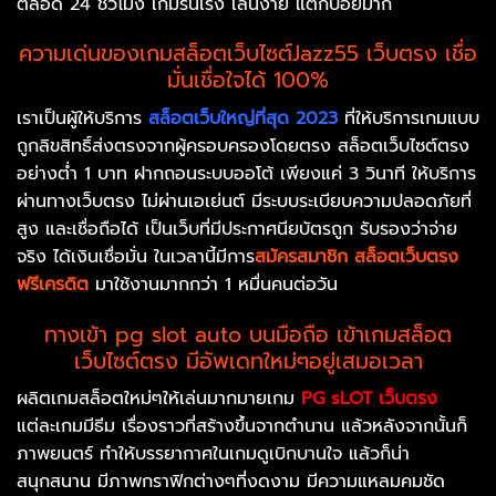
ตลอด 24 ชั่วโมง เกมรื้นเริง เล่นง่าย แตกบ่อยมาก
ความเด่นของเกมสล็อตเว็บไซต์Jazz55 เว็บตรง เชื่อ
มั่นเชื่อใจได้ 100%
เราเป็นผู้ให้บริการ
สล็อตเว็บใหญ่ที่สุด
2023
ที่ให้บริการเกมแบบ
ถูกลิขสิทธิ์ส่งตรงจากผู้ครอบครองโดยตรง สล็อตเว็บไซต์ตรง
อย่างต่ำ 1 บาท ฝากถอนระบบออโต้ เพียงแค่ 3 วินาที ให้บริการ
ผ่านทางเว็บตรง ไม่ผ่านเอเย่นต์ มีระบบระเบียบความปลอดภัยที่
สูง และเชื่อถือได้ เป็นเว็บที่มีประกาศนียบัตรถูก รับรองว่าจ่าย
จริง ได้เงินเชื่อมั่น ในเวลานี้มีการ
สมัครสมาชิก สล็อตเว็บตรง
ฟรีเครดิต
มาใช้งานมากกว่า 1 หมื่นคนต่อวัน
ทางเข้า pg slot auto บนมือถือ เข้าเกมสล็อต
เว็บไซต์ตรง มีอัพเดทใหม่ๆอยู่เสมอเวลา
ผลิตเกมสล็อตใหม่ๆให้เล่นมากมายเกม
PG sLOT
เว็บตรง
แต่ละเกมมีธีม เรื่องราวที่สร้างขึ้นจากตำนาน แล้วหลังจากนั้นก็
ภาพยนตร์ ทำให้บรรยากาศในเกมดูเบิกบานใจ แล้วก็น่า
สนุกสนาน มีภาพกราฟิกต่างๆที่งดงาม มีความแหลมคมชัด