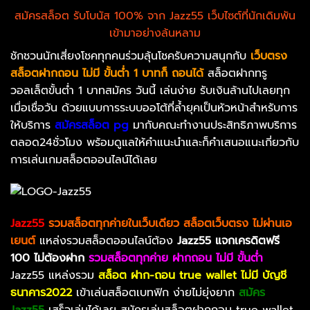
สมัครสล็อต รับโบนัส 100% จาก Jazz55 เว็บไซต์ที่นักเดิมพัน
เข้ามาอย่างล้นหลาม
ชักชวนนักเสี่ยงโชคทุกคนร่วมลุ้นโชครับความสนุกกับ
เว็บตรง
สล็อตฝากถอน ไม่มี ขั้นต่ำ
1
บาทก็ ถอนได้
สล็อตฝากทรู
วอลเล็ตขั้นต่ำ 1 บาทสมัคร วันนี้ เล่นง่าย รับเงินล้านไปเลยทุก
เมื่อเชื่อวัน ด้วยแบบการระบบออโต้ที่ล้ำยุคเป็นหัวหน้าสำหรับการ
ให้บริการ
สมัครสล็อต
pg
มากับคณะทำงานประสิทธิภาพบริการ
ตลอด24ชั่วโมง พร้อมดูแลให้คำแนะนำและก็คำเสนอแนะเกี่ยวกับ
การเล่นเกมสล็อตออนไลน์ได้เลย
Jazz55
รวมสล็อตทุกค่ายในเว็บเดียว สล็อตเว็บตรง ไม่ผ่านเอ
เยนต์
แหล่งรวมสล็อตออนไลน์ต้อง
Jazz55 แจกเครดิตฟรี
100 ไม่ต้องฝาก
รวมสล็อตทุกค่าย ฝากถอน ไม่มี ขั้นต่ำ
Jazz55 แหล่งรวม
สล็อต ฝาก-ถอน true wallet ไม่มี บัญชี
ธนาคาร2022
เข้าเล่นสล็อตเบทฟิก ง่ายไม่ยุ่งยาก
สมัคร
Jazz55
เสร็จเล่นได้เลย สมัครเล่นสล็อตฝากถอน true wallet