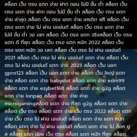
สล็อต เว็บ ตรง แตก ง่าย ฝาก ถอน ไม่มี ขั้น ต่ำ สล็อต เว็บ
ตรง แตก ง่าย ฝาก ถอน ไม่มี ขั้น ต่ํา สล็อต เว็บ ตรง แตก
ง่าย ล่าสุด สล็อต เว็บ ตรง แตก ง่าย เครดิต ฟรี สล็อต เว็บ
ตรง แตก ง่าย ไม่ ผ่าน เอเย่นต์ สล็อต เว็บ ตรง แตก ง่าย
ไม่มี ขั้น ต่ํา วอ เลท สล็อต เว็บ ตรง แตก จริงสล็อต เว็บ ตรง
แตก ดี ที่สุด สล็อต เว็บ ตรง แตก หนัก 2022 สล็อต เว็บ
ตรง แตก หนัก วอ เลท สล็อต เว็บ ตรง ไม่ ผ่าน เอเย่นต์
2021 สล็อต เว็บ ตรง ไม่ ผ่าน เอเย่นต์ แตก ง่าย สล็อต เว็บ
ตรง ไม่ ผ่าน เอเย่นต์ แตก ง่าย 2023 สล็อต เว็บ นอก
gpro123 สล็อต เว็บ นอก แตก ง่าย สล็อต เว็บ ใหญ่ แตก
ง่าย สล็อต แตก ง่าย babyslot สล็อต แตก ง่าย edm99
สล็อต แตก ง่าย ezybet168 สล็อต แตก ง่าย g2g สล็อต
แตก ง่าย lonpao สล็อต แตก ง่าย ค่าย
microgamingสล็อต แตก ง่าย ที่สุด g2g สล็อต แตก ง่าย
สล็อต เว็บ ตรง สล็อต แตก ง่าย เว็บ ตรง 2022 สล็อต แตก
ง่าย เว็บ ตรง ไม่ ผ่าน เอเย่นต์ สล็อต แตก ง่าย แตก หนัก
สล็อต แตก ง่าย ไม่ ผ่าน เอเย่นต์ สล็อต แตก ง่าย ไม่ ล็อค ยู
ส สล็อต แตก บ่อย เว็บ ตรง สล็อต แตก หนัก ที่สุด สล็อต