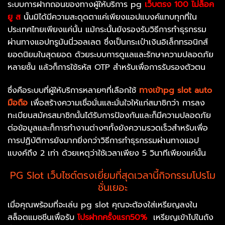
ระบบการฝากถอนของทางผู้ให้บริการ pg
เว็บตรง 100
ไม่ล็อค
ยู ส
นั้นมิได้มีความสะดุดตาแค่เพียงแอปแบงค์แทบทุกที่ใน
ประเทศไทยเพียงแค่นั้น แม้กระนั้นยังรองรับวิธีการทำธุรกรรม
ผ่านทางแอปทรูมันนี่วอลเลต ซึ่งเป็นกระเป๋าเงินอิเล็กทรอนิกส์
ยอดนิยมในสุดยอด ด้วยระบบการดูแลและรักษาความปลอดภัย
หลายชั้น แล้วก็การใช้รหัส OTP สำหรับเพื่อการรับรองตัวตน
ซึ่งคือระบบที่ผู้ให้บริการหลายๆที่เลือกใช้
ทางเข้า
pg slot auto
มือถือ
เพื่อสร้างความเชื่อมั่นและมั่นใจให้แก่สมาชิกว่า การลง
ทะเบียนสมัครสมาชิกนั้นได้รับการป้องกันและก็มีความปลอดภัย
ต่อข้อมูลและก็การทำงานต่างๆทั้งยังความรวดเร็วสำหรับเพื่อ
การปฏิบัติการยังมากยิ่งกว่าวิธีการทำธุรกรรมผ่านทางแอป
แบงค์ถึง 2 เท่า ด้วยเหตุว่าใช้เวลาเพียง 5 วินาทีเพียงแค่นั้น
PG Slot เว็บไซต์ตรงเยี่ยมที่สุดเวลานี้กิจกรรมโปรโม
ชั่นเยอะ
เมื่อคุณพร้อมที่จะเล่น pg slot คุณจะต้องใส่เหรียญลงใน
สล็อตแมชชีนเพื่อรับ
โปรฝากครั้งแรก
50%
เหรียญเข้าไปในถัง