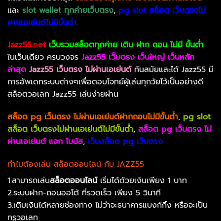
และ
slot wallet ทุกค่ายเว็บตรง
,
pg slot สล็อต เว็บตรงไม่
ผ่านเอเย่นต์ไม่มีขั้นต่ำ
.
Jazz55.net
เว็บรวมสล็อตทุกค่าย เติม ฝาก ถอน ไม่มี ขั้นต่ำ
ในเว็บเดียว ครบวงจร
Jazz55 เว็บตรง เว็บใหญ่ เว็บหลัก
ล่าสุด
Jazz55 เว็บตรง ไม่ผ่านเอเย่นต์
ทันสมัยและได้ Jazz55 มี
การอัพเดทระบบต่างๆเพื่อตอบโจทย์ผู้เล่นทุกวัยไว้เป็นอย่างดี
สล็อตวอเลท Jazz55 เล่นง่ายผ่าน
สล็อต pg เว็บตรง ไม่ผ่านเอเย่นต์ฝากถอนไม่มีขั้นต่ำ
,
pg slot
สล็อต เว็บตรงไม่ผ่านเอเย่นต์ไม่มีขั้นต่ำ
,
สล็อต pg เว็บตรง ไม่
ผ่านเอเย่นต์ แจก โบนัส
,
เว็บสล็อต pg เว็บตรง
ทำไมต้องเล่น สล็อตออนไลน์ กับ JAZZ55
1.สามารถเล่น
สล็อตออนไลน์
เริ่มได้ด้วยเงินเพียง 1 บาท
2.ระบบฝาก-ถอนออโต้ ที่รวดเร็ว เพียง 5 วินาที
3.เติมเงินได้หลายช่องทาง ไม่ว่าจะธนาคารแบงก์กิ้ง หรือจะเป็น
ทรูวอเลท