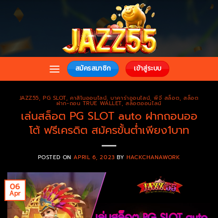
Skip
to
content
สมัครสมาชิก
เข้าสู่ระบบ
JAZZ55
,
PG SLOT
,
คาสิโนออนไลน์
,
บาคาร่าออนไลน์
,
พีจี สล็อต
,
สล็อต
ฝาก-ถอน TRUE WALLET
,
สล็อตออนไลน์
เล่นสล็อต PG SLOT auto ฝากถอนออ
โต้ ฟรีเครดิต สมัครขั้นต่ำเพียง1บาท
POSTED ON
APRIL 6, 2023
BY
HACKCHANAWORK
06
Apr