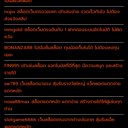
โบนัสแจ็คพอต
nupv สล็อตเว็บตรงวอเลท เข้าเล่นง่าย รวดเร็วทันใจ ไม่ต้อง
ส่งแจ้งสลิป
mmgold สล็อตเว็บตรงอันดับ 1 ฝากถอนระบบอัตโนมัติ ไม่ผิด
หวัง
BONANZA88 โปรโมชั่นสล็อต ทุนน้อยก็เล่นได้ ไม่ต้องลงทุน
เยอะ
FIN995 เข้าเล่นสล็อต แจกโบนัสที่ดีที่สุด มีความสนุก และสร้าง
รายได้
sw789 เว็บสล็อตมาแรง ลุ้นรับรางวัลใหญ่ แจ็คพอตแตกง่าย
แตกหนัก
nova88max สล็อตแตกหนัก แตกง่าย สร้างรายได้ให้ผู้เล่นทุก
ท่าน
slotgame6666 เว็บสล็อตตรงจากต่างประเทศ ลุ้นรับแจ็ค
พอตแตกหนัก