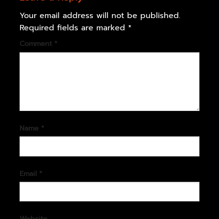
Your email address will not be published.
Required fields are marked
*
Comment
*
Name
*
Email
*
Website