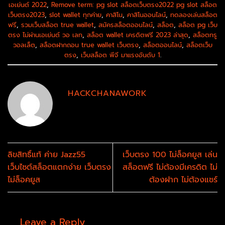
เอเย่นต์ 2022
,
Remove term: pg slot สล็อตเว็บตรง2022 pg slot สล็อต
เว็บตรง2023
,
slot wallet ทุกค่าย
,
คาสิโน
,
คาสิโนออนไลน์
,
ทดลองเล่นสล็อต
ฟรี
,
รวมเว็บสล็อต true wallet
,
สมัครสล็อตออนไลน์
,
สล็อต
,
สล็อต pg เว็บ
ตรง ไม่ผ่านเอเย่นต์ วอ เลท
,
สล็อต wallet เครดิตฟรี 2023 ล่าสุด
,
สล็อตทรู
วอลเล็ต
,
สล็อตฝากถอน true wallet เว็บตรง
,
สล็อตออนไลน์
,
สล็อตเว็บ
ตรง
,
เว็บสล็อต พีจี มาแรงอันดับ 1
.
HACKCHANAWORK
ลิขสิทธิ์แท้ ค่าย Jazz55
เว็บตรง 100 ไม่ล็อคยูส เล่น
เว็บไซต์สล็อตแตกง่าย เว็บตรง
สล็อตฟรี ไม่ต้องมีเครดิต ไม่
ไม่ล็อคยูส
ต้องฝาก ไม่ต้องแชร์
Leave a Reply