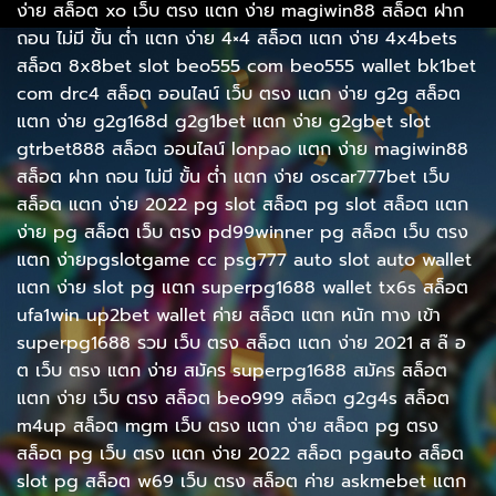
ง่าย สล็อต xo เว็บ ตรง แตก ง่าย magiwin88 สล็อต ฝาก
ถอน ไม่มี ขั้น ต่ำ แตก ง่าย 4×4 สล็อต แตก ง่าย 4x4bets
สล็อต 8x8bet slot beo555 com beo555 wallet bk1bet
com drc4 สล็อต ออนไลน์ เว็บ ตรง แตก ง่าย g2g สล็อต
แตก ง่าย g2g168d g2g1bet แตก ง่าย g2gbet slot
gtrbet888 สล็อต ออนไลน์ lonpao แตก ง่าย magiwin88
สล็อต ฝาก ถอน ไม่มี ขั้น ต่ำ แตก ง่าย oscar777bet เว็บ
สล็อต แตก ง่าย 2022 pg slot สล็อต pg slot สล็อต แตก
ง่าย pg สล็อต เว็บ ตรง pd99winner pg สล็อต เว็บ ตรง
แตก ง่ายpgslotgame cc psg777 auto slot auto wallet
แตก ง่าย slot pg แตก superpg1688 wallet tx6s สล็อต
ufa1win up2bet wallet ค่าย สล็อต แตก หนัก ทาง เข้า
superpg1688 รวม เว็บ ตรง สล็อต แตก ง่าย 2021 ส ล๊ อ
ต เว็บ ตรง แตก ง่าย สมัคร superpg1688 สมัคร สล็อต
แตก ง่าย เว็บ ตรง สล็อต beo999 สล็อต g2g4s สล็อต
m4up สล็อต mgm เว็บ ตรง แตก ง่าย สล็อต pg ตรง
สล็อต pg เว็บ ตรง แตก ง่าย 2022 สล็อต pgauto สล็อต
slot pg สล็อต w69 เว็บ ตรง สล็อต ค่าย askmebet แตก