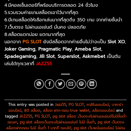
4.มีคอลเซ็นเตอร์ที่พร้อมบริการตลอด 24 ชั่วโมง
5.รวบรวมค่ายเกมสล็อตเอาไว้มากที่สุด
6.มีเกมสล็อตให้เลือกเล่นมากที่สุดถึง 350 เกม จากค่ายชั้นนำ
7.เว็บตรง ไม่ผ่านเอเย่นต์ มั่นคง ปลอดภัย
8.สล็อตแตกบ่อย แตกมากที่สุด
นอกจาก
PG SLOT
ยังมีสล็อตจากค่ายอื่นไม่ว่าจะเป็น
Slot XO
​,
Joker Gaming
,
Pragmatic Play
​,
Ameba Slot
​,
Spadegaming
​,
Jili Slot
,
Superslot, Askmebet
เป็นต้น
เล่นได้ทุกเวลาที่
JAZZ55
This entry was posted in
Jazz55
,
PG SLOT
,
คาสิโนออนไลน์
,
บาคาร่า
ออนไลน์
,
พีจี สล็อต
,
สล็อต ฝาก-ถอน true wallet
,
สล็อตออนไลน์
and
tagged
JAZZ55
,
PG SLOT
,
pg slot สล็อต เว็บตรงไม่ผ่านเอเย่นต์ไม่มีขั้นต่ํา
วอเลท
,
pg slot สล็อตเว็บตรงไม่ผ่านเอเย่นต์ ไม่มี ขั้นต่ำ
,
pg slot เว็บตรง
สล็อตฝากถอน ไม่มี ขั้นต่ำ 1 บาทก็ ถอนได้
,
pg slot เว็บพนันออนไลน์ ไม่ผ่าน