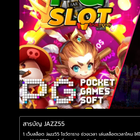
สารบัญ JAZZ55
เว็บสล็อต Jazz55 โชว์ตาราง ช่วงเวลา เล่นสล็อตเวลาไหน ให้ไ