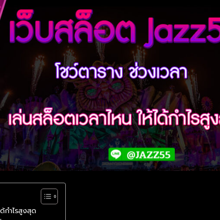
ด้กำไรสูงสุด