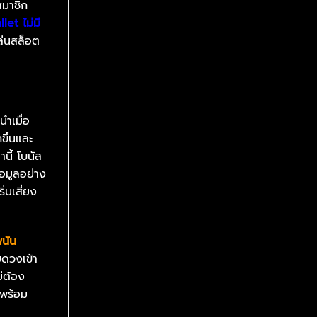
สมาชิก
llet
ไม่มี
ล่นสล็อต
ำเมื่อ
ขึ้นและ
นี้ โบนัส
้อมูลอย่าง
ิ่มเสี่ยง
พนัน
ยดวงเข้า
ม่ต้อง
้พร้อม