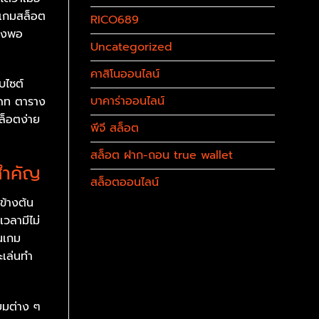
อกเกมสล็อต
RICO689
่างพอ
Uncategorized
คาสิโนออนไลน์
บไซต์
บาคาร่าออนไลน์
พเดท ตาราง
ล็อตง่าย
พีจี สล็อต
สล็อต ฝาก-ถอน true wallet
สำคัญ
สล็อตออนไลน์
ข้างต้น
วลามีไม่
นเกม
ะเล่นทำ
ยมต่าง ๆ