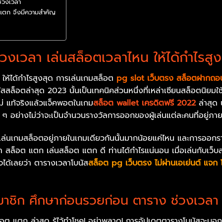
่วงเวลา
 แตก จึงมีความสำคัญ
วงเวลา เล่นสล็อตเวลาไหน ให้ได้กำไรสูง
 ให้ได้กำไรสูงสุด การเล่นเกมสล็อต
pg slot
เว็บตรง สล็อตฝากถอน ไ
็อตล่าสุด 2023 นั้นเป็นเทคนิคส่วนหนึ่งที่เหล่าเซียนสล็อตนิยมใช
่ แท้จริงแล้วแจ็คพอตในเกม
สล็อต
wallet
เครดิตฟรี
2022
ล่าสุด 
ย ๆ อย่างไม่ว่าจะเป็นจำนวนรางวัลการออกของผู้เล่นแต่ละคนที่อยู่ภา
้เล่นเกมสล็อตอยู่ภายในเกมเดียวกันนั้นมากน้อยแค่ไหน และการออก
 สล็อต แตก เล่นสล็อต แตก ดี ท่านได้กำไรแน่นอน เมื่อเล่นกับเว็บสล
นใจได้เลยว่า ตารางเวลาโบนัส
สล็อต
pg
เว็บตรง ไม่ผ่านเอเย่นต์ แจก 
มาชิก ศึกษาก่อนรวยก่อน ตาราง ช่วงเวลา
ต แตก ล่าสุด รู้ไว้ทำโชค! อย่าพลาด! การอัปเดตตารางโบนัสจะบอกได้