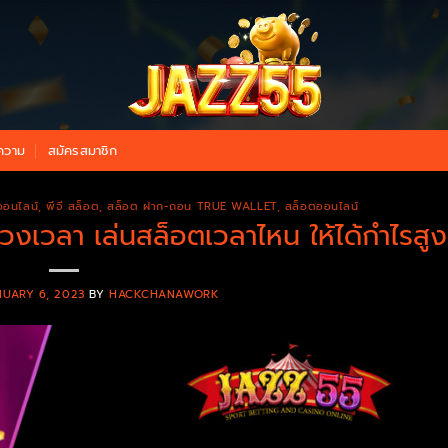
ความ
สมัครสมาชิก
ออนไลน์
,
พีจี สล็อต
,
สล็อต ฝาก-ถอน TRUE WALLET
,
สล็อตออนไลน์
วงเวลา เล่นสล็อตเวลาไหน ให้ได้กำไรสูง
NUARY 6, 2023
BY
HACKCHANAWORK