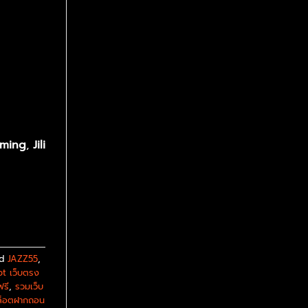
ming
​,
Jili
ed
JAZZ55
,
ot เว็บตรง
รี
,
รวมเว็บ
ล็อตฝากถอน