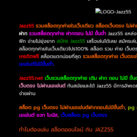
Jazz55
รวมสล็อตทุกค่ายในเว็บเดียว สล็อตเว็บตรง ไม่ผ่า
ฝาก
รวมสล็อตทุกค่าย ฝากถอน ไม่มี ขั้นต่ำ
Jazz55 แหล่
ฟิก ง่ายไม่ยุ่งยาก
สมัคร Jazz55
เสร็จเล่นได้เลย สมัครเ
สล็อตทุกค่ายในเว็บเดียวโปร100% สล็อต รวม ค่าย เว็บตรง
เครดิตฟรี
สล็อตแตกบ่อยที่สุด
รวมสล็อตทุกค่าย เว็บตรงไ
เอเย่นต์ไม่มีขั้นต่ำ
.
Jazz55.net
เว็บรวมสล็อตทุกค่าย เติม ฝาก ถอน ไม่มี ขั้นต
เว็บตรง ไม่ผ่านเอเย่นต์
ทันสมัยและได้ Jazz55 มีการอัพเดท
ง่ายผ่าน
สล็อต pg เว็บตรง ไม่ผ่านเอเย่นต์ฝากถอนไม่มีขั้นต่ำ
,
pg s
เอเย่นต์ แจก โบนัส
,
เว็บสล็อต pg เว็บตรง
ทำไมต้องเล่น สล็อตออนไลน์ กับ JAZZ55