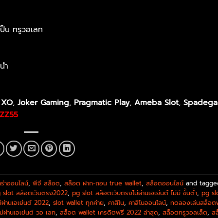
เป็น ทรูวอเลท
นนำ
t XO
​,
Joker Gaming
,
Pragmatic Play
​,
Ameba Slot
​,
Spadega
AZZ55
ร่าออนไลน์
,
พีจี สล็อต
,
สล็อต ฝาก-ถอน true wallet
,
สล็อตออนไลน์
and tagg
 slot สล็อตเว็บตรง2022
,
pg slot สล็อตเว็บตรงไม่ผ่านเอเย่นต์ ไม่มี ขั้นต่ำ
,
pg sl
่ผ่านเอเย่นต์ 2022
,
slot wallet ทุกค่าย
,
คาสิโน
,
คาสิโนออนไลน์
,
ทดลองเล่นสล็อตฟ
่ผ่านเอเย่นต์ วอ เลท
,
สล็อต wallet เครดิตฟรี 2022 ล่าสุด
,
สล็อตทรูวอลเล็ต
,
ส