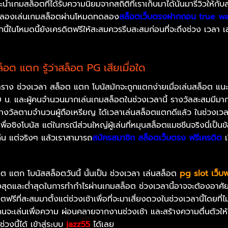
นำเกมสล็อตที่ได้รับความนิยมจากสถิติที่เราเก็บมาได้นั้นมารีวิวให้กับ
ห้ทดลองเล่นเกมสล็อตผ่านโหมดทดลอง
สล็อตเว็บตรงฝากถอน
true wa
ี้ในโหมดนี้ยังเครดิตฟรีให้สะสมควรรีบสะสมก่อนที่จะถึงช่วง เวลา เ
อต แตก รู้ว่าสล็อต PG เสียเมื่อใด
ง ช่วงเวลา สล็อต แตก โบนัสมักจะถูกแตกง่ายเมื่อเล่นสล็อต แนะน
8.00 น. และผู้คนจำนวนมากเล่นเกมสล็อตในช่วงเวลานี้ รางวัลสะสมมีมาก
มรางวัลตามจำนวนผู้ถือเหรียญ ได้เวลาเล่นสล็อตแตกดีแล้ว ในช่วงเวลา
ื่อชิงโบนัส แต่ในกรณีส่วนใหญ่ผู้เล่นที่หมุนสล็อตแมชชีนจริงนี่เป็นข
ืน แต่จริงๆ แล้วเราสามารถ
สมัครสมาชิก สล็อตเว็บตรง ฟรีเครดิต
เร
 แตก โบนัสสล็อตวันนี้ นั้นเป็น ช่วงเวลา เล่นสล็อต
pg slot
เว็บ
งสุดและต่ำสุดในการทำกำไรผ่านเกมสล็อต ช่วงเวลานี้อาจจะต้องอาศั
ตฟรีที่สะสมมาตั้งแต่ช่วงเช้าเพื่อที่จะมาเสี่ยงดวงในช่วงเวลานี้โดยที่ไ
คนจะเล่นเพื่อความ ผ่อนคลายจากงานช่วงเช้า และสร้างความตื่นตัวให
งนี้ได้ เข้าสู่ระบบ
jazz55
ได้เลย