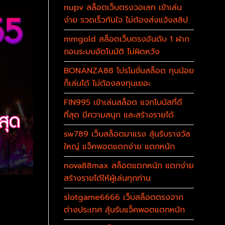
nupv สล็อตเว็บตรงวอเลท เข้าเล่น
ง่าย รวดเร็วทันใจ ไม่ต้องส่งแจ้งสลิป
mmgold สล็อตเว็บตรงอันดับ 1 ฝาก
ถอนระบบอัตโนมัติ ไม่ผิดหวัง
BONANZA88 โปรโมชั่นสล็อต ทุนน้อย
ก็เล่นได้ ไม่ต้องลงทุนเยอะ
FIN995 เข้าเล่นสล็อต แจกโบนัสที่ดี
ที่สุด มีความสนุก และสร้างรายได้
sw789 เว็บสล็อตมาแรง ลุ้นรับรางวัล
ใหญ่ แจ็คพอตแตกง่าย แตกหนัก
nova88max สล็อตแตกหนัก แตกง่าย
สร้างรายได้ให้ผู้เล่นทุกท่าน
slotgame6666 เว็บสล็อตตรงจาก
ต่างประเทศ ลุ้นรับแจ็คพอตแตกหนัก