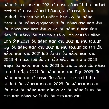
สล็อต โร มา แตก ง่าย 2021 เว็บ ตรง สล็อต ไม่ ผ่าน เอเย่นต์
ezybet เว็บ ตรง สล็อต ไม่ ล็อค ยู ส เว็บ ตรง ไม่ ผ่าน
เอเย่นต์ แตก ง่าย pg เว็บ สล็อต beo555 เว็บ สล็อต
beo89 เว็บ สล็อต g2grich888 เว็บ สล็อต ตรง แตก ง่าย
เว็บ สล็อต ตรง แตก ง่าย 2022 เว็บ สล็อต ที่ แตก บ่อย
ที่สุด เว็บ สล็อต เว็บ ตรง วอ ล เล็ ต แตก ง่าย เว็บ สล็อต
แตก ง่าย 2021 เว็บ สล็อต แตก ง่าย 2021 ไม่ ผ่าน เอเย่นต์
pg เว็บ สล็อต แตก ง่าย 2021 ไม่ ผ่าน เอเย่นต์ วอ เลท เว็บ
สล็อต แตก ง่าย 2021 ไม่มี ขั้น ต่ำ เว็บ สล็อต แตก ง่าย
2023 ฝาก ถอน ไม่มี ขั้น ต่ำ เว็บ สล็อต แตก ง่าย 2023
ล่าสุด เว็บ สล็อต แตก ง่าย 2023 ไม่ ผ่าน เอเย่นต์ เว็บ สล็อต
แตก ง่าย ที่สุด 2021 เว็บ สล็อต แตก ง่าย ที่สุด 2023 เว็บ
สล็อต แตก ง่าย เว็บ ตรง เว็บ สล็อต แตก ง่าย ไม่ ผ่าน
เอเย่นต์ เว็บ สล็อต แตก บ่อย 2023 เว็บ สล็อต แตก บ่อย
เว็บ ตรง เว็บ สล็อต แตก หนัก 2022 เว็บ สล็อต โร มา เว็บ
ตรง แตก สล็อต pg โร ม่า เว็บ ตรง แตก ง่าย