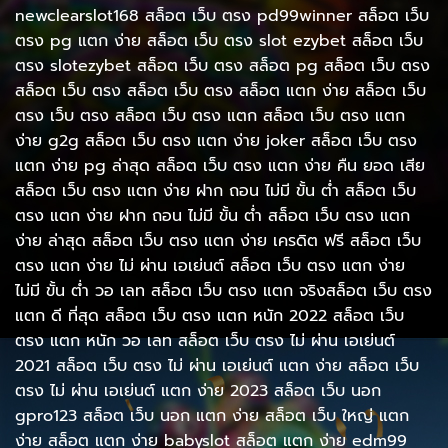
newclearslot168 สล็อต เว็บ ตรง pd99winner สล็อต เว็บ
ตรง pg แตก ง่าย สล็อต เว็บ ตรง slot ezybet สล็อต เว็บ
ตรง slotezybet สล็อต เว็บ ตรง สล็อต pg สล็อต เว็บ ตรง
สล็อต เว็บ ตรง สล็อต เว็บ ตรง สล็อต แตก ง่าย สล็อต เว็บ
ตรง เว็บ ตรง สล็อต เว็บ ตรง แตก สล็อต เว็บ ตรง แตก
ง่าย g2g สล็อต เว็บ ตรง แตก ง่าย joker สล็อต เว็บ ตรง
แตก ง่าย pg ล่าสุด สล็อต เว็บ ตรง แตก ง่าย คืน ยอด เสีย
สล็อต เว็บ ตรง แตก ง่าย ฝาก ถอน ไม่มี ขั้น ต่ำ สล็อต เว็บ
ตรง แตก ง่าย ฝาก ถอน ไม่มี ขั้น ต่ํา สล็อต เว็บ ตรง แตก
ง่าย ล่าสุด สล็อต เว็บ ตรง แตก ง่าย เครดิต ฟรี สล็อต เว็บ
ตรง แตก ง่าย ไม่ ผ่าน เอเย่นต์ สล็อต เว็บ ตรง แตก ง่าย
ไม่มี ขั้น ต่ํา วอ เลท สล็อต เว็บ ตรง แตก จริงสล็อต เว็บ ตรง
แตก ดี ที่สุด สล็อต เว็บ ตรง แตก หนัก 2022 สล็อต เว็บ
ตรง แตก หนัก วอ เลท สล็อต เว็บ ตรง ไม่ ผ่าน เอเย่นต์
2021 สล็อต เว็บ ตรง ไม่ ผ่าน เอเย่นต์ แตก ง่าย สล็อต เว็บ
ตรง ไม่ ผ่าน เอเย่นต์ แตก ง่าย 2023 สล็อต เว็บ นอก
gpro123 สล็อต เว็บ นอก แตก ง่าย สล็อต เว็บ ใหญ่ แตก
ง่าย สล็อต แตก ง่าย babyslot สล็อต แตก ง่าย edm99