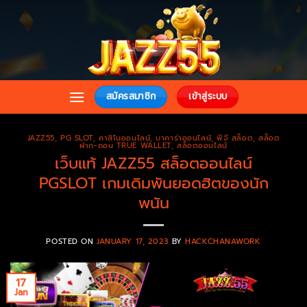
Skip
to
content
สมัครสมาชิก
เข้าสู่ระบบ
JAZZ55
,
PG SLOT
,
คาสิโนออนไลน์
,
บาคาร่าออนไลน์
,
พีจี สล็อต
,
สล็อต
ฝาก-ถอน TRUE WALLET
,
สล็อตออนไลน์
เว็บแท้ JAZZ55 สล็อตออนไลน์
PGSLOT เกมเดิมพันยอดฮิตของนัก
พนัน
POSTED ON
JANUARY 17, 2023
BY
HACKCHANAWORK
17
Jan