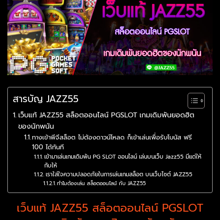
สารบัญ JAZZ55
เว็บแท้ JAZZ55 สล็อตออนไลน์ PGSLOT เกมเดิมพันยอดฮิต
ของนักพนัน
ทางเข้าพีจีสล็อต ไม่ต้องดาวน์โหลด ก็เข้าเล่นเพื่อรับโบนัส ฟรี
100 ได้ทันที
เข้ามาเล่นเกมเดิมพัน PG SLOT ออนไลน์ เล่นบนเว็บ Jazz55 มีแต่ให้
กับให้
เราใส่ใจความปลอดภัยในการเล่นเกมสล็อต บนเว็บไซต์ JAZZ55
ทำไมต้องเล่น สล็อตออนไลน์ กับ JAZZ55
เว็บแท้ JAZZ55 สล็อตออนไลน์ PGSLOT