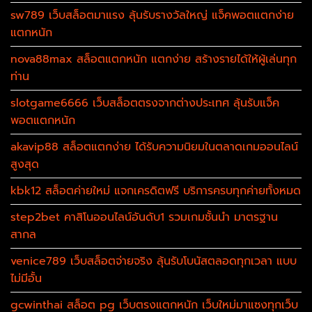
sw789 เว็บสล็อตมาแรง ลุ้นรับรางวัลใหญ่ แจ็คพอตแตกง่าย
แตกหนัก
nova88max สล็อตแตกหนัก แตกง่าย สร้างรายได้ให้ผู้เล่นทุก
ท่าน
slotgame6666 เว็บสล็อตตรงจากต่างประเทศ ลุ้นรับแจ็ค
พอตแตกหนัก
akavip88 สล็อตแตกง่าย ได้รับความนิยมในตลาดเกมออนไลน์
สูงสุด
kbk12 สล็อตค่ายใหม่ แจกเครดิตฟรี บริการครบทุกค่ายทั้งหมด
step2bet คาสิโนออนไลน์อันดับ1 รวมเกมชั้นนำ มาตรฐาน
สากล
venice789 เว็บสล็อตจ่ายจริง ลุ้นรับโบนัสตลอดทุกเวลา แบบ
ไม่มีอั้น
gcwinthai สล็อต pg เว็บตรงแตกหนัก เว็บใหม่มาแซงทุกเว็บ