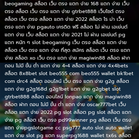
beogaming สล็อต เว็บ ตรง แตก ง่าย 168 แตก ง่าย เว็บ
ตรง สล็อต เว็บ ตรง แตก ง่าย gtrbet888 เว็บไซต์ ตรง
สล็อต เว็บ ตรง สล็อต แตก ง่าย 2022 สล็อต โร ม่า เว็บ
ตรง แตก ง่าย pgauto เครดิต ฟรี สล็อต ไม่ ผ่าน เอเย่นต์
แตก ง่าย เว็บ สล็อต แตก ง่าย 2021 ไม่ ผ่าน เอเย่นต์ pg
แตก หนัก ๆ slot beogaming เว็บ ตรง สล็อต แตก ง่าย
สล็อต เว็บ ตรง แตก ง่าย ที่สุด สมัคร สล็อต เว็บ ตรง แตก
ง่าย สล็อต xo เว็บ ตรง แตก ง่าย magiwin88 สล็อต ฝาก
ถอน ไม่มี ขั้น ต่ำ แตก ง่าย 4×4 สล็อต แตก ง่าย 4x4bets
สล็อต 8x8bet slot beo555 com beo555 wallet bk1bet
com drc4 สล็อต ออนไลน์ เว็บ ตรง แตก ง่าย g2g สล็อต
แตก ง่าย g2g168d g2g1bet แตก ง่าย g2gbet slot
gtrbet888 สล็อต ออนไลน์ lonpao แตก ง่าย magiwin88
สล็อต ฝาก ถอน ไม่มี ขั้น ต่ำ แตก ง่าย oscar777bet เว็บ
สล็อต แตก ง่าย 2022 pg slot สล็อต pg slot สล็อต แตก
ง่าย pg สล็อต เว็บ ตรง pd99winner pg สล็อต เว็บ ตรง
แตก ง่ายpgslotgame cc psg777 auto slot auto wallet
แตก ง่าย slot pg แตก superpg1688 wallet tx6s สล็อต