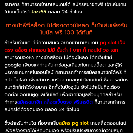
ธนาคาร ก็สามารถเข้ามาเล่นเกมได้ สมัครสมาชิกฟรี เข้าเล่นเกม
ได้บนเว็บไซต์
Jazz55
ตลอด 24 ชั่วโมง
ทางเข้าพีจีสล็อต ไม่ต้องดาวน์โหลด ก็เข้าเล่นเพื่อรับ
โบนัส ฟรี 100 ได้ทันที
สำหรับท่านใด ที่มีความสนใจ อยากเข้ามาเล่นเกม
pg slot
เว็บ
ตรง สล็อต ฝากถอน ไม่มี ขั้นต่ำ
1
บาท ก็ ถอนได้ วอ เลท
สามารถมองหา ทางเข้าสล็อต ไม่ต้องโหลด ได้ที่เว็บไซต์
google เพียงแค่ท่านค้นหาข้อมูลเกี่ยวกับเกมสล็อต และผู้ให้
บริการเกมคาสิโนออนไลน์ ก็สามารถทำการสมัครสมาชิกได้ฟรี ที่
หน้าเว็บไซต์ เพื่อเข้ามาร่วมรับความสนุกได้เลยทันที ซึ่งการสมัคร
สมาชิกก็ทำได้ง่ายมาก อีกทั้งในปัจจุบัน ยังไม่จำเป็นที่จะต้อง
ติดต่อแอดมินผู้ดูแลเว็บไซต์ เพื่อฝากข้อมูลส่วนบุคคลสำหรับ
ทำการ
สมัครสมาชิก สล็อตเว็บตรง ฟรีเครดิต
ก็สามารถทำการ
สมัครได้ด้วยตนเอง ตลอด 24 ชั่วโมง
ซึ่งสำหรับท่านใด ที่อยากเริ่ม
สมัคร
pg slot
เกมสล็อตออนไลน์
เพื่อสร้างรายได้ให้กับตนเอง พร้อมรับประสบการณ์ความสนุก