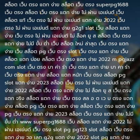
สล็อต เว็บ ตรง แตก ง่าย สล็อต เว็บ ตรง superpg1688
เว็บ ตรง สล็อต เว็บ ตรง แตก ง่าย ไม่ ผ่าน เอเย่นต์ เว็บ
สล็อต แท้ เว็บ ตรง ไม่ ผ่าน เอเย่นต์ แตก ง่าย 2022 เว็บ
ตรง ไม่ ผ่าน เอเย่นต์ แตก ง่าย g2g1 slot เว็บ สล็อต แตก
ง่าย เว็บ ตรง ไม่ ผ่าน เอเย่นต์ ไม่ ล็อค ยู ส สล็อต เว็บ ตรง
แตก ง่าย ไม่มี ขั้น ต่ำ เว็บ สล็อต ใหม่ ล่าสุด เว็บ ตรง แตก
ง่าย เว็บ สล็อต pg เว็บ ตรง slot เว็บ ตรง แตก ง่าย เว็บ
สล็อต แตก บ่อย สล็อต เว็บ ตรง แตก ง่าย 2022 m pgjazz
com slot เว็บ ตรง บา ค่า ร่า เว็บ ตรง แตก ง่าย บา คา ร่า
เว็บ ตรง แตก ง่าย สล็อต แตก หนัก เว็บ ตรง สล็อต pg
slot แตก ง่าย 2023 สล็อต เว็บ ตรง ไม่ ผ่าน เอเย่นต์ แตก
ง่าย 2022 สล็อต เว็บ ตรง แตก ง่าย ไม่ ล็อค ยู ส เว็บ ตรง
แตก จริง สล็อต แตก ง่าย เว็บ ตรง สล อ ต เว บ ตรง แตก
ง่าย สล็อต pg เว็บ ตรง แตก ง่าย สล็อต เว็บ ตรง แตก ง่าย
pg เว็บ ตรง แตก ง่าย 2023 สล็อต เว็บ ตรง แตก ง่าย ไม่มี
ขั้น ต่ํา www superpg1688 เว็บ สล็อต แตก ง่าย 2022 ไม่
ผ่าน เอเย่นต์ เว็บ ตรง slot pg pg123 slot สล็อต เว็บ ตรง
แตก ง่าย วอ เลท g2g แตก ง่าย 2022 slot pg แตก ง่าย