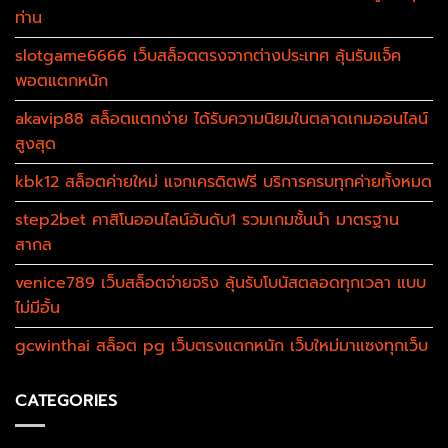
ท่าน
slotgame6666 เว็บสล็อตตรงจากต่างประเทศ ลุ้นรับแจ็ค
พอตแตกหนัก
akavip88 สล็อตแตกง่าย ได้รับความนิยมในตลาดเกมออนไลน์
สูงสุด
kbk12 สล็อตค่ายใหม่ แจกเครดิตฟรี บริการครบทุกค่ายทั้งหมด
step2bet คาสิโนออนไลน์อันดับ1 รวมเกมชั้นนำ มาตรฐาน
สากล
venice789 เว็บสล็อตจ่ายจริง ลุ้นรับโบนัสตลอดทุกเวลา แบบ
ไม่มีอั้น
gcwinthai สล็อต pg เว็บตรงแตกหนัก เว็บใหม่มาแซงทุกเว็บ
CATEGORIES