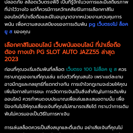
ปลอดภัย สล็อตเว็บตรงพีจี เป็นที่รู้จักในวงการและมีเสถียรภาพ
ที่น่าไว้วางใจ แต่ก็ควรมีการควักเคลียร์ในการเลือกคาสิโน
ออนไลน์ที่น่าเชื่อถือและมีใบอนุญาตจากหน่วยงานควบคุมการ
พนัน เพื่อความสงบเสบียงของการเดิมพัน
pg
เว็บตรงไม่ ล็อค
ยู ส
ของคุณ
เลือกคาสิโนออนไลน์ เว็บพนันออนไลน์ ที่น่าเชื่อถือ
ต้อง ทางเข้า PG SLOT AUTO JAZZ
55 ล่าสุด
2023
ก่อนที่คุณจะเริ่มเดิมพันที่สล็อต
เว็บตรง
100
ไม่ล็อค ยู ส
ควร
ทราบกฎของเกมที่คุณเล่น แต่งตัวที่คุณสนใจ เพราะแต่ละเกม
อาจมีกฎและกลยุทธ์ที่แตกต่างกัน การเข้าใจกฎเกมจะช่วยให้คุณ
เพิ่มโอกาสในการชนะ การจัดการเงินเป็นสิ่งสำคัญในการเดิมพัน
ออนไลน์ ควรกำหนดงบประมาณเพื่อเล่นและเสมอตามนั้น เพื่อ
ป้องกันไม่ให้คุณเสี่ยงเงินที่คุณไม่สามารถเสียได้ ทราบว่าการเดิม
พันไม่ควรมองเป็นวิธีในการหาเงิน
การเล่นสล็อตควรเป็นสิ่งสนุกและตื่นเต้น อย่าเสียเงินที่คุณไม่