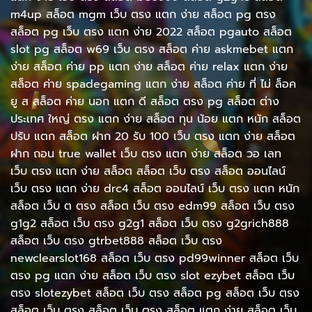
m4up สล็อต mgm เว็บ ตรง แตก ง่าย สล็อต pg ตรง
สล็อต pg เว็บ ตรง แตก ง่าย 2022 สล็อต pgauto สล็อต
slot pg สล็อต w69 เว็บ ตรง สล็อต ค่าย askmebet แตก
ง่าย สล็อต ค่าย pp แตก ง่าย สล็อต ค่าย relax แตก ง่าย
สล็อต ค่าย spadegaming แตก ง่าย สล็อต ค่าย ที่ ไม่ ล็อค
ยู ส สล็อต ค่าย นอก แตก ดี สล็อต ตรง pg สล็อต ต่าง
ประเทศ ใหญ่ ตรง แตก ง่าย สล็อต ทุน น้อย แตก หนัก สล็อต
ปรับ แตก สล็อต ฝาก 20 รับ 100 เว็บ ตรง แตก ง่าย สล็อต
ฝาก ถอน true wallet เว็บ ตรง แตก ง่าย สล็อต วอ เลท
เว็บ ตรง แตก ง่าย สล็อต สล็อต เว็บ ตรง สล็อต ออนไลน์
เว็บ ตรง แตก ง่าย drc4 สล็อต ออนไลน์ เว็บ ตรง แตก หนัก
สล็อต เว็บ ต ตรง สล็อต เว็บ ตรง edm99 สล็อต เว็บ ตรง
g1g2 สล็อต เว็บ ตรง g2g1 สล็อต เว็บ ตรง g2grich888
สล็อต เว็บ ตรง gtrbet888 สล็อต เว็บ ตรง
newclearslot168 สล็อต เว็บ ตรง pd99winner สล็อต เว็บ
ตรง pg แตก ง่าย สล็อต เว็บ ตรง slot ezybet สล็อต เว็บ
ตรง slotezybet สล็อต เว็บ ตรง สล็อต pg สล็อต เว็บ ตรง
สล็อต เว็บ ตรง สล็อต เว็บ ตรง สล็อต แตก ง่าย สล็อต เว็บ