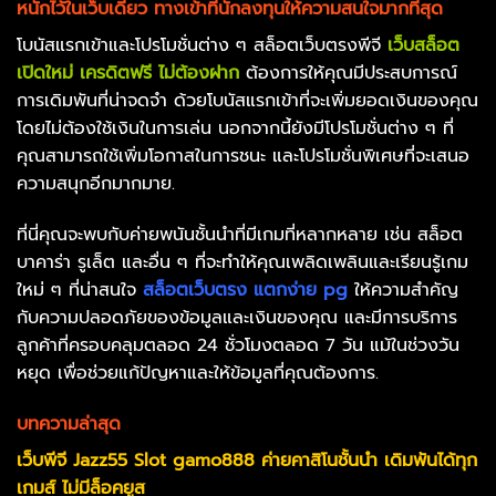
หนักไว้ในเว็บเดียว ทางเข้าที่นักลงทุนให้ความสนใจมากที่สุด
โบนัสแรกเข้าและโปรโมชั่นต่าง ๆ สล็อตเว็บตรงพีจี
เว็บสล็อต
เปิดใหม่ เครดิตฟรี ไม่ต้องฝาก
ต้องการให้คุณมีประสบการณ์
การเดิมพันที่น่าจดจำ ด้วยโบนัสแรกเข้าที่จะเพิ่มยอดเงินของคุณ
โดยไม่ต้องใช้เงินในการเล่น นอกจากนี้ยังมีโปรโมชั่นต่าง ๆ ที่
คุณสามารถใช้เพิ่มโอกาสในการชนะ และโปรโมชั่นพิเศษที่จะเสนอ
ความสนุกอีกมากมาย.
ที่นี่คุณจะพบกับค่ายพนันชั้นนำที่มีเกมที่หลากหลาย เช่น สล็อต
บาคาร่า รูเล็ต และอื่น ๆ ที่จะทำให้คุณเพลิดเพลินและเรียนรู้เกม
ใหม่ ๆ ที่น่าสนใจ
สล็อตเว็บตรง แตกง่าย pg
ให้ความสำคัญ
กับความปลอดภัยของข้อมูลและเงินของคุณ และมีการบริการ
ลูกค้าที่ครอบคลุมตลอด 24 ชั่วโมงตลอด 7 วัน แม้ในช่วงวัน
หยุด เพื่อช่วยแก้ปัญหาและให้ข้อมูลที่คุณต้องการ.
บทความล่าสุด
เว็บพีจี Jazz55 Slot gamo888
ค่ายคาสิโนชั้นนำ เดิมพันได้ทุก
เกมส์ ไม่มีล็อคยูส