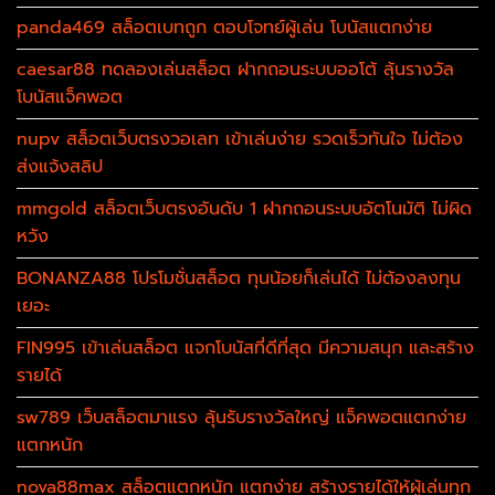
panda469 สล็อตเบทถูก ตอบโจทย์ผู้เล่น โบนัสแตกง่าย
caesar88 ทดลองเล่นสล็อต ฝากถอนระบบออโต้ ลุ้นรางวัล
โบนัสแจ็คพอต
nupv สล็อตเว็บตรงวอเลท เข้าเล่นง่าย รวดเร็วทันใจ ไม่ต้อง
ส่งแจ้งสลิป
mmgold สล็อตเว็บตรงอันดับ 1 ฝากถอนระบบอัตโนมัติ ไม่ผิด
หวัง
BONANZA88 โปรโมชั่นสล็อต ทุนน้อยก็เล่นได้ ไม่ต้องลงทุน
เยอะ
FIN995 เข้าเล่นสล็อต แจกโบนัสที่ดีที่สุด มีความสนุก และสร้าง
รายได้
sw789 เว็บสล็อตมาแรง ลุ้นรับรางวัลใหญ่ แจ็คพอตแตกง่าย
แตกหนัก
nova88max สล็อตแตกหนัก แตกง่าย สร้างรายได้ให้ผู้เล่นทุก