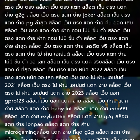
ตรง เว็บ ตรง สล็อต เว็บ ตรง แตก สล็อต เว็บ ตรง แตก
ง่าย g2g สล็อต เว็บ ตรง แตก ง่าย joker สล็อต เว็บ ตรง
แตก ง่าย pg ล่าสุด สล็อต เว็บ ตรง แตก ง่าย คืน ยอด เสีย
สล็อต เว็บ ตรง แตก ง่าย ฝาก ถอน ไม่มี ขั้น ต่ำ สล็อต เว็บ
ตรง แตก ง่าย ฝาก ถอน ไม่มี ขั้น ต่ํา สล็อต เว็บ ตรง แตก
ง่าย ล่าสุด สล็อต เว็บ ตรง แตก ง่าย เครดิต ฟรี สล็อต เว็บ
ตรง แตก ง่าย ไม่ ผ่าน เอเย่นต์ สล็อต เว็บ ตรง แตก ง่าย
ไม่มี ขั้น ต่ํา วอ เลท สล็อต เว็บ ตรง แตก จริงสล็อต เว็บ ตรง
แตก ดี ที่สุด สล็อต เว็บ ตรง แตก หนัก 2022 สล็อต เว็บ
ตรง แตก หนัก วอ เลท สล็อต เว็บ ตรง ไม่ ผ่าน เอเย่นต์
2021 สล็อต เว็บ ตรง ไม่ ผ่าน เอเย่นต์ แตก ง่าย สล็อต เว็บ
ตรง ไม่ ผ่าน เอเย่นต์ แตก ง่าย 2023 สล็อต เว็บ นอก
gpro123 สล็อต เว็บ นอก แตก ง่าย สล็อต เว็บ ใหญ่ แตก
ง่าย สล็อต แตก ง่าย babyslot สล็อต แตก ง่าย edm99
สล็อต แตก ง่าย ezybet168 สล็อต แตก ง่าย g2g สล็อต
แตก ง่าย lonpao สล็อต แตก ง่าย ค่าย
microgamingสล็อต แตก ง่าย ที่สุด g2g สล็อต แตก ง่าย