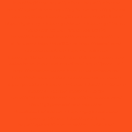
https://pg15k.xyz
https://pg15k.co
https://pg15k.net
https://pgbet15k.com
https://pg15k.bet
https://pg15k.me
https://pg15k.xyz
https://pg15k.co
https://tga1168.com/
https://tgabet.xyz/
http://tga789.com/
https://tga1168.net/
https://tga1168.top/
https://tga1168.life/
https://678xbet.net/
https://678xbet.co
https://ans-
allstars.com/
https://rico168.net/
https://rico168.com/
https://one5bet.net/
https://one5bet.co/
https://tga199.com/
https://reborn789.net/
https://true-
walletslot.net
https://reborn789.me/
https://jazz55.net/
https://walletslottrue.com
https://true-walletslot.net
https://slot-freecredit.top
https://true-walletslot.com
https://jazz55.top/
https://jazz-55.co/
https://jazz-55.com/
https://jazz-55.net/
https://jazz55.co/
https://g2gbetvip888.com/
https://g2gbetwallet.com/
https://g2gbetwallet.net/
https://xn-
-82ca8bbo3nc4a9d.com/
https://g2gbetwallet.co/
https://tga689.com
https://tga689.me/
https://tgabet689.com
https://tgabet689.net/
https://tgabet689.co
https://walletslottrue.com/