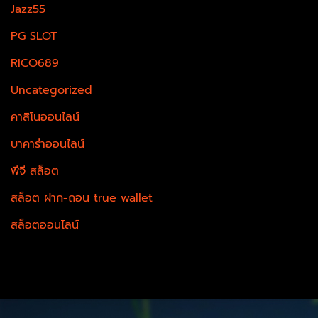
Jazz55
PG SLOT
RICO689
Uncategorized
คาสิโนออนไลน์
บาคาร่าออนไลน์
พีจี สล็อต
สล็อต ฝาก-ถอน true wallet
สล็อตออนไลน์