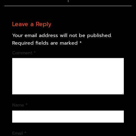
Leave a Reply
Your email address will not be published.
Required fields are marked
*
Comment
*
Name
*
Email
*