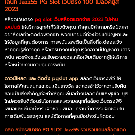
เล่นที่ Jazz
55 PG Slot
เว็บตรง 100 ไม่ล็อคยูส
2023
สล็อตเว็บตรง
pg slot
เว็บสล็อตแตกง่าย
2023
ไม่ผ่าน
เอเย่นต์
ให้บริการลูกค้าที่ใส่ใจถึงคุณ ถ้าคุณมีคำถามหรือปัญหา
อย่าลังเลที่จะติดต่อพวกเขา พวกเขายินดีที่จะช่วยแก้ปัญหาและ
ให้ข้อมูลที่คุณต้องการ การพนันเสพติดเป็นสิ่งที่จะต้องระวัง
หากคุณรู้สึกว่าคุณหรือใครบางคนที่คุณรู้จักอาจมีปัญหาด้านการ
พนัน ควรพึงระวังและรับความช่วยเหลือเพิ่มเติมจากผู้ให้บริการ
หรือหน่วยงานควบคุมการพนัน
ดาวน์โหลด และ ติดตั้ง
pgslot app
สล็อตเว็บตรงพีจี ให้
โอกาสให้คุณสนุกและชนะเงินรางวัล แต่ควรจำไว้ว่าความรับผิด
ชอบเป็นสิ่งสำคัญที่จะทำให้คุณเล่นอย่างปลอดภัยและสุขใจ. ยุส
ใหม่ควรยินดีต้อนรับโอกาสและความสนุกที่สล็อตเว็บตรงพีจี
เสนอและเล่นอย่างรับผิดชอบเสมอ ทราบว่าควรรับผิดชอบใน
การเดิมพันของคุณ และใช้โอกาสที่คุณมีอย่างรับผิดชอบ
คลิก สมัครสมาชิก PG SLOT Jazz
55 รวบรวมเกมสล็อตแตก