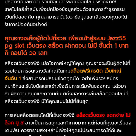
ปลอดภัยและความร่วมมือในการพนันออนไลน์ พวกเขาใช้
เทคโนโลยีล้ำสมัยเพื่อปกป้องข้อมูลส่วนตัวและการทำธุรกรรม
เงินที่ปลอดภัย คุณสามารถมั่นใจว่าข้อมูลและเงินของคุณจะได้
รับการป้องกันอย่างดี
คุณอาจจะคือผู้ถัดไปที่รวย เพียงเข้าสู่ระบบ Jazz
55
pg slot
เว็บตรง สล็อต ฝากถอน ไม่มี ขั้นต่ำ 1 บาท
ก็ ถอนได้ วอ เลท
สล็อตเว็บตรงพีจี เปิดโอกาสใหญ่ให้คุณ คุณอาจจะเป็นผู้ถัดไปที่
รวยโดยการชนะรางวัลใหญ่ในเกม
สล็อตฟรีเครดิต เว็บใหญ่
อันดับ 1
ซึ่งสามารถเปลี่ยนชีวิตคุณได้. อย่าเพิ่งรอ! สมัคร
สมาชิกและรับโบนัสแรกเข้าเพื่อเริ่มการเดิมพันของคุณ แล้วมา
สัมผัสความสนุกและความตื่นเติย่งของการเล่นสล็อตออนไลน์ที่
สล็อตเว็บตรงพีจี มีให้คุณแบบไม่มีที่สิ้นสุด
การเล่นสล็อตออนไลน์ที่เว็บตรงพีจี
สล็อตเว็บตรง แตกง่าย ไม่
ล็อค ยู ส
อาจเป็นการสนุกและท้าทายมาก แต่ก่อนที่คุณจะเริ่มลง
เดิมพัน ควรทราบสิ่งเหล่านี้เพื่อให้คุณมีประสบการณ์ที่ดีและ