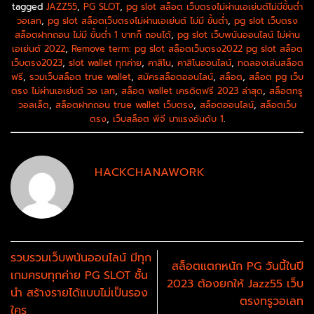
tagged
JAZZ55
,
PG SLOT
,
pg slot สล็อต เว็บตรงไม่ผ่านเอเย่นต์ไม่มีขั้นต่ํา
วอเลท
,
pg slot สล็อตเว็บตรงไม่ผ่านเอเย่นต์ ไม่มี ขั้นต่ำ
,
pg slot เว็บตรง
สล็อตฝากถอน ไม่มี ขั้นต่ำ 1 บาทก็ ถอนได้
,
pg slot เว็บพนันออนไลน์ ไม่ผ่าน
เอเย่นต์ 2022
,
Remove term: pg slot สล็อตเว็บตรง2022 pg slot สล็อต
เว็บตรง2023
,
slot wallet ทุกค่าย
,
คาสิโน
,
คาสิโนออนไลน์
,
ทดลองเล่นสล็อต
ฟรี
,
รวมเว็บสล็อต true wallet
,
สมัครสล็อตออนไลน์
,
สล็อต
,
สล็อต pg เว็บ
ตรง ไม่ผ่านเอเย่นต์ วอ เลท
,
สล็อต wallet เครดิตฟรี 2023 ล่าสุด
,
สล็อตทรู
วอลเล็ต
,
สล็อตฝากถอน true wallet เว็บตรง
,
สล็อตออนไลน์
,
สล็อตเว็บ
ตรง
,
เว็บสล็อต พีจี มาแรงอันดับ 1
.
HACKCHANAWORK
รวบรวมเว็บพนันออนไลน์ มีทุก
สล็อตแตกหนัก PG วันนี้ในปี
เกมครบทุกค่าย PG SLOT ชั้น
2023 ต้องยกให้ Jazz55 เว็บ
นำ สร้างรายได้แบบไม่เป็นรอง
ตรงทรูวอเลท
ใคร