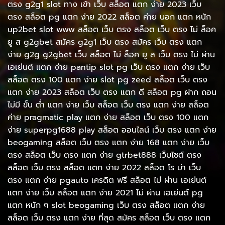
ตรง g2g1 slot ทาง เข้า เว็บ สล็อต แตก ง่าย 2023 เว็บ
ตรง สล็อต pg แตก ง่าย 2022 สล็อต ค่าย นอก แตก หนัก
up2bet slot www สล็อต เว็บ ตรง สล็อต เว็บ ตรง ไม่ ล็อค
ยู ส g2gbet สมัคร g2g1 เว็บ ตรง สมัคร เว็บ ตรง แตก
ง่าย g2g g2gbet เว็บ สล็อต ไม่ ล็อค ยู ส เว็บ ตรง ไม่ ผ่าน
เอเย่นต์ แตก ง่าย pantip slot pg เว็บ ตรง แตก ง่าย เว็บ
สล็อต ตรง 100 แตก ง่าย slot pg zeed สล็อต เว็บ ตรง
แตก ง่าย 2023 สล็อต เว็บ ตรง แตก ดี สล็อต pg ฝาก ถอน
ไม่มี ขั้น ต่ำ แตก ง่าย เว็บ สล็อต เว็บ ตรง แตก ง่าย สล็อต
ค่าย pragmatic play แตก ง่าย สล็อต เว็บ ตรง 100 แตก
ง่าย superpg1688 play สล็อต ออนไลน์ เว็บ ตรง แตก ง่าย
beogaming สล็อต เว็บ ตรง แตก ง่าย 168 แตก ง่าย เว็บ
ตรง สล็อต เว็บ ตรง แตก ง่าย gtrbet888 เว็บไซต์ ตรง
สล็อต เว็บ ตรง สล็อต แตก ง่าย 2022 สล็อต โร ม่า เว็บ
ตรง แตก ง่าย pgauto เครดิต ฟรี สล็อต ไม่ ผ่าน เอเย่นต์
แตก ง่าย เว็บ สล็อต แตก ง่าย 2021 ไม่ ผ่าน เอเย่นต์ pg
แตก หนัก ๆ slot beogaming เว็บ ตรง สล็อต แตก ง่าย
สล็อต เว็บ ตรง แตก ง่าย ที่สุด สมัคร สล็อต เว็บ ตรง แตก