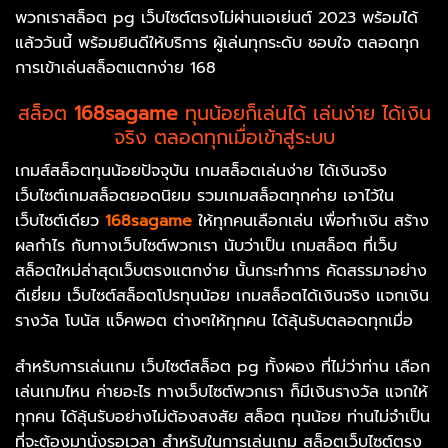
พวกเราสล็อต pg เว็บไซต์ตรงไม่ผ่านเอเย่นต์ 2023 พร้อมได้
แล้ววันนี้ พร้อมยินดีให้บริการ ผู้เล่นทุกระดับ ชอบใจ ตลอดทุก
การเข้าเล่นสล็อตแตกง่าย 168
สล็อต
168sagame
ทุนน้อยก็เล่นได้ เล่นง่าย ได้เงิน
จริง ตลอดทุกเมื่อเข้าสู่ระบบ
เกมส์สล็อตทุนน้อยปัจจุบัน เกมสล็อตเล่นง่าย ได้เงินจริง
เว็บไซต์เกมสล็อตยอดนิยม รวมเกมสล็อตทุกค่าย เอาไว้ใน
เว็บไซต์เดียว
168sagame
ให้ทุกคนเลือกเล่น เพื่อทำเงิน สร้าง
ผลกำไร กับทางเว็บไซต์พวกเรา นับว่าเป็น เกมสล็อต ที่เว็บ
สล็อตใหม่ล่าสุดเว็บตรงแตกง่าย นั้นกระทำการ คัดสรรมาอย่าง
ดีเยี่ยม เว็บไซต์สล็อตโปรทุนน้อย เกมสล็อตได้เงินจริง แจกเงิน
รางวัล โบนัส แจ็คพอต ต่างๆให้ทุกคน ได้ลุ้นรับตลอดทุกเมื่อ
สำหรับการเล่นเกม เว็บไซต์สล็อต pg ทั้งผอง ที่ไม่ว่าท่าน เลือก
เล่นเกมไหน ค่ายอะไร ทางเว็บไซต์พวกเรา ก็มีเงินรางวัล แจกให้
ทุกคน ได้ลุ้นรับอย่างไม่ต้องสงสัย สล็อต ทุนน้อย ท่านไม่จำเป็น
ที่จะต้องมานั่งรอเวลา สำหรับในการเล่นเกม สล็อตเว็บไซต์ตรง