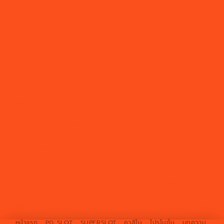
https://tga1168.top/
https://tga1168.life/
https://678xbet.net/
https://678xbet.co
https://ans-
allstars.com/
https://rico168.net/
https://rico168.com/
https://one5bet.net/
https://one5bet.co/
https://tga199.com/
https://reborn789.net/
https://true-
walletslot.net
https://reborn789.me/
https://jazz55.net/
https://walletslottrue.com
https://true-walletslot.net
https://slot-freecredit.top
https://true-walletslot.com
https://jazz55.top/
https://jazz-55.co/
https://jazz-55.com/
https://jazz-55.net/
https://jazz55.co/
https://g2gbetvip888.com/
https://g2gbetwallet.com/
https://g2gbetwallet.net/
https://xn-
-82ca8bbo3nc4a9d.com/
https://g2gbetwallet.co/
https://tga689.com
https://tga689.me/
https://tgabet689.com
https://tgabet689.net/
https://tgabet689.co
https://walletslottrue.com/
https://wallet-slottrue.com/
https://true-walletslot.net/
https://true-walletslot.com/
https://slot-freecredit.top/
หน้าแรก
PG SLOT
SUPERSLOT
คาสิโน
โปรโมชั่น
บทความ