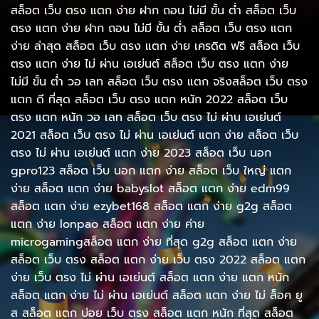
สล็อต เว็บ ตรง แตก ง่าย ฝาก ถอน ไม่มี ขั้น ต่ำ สล็อต เว็บ
ตรง แตก ง่าย ฝาก ถอน ไม่มี ขั้น ต่ํา สล็อต เว็บ ตรง แตก
ง่าย ล่าสุด สล็อต เว็บ ตรง แตก ง่าย เครดิต ฟรี สล็อต เว็บ
ตรง แตก ง่าย ไม่ ผ่าน เอเย่นต์ สล็อต เว็บ ตรง แตก ง่าย
ไม่มี ขั้น ต่ํา วอ เลท สล็อต เว็บ ตรง แตก จริงสล็อต เว็บ ตรง
แตก ดี ที่สุด สล็อต เว็บ ตรง แตก หนัก 2022 สล็อต เว็บ
ตรง แตก หนัก วอ เลท สล็อต เว็บ ตรง ไม่ ผ่าน เอเย่นต์
2021 สล็อต เว็บ ตรง ไม่ ผ่าน เอเย่นต์ แตก ง่าย สล็อต เว็บ
ตรง ไม่ ผ่าน เอเย่นต์ แตก ง่าย 2023 สล็อต เว็บ นอก
gpro123 สล็อต เว็บ นอก แตก ง่าย สล็อต เว็บ ใหญ่ แตก
ง่าย สล็อต แตก ง่าย babyslot สล็อต แตก ง่าย edm99
สล็อต แตก ง่าย ezybet168 สล็อต แตก ง่าย g2g สล็อต
แตก ง่าย lonpao สล็อต แตก ง่าย ค่าย
microgamingสล็อต แตก ง่าย ที่สุด g2g สล็อต แตก ง่าย
สล็อต เว็บ ตรง สล็อต แตก ง่าย เว็บ ตรง 2022 สล็อต แตก
ง่าย เว็บ ตรง ไม่ ผ่าน เอเย่นต์ สล็อต แตก ง่าย แตก หนัก
สล็อต แตก ง่าย ไม่ ผ่าน เอเย่นต์ สล็อต แตก ง่าย ไม่ ล็อค ยู
ส สล็อต แตก บ่อย เว็บ ตรง สล็อต แตก หนัก ที่สุด สล็อต