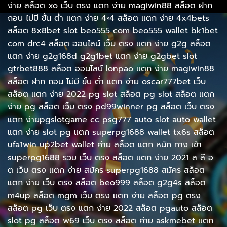
ง่าย สล็อต xo เว็บ ตรง แตก ง่าย magiwin88 สล็อต ฝาก
ถอน ไม่มี ขั้น ต่ำ แตก ง่าย 4×4 สล็อต แตก ง่าย 4x4bets
สล็อต 8x8bet slot beo555 com beo555 wallet bk1bet
com drc4 สล็อต ออนไลน์ เว็บ ตรง แตก ง่าย g2g สล็อต
แตก ง่าย g2g168d g2g1bet แตก ง่าย g2gbet slot
gtrbet888 สล็อต ออนไลน์ lonpao แตก ง่าย magiwin88
สล็อต ฝาก ถอน ไม่มี ขั้น ต่ำ แตก ง่าย oscar777bet เว็บ
สล็อต แตก ง่าย 2022 pg slot สล็อต pg slot สล็อต แตก
ง่าย pg สล็อต เว็บ ตรง pd99winner pg สล็อต เว็บ ตรง
แตก ง่ายpgslotgame cc psg777 auto slot auto wallet
แตก ง่าย slot pg แตก superpg1688 wallet tx6s สล็อต
ufa1win up2bet wallet ค่าย สล็อต แตก หนัก ทาง เข้า
superpg1688 รวม เว็บ ตรง สล็อต แตก ง่าย 2021 ส ล๊ อ
ต เว็บ ตรง แตก ง่าย สมัคร superpg1688 สมัคร สล็อต
แตก ง่าย เว็บ ตรง สล็อต beo999 สล็อต g2g4s สล็อต
m4up สล็อต mgm เว็บ ตรง แตก ง่าย สล็อต pg ตรง
สล็อต pg เว็บ ตรง แตก ง่าย 2022 สล็อต pgauto สล็อต
slot pg สล็อต w69 เว็บ ตรง สล็อต ค่าย askmebet แตก