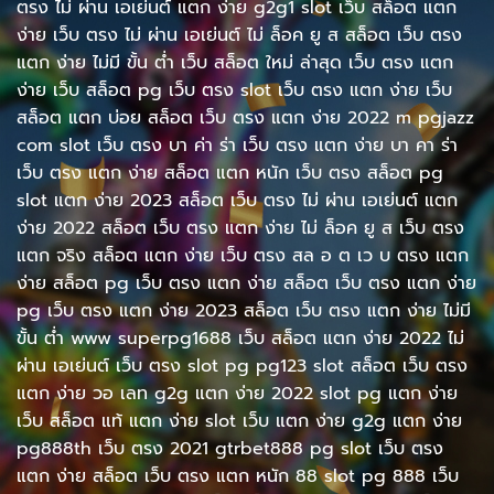
ตรง ไม่ ผ่าน เอเย่นต์ แตก ง่าย g2g1 slot เว็บ สล็อต แตก
ง่าย เว็บ ตรง ไม่ ผ่าน เอเย่นต์ ไม่ ล็อค ยู ส สล็อต เว็บ ตรง
แตก ง่าย ไม่มี ขั้น ต่ำ เว็บ สล็อต ใหม่ ล่าสุด เว็บ ตรง แตก
ง่าย เว็บ สล็อต pg เว็บ ตรง slot เว็บ ตรง แตก ง่าย เว็บ
สล็อต แตก บ่อย สล็อต เว็บ ตรง แตก ง่าย 2022 m pgjazz
com slot เว็บ ตรง บา ค่า ร่า เว็บ ตรง แตก ง่าย บา คา ร่า
เว็บ ตรง แตก ง่าย สล็อต แตก หนัก เว็บ ตรง สล็อต pg
slot แตก ง่าย 2023 สล็อต เว็บ ตรง ไม่ ผ่าน เอเย่นต์ แตก
ง่าย 2022 สล็อต เว็บ ตรง แตก ง่าย ไม่ ล็อค ยู ส เว็บ ตรง
แตก จริง สล็อต แตก ง่าย เว็บ ตรง สล อ ต เว บ ตรง แตก
ง่าย สล็อต pg เว็บ ตรง แตก ง่าย สล็อต เว็บ ตรง แตก ง่าย
pg เว็บ ตรง แตก ง่าย 2023 สล็อต เว็บ ตรง แตก ง่าย ไม่มี
ขั้น ต่ํา www superpg1688 เว็บ สล็อต แตก ง่าย 2022 ไม่
ผ่าน เอเย่นต์ เว็บ ตรง slot pg pg123 slot สล็อต เว็บ ตรง
แตก ง่าย วอ เลท g2g แตก ง่าย 2022 slot pg แตก ง่าย
เว็บ สล็อต แท้ แตก ง่าย slot เว็บ แตก ง่าย g2g แตก ง่าย
pg888th เว็บ ตรง 2021 gtrbet888 pg slot เว็บ ตรง
แตก ง่าย สล็อต เว็บ ตรง แตก หนัก 88 slot pg 888 เว็บ