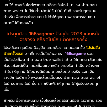
เกมได้ ทางเว็บไซต์พวกเรา สล็อตเว็บใหม่ มาแรง ฝาก-ถอน
true wallet ไม่มีขั้นต่ำ ฝาก10รับ100 ทันที รองรับทุกระบบ
สำหรับเพื่อการเข้าเล่นเกม ไม่ทำให้ทุกคน พลาดการเล่นเกม
อย่างไม่ต้องสงสัย
โปรทุนน้อย
168sagame
ปัจจุบัน 2023 แจกหนัก
จ่ายจริง สล็อตโบนัส แตกหลายครั้ง
โปรสล็อต ทุนน้อย ปัจจุบัน เกมสล็อต แตกบ่อยครั้ง
โปรโมชั่น
ฝากครั้งแรก
จากที่ทางเว็บไซต์พวกเรา
168sagame
รวม
เว็บไซต์สล็อต ฝาก-ถอน true wallet เข้ามาให้ทุกคน เลือกเล่น
ล้วนแล้วแต่เป็น เกมสล็อตแจกหนัก จ่ายจริง ทำเงิน สร้างผล
กำไร ให้ทุกคน ได้อย่างดีเยี่ยม เกมสล็อตจ่ายจริง แจกเงิน
รางวัล โบนัส แจ็คพอตสล็อตเว็บตรง ฝาก-ถอน true wallet
ไม่มี ธนาคาร ไม่มี ขั้น ต่ํา สปินฟรี ให้ทุกคน ได้ลุ้นรับตลอดทุก
เมื่อ
สำหรับเพื่อการเล่นเกม เว็บไซต์สล็อตโปรทุนน้อย ไม่ว่าท่าน ร่วม
บันเทิงใจเล่นเกมสล็อต ฝาก-ถอน true wallet ไม่มี บัญชี