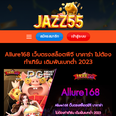
Skip
to
content
สมัครสมาชิก
เข้าสู่ระบบ
Allure168
เว็บตรงสล็อตพีจี บาคาร่า ไม่ต้อง
ทําเทิร์น เดิมพันเบทต่ำ 2023