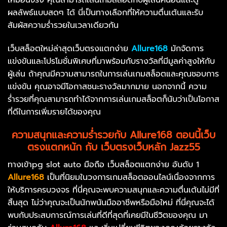
เหมือนจริง คุณสามารถเล่นเกมสล็อตกับผู้เล่นคนอื่นและดู
ผลลัพธ์แบบสดๆ ได้ นี่เป็นทางเลือกที่ให้ความตื่นเต้นและรับ
สัมผัสความร่ำรวยในเวลาเดียวกัน
เว็บสล็อตใหม่ล่าสุดเว็บตรงแตกง่าย
Allure168
มักจัดการ
แข่งขันและโปรโมชั่นพิเศษที่มาพร้อมกับรางวัลที่มีมูลค่าสูงให้กับ
ผู้เล่น ถ้าคุณมีความสามารถในการเล่นเกมสล็อตและคุณชอบการ
แข่งขัน คุณอาจมีโอกาสชนะรางวัลมากมาย นอกจากนี้ ความ
ร่ำรวยที่คุณสามารถทำได้จากการเล่นเกมสล็อตก็นับว่าเป็นโอกาส
ที่ดีในการเพิ่มรายได้ของคุณ
ความสนุกและความร่ำรวยกับ Allure168
ตอนนี้เว็บ
ตรงแตกหนัก กับ เว็บตรงเว็บหลัก Jazz55
ทางเข้าpg slot auto มือถือ เว็บสล็อตแตกง่าย อันดับ 1
Allure168
เป็นที่นิยมในวงการเกมสล็อตออนไลน์เนื่องจากการ
ให้บริการครบวงจร ที่นี่คุณจะพบความสนุกและความตื่นเต้นไม่มีที่
สิ้นสุด ไม่ว่าคุณจะเป็นนักพนันมืออาชีพหรือมือใหม่ ที่นี่คุณจะได้
พบกับประสบการณ์การเล่นที่ดีที่สุดที่เคยมีในชีวิตของคุณ มา