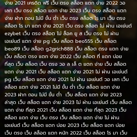
ง่าย 2021 เครดิต ฟรี เว็บ ตรง สล็อต แตก ง่าย 2022 วอ
เลท เว็บ ตรง สล็อต แตก ง่าย 2023 เว็บ ตรง สล็อต แตก
ง่าย ฝาก ถอน ไม่มี ขั้น ต่ํา เว็บ ตรง สล็อต โร มา เว็บ ตรง
สล็อต โร มา แตก ง่าย 2021 เว็บ ตรง สล็อต ไม่ ผ่าน เอเย่นต์
ezybet เว็บ ตรง สล็อต ไม่ ล็อค ยู ส เว็บ ตรง ไม่ ผ่าน
เอเย่นต์ แตก ง่าย pg เว็บ สล็อต beo555 เว็บ สล็อต
beo89 เว็บ สล็อต g2grich888 เว็บ สล็อต ตรง แตก ง่าย
เว็บ สล็อต ตรง แตก ง่าย 2022 เว็บ สล็อต ที่ แตก บ่อย
ที่สุด เว็บ สล็อต เว็บ ตรง วอ ล เล็ ต แตก ง่าย เว็บ สล็อต
แตก ง่าย 2021 เว็บ สล็อต แตก ง่าย 2021 ไม่ ผ่าน เอเย่นต์
pg เว็บ สล็อต แตก ง่าย 2021 ไม่ ผ่าน เอเย่นต์ วอ เลท เว็บ
สล็อต แตก ง่าย 2021 ไม่มี ขั้น ต่ำ เว็บ สล็อต แตก ง่าย
2023 ฝาก ถอน ไม่มี ขั้น ต่ำ เว็บ สล็อต แตก ง่าย 2023
ล่าสุด เว็บ สล็อต แตก ง่าย 2023 ไม่ ผ่าน เอเย่นต์ เว็บ สล็อต
แตก ง่าย ที่สุด 2021 เว็บ สล็อต แตก ง่าย ที่สุด 2023 เว็บ
สล็อต แตก ง่าย เว็บ ตรง เว็บ สล็อต แตก ง่าย ไม่ ผ่าน
เอเย่นต์ เว็บ สล็อต แตก บ่อย 2023 เว็บ สล็อต แตก บ่อย
เว็บ ตรง เว็บ สล็อต แตก หนัก 2022 เว็บ สล็อต โร มา เว็บ