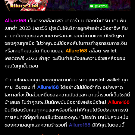
Allure168
เว็บตรงสล็อตพีจี บาคาร่า ไม่ต้องทําเทิร์น เดิมพัน
เบทต่ำ 2023 Jazz55 มุ่งเน้นให้บริการลูกค้าอย่างมืออาชีพ ทีม
งานสนับสนุนของพวกเขาพร้อมจะตอบคำถามและแก้ไขปัญหา
ของคุณทุกเมื่อ ไม่ว่าคุณจะมีข้อสงสัยในการทำธุรกรรมการเงิน
หรือเกมที่คุณเล่น ทีมงานของ
Allure168
สล็อต wallet
เครดิตฟรี 2023 ล่าสุด จะเป็นกำลังใจและความช่วยเหลือของ
คุณในทุกขั้นตอน
ท้าทายโชคของคุณและสนุกสนานในการเล่นเกมslot wallet ทุก
ค่าย เว็บตรง ที่
Allure168
ได้อย่างไม่มีข้อจำกัด อย่าพลาด
โอกาสที่จะเป็นส่วนหนึ่งของความมันส์และความร่ำรวยที่เว็บไซต์นี้
นำเสนอ ไม่ว่าคุณจะเป็นนักพนันมืออาชีพหรือมือใหม่
Allure168
ยินดีต้อนรับคุณทุกคนและพร้อมที่จะทำให้คุณได้รับประสบการณ์
การเล่นที่ดีที่สุดที่เคยมีในชีวิตของคุณ! ไม่รอช้า มาเป็นส่วนหนึ่ง
ของความสนุกและความร่ำรวยที่
Allure168
มีให้คุณในตอนนี้