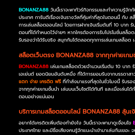
BONANZA88
วันนี้เราจะพาทัวร์กิจกรรมและทำความรู้จั
ประเทศ การันตีเรื่องเงินรางวัลที่คุ้มค่าที่สุดในตอนนี้ กับ 
การเล่นสล็อตออนไลน์ โดยการฝากเงินเริ่มต้นที่ 10 บาท รับ
ตอนที่ได้กำหนดไว้ง่ายๆ หากใครต้องการรับโปรโมชั่นสล็อตสุ
รับรองว่าได้รับจริง สนุกกันได้ตลอดทุกการเล่นเกมสล็อต เล่
สล็อตเว็บตรง BONANZA88 จากทุกค่ายเกมชั้น
BONANZA88
เล่นเกมสล็อตด้วยจำนวนเริ่มต้น 10 บาท รับท
เอเย่นต์ ยอดนิยมอันดับหนึ่ง ที่ได้การยอมรับจากบรรดาสา
แตก ง่าย เครดิต ฟรี
ที่กำลังมาแรงที่สุดในชั่วโมงนี้ รับ
จากทุกค่ายเกมชั้นนำ เล่นบนเว็บไซต์ได้ทันที และเมื่อเล่นได้
ตอบอย่างแน่นอน
บริการเกมสล็อตออนไลน์ BONANZA88 ลุ้นเงิน
อยากได้เครดิตเพิ่มต้องทำยังไง วันนี้เราจะพามาดูเงื่อนไข
ประเทศไทย และมีชื่อเสียงคนรู้จักแนะนำเข้ามาเล่นกันเยอะ จ