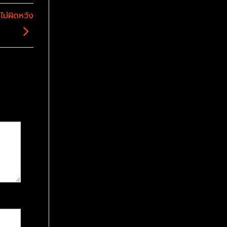
ม่ผิดหวัง