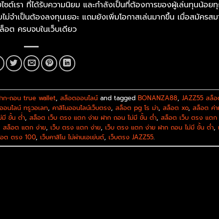
ไซต์เรา ที่ได้รับความนิยม และกำลังเป็นที่ต้องการของผู้เล่นทุนน้อยท
ไม่จำเป็นต้องลงทุนเยอะ แถมยังเพิ่มโอกาสเล่นมากขึ้น เมื่อสมัครสม
สล็อต ครบจบในเว็บเดียว
าก-ถอน true wallet
,
สล็อตออนไลน์
and tagged
BONANZA88
,
JAZZ55 สล็อ
นออนไลน์ ทรูวอเลท
,
คาสิโนออนไลน์เว็บตรง
,
สล็อต pg โร ม่า
,
สล็อต xo
,
สล็อต ค่
ี ขั้น ต่ำ
,
สล็อต เว็บ ตรง แตก ง่าย ฝาก ถอน ไม่มี ขั้น ต่ํา
,
สล็อต เว็บ ตรง แตก ง
,
สล็อต แตก ง่าย
,
เว็บ ตรง แตก ง่าย
,
เว็บ ตรง แตก ง่าย ฝาก ถอน ไม่มี ขั้น ต่ํา
,
ล็อต ตรง 100
,
เว็บคาสิโน ไม่ผ่านเอเย่นต์
,
เว็บตรง JAZZ55
.