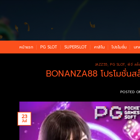
Skip
to
content
หน้าแรก
PG SLOT
SUPERSLOT
คาสิโน
โปรโมชั่น
บท
JAZZ55
,
PG SLOT
,
พีจี สล
BONANZA88 โปรโมชั่นสล็อ
POSTED 
23
Jul