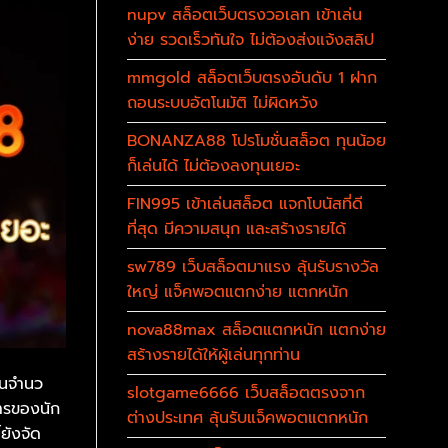
nupv สล็อตเว็บตรงวอเลท เข้าเล่น
ง่าย รวดเร็วทันใจ ไม่ต้องส่งแจ้งสลิป
mmgold สล็อตเว็บตรงอันดับ 1 ฝาก
ถอนระบบอัตโนมัติ ไม่ผิดหวัง
BONANZA88 โปรโมชั่นสล็อต ทุนน้อย
ก็เล่นได้ ไม่ต้องลงทุนเยอะ
FIN995 เข้าเล่นสล็อต แจกโบนัสที่ดี
ที่สุด มีความสนุก และสร้างรายได้
sw789 เว็บสล็อตมาแรง ลุ้นรับรางวัล
ใหญ่ แจ็คพอตแตกง่าย แตกหนัก
nova88max สล็อตแตกหนัก แตกง่าย
สร้างรายได้ให้ผู้เล่นทุกท่าน
พันจำนว
slotgame6666 เว็บสล็อตตรงจาก
การของนัก
ต่างประเทศ ลุ้นรับแจ็คพอตแตกหนัก
ยังจัด