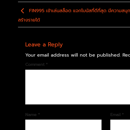
FIN995 เข้าเล่นสล็อต แจกโบนัสที่ดีที่สุด มีความสนุ
สร้างรายได้
Leave a Reply
Your email address will not be published.
Req
Comment
*
Name
*
Email
*