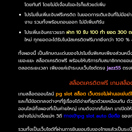
โดยทันที โดยไม่มีเงื่อนไขอะไรก็แล้วแต่เพิ่ม
โปรโมชั่นเพิ่มเงินฟรีเครดิต ในยอดการเติมเงินที่ไม่มีอ
งาน รวมทั้งพร้อมถอนออก ไม่มีเพิ่มเทิร์น
โปรเพิ่มเงินคราวแรก
ฝาก
10
รับ
100
ทํา ยอด
300
ถ
ใหม่ ทุกยอดจะได้รับโบนัสเครดิตฟรีมากยิ่งกว่า 100 % ส
ทั้งผองนี้ เป็นลักษณะเด่นของโปรโมชั่นพิเศษเพียงส่วนหนึ่
เยอะแยะ สล็อตเครดิตฟรี พร้อมให้บริการกับสมาชิกกดยอมรั
ตลอดระยะเวลา เพียงแค่เข้าระบบเว็บไซต์ตรง
jazz55
ตรงนี
สล็อตเครดิตฟรี เกมสล็อตท
เกมสล็อตออนไลน์
pg slot
สล็อต เว็บตรงไม่ผ่านเอเย่นต์ไม
และก็มีข้อตกลงต่างๆที่รู้เรื่องได้ง่ายที่สุดด้วยเหมือนกั
ออนไลน์ทั้งผองที่เป็นค่ายใหญ่ เกมดังจากทั้งโลก มาเปิดให
อย่างไม่น่าเบื่อแน่ๆ วิถี
ทางเข้า
pg slot auto
มือถือ
ของกา
รวมทั้งเป็นเว็บไซต์ที่ผ่านการยินยอมรับของไทยแล้วเป็นระเบี