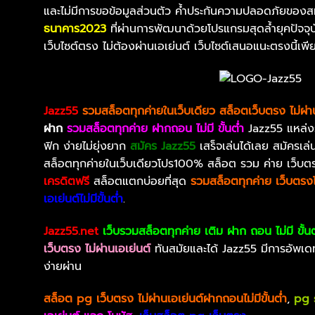
และไม่มีการขอข้อมูลส่วนตัว ค้ำประกันความปลอดภัยของสม
ธนาคาร
2023
ที่ผ่านการพัฒนาด้วยโปรแกรมสุดล้ำยุคปัจจุบั
เว็บไซต์ตรง ไม่ต้องผ่านเอเย่นต์ เว็บไซต์เสนอแนะตรงนี้เพีย
Jazz55
รวมสล็อตทุกค่ายในเว็บเดียว สล็อตเว็บตรง ไม่ผ่า
ฝาก
รวมสล็อตทุกค่าย ฝากถอน ไม่มี ขั้นต่ำ
Jazz55 แหล่
ฟิก ง่ายไม่ยุ่งยาก
สมัคร Jazz55
เสร็จเล่นได้เลย สมัครเ
สล็อตทุกค่ายในเว็บเดียวโปร100% สล็อต รวม ค่าย เว็บตรง
เครดิตฟรี
สล็อตแตกบ่อยที่สุด
รวมสล็อตทุกค่าย เว็บตรงไ
เอเย่นต์ไม่มีขั้นต่ำ
.
Jazz55.net
เว็บรวมสล็อตทุกค่าย เติม ฝาก ถอน ไม่มี ขั้นต
เว็บตรง ไม่ผ่านเอเย่นต์
ทันสมัยและได้ Jazz55 มีการอัพเดท
ง่ายผ่าน
สล็อต pg เว็บตรง ไม่ผ่านเอเย่นต์ฝากถอนไม่มีขั้นต่ำ
,
pg s