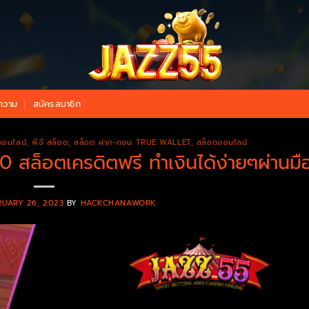
ความ
สมัครสมาชิก
ออนไลน์
,
พีจี สล็อต
,
สล็อต ฝาก-ถอน TRUE WALLET
,
สล็อตออนไลน์
 สล็อตเครดิตฟรี ทำเงินได้ง่ายๆผ่านมื
RUARY 26, 2023
BY
HACKCHANAWORK