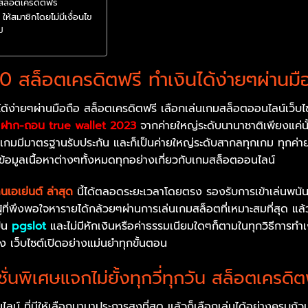
น สล็อตเครดิตฟรี
ห้สมาชิกโดยไม่มีเงื่อนไข
ป
 สล็อตเครดิตฟรี ทำเงินได้ง่ายๆผ่านมื
่ายๆผ่านมือถือ สล็อตเครดิตฟรี เลือกเล่นเกมสล็อตออนไลน์เว็บไซต์
ต ฝาก-ถอน
true wallet 2023
จากค่ายใหญ่ระดับนานาชาติเพียงแค่นั
ทุกเกมมีมาตรฐานรับประกัน และก็เป็นค่ายใหญ่ระดับสากลทุกเกม ทุกค่
้อมูลเนื้อหาต่างๆทั้งหมดทุกอย่างเกี่ยวกับเกมสล็อตออนไลน์
นเอเย่นต์ ล่าสุด
นี้ได้ตลอดระยะเวลาโดยตรง รองรับการเข้าเล่นพนัน
ู้ที่พึงพอใจหารายได้กล้วยๆผ่านการเล่นเกมสล็อตที่เหมาะสมที่สุด แล้ว
ปิน
pgslot
และไม่มีหักเงินหรือค่าธรรมเนียมใดๆก็ตามในทุกวิธีการทำเ
ิง เว็บไซต์เปิดอย่างแม่นยำทุกขั้นตอน
่นพิเศษแจกไม่ยั้งทุกวี่ทุกวัน สล็อตเครดิต
น์ ที่มีให้เลือกนานาประการสูงที่สุด แล้วก็เลือกเล่นได้อย่างครบถ้ว