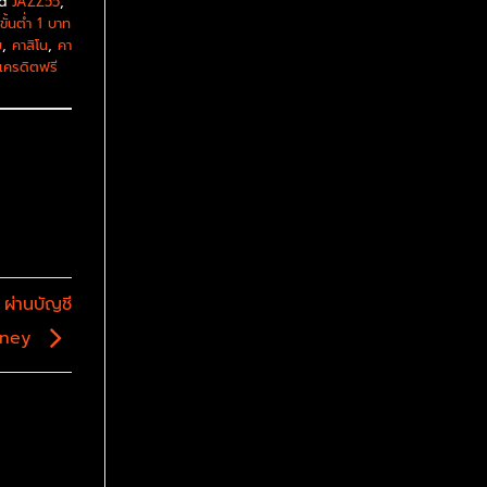
ed
JAZZ55
,
ั้นต่ำ 1 บาท
ย
,
คาสิโน
,
คา
เครดิตฟรี
ผ่านบัญชี
oney