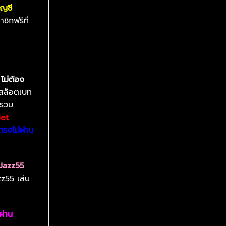
ัญชี
ชิกฟรีที่
ไม่ต้อง
นสล็อตเบท
ะรวม
let
ตรงไม่ผ่าน
Jazz55
zz55 เล่น
ผ่าน