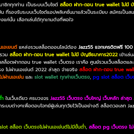
าชิกทุกท่าน เป็นระบบเว็บไซต์
สล็อต ฝาก-ถอน
true wallet
ไม่มี บ
น ที่รองรับระบบเว็บไซต์แอปพลิเคชั่นมาแล้วเป็นระเบียบ สมัครเป็นสมา
งแค่นั้น เลือกเล่นได้ทุกเกมดังที่พอใจ
นเอเยนต์
แหล่งรวมสล็อตออนไลน์ต้อง
Jazz55 แจกเครดิตฟรี 100 
งรวม
สล็อต ฝาก-ถอน true wallet ไม่มี บัญชีธนาคาร2022
เข้าเล่
ล่นสล็อตฝากถอน true wallet เว็บตรง เราคือ ศูนย์รวมเว็บสล็อตแล
 ไม่ผ่านเอเย่นต์ 2022 ล่าสุด จ่ายจริง
สล็อต ฝาก-ถอน true wal
ม่ผ่านเอเย่น
และ
slot wallet ทุกค่ายเว็บตรง
,
pg slot สล็อต เว็บ
่ำ
ในเว็บเดียว ครบวงจร
Jazz55 เว็บตรง เว็บใหญ่ เว็บหลัก ล่าสุด
ระบบต่างๆเพื่อตอบโจทย์ผู้เล่นทุกวัยไว้เป็นอย่างดี สล็อตวอเลท Ja
lot สล็อต เว็บตรงไม่ผ่านเอเย่นต์ไม่มีขั้นต่ำ
,
สล็อต pg เว็บตรง ไม่