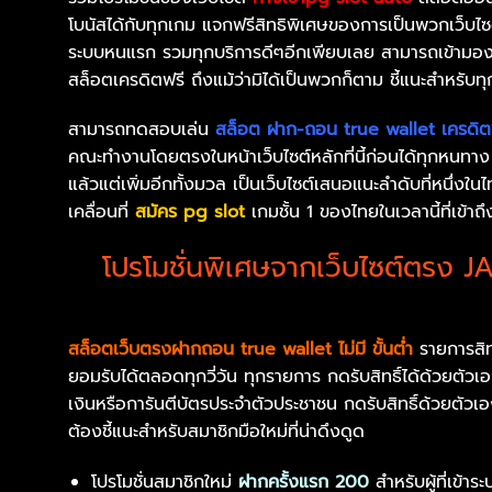
โบนัสได้กับทุกเกม แจกฟรีสิทธิพิเศษของการเป็นพวกเว็บไซต
ระบบหนแรก รวมทุกบริการดีๆอีกเพียบเลย สามารถเข้ามองที่
สล็อตเครดิตฟรี ถึงแม้ว่ามิได้เป็นพวกก็ตาม ชี้แนะสำหรับท
สามารถทดสอบเล่น
สล็อต ฝาก-ถอน true wallet เครดิต
คณะทำงานโดยตรงในหน้าเว็บไซต์หลักที่นี้ก่อนได้ทุกหนทาง
แล้วแต่เพิ่มอีกทั้งมวล เป็นเว็บไซต์เสนอแนะลำดับที่หนึ่
เคลื่อนที่
สมัคร pg slot
เกมชั้น 1 ของไทยในเวลานี้ที่เข้าถึงผ
โปรโมชั่นพิเศษจากเว็บไซต์ตรง J
สล็อตเว็บตรงฝากถอน
true wallet
ไม่มี ขั้นต่ำ
รายการสิทธ
ยอมรับได้ตลอดทุกวี่วัน ทุกรายการ กดรับสิทธิ์ได้ด้วยตัวเอง
เงินหรือการันตีบัตรประจำตัวประชาชน กดรับสิทธิ์ด้วยตัวเอง
ต้องชี้แนะสำหรับสมาชิกมือใหม่ที่น่าดึงดูด
โปรโมชั่นสมาชิกใหม่
ฝากครั้งแรก 200
สำหรับผู้ที่เข้า