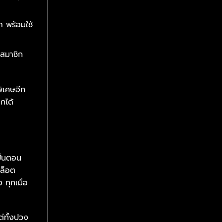
า พร้อมใช้
งสมาชิก
พิเศษอีก
กได้
ขั้นตอน
สล็อต
 ทุกเมื่อ
ต่ทั้งปวง