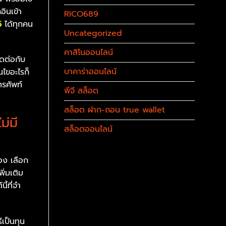
อินเข้า
RICO689
5
ได้ทุกคน
Uncategorized
คาสิโนออนไลน์
ดต่อกับ
บาคาร่าออนไลน์
นไขอะไรก็
ทรศัพท์
พีจี สล็อต
สล็อต ฝาก-ถอน true wallet
ม่มี
สล็อตออนไลน์
กอง เลือก
ิ่มเติม
้ที่จำ
ีเป็นทุน