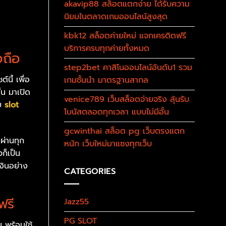
akavip88 สล็อตแตกง่าย ได้รับความ
นิยมในตลาดเกมออนไลน์สูงสุด
kbk12 สล็อตค่ายใหม่ แจกเครดิตฟรี
บริการครบทุกค่ายทั้งหมด
อถือ
step2bet คาสิโนออนไลน์อันดับ1 รวม
นี้ เพื่อ
เกมชั้นนำ มาตรฐานสากล
้น มาเปิด
venice789 เว็บสล็อตจ่ายจริง ลุ้นรับ
าย
slot
โบนัสตลอดทุกเวลา แบบไม่มีอั้น
gcwinthai สล็อต pg เว็บตรงแตก
ผ่านทุก
หนัก เว็บใหม่มาแซงทุกเว็บ
ก็เป็น
งินอย่าง
CATEGORIES
ฟรี
Jazz55
PG SLOT
น พร้อมใช้