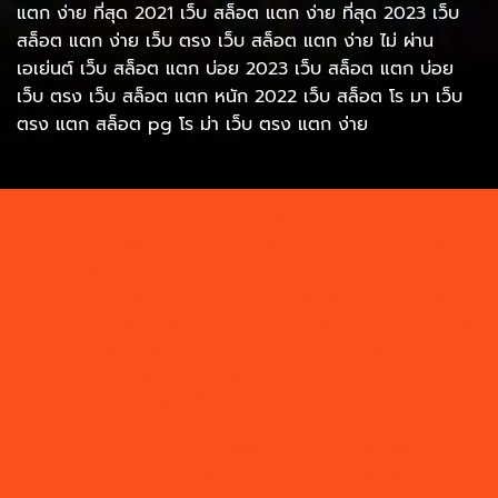
แตก ง่าย ที่สุด 2021 เว็บ สล็อต แตก ง่าย ที่สุด 2023 เว็บ
สล็อต แตก ง่าย เว็บ ตรง เว็บ สล็อต แตก ง่าย ไม่ ผ่าน
เอเย่นต์ เว็บ สล็อต แตก บ่อย 2023 เว็บ สล็อต แตก บ่อย
เว็บ ตรง เว็บ สล็อต แตก หนัก 2022 เว็บ สล็อต โร มา เว็บ
ตรง แตก สล็อต pg โร ม่า เว็บ ตรง แตก ง่าย
https://tga689z.com
https://tga689z.co
https://tga689z.xyz
https://rico689.com
https://g2g-cash.org
https://g2g-
cash.co
https://pg15k.bet
https://pg15k.me
https://pg15k.xyz
https://pg15k.co
https://pg15k.net
https://pgbet15k.com
https://pg15k.bet
https://pg15k.me
https://pg15k.xyz
https://pg15k.co
https://tga1168.com/
https://tgabet.xyz/
http://tga789.com/
https://tga1168.net/
https://tga1168.top/
https://tga1168.life/
https://678xbet.net/
https://678xbet.co
https://ans-
allstars.com/
https://rico168.net/
https://rico168.com/
https://one5bet.net/
https://one5bet.co/