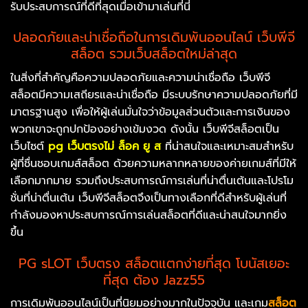
รับประสบการณ์ที่ดีที่สุดเมื่อเข้ามาเล่นที่นี่
ปลอดภัยและน่าเชื่อถือในการเดิมพันออนไลน์ เว็บพีจี
สล็อต รวมเว็บสล็อตใหม่ล่าสุด
ในสิ่งที่สำคัญคือความปลอดภัยและความน่าเชื่อถือ เว็บพีจี
สล็อตมีความเสถียรและน่าเชื่อถือ มีระบบรักษาความปลอดภัยที่มี
มาตรฐานสูง เพื่อให้ผู้เล่นมั่นใจว่าข้อมูลส่วนตัวและการเงินของ
พวกเขาจะถูกปกป้องอย่างเข้มงวด ดังนั้น เว็บพีจีสล็อตเป็น
เว็บไซต์
pg
เว็บตรงไม่ ล็อค ยู ส
ที่น่าสนใจและเหมาะสมสำหรับ
ผู้ที่ชื่นชอบเกมส์สล็อต ด้วยความหลากหลายของค่ายเกมส์ที่มีให้
เลือกมากมาย รวมถึงประสบการณ์การเล่นที่น่าตื่นเต้นและโปรโม
ชั่นที่น่าตื่นเต้น เว็บพีจีสล็อตจึงเป็นทางเลือกที่ดีสำหรับผู้เล่นที่
กำลังมองหาประสบการณ์การเล่นสล็อตที่ดีและน่าสนใจมากยิ่ง
ขึ้น
PG sLOT เว็บตรง สล็อตแตกง่ายที่สุด โบนัสเยอะ
ที่สุด ต้อง Jazz55
การเดิมพันออนไลน์เป็นที่นิยมอย่างมากในปัจจุบัน และเกม
สล็อต