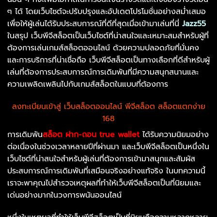
ๆ ได้ โดยเว็บไซต์จะปรับปรุงและอัปเดตโปรโมชั่นอย่างสม่ำเสมอ
เพื่อให้ผู้เล่นได้รับประสบการณ์ที่ดีที่สุดเมื่อเข้ามาเล่นที่นี่
Jazz55
ในสรุป เว็บพีจีสล็อตเป็นเว็บไซต์ที่น่าสนใจและเหมาะสมสำหรับผู้ที่
ต้องการเล่นเกมส์สล็อตออนไลน์ ด้วยความปลอดภัยที่มั่นคง
และการบริการที่น่าเชื่อถือ เว็บพีจีสล็อตเป็นทางเลือกที่ดีสำหรับผู้
เล่นที่ต้องการประสบการณ์การเดิมพันที่มีความสนุกสนานและ
ความเพลิดเพลินไปกับเกมส์สล็อตในแบบที่ต้องการ
ลงทะเบียนเข้าสู่ เว็บสล็อตออนไลน์ พีจีสล็อต สล็อตแตกง่าย
168
การเดิมพัน
สล็อต ฝาก-ถอน
true wallet
ได้รับความนิยมอย่าง
ต่อเนื่องในช่วงเวลาหลายปีที่ผ่านมา และเว็บพีจีสล็อตเป็นหนึ่งใน
เว็บไซต์ที่น่าสนใจสำหรับผู้เล่นที่ต้องการเข้ามาสนุกและสัมผัส
ประสบการณ์การเดิมพันที่เสมือนจริงอย่างแท้จริง ในบทความนี้
เราจะพาคุณไปสำรวจเหตุผลที่ทำให้เว็บพีจีสล็อตเป็นที่นิยมและ
เด่นอย่างมากในวงการพนันออนไลน์