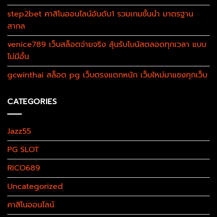
step2bet คาสิโนออนไลน์อันดับ1 รวมเกมชั้นนำ มาตรฐาน
สากล
venice789 เว็บสล็อตจ่ายจริง ลุ้นรับโบนัสตลอดทุกเวลา แบบ
ไม่มีอั้น
gcwinthai สล็อต pg เว็บตรงแตกหนัก เว็บใหม่มาแซงทุกเว็บ
CATEGORIES
Jazz55
PG SLOT
RICO689
Uncategorized
คาสิโนออนไลน์