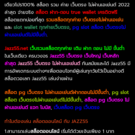
เดียวโปร100% สล็อต รวม ค่าย เว็บตรง ไม่ผ่านเอเย่นต์ 2022
ล่าสุด จ่ายจริง
สล็อต ฝาก-ถอน true wallet เครดิตฟรี
สล็อตแตกบ่อยที่สุด
รวมสล็อตทุกค่าย เว็บตรงไม่ผ่านเอเย่น
และ
slot wallet ทุกค่ายเว็บตรง
,
pg slot สล็อต เว็บตรงไม่
ผ่านเอเย่นต์ไม่มีขั้นต่ำ
.
Jazz55.net
เว็บรวมสล็อตทุกค่าย เติม ฝาก ถอน ไม่มี ขั้นต่ำ
ในเว็บเดียว ครบวงจร
Jazz55 เว็บตรง เว็บใหญ่ เว็บหลัก
ล่าสุด
Jazz55 เว็บตรง ไม่ผ่านเอเย่นต์
ทันสมัยและได้ Jazz55 มี
การอัพเดทระบบต่างๆเพื่อตอบโจทย์ผู้เล่นทุกวัยไว้เป็นอย่างดี
สล็อตวอเลท Jazz55 เล่นง่ายผ่าน
สล็อต pg เว็บตรง ไม่ผ่านเอเย่นต์ฝากถอนไม่มีขั้นต่ำ
,
pg slot
สล็อต เว็บตรงไม่ผ่านเอเย่นต์ไม่มีขั้นต่ำ
,
สล็อต pg เว็บตรง ไม่
ผ่านเอเย่นต์ แจก โบนัส
,
เว็บสล็อต pg เว็บตรง
ทำไมต้องเล่น สล็อตออนไลน์ กับ JAZZ55
1.สามารถเล่น
สล็อตออนไลน์
เริ่มได้ด้วยเงินเพียง 1 บาท