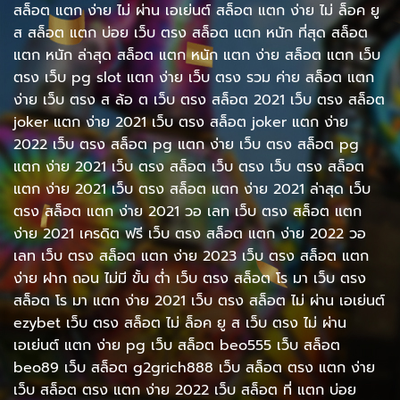
สล็อต แตก ง่าย ไม่ ผ่าน เอเย่นต์ สล็อต แตก ง่าย ไม่ ล็อค ยู
ส สล็อต แตก บ่อย เว็บ ตรง สล็อต แตก หนัก ที่สุด สล็อต
แตก หนัก ล่าสุด สล็อต แตก หนัก แตก ง่าย สล็อต แตก เว็บ
ตรง เว็บ pg slot แตก ง่าย เว็บ ตรง รวม ค่าย สล็อต แตก
ง่าย เว็บ ตรง ส ล้อ ต เว็บ ตรง สล็อต 2021 เว็บ ตรง สล็อต
joker แตก ง่าย 2021 เว็บ ตรง สล็อต joker แตก ง่าย
2022 เว็บ ตรง สล็อต pg แตก ง่าย เว็บ ตรง สล็อต pg
แตก ง่าย 2021 เว็บ ตรง สล็อต เว็บ ตรง เว็บ ตรง สล็อต
แตก ง่าย 2021 เว็บ ตรง สล็อต แตก ง่าย 2021 ล่าสุด เว็บ
ตรง สล็อต แตก ง่าย 2021 วอ เลท เว็บ ตรง สล็อต แตก
ง่าย 2021 เครดิต ฟรี เว็บ ตรง สล็อต แตก ง่าย 2022 วอ
เลท เว็บ ตรง สล็อต แตก ง่าย 2023 เว็บ ตรง สล็อต แตก
ง่าย ฝาก ถอน ไม่มี ขั้น ต่ํา เว็บ ตรง สล็อต โร มา เว็บ ตรง
สล็อต โร มา แตก ง่าย 2021 เว็บ ตรง สล็อต ไม่ ผ่าน เอเย่นต์
ezybet เว็บ ตรง สล็อต ไม่ ล็อค ยู ส เว็บ ตรง ไม่ ผ่าน
เอเย่นต์ แตก ง่าย pg เว็บ สล็อต beo555 เว็บ สล็อต
beo89 เว็บ สล็อต g2grich888 เว็บ สล็อต ตรง แตก ง่าย
เว็บ สล็อต ตรง แตก ง่าย 2022 เว็บ สล็อต ที่ แตก บ่อย