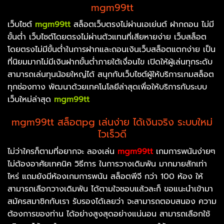
mgm99tt
เว็บไซต์
mgm99tt
สล็อตเว็บตรงไม่ผ่านเอเย่นต์ ฝากถอน ไม่มี
ขั้นต่ำ เว็บไซต์โดยตรงไม่ผ่านตัวแทนที่เสียหายง่าย เว็บสล็อต
โดยตรงไม่มีขั้นต่ำในการฝากและถอนเงินเว็บสล็อตแตกง่าย เป็น
ที่นิยมมากไม่มีเงินฝากขั้นต่ำภายใต้เงื่อนไข เปิดให้ผู้เล่นทุกระดับ
สามารถเล่นทุนน้อยใหญ่ได้ สนุกกับเว็บไซต์ผู้ให้บริการเกมสล็อต
ทุกช่องทาง พัฒนาด้วยเทคโนโลยีล่าสุดเพื่อให้บริการกับระบบ
เว็บใหม่ล่าสุด
mgm99tt
mgm99tt สล็อตpg เล่นง่าย ได้เงินจริง ระบบใหม่
ไวเร็วดี
ไม่ว่าใครก็ตามที่อยากจะ ลองเล่น
mgm99tt
เกมการพนันง่ายๆ
ไม่ต้องอาศัยเทคนิค วิธีการ ในการวางเดิมพัน มากมายสักเท่า
ไหร่ แถมยังมีห้องเกมการพนัน สล็อตพีจี กว่า 100 ห้อง ให้
สามารถเลือกวางเดิมพัน ได้ตามใจชอบแล้วละก็ ขอแนะนำเข้ามา
สมัครสมาชิกกับเรา รับรองได้เลยว่า จะสามารถตอบสนอง ความ
ต้องการของท่าน ได้อย่างสูงสุดอย่างแน่นอน สามารถเลือกใช้