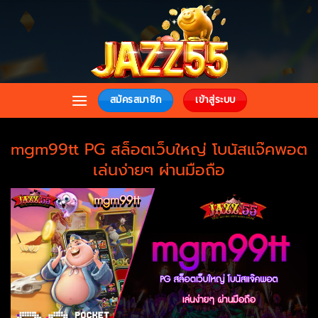
Skip
to
content
สมัครสมาชิก
เข้าสู่ระบบ
mgm99tt PG สล็อตเว็บใหญ่ โบนัสแจ๊คพอต
เล่นง่ายๆ ผ่านมือถือ