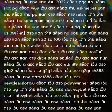
สล็อต pg เว็บ ตรง แตก ง่าย 2022 สล็อต pgauto สล็อต
slot pg สล็อต w69 เว็บ ตรง สล็อต ค่าย askmebet แตก
ง่าย สล็อต ค่าย pp แตก ง่าย สล็อต ค่าย relax แตก ง่าย
สล็อต ค่าย spadegaming แตก ง่าย สล็อต ค่าย ที่ ไม่ ล็อค
ยู ส สล็อต ค่าย นอก แตก ดี สล็อต ตรง pg สล็อต ต่าง
ประเทศ ใหญ่ ตรง แตก ง่าย สล็อต ทุน น้อย แตก หนัก สล็อต
ปรับ แตก สล็อต ฝาก 20 รับ 100 เว็บ ตรง แตก ง่าย สล็อต
ฝาก ถอน true wallet เว็บ ตรง แตก ง่าย สล็อต วอ เลท
เว็บ ตรง แตก ง่าย สล็อต สล็อต เว็บ ตรง สล็อต ออนไลน์
เว็บ ตรง แตก ง่าย drc4 สล็อต ออนไลน์ เว็บ ตรง แตก หนัก
สล็อต เว็บ ต ตรง สล็อต เว็บ ตรง edm99 สล็อต เว็บ ตรง
g1g2 สล็อต เว็บ ตรง g2g1 สล็อต เว็บ ตรง g2grich888
สล็อต เว็บ ตรง gtrbet888 สล็อต เว็บ ตรง
newclearslot168 สล็อต เว็บ ตรง pd99winner สล็อต เว็บ
ตรง pg แตก ง่าย สล็อต เว็บ ตรง slot ezybet สล็อต เว็บ
ตรง slotezybet สล็อต เว็บ ตรง สล็อต pg สล็อต เว็บ ตรง
สล็อต เว็บ ตรง สล็อต เว็บ ตรง สล็อต แตก ง่าย สล็อต เว็บ
ตรง เว็บ ตรง สล็อต เว็บ ตรง แตก สล็อต เว็บ ตรง แตก