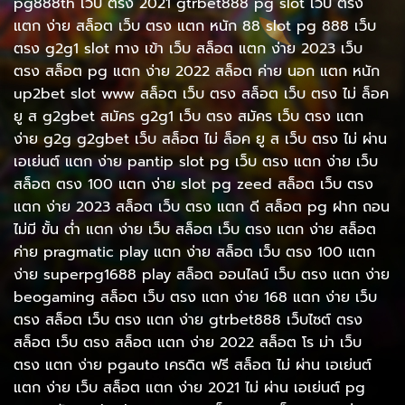
pg888th เว็บ ตรง 2021 gtrbet888 pg slot เว็บ ตรง
แตก ง่าย สล็อต เว็บ ตรง แตก หนัก 88 slot pg 888 เว็บ
ตรง g2g1 slot ทาง เข้า เว็บ สล็อต แตก ง่าย 2023 เว็บ
ตรง สล็อต pg แตก ง่าย 2022 สล็อต ค่าย นอก แตก หนัก
up2bet slot www สล็อต เว็บ ตรง สล็อต เว็บ ตรง ไม่ ล็อค
ยู ส g2gbet สมัคร g2g1 เว็บ ตรง สมัคร เว็บ ตรง แตก
ง่าย g2g g2gbet เว็บ สล็อต ไม่ ล็อค ยู ส เว็บ ตรง ไม่ ผ่าน
เอเย่นต์ แตก ง่าย pantip slot pg เว็บ ตรง แตก ง่าย เว็บ
สล็อต ตรง 100 แตก ง่าย slot pg zeed สล็อต เว็บ ตรง
แตก ง่าย 2023 สล็อต เว็บ ตรง แตก ดี สล็อต pg ฝาก ถอน
ไม่มี ขั้น ต่ำ แตก ง่าย เว็บ สล็อต เว็บ ตรง แตก ง่าย สล็อต
ค่าย pragmatic play แตก ง่าย สล็อต เว็บ ตรง 100 แตก
ง่าย superpg1688 play สล็อต ออนไลน์ เว็บ ตรง แตก ง่าย
beogaming สล็อต เว็บ ตรง แตก ง่าย 168 แตก ง่าย เว็บ
ตรง สล็อต เว็บ ตรง แตก ง่าย gtrbet888 เว็บไซต์ ตรง
สล็อต เว็บ ตรง สล็อต แตก ง่าย 2022 สล็อต โร ม่า เว็บ
ตรง แตก ง่าย pgauto เครดิต ฟรี สล็อต ไม่ ผ่าน เอเย่นต์
แตก ง่าย เว็บ สล็อต แตก ง่าย 2021 ไม่ ผ่าน เอเย่นต์ pg