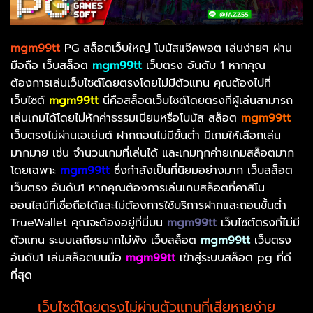
mgm99tt
PG สล็อตเว็บใหญ่ โบนัสแจ๊คพอต เล่นง่ายๆ ผ่าน
มือถือ เว็บสล็อต
mgm99tt
เว็บตรง อันดับ 1 หากคุณ
ต้องการเล่นเว็บไซต์โดยตรงโดยไม่มีตัวแทน คุณต้องไปที่
เว็บไซต์
mgm99tt
นี่คือสล็อตเว็บไซต์โดยตรงที่ผู้เล่นสามารถ
เล่นเกมได้โดยไม่หักค่าธรรมเนียมหรือโบนัส สล็อต
mgm99tt
เว็บตรงไม่ผ่านเอเย่นต์ ฝากถอนไม่มีขั้นต่ำ มีเกมให้เลือกเล่น
มากมาย เช่น จำนวนเกมที่เล่นได้ และเกมทุกค่ายเกมสล็อตมาก
โดยเฉพาะ
mgm99tt
ซึ่งกำลังเป็นที่นิยมอย่างมาก เว็บสล็อต
เว็บตรง อันดับ1 หากคุณต้องการเล่นเกมสล็อตที่คาสิโน
ออนไลน์ที่เชื่อถือได้และไม่ต้องการใช้บริการฝากและถอนขั้นต่ำ
TrueWallet คุณจะต้องอยู่ที่นี่บน
mgm99tt
เว็บไซต์ตรงที่ไม่มี
ตัวแทน ระบบเสถียรมากไม่พัง เว็บสล็อต
mgm99tt
เว็บตรง
อันดับ1 เล่นสล็อตบนมือ
mgm99tt
เข้าสู่ระบบสล็อต pg ที่ดี
ที่สุด
เว็บไซต์โดยตรงไม่ผ่านตัวแทนที่เสียหายง่าย