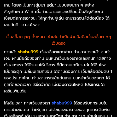
เกม โดยจะเป็นการสุ่มมา แต่มาแบบบ่อยมาก ๆ อย่าง
สัญลักษณ์ Wild เมื่อท่านเอาชนะ จะเปลี่ยนเป็นสัญลักษณ์
เชื่อมต่อการเอาชนะ ให้ทุกท่านผู้เล่น สามารถชนะได้ต่อเนื่อง ได้
เลยทันที ดาวน์โหลด
เว็บสล็อต pg ทั้งหมด เข้าเล่นทำเงินผ่านมือถือเว็บสล็อต pg
เว็บตรง
ทางเข้า
shabu999
เว็บสล็อตแตกง่าย ท่านสามารถเข้าเล่นทำ
เงิน ผ่านมือถือของท่าน บนหน้าเว็บของเราได้เลยทันที โดยทาง
เว็บของเรา ได้มีระบบให้บริการ ที่มีความเสถียร เล่นได้ลื่นไหล
ไม่มีกระตุก เปลี่ยนเกมที่ชอบ ได้ตามต้องการ เว็บสล็อตอันดับ 1
ของประเทศไทย ท่านสามารถเข้าเล่นเกม บนหน้าเว็บของเรา ได้
ทุกที่ตลอดเวลา ไร้ขีดจำกัด ไม่ต้องดาวน์โหลด โปรแกรมใด
เสริมเพิ่มเติม
ให้เสียเวลา ทางเว็บของเรา
shabu999
ได้รองรับทุกระบบใน
การเข้าเล่นเกม ทำให้ทุกท่านได้สนุกสนาน ตลอดทุกการเดิมพัน
เว็บสล็อตอันดับ 1 ของประเทศไทย ท่านสามารถ เข้าเล่นเกม บน