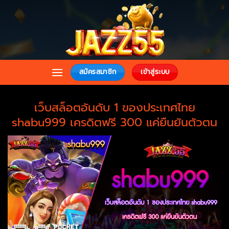
Skip
to
content
สมัครสมาชิก
เข้าสู่ระบบ
เว็บสล็อตอันดับ 1 ของประเทศไทย
shabu999 เครดิตฟรี 300 แค่ยืนยันตัวตน