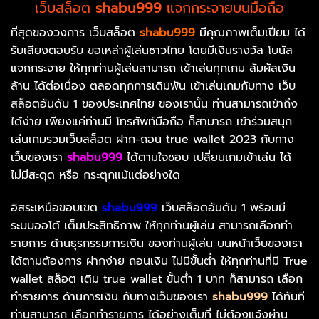
เว็บสล็อต
shabu999
แจกกระจายบนมือถือ
ที่สุดของวงการ เว็บสล็อต
shabu999
มีคุณภาพเต็มเปี่ยม ได้
รับเสียงตอบรับ ขอเหล่าผู้เล่นชาวไทย โดยมีเงินรางวัล โบนัส
แจกกระจาย ให้ทุกท่านผู้เล่นสามารถ เข้าเล่นทุกเกม สัมผัสเงิน
ล้าน ได้ต่อเนื่อง ตลอดทุกการเดิมพัน เข้าเล่นเกมกับทาง เว็บ
สล็อตอันดับ 1 ของประเทศไทย ของเรานั้น ท่านสามารถเข้าถึง
ได้ง่าย เพียงแค่ท่านมี โทรศัพท์มือถือ ก็สามารถ เข้าร่วมสนุก
เล่นเกมรวมเว็บสล็อต ฝาก-ถอน true wallet 2023 กับทาง
เว็บของเรา
shabu999
ได้ตามใจชอบ เปลี่ยนเกมเข้าเล่น ได้
ไม่มีสะดุด หรือ กระตุกแม้แต่อย่างใด
อิสระเหนือขอบเขต
shabu999
เว็บสล็อตอันดับ 1 พร้อมมี
ระบบออโต้ เต็มประสิทธิภาพ ให้ทุกท่านผู้เล่น สามารถเลือกทำ
รายการ ด้านธุรกรรมการเงิน ของท่านผู้เล่น บนหน้าเว็บของเรา
ได้ตามต้องการ ฝากง่าย ถอนเงิน ไม่มีขั้นต่ำ ให้ทุกท่านที่มี True
wallet สล็อต เติม true wallet ขั้นต่ำ 1 บาท ก็สามารถ เลือก
ทำรายการ ด้านการเงิน กับทางเว็บของเรา
shabu999
ได้ทันที
ท่านสามารถ เลือกทำรายการ ได้อย่างเต็มที่ ไม่ต้องแจ้งผ่าน