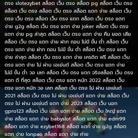
ตรง slotezybet สล็อต เว็บ ตรง สล็อต pg สล็อต เว็บ ตรง
สล็อต เว็บ ตรง สล็อต เว็บ ตรง สล็อต แตก ง่าย สล็อต เว็บ
ตรง เว็บ ตรง สล็อต เว็บ ตรง แตก สล็อต เว็บ ตรง แตก
ง่าย g2g สล็อต เว็บ ตรง แตก ง่าย joker สล็อต เว็บ ตรง
แตก ง่าย pg ล่าสุด สล็อต เว็บ ตรง แตก ง่าย คืน ยอด เสีย
สล็อต เว็บ ตรง แตก ง่าย ฝาก ถอน ไม่มี ขั้น ต่ำ สล็อต เว็บ
ตรง แตก ง่าย ฝาก ถอน ไม่มี ขั้น ต่ํา สล็อต เว็บ ตรง แตก
ง่าย ล่าสุด สล็อต เว็บ ตรง แตก ง่าย เครดิต ฟรี สล็อต เว็บ
ตรง แตก ง่าย ไม่ ผ่าน เอเย่นต์ สล็อต เว็บ ตรง แตก ง่าย
ไม่มี ขั้น ต่ํา วอ เลท สล็อต เว็บ ตรง แตก จริงสล็อต เว็บ ตรง
แตก ดี ที่สุด สล็อต เว็บ ตรง แตก หนัก 2022 สล็อต เว็บ
ตรง แตก หนัก วอ เลท สล็อต เว็บ ตรง ไม่ ผ่าน เอเย่นต์
2021 สล็อต เว็บ ตรง ไม่ ผ่าน เอเย่นต์ แตก ง่าย สล็อต เว็บ
ตรง ไม่ ผ่าน เอเย่นต์ แตก ง่าย 2023 สล็อต เว็บ นอก
gpro123 สล็อต เว็บ นอก แตก ง่าย สล็อต เว็บ ใหญ่ แตก
ง่าย สล็อต แตก ง่าย babyslot สล็อต แตก ง่าย edm99
สล็อต แตก ง่าย ezybet168 สล็อต แตก ง่าย g2g สล็อต
แตก ง่าย lonpao สล็อต แตก ง่าย ค่าย