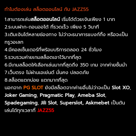
ทำไมต้องเล่น สล็อตออนไลน์ กับ JAZZ55
1.สามารถเล่น
สล็อตออนไลน์
เริ่มได้ด้วยเงินเพียง 1 บาท
2.ระบบฝาก-ถอนออโต้ ที่รวดเร็ว เพียง 5 วินาที
3.เติมเงินได้หลายช่องทาง ไม่ว่าจะธนาคารแบงก์กิ้ง หรือจะเป็น
ทรูวอเลท
4.มีคอลเซ็นเตอร์ที่พร้อมบริการตลอด 24 ชั่วโมง
5.รวบรวมค่ายเกมสล็อตเอาไว้มากที่สุด
6.มีเกมสล็อตให้เลือกเล่นมากที่สุดถึง 350 เกม จากค่ายชั้นนำ
7.เว็บตรง ไม่ผ่านเอเย่นต์ มั่นคง ปลอดภัย
8.สล็อตแตกบ่อย แตกมากที่สุด
นอกจาก
PG SLOT
ยังมีสล็อตจากค่ายอื่นไม่ว่าจะเป็น
Slot XO
​,
Joker Gaming
,
Pragmatic Play
​,
Ameba Slot
​,
Spadegaming
​,
Jili Slot
,
Superslot, Askmebet
เป็นต้น
เล่นได้ทุกเวลาที่
JAZZ55