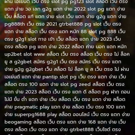
ผ่าน เอเย่นต์ เว็บ ตรง slot pg pg123 slot สล็อต เว็บ ตรง
แตก ง่าย วอ เลท g2g แตก ง่าย 2022 slot pg แตก ง่าย
เว็บ สล็อต แท้ แตก ง่าย slot เว็บ แตก ง่าย g2g แตก ง่าย
pg888th เว็บ ตรง 2021 gtrbet888 pg slot เว็บ ตรง
แตก ง่าย สล็อต เว็บ ตรง แตก หนัก 88 slot pg 888 เว็บ
ตรง g2g1 slot ทาง เข้า เว็บ สล็อต แตก ง่าย 2023 เว็บ
ตรง สล็อต pg แตก ง่าย 2022 สล็อต ค่าย นอก แตก หนัก
up2bet slot www สล็อต เว็บ ตรง สล็อต เว็บ ตรง ไม่ ล็อค
ยู ส g2gbet สมัคร g2g1 เว็บ ตรง สมัคร เว็บ ตรง แตก
ง่าย g2g g2gbet เว็บ สล็อต ไม่ ล็อค ยู ส เว็บ ตรง ไม่ ผ่าน
เอเย่นต์ แตก ง่าย pantip slot pg เว็บ ตรง แตก ง่าย เว็บ
สล็อต ตรง 100 แตก ง่าย slot pg zeed สล็อต เว็บ ตรง
แตก ง่าย 2023 สล็อต เว็บ ตรง แตก ดี สล็อต pg ฝาก ถอน
ไม่มี ขั้น ต่ำ แตก ง่าย เว็บ สล็อต เว็บ ตรง แตก ง่าย สล็อต
ค่าย pragmatic play แตก ง่าย สล็อต เว็บ ตรง 100 แตก
ง่าย superpg1688 play สล็อต ออนไลน์ เว็บ ตรง แตก ง่าย
beogaming สล็อต เว็บ ตรง แตก ง่าย 168 แตก ง่าย เว็บ
ตรง สล็อต เว็บ ตรง แตก ง่าย gtrbet888 เว็บไซต์ ตรง