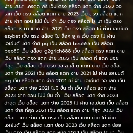
ง่าย 2021 เครดิต ฟรี เว็บ ตรง สล็อต แตก ง่าย 2022 วอ
เลท เว็บ ตรง สล็อต แตก ง่าย 2023 เว็บ ตรง สล็อต แตก
ง่าย ฝาก ถอน ไม่มี ขั้น ต่ํา เว็บ ตรง สล็อต โร มา เว็บ ตรง
สล็อต โร มา แตก ง่าย 2021 เว็บ ตรง สล็อต ไม่ ผ่าน เอเย่นต์
ezybet เว็บ ตรง สล็อต ไม่ ล็อค ยู ส เว็บ ตรง ไม่ ผ่าน
เอเย่นต์ แตก ง่าย pg เว็บ สล็อต beo555 เว็บ สล็อต
beo89 เว็บ สล็อต g2grich888 เว็บ สล็อต ตรง แตก ง่าย
เว็บ สล็อต ตรง แตก ง่าย 2022 เว็บ สล็อต ที่ แตก บ่อย
ที่สุด เว็บ สล็อต เว็บ ตรง วอ ล เล็ ต แตก ง่าย เว็บ สล็อต
แตก ง่าย 2021 เว็บ สล็อต แตก ง่าย 2021 ไม่ ผ่าน เอเย่นต์
pg เว็บ สล็อต แตก ง่าย 2021 ไม่ ผ่าน เอเย่นต์ วอ เลท เว็บ
สล็อต แตก ง่าย 2021 ไม่มี ขั้น ต่ำ เว็บ สล็อต แตก ง่าย
2023 ฝาก ถอน ไม่มี ขั้น ต่ำ เว็บ สล็อต แตก ง่าย 2023
ล่าสุด เว็บ สล็อต แตก ง่าย 2023 ไม่ ผ่าน เอเย่นต์ เว็บ สล็อต
แตก ง่าย ที่สุด 2021 เว็บ สล็อต แตก ง่าย ที่สุด 2023 เว็บ
สล็อต แตก ง่าย เว็บ ตรง เว็บ สล็อต แตก ง่าย ไม่ ผ่าน
เอเย่นต์ เว็บ สล็อต แตก บ่อย 2023 เว็บ สล็อต แตก บ่อย
เว็บ ตรง เว็บ สล็อต แตก หนัก 2022 เว็บ สล็อต โร มา เว็บ