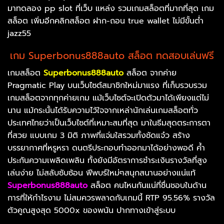
มาทดลอง pp slot ที่เว็บ แหล่ง รวมเกมสล็อตที่มากที่สุด เกม
สล็อต เพิ่มอีกคลิกสล็อต ฝาก-ถอน true wallet ไม่มีขั้นต่ำ
jazz55
เกม Superbonus888auto สล็อต ทดสอบเล่นฟรี
เกมสล็อต
Superbonus888auto
สล็อต จากค่าย
Pragmatic Play บนเว็บไซต์สมาชิกใหม่มาแรง ที่เก็บรวบรวม
เกมสล็อตจากทุกค่ายเกม แม้เว็บไซต์จะเปิดตัวมาได้เพียงแต่ไม่
นาน แม้กระนั้นได้รับความไว้ใจจากเหล่านักเล่นเกมสล็อตทั่ว
ประเทศไทยว่าเป็นเว็บไซต์ที่เหมาะสมที่สุด มาในธีมสุดตระการตา
ที่สวย แบบเกม 3 มิติ ภาพที่แจ่มใสรวมทั้งชัดแจ๋ว สร้าง
บรรยากาศที่หรูหรา ดนตรีประกอบทำออกมาได้อย่างพอดี ค้ำ
ประกันความเพลิดเพลิน ทั้งยังมีอัตราการชำระเงินรางวัลที่สูง
เล่นง่าย ไม่สลับซับซ้อน ฟีพบร์ใหม่ๆสนุกสนานอย่างแน่แท้
Superbonus888auto
สล็อต คนไหนกันแน่ที่ชื่นชอบในด้าน
การที่ให้กำไรงาม ไม่สมควรพลาดกับเกมนี้ RTP 95.56% รางวัล
ตัวคูณสูงสุด 5000x ของพนัน ปากทางเข้าสู่ระบบ