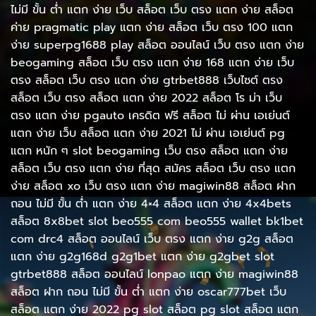
ไม่มี ขั้น ต่ำ แตก ง่าย เว็บ สล็อต เว็บ ตรง แตก ง่าย สล็อต
ค่าย pragmatic play แตก ง่าย สล็อต เว็บ ตรง 100 แตก
ง่าย superpg1688 play สล็อต ออนไลน์ เว็บ ตรง แตก ง่าย
beogaming สล็อต เว็บ ตรง แตก ง่าย 168 แตก ง่าย เว็บ
ตรง สล็อต เว็บ ตรง แตก ง่าย gtrbet888 เว็บไซต์ ตรง
สล็อต เว็บ ตรง สล็อต แตก ง่าย 2022 สล็อต โร ม่า เว็บ
ตรง แตก ง่าย pgauto เครดิต ฟรี สล็อต ไม่ ผ่าน เอเย่นต์
แตก ง่าย เว็บ สล็อต แตก ง่าย 2021 ไม่ ผ่าน เอเย่นต์ pg
แตก หนัก ๆ slot beogaming เว็บ ตรง สล็อต แตก ง่าย
สล็อต เว็บ ตรง แตก ง่าย ที่สุด สมัคร สล็อต เว็บ ตรง แตก
ง่าย สล็อต xo เว็บ ตรง แตก ง่าย magiwin88 สล็อต ฝาก
ถอน ไม่มี ขั้น ต่ำ แตก ง่าย 4×4 สล็อต แตก ง่าย 4x4bets
สล็อต 8x8bet slot beo555 com beo555 wallet bk1bet
com drc4 สล็อต ออนไลน์ เว็บ ตรง แตก ง่าย g2g สล็อต
แตก ง่าย g2g168d g2g1bet แตก ง่าย g2gbet slot
gtrbet888 สล็อต ออนไลน์ lonpao แตก ง่าย magiwin88
สล็อต ฝาก ถอน ไม่มี ขั้น ต่ำ แตก ง่าย oscar777bet เว็บ
สล็อต แตก ง่าย 2022 pg slot สล็อต pg slot สล็อต แตก