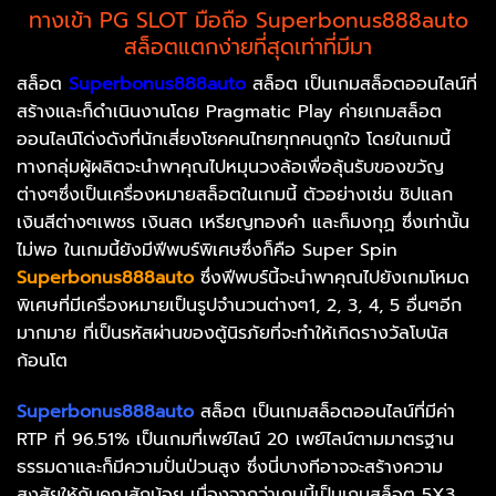
ทางเข้า PG SLOT มือถือ Superbonus888auto
สล็อตแตกง่ายที่สุดเท่าที่มีมา
สล็อต
Superbonus888auto
สล็อต เป็นเกมสล็อตออนไลน์ที่
สร้างและก็ดำเนินงานโดย Pragmatic Play ค่ายเกมสล็อต
ออนไลน์โด่งดังที่นักเสี่ยงโชคคนไทยทุกคนถูกใจ โดยในเกมนี้
ทางกลุ่มผู้ผลิตจะนำพาคุณไปหมุนวงล้อเพื่อลุ้นรับของขวัญ
ต่างๆซึ่งเป็นเครื่องหมายสล็อตในเกมนี้ ตัวอย่างเช่น ชิปแลก
เงินสีต่างๆเพชร เงินสด เหรียญทองคำ และก็มงกุฏ ซึ่งเท่านั้น
ไม่พอ ในเกมนี้ยังมีฟีพบร์พิเศษซึ่งก็คือ Super Spin
Superbonus888auto
ซึ่งฟีพบร์นี้จะนำพาคุณไปยังเกมโหมด
พิเศษที่มีเครื่องหมายเป็นรูปจำนวนต่างๆ1, 2, 3, 4, 5 อื่นๆอีก
มากมาย ที่เป็นรหัสผ่านของตู้นิรภัยที่จะทำให้เกิดรางวัลโบนัส
ก้อนโต
Superbonus888auto
สล็อต เป็นเกมสล็อตออนไลน์ที่มีค่า
RTP ที่ 96.51% เป็นเกมที่เพย์ไลน์ 20 เพย์ไลน์ตามมาตรฐาน
ธรรมดาและก็มีความปั่นป่วนสูง ซึ่งนี่บางทีอาจจะสร้างความ
สงสัยให้กับคุณสักน้อย เนื่องจากว่าเกมนี้เป็นเกมสล็อต 5X3