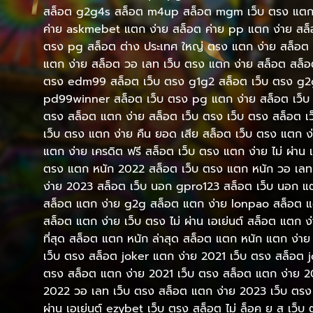
สล็อต g2g4s สล็อต m4up สล็อต mgm เว็บ ตรง แตก ง
ค่าย askmebet แตก ง่าย สล็อต ค่าย pp แตก ง่าย สล็อ
ตรง pg สล็อต ต่าง ประเทศ ใหญ่ ตรง แตก ง่าย สล็อต 
แตก ง่าย สล็อต วอ เลท เว็บ ตรง แตก ง่าย สล็อต สล็อ
ตรง edm99 สล็อต เว็บ ตรง g1g2 สล็อต เว็บ ตรง g2g
pd99winner สล็อต เว็บ ตรง pg แตก ง่าย สล็อต เว็บ ต
ตรง สล็อต แตก ง่าย สล็อต เว็บ ตรง เว็บ ตรง สล็อต เ
เว็บ ตรง แตก ง่าย คืน ยอด เสีย สล็อต เว็บ ตรง แตก ง่าย
แตก ง่าย เครดิต ฟรี สล็อต เว็บ ตรง แตก ง่าย ไม่ ผ่าน เ
ตรง แตก หนัก 2022 สล็อต เว็บ ตรง แตก หนัก วอ เลท สล็อ
ง่าย 2023 สล็อต เว็บ นอก gpro123 สล็อต เว็บ นอก แ
สล็อต แตก ง่าย g2g สล็อต แตก ง่าย lonpao สล็อต แต
สล็อต แตก ง่าย เว็บ ตรง ไม่ ผ่าน เอเย่นต์ สล็อต แตก 
ที่สุด สล็อต แตก หนัก ล่าสุด สล็อต แตก หนัก แตก ง่า
เว็บ ตรง สล็อต joker แตก ง่าย 2021 เว็บ ตรง สล็อต 
ตรง สล็อต แตก ง่าย 2021 เว็บ ตรง สล็อต แตก ง่าย 20
2022 วอ เลท เว็บ ตรง สล็อต แตก ง่าย 2023 เว็บ ตรง สล
ผ่าน เอเย่นต์ ezybet เว็บ ตรง สล็อต ไม่ ล็อค ยู ส เว