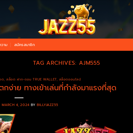
ความ
สมัครสมาชิก
TAG ARCHIVES:
AJM555
็อต
,
สล็อต ฝาก-ถอน TRUE WALLET
,
สล็อตออนไลน์
่าย ทางเข้าเล่นที่กำลังมาแรงที่สุด
N
MARCH 4, 2024
BY
BILLYJAZZ55