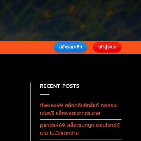
สมัครสมาชิก
เข้าสู่ระบบ
RECENT POSTS
thesea99 สล็อตลิขสิทธิ์แท้ ทดลอง
เล่นฟรี แจ็คพอตแตกกระจาย
panda469 สล็อตเบทถูก ตอบโจทย์ผู้
เล่น โบนัสแตกง่าย