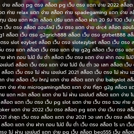
่าย สล็อต pg ตรง สล็อต pg เว็บ ตรง แตก ง่าย 2022 สล็อต 
ต ค่าย relax แตก ง่าย สล็อต ค่าย spadegaming แตก ง่าย สล็อต
ทุน น้อย แตก หนัก สล็อต ปรับ แตก สล็อต ฝาก 20 รับ 100 เว็บ
ต เว็บ ตรง สล็อต ออนไลน์ เว็บ ตรง แตก ง่าย drc4 สล็อต ออนไล
1 สล็อต เว็บ ตรง g2grich888 สล็อต เว็บ ตรง gtrbet888 สล็
รง slot ezybet สล็อต เว็บ ตรง slotezybet สล็อต เว็บ ตรง สล
ว็บ ตรง แตก สล็อต เว็บ ตรง แตก ง่าย g2g สล็อต เว็บ ตรง แตก 
 ฝาก ถอน ไม่มี ขั้น ต่ำ สล็อต เว็บ ตรง แตก ง่าย ฝาก ถอน ไม่มี 
อเย่นต์ สล็อต เว็บ ตรง แตก ง่าย ไม่มี ขั้น ต่ํา วอ เลท สล็อต เว็
ต เว็บ ตรง ไม่ ผ่าน เอเย่นต์ 2021 สล็อต เว็บ ตรง ไม่ ผ่าน เอเ
ตก ง่าย สล็อต เว็บ ใหญ่ แตก ง่าย สล็อต แตก ง่าย babyslot 
ก ง่าย ค่าย microgamingสล็อต แตก ง่าย ที่สุด g2g สล็อต แต
ง่าย แตก หนัก สล็อต แตก ง่าย ไม่ ผ่าน เอเย่นต์ สล็อต แตก ง่าย 
ย สล็อต แตก เว็บ ตรง เว็บ pg slot แตก ง่าย เว็บ ตรง รวม ค่าย
joker แตก ง่าย 2022 เว็บ ตรง สล็อต pg แตก ง่าย เว็บ ตรง สล็
21 ล่าสุด เว็บ ตรง สล็อต แตก ง่าย 2021 วอ เลท เว็บ ตรง สล็อ
็อต แตก ง่าย ฝาก ถอน ไม่มี ขั้น ต่ํา เว็บ ตรง สล็อต โร มา เว็
็บ ตรง ไม่ ผ่าน เอเย่นต์ แตก ง่าย pg เว็บ สล็อต beo555 เว็บ 