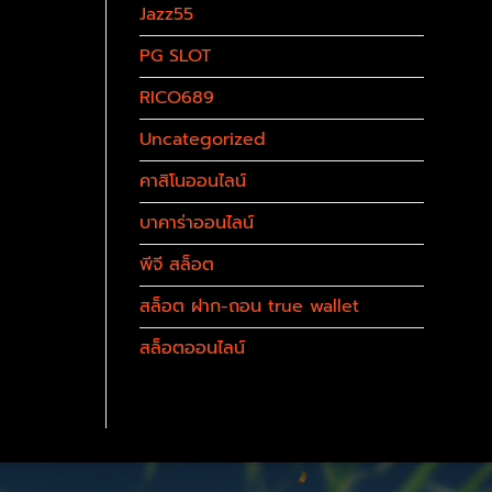
Jazz55
PG SLOT
RICO689
Uncategorized
คาสิโนออนไลน์
บาคาร่าออนไลน์
พีจี สล็อต
สล็อต ฝาก-ถอน true wallet
สล็อตออนไลน์