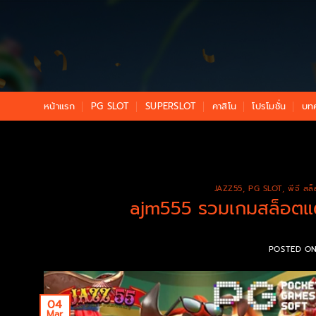
Skip
to
content
หน้าแรก
PG SLOT
SUPERSLOT
คาสิโน
โปรโมชั่น
บท
JAZZ55
,
PG SLOT
,
พีจี สล
ajm555 รวมเกมสล็อตแตกง
POSTED O
04
Mar