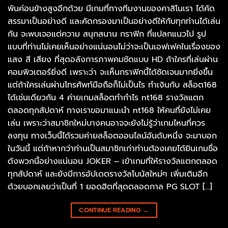
พันค่อนข้างสูงอีกด้วย มีเกมที่ทางทีมงานของคาสิโนเรา ได้คัด
สรรมาเป็นอย่างดี และคัดกรองมาเป็นอย่างดีให้กับทุกท่านได้เล่น
กัน จะพบเจอแต่ความ สนุกสนาน กราฟิก ที่แปลกแนวไป รูป
แบบที่ท่านไม่เคยเห็นอย่างแน่นอนไม่ว่าจะเป็นเอฟเฟคในเรื่องของ
แสง สี เสียง ที่สุดอลังการภาพคมชัดแบบ HD ถ้าใครที่เล่นผ่าน
คอมพิวเตอร์ยิ่งดี เพราะว่า จะเห็นกราฟิกนี้ได้ชัดเจนมากยิ่งขึ้น
แต่ถ้าใครเล่นผ่านโทรศัพท์มือถือก็ไม่เป็นไร ทำเงินกับ สล็อต168
ได้เช่นเดียวกัน 4 ค่ายเกมสล็อตทำกำไร nt168 รางวัลแตก
ตลอดทุกสัปดาห์ ทางเราขอมาแนะนำ nt168 ให้คนที่ยังไม่เคย
เล่น เพราะว่าสมาชิกใหม่บางคนอาจจะยังไม่รู้ว่าเกมไหนที่ควร
ลงทุน ทางเว็บนี้ได้รวมค่ายสล็อตออนไลน์อันดับหนึ่ง จะมาบอก
ในวันนี้ แต่ถ้าหากว่าท่านเป็นสมาชิกเก่าท่านต้องเคยได้ยินเกมชื่อ
ดังพวกนี้อย่างแน่นอน JOKER – เข้าเกมที่ให้รางวัลแตกตลอด
ทุกสัปดาห์ และยังมีการอัปเดตรางวัลโบนัสใหม่ๆ เพิ่มเติมอีก
ด้วยบอกเลยว่าเป็นที่ 1 ยอดฮิตที่สุดตลอดกาล PG SLOT […]
CONTINUE READING
→