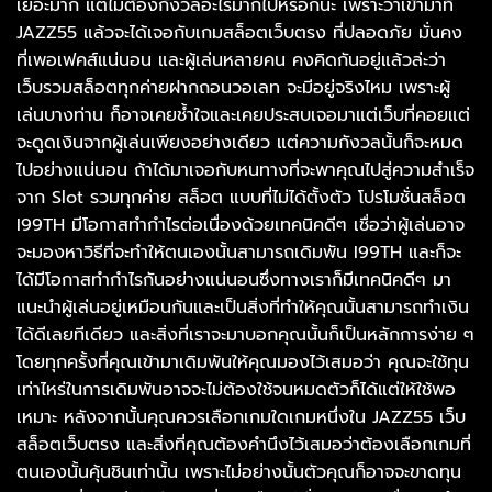
เยอะมาก แต่ไม่ต้องกังวลอะไรมากไปหรอกนะ เพราะว่าเข้ามาที่
JAZZ55 แล้วจะได้เจอกับเกมสล็อตเว็บตรง ที่ปลอดภัย มั่นคง
ที่เพอเฟคส์แน่นอน และผู้เล่นหลายคน คงคิดกันอยู่แล้วล่ะว่า
เว็บรวมสล็อตทุกค่ายฝากถอนวอเลท จะมีอยู่จริงไหม เพราะผู้
เล่นบางท่าน ก็อาจเคยช้ำใจและเคยประสบเจอมาแต่เว็บที่คอยแต่
จะดูดเงินจากผู้เล่นเพียงอย่างเดียว แต่ความกังวลนั้นก็จะหมด
ไปอย่างแน่นอน ถ้าได้มาเจอกับหนทางที่จะพาคุณไปสู่ความสำเร็จ
จาก Slot รวมทุกค่าย สล็อต แบบที่ไม่ได้ตั้งตัว โปรโมชั่นสล็อต
I99TH มีโอกาสทำกำไรต่อเนื่องด้วยเทคนิคดีๆ เชื่อว่าผู้เล่นอาจ
จะมองหาวิธีที่จะทำให้ตนเองนั้นสามารถเดิมพัน I99TH และก็จะ
ได้มีโอกาสทำกำไรกันอย่างแน่นอนซึ่งทางเราก็มีเทคนิคดีๆ มา
แนะนำผู้เล่นอยู่เหมือนกันและเป็นสิ่งที่ทำให้คุณนั้นสามารถทำเงิน
ได้ดีเลยทีเดียว และสิ่งที่เราจะมาบอกคุณนั้นก็เป็นหลักการง่าย ๆ
โดยทุกครั้งที่คุณเข้ามาเดิมพันให้คุณมองไว้เสมอว่า คุณจะใช้ทุน
เท่าไหร่ในการเดิมพันอาจจะไม่ต้องใช้จนหมดตัวก็ได้แต่ให้ใช้พอ
เหมาะ หลังจากนั้นคุณควรเลือกเกมใดเกมหนึ่งใน JAZZ55 เว็บ
สล็อตเว็บตรง และสิ่งที่คุณต้องคำนึงไว้เสมอว่าต้องเลือกเกมที่
ตนเองนั้นคุ้นชินเท่านั้น เพราะไม่อย่างนั้นตัวคุณก็อาจจะขาดทุน