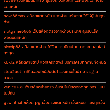
sw789 เว็บสล็อตมาแรง ลุ้นรับรางวัลใหญ่ แจ็คพอตแตกง่าย
แตกหนัก
nova88max สล็อตแตกหนัก แตกง่าย สร้างรายได้ให้ผู้เล่นทุก
ท่าน
slotgame6666 เว็บสล็อตตรงจากต่างประเทศ ลุ้นรับแจ็ค
พอตแตกหนัก
akavip88 สล็อตแตกง่าย ได้รับความนิยมในตลาดเกมออนไลน์
สูงสุด
kbk12 สล็อตค่ายใหม่ แจกเครดิตฟรี บริการครบทุกค่ายทั้งหมด
step2bet คาสิโนออนไลน์อันดับ1 รวมเกมชั้นนำ มาตรฐาน
สากล
venice789 เว็บสล็อตจ่ายจริง ลุ้นรับโบนัสตลอดทุกเวลา แบบ
ไม่มีอั้น
gcwinthai สล็อต pg เว็บตรงแตกหนัก เว็บใหม่มาแซงทุกเว็บ