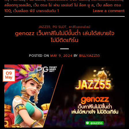
สล็อตทรูวอลเล็ต
,
เว็บ ตรง ไม่ ผ่าน เอเย่นต์ ไม่ ล็อค ยู ส
,
เว็บ สล็อต ตรง
100
,
เว็บสล็อต พีจี มาแรงอันดับ 1
Leave a comment
JAZZ55
,
PG SLOT
,
คาสิโนออนไลน์
genozz เว็บคาสิโนไม่มีขั้นต่ำ เล่นได้สบายใจ
ไม่มีติดเทิร์น
POSTED ON
MAY 9, 2024
BY
BILLYJAZZ55
09
May