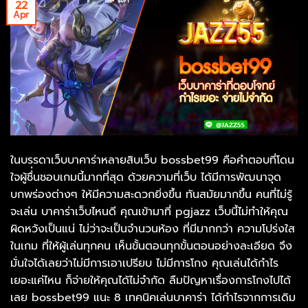
22
Apr
ในบรรดาเว็บบาคาร่าหลายสิบเว็บ bossbet99 คือคำตอบที่โดน
ใจผู้ชื่่นชอบเกมนี้มากที่สุด ด้วยความที่เว็บ ได้มีการพัฒนาจุด
บกพร่องต่างๆ ให้มีความสะดวกยิ่งขึ้น ทันสมัยมากขึ้น คนที่ไม่รู้
จะเล่น บาคาร่าเว็บไหนดี คุณเข้ามาที่ pgjazz เว็บนี้ไม่ทำให้คุณ
ผิดหวังเป็นแน่ ไม่ว่าจะเป็นจำนวนห้อง ที่มีมากกว่า ความโปร่งใส
ในเกม ที่ให้ผู้เล่นทุกคน เห็นขั้นตอนทุกขั้นตอนอย่างละเอียด จึง
มั่นใจได้เลยว่าไม่มีการเอาเปรียบ ไม่มีการโกง คุณเล่นได้กำไร
เยอะแค่ไหน ก็จ่ายให้คุณได้ไม่จำกัด ลืมปัญหาเรื่องการโกงไปได้
เลย bossbet99 แนะ 8 เทคนิคเล่นบาคาร่า ได้กำไรจากการเดิม