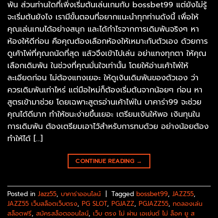
พัน ส่วนท่านใดที่เพิ่งเริ่มต้นเล่นเกมกับ bossbet99 แต่ยังไม่รู้
จะเริ่มต้นยังไง เรามีขั้นตอนที่อยากแนะนำทุกท่านดังนี้ เพื่อให้
คุณเล่นเกมได้อย่างสนุก และได้กำไรจากการเดิมพันจริงๆ หา
ห้องให้ดีก่อน คือคุณต้องเลือกห้องให้เหมาะกับตัวเอง ด้วยการ
ดูเค้าไพ่ที่คุณถนัดที่สุด แล้วจึงเข้าไปเล่น อย่าแทงทุกตา ให้คุณ
เลือกเดิมพัน ในช่วงที่คุณมั่นใจเท่านั้น โดยให้อ่านเค้าไพ่ให้
ละเอียดก่อน ไม่ต้องแทงเยอะ ให้ดูเงินเดิมพันของตัวเอง ว่า
ควรเดิมพันเท่าไหร่ แต่มือใหม่ก็ต้องเริ่มต้นจากน้อยๆ ก่อน หา
สูตรเข้ามาช่วย โดยเฉพาะสูตรอ่านเค้าไพ่ใน บาคาร่า99 จะช่วย
คุณได้ดีมาก ทำให้ชนะง่ายขึ้นเยอะ เตรียมเงินให้พอ เงินทุนใน
การเดิมพัน ต้องเตรียมเอาไว้สำหรับการทบด้วย อย่างน้อยต้อง
ทำให้ได้ […]
CONTINUE READING
→
Posted in
Jazz55
,
บาคาร่าออนไลน์
|
Tagged
bossbet99
,
JAZZ55
,
JAZZ55 เว็บสล็อตเว็บตรง
,
PG SLOT
,
PGJAZZ
,
PGJAZZ55
,
ทดลองเล่น
สล็อตฟรี
,
สมัครสล็อตออนไลน์
,
เว็บ ตรง ไม่ ผ่าน เอเย่นต์ ไม่ ล็อค ยู ส