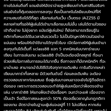
ทางไปเล่นถึงที่ แถมยังให้อัตราจ่ายสูงเพียบเท่ากับคาสิโนจริงๆ
เล่นยังไงก็คุ้มตลอดการลงทุน ถือเป็นเทคโนโลยีแบบใหม่ที่ให้
ความสมจริงได้ดีที่สุด เลือกเล่นกับเว็บ เว็บตรง JAZZ55 มี
หลายค่ายที่รอให้ผู้เล่นได้เข้ามาเลือกแบบไม่อั้น เล่นได้ตามใจชอบ
เข้าถึงง่าย ไม่ยุ่งยาก แม้แต่ผู้เล่นใหม่ ก็ยังสามารถเรียนรู้ใน
กติกาทั้งหมดได้ในเวลาอันรวดเร็ว ไม่เป็นปัญหาให้กวนใจอย่าง
แน่นอน พร้อมให้เข้าใช้งานได้ทุกชั่วโมง เปิดโอกาสให้ผู้เล่นเข้ามา
ลงทุนกันได้เต็มที่ sclass88 แจก 5 เทคนิคเล่นบาคาร่าแบบ
เซียน ในการเล่นเกม sclass88 จำเป็นจะต้องมีกลยุทธ์ ที่จะมา
ช่วยเพิ่มโอกาสในการชนะได้มากขึ้น ซึ่งทางเราก็มีเทคนิคดีๆ ที่จะ
มานำเสอ สามารถนำไปใช้ได้จริงทุกการเดิมพัน การันตีจากเหล่า
เซียนบาคาร่าทั้งหลาย มีด้วยกันดังนี้ ก่อนลงเดิมพัน จะต้อง
ตรวจสอบราคาก่อนเสมอ ซึ่งผู้เล่นบางคนอาจจะยังไม่รู้ถึงอัตรา
ต่อรอง เพราะการตรวจสอบจะทำให้ผู้เล่นเหนือกว่าฝั่งตรงข้าม
เล่น บาคาร่า88 ให้แทงฝั่งเจ้ามือเรื่อยๆ จนกว่าจะแพ้ เนื่องจาก
เป็นเจ้า จึงมีโอกาสชนะสูงกว่า 50% ต้องเชี่ยวชาญในกฎกติกา
ของเกม อัตราจ่ายในฐานะผู้เล่นจะอยู่ที่ 1:1 ไม่เปลี่ยน หากเล่น