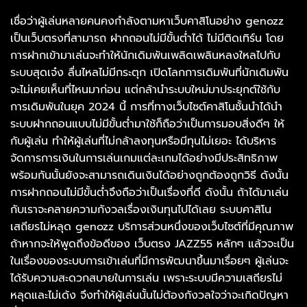
เชื่อว่าผู้เล่นหลายคนคงกำลังตามหาเว็บคาสิโนอย่าง genozz
เป็นเว็บตรงที่สามารถ ฝากถอนไม่มีขั้นต่ำได้ ไม่มีติดเทิร์น โดย
การฝากเข้ามาเล่นจะทำให้นักเดิมพันเพลิดเพลินหลงใหลไปกับ
ระบบสุดเจ๋ง ลื่นไหลไม่มีกระตุก เปิดโลกการเดิมพันที่นักเดิมพัน
จะไม่เคยเห็นที่ไหนมาก่อน แต่กล้านำระบบใหม่มาประยุกต์ใช้กับ
การเดิมพันในยุค 2024 นี้ การที่ทางเว็บไซต์คาสิโนชั้นนำได้นำ
ระบบฝากถอนแบบไม่มีขั้นต่ำมาใช้ก็ถือว่าเป็นการมอบสิ่งดีๆ ให้
กับผู้เล่น ทำให้ผู้เล่นที่ไม่กล้าลงทุนหรือมีทุนไม่เยอะ ได้บริหาร
จัดการการเงินในการเล่นเกมแต่ละเกมได้อย่างมีประสิทธิภาพ
พร้อมกันนั้นยังจะสามารถเดินเงินได้อย่างถูกต้องถูกวิธี ดังนั้น
การฝากถอนไม่มีขั้นต่ำจึงถือว่าเป็นเรื่องที่ดี ดังนั้น ถ้าได้มาเล่น
กับเราจะคลายความกังวลเรื่องเงินทุนไปได้เลย ระบบคาสิโน
เสถียรไม่หลุด genozz บริการส่วนหนึ่งของเว็บไซต์ที่มีคุณภาพ
ถ้าหากจะให้พูดถึงข้อดีของ เว็บตรง JAZZ55 หลักๆ แล้วจะเป็น
ในเรื่องของระบบการเข้าเล่นที่มีการพัฒนาขึ้นมาเรื่อยๆ ผู้เล่นจะ
ได้รับความสะดวกสบายในการเล่น เพราะระบบมีความเสถียรไม่
หลุดและไม่เด้ง จึงทำให้ผู้เล่นนั้นไม่ต้องกังวลใจว่าจะเกิดปัญหา