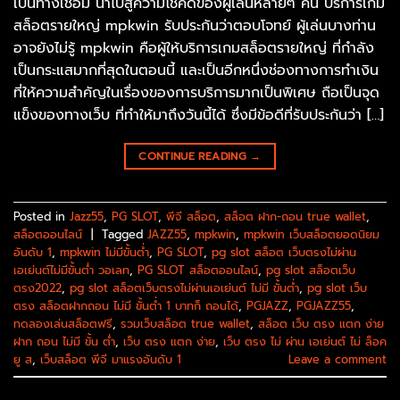
เป็นทางเชื่อม นำไปสู่ความโชคดีของผู้เล่นหลายๆ คน บริการเกม
สล็อตรายใหญ่ mpkwin รับประกันว่าตอบโจทย์ ผู้เล่นบางท่าน
อาจยังไม่รู้ mpkwin คือผู้ให้บริการเกมสล็อตรายใหญ่ ที่กำลัง
เป็นกระแสมากที่สุดในตอนนี้ และเป็นอีกหนึ่งช่องทางการทำเงิน
ที่ให้ความสำคัญในเรื่องของการบริการมากเป็นพิเศษ ถือเป็นจุด
แข็งของทางเว็บ ที่ทำให้มาถึงวันนี้ได้ ซึ่งมีข้อดีที่รับประกันว่า […]
CONTINUE READING
→
Posted in
Jazz55
,
PG SLOT
,
พีจี สล็อต
,
สล็อต ฝาก-ถอน true wallet
,
สล็อตออนไลน์
|
Tagged
JAZZ55
,
mpkwin
,
mpkwin เว็บสล็อตยอดนิยม
อันดับ 1
,
mpkwin ไม่มีขั้นต่ำ
,
PG SLOT
,
pg slot สล็อต เว็บตรงไม่ผ่าน
เอเย่นต์ไม่มีขั้นต่ํา วอเลท
,
PG SLOT สล็อตออนไลน์
,
pg slot สล็อตเว็บ
ตรง2022
,
pg slot สล็อตเว็บตรงไม่ผ่านเอเย่นต์ ไม่มี ขั้นต่ำ
,
pg slot เว็บ
ตรง สล็อตฝากถอน ไม่มี ขั้นต่ำ 1 บาทก็ ถอนได้
,
PGJAZZ
,
PGJAZZ55
,
ทดลองเล่นสล็อตฟรี
,
รวมเว็บสล็อต true wallet
,
สล็อต เว็บ ตรง แตก ง่าย
ฝาก ถอน ไม่มี ขั้น ต่ํา
,
เว็บ ตรง แตก ง่าย
,
เว็บ ตรง ไม่ ผ่าน เอเย่นต์ ไม่ ล็อค
ยู ส
,
เว็บสล็อต พีจี มาแรงอันดับ 1
Leave a comment