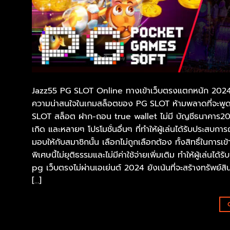
Jazz55 PG SLOT Online ทางเข้าเว็บตรงแตกหนัก 2024 
ความน่าสนใจในเกมสล็อตของ PG SLOT ห้ามพลาดที่จะพูดถึงโ
SLOT สล็อต ฝาก-ถอน true wallet ไม่มี บัญชีธนาคาร2024 
เกิด และหลายๆ โปรโมชั่นอื่นๆ ที่ทำให้ผู้เล่นได้รับประสบ
มอบให้กับสมาชิกนั้น เลือกไม่ถูกเลือกต้อง ทั้งสิทธิ์ในการเข้
พิเศษนี้ไม่ยุติธรรมและไม่มีค่าใช้จ่ายเพิ่มเติม ทำให้ผู้เล
pg เว็บตรงไม่ผ่านเอเย่นต์ 2024 ยังเน้นที่จะสร้างทรัพย์
[…]