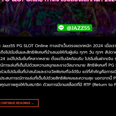
Jazz55 PG SLOT Online ทางเข้าเว็บตรงแตกหนัก 2024 เมื่อเรา
ปรโมชั่นและสิทธิพิเศษที่นำเสนอให้กับผู้เล่น ทุกๆ วัน ทุกๆ สัปดา
จะมีโปรโมชั่นที่หลากหลาย ตั้งแต่โบนัสต้อนรับ โปรโมชั่นฝากเงิน 
การณ์การเล่นที่เต็มไปด้วยความสนุกและรางวัลมากมาย สิทธิพิเศษที่ P
าร่วมโปรโมชั่นที่น่าสนใจและรางวัลพิเศษที่จะได้รับ แต่ที่สำคัญคือการเข
่นได้รับประสบการณ์การเล่นที่เต็มไปด้วยสิทธิพิเศษและความสุข นอกจากนี้
สินคุณภาพสูงให้กับสมาชิก ด้วยการมีเกมสล็อตที่มี RTP (Return to 
CONTINUE READING
→