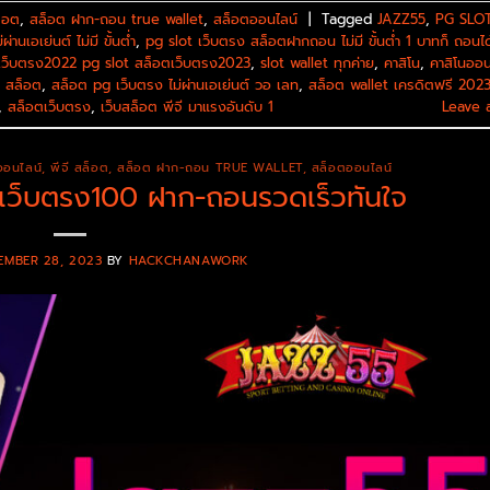
ล็อต
,
สล็อต ฝาก-ถอน true wallet
,
สล็อตออนไลน์
|
Tagged
JAZZ55
,
PG SLO
านเอเย่นต์ ไม่มี ขั้นต่ำ
,
pg slot เว็บตรง สล็อตฝากถอน ไม่มี ขั้นต่ำ 1 บาทก็ ถอนได
เว็บตรง2022 pg slot สล็อตเว็บตรง2023
,
slot wallet ทุกค่าย
,
คาสิโน
,
คาสิโนออน
,
สล็อต
,
สล็อต pg เว็บตรง ไม่ผ่านเอเย่นต์ วอ เลท
,
สล็อต wallet เครดิตฟรี 2023
,
สล็อตเว็บตรง
,
เว็บสล็อต พีจี มาแรงอันดับ 1
Leave 
ออนไลน์
,
พีจี สล็อต
,
สล็อต ฝาก-ถอน TRUE WALLET
,
สล็อตออนไลน์
ตเว็บตรง100 ฝาก-ถอนรวดเร็วทันใจ
EMBER 28, 2023
BY
HACKCHANAWORK