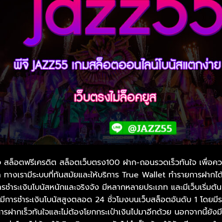
จ สล็อตฟรีเครดิต สล็อตเว็บตรง100 ฝาก-ถอนรวดเร็วทันใจ เพื่อ
ทางเรามีระบบที่ทันสมัยและให้บริการ True Wallet ทำรายการฝากได้
การชำระเงินโบนัสหนักและจริงจัง มีหลากหลายประเภท และมีเว็บเริ่มต้น
ี่มีการชำระเงินโบนัสสูงตลอด 24 ชั่วโมงบนเว็บสล็อตอันดับ 1 โดยม
รฝากเร็วทันใจและไม่ต้องโยกกระเป๋าเงินไปมาอีกด้วย นอกจากนี้ยังม