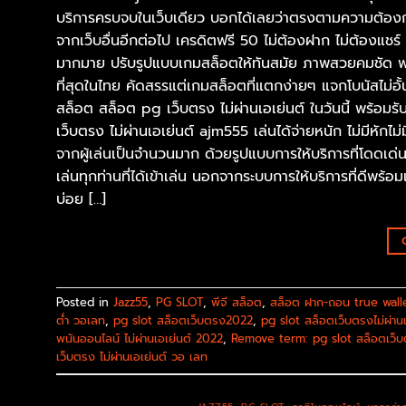
บริการครบจบในเว็บเดียว บอกได้เลยว่าตรงตามความต้องการ
จากเว็บอื่นอีกต่อไป เครดิตฟรี 50 ไม่ต้องฝาก ไม่ต้องแชร์
มากมาย ปรับรูปแบบเกมสล็อตให้ทันสมัย ภาพสวยคมชัด พร้อ
ที่สุดในไทย คัดสรรแต่เกมสล็อตที่แตกง่ายๆ แจกโบนัสไม่อั้นท
สล็อต สล็อต pg เว็บตรง ไม่ผ่านเอเย่นต์ ในวันนี้ พร้อมรั
เว็บตรง ไม่ผ่านเอเย่นต์ ajm555 เล่นได้จ่ายหนัก ไม่มีหัก
จากผู้เล่นเป็นจำนวนมาก ด้วยรูปแบบการให้บริการที่โดดเด่น
เล่นทุกท่านที่ได้เข้าเล่น นอกจากระบบการให้บริการที่ดีพ
บ่อย […]
Posted in
Jazz55
,
PG SLOT
,
พีจี สล็อต
,
สล็อต ฝาก-ถอน true wall
ต่ํา วอเลท
,
pg slot สล็อตเว็บตรง2022
,
pg slot สล็อตเว็บตรงไม่ผ่านเอเ
พนันออนไลน์ ไม่ผ่านเอเย่นต์ 2022
,
Remove term: pg slot สล็อตเว็
เว็บตรง ไม่ผ่านเอเย่นต์ วอ เลท