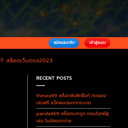
สมัครสมาชิก
เข้าสู่ระบบ
T สล็อตเว็บตรง2023
RECENT POSTS
thesea99 สล็อตลิขสิทธิ์แท้ ทดลอง
เล่นฟรี แจ็คพอตแตกกระจาย
panda469 สล็อตเบทถูก ตอบโจทย์ผู้
เล่น โบนัสแตกง่าย