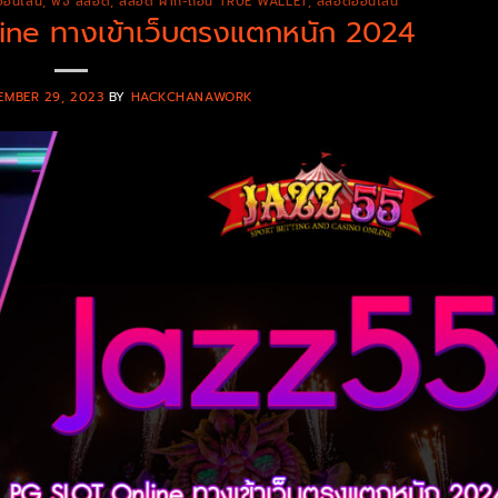
ออนไลน์
,
พีจี สล็อต
,
สล็อต ฝาก-ถอน TRUE WALLET
,
สล็อตออนไลน์
ne ทางเข้าเว็บตรงแตกหนัก 2024
EMBER 29, 2023
BY
HACKCHANAWORK