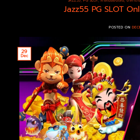
JAZZ55
,
PG SLOT
,
คาสิโนออนไลน์
,
บาคาร่า
Jazz55 PG SLOT Onli
POSTED ON
DEC
29
Dec