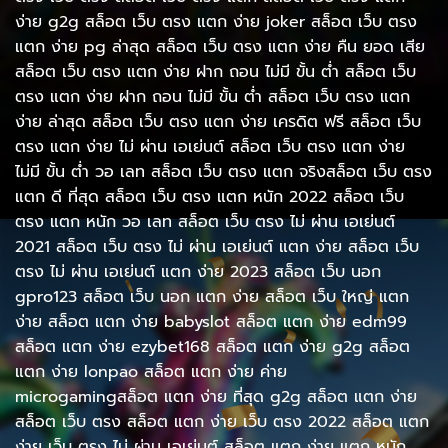
ง่าย g2g สล็อต เว็บ ตรง แตก ง่าย joker สล็อต เว็บ ตรง
แตก ง่าย pg ล่าสุด สล็อต เว็บ ตรง แตก ง่าย คืน ยอด เสีย
สล็อต เว็บ ตรง แตก ง่าย ฝาก ถอน ไม่มี ขั้น ต่ำ สล็อต เว็บ
ตรง แตก ง่าย ฝาก ถอน ไม่มี ขั้น ต่ํา สล็อต เว็บ ตรง แตก
ง่าย ล่าสุด สล็อต เว็บ ตรง แตก ง่าย เครดิต ฟรี สล็อต เว็บ
ตรง แตก ง่าย ไม่ ผ่าน เอเย่นต์ สล็อต เว็บ ตรง แตก ง่าย
ไม่มี ขั้น ต่ํา วอ เลท สล็อต เว็บ ตรง แตก จริงสล็อต เว็บ ตรง
แตก ดี ที่สุด สล็อต เว็บ ตรง แตก หนัก 2022 สล็อต เว็บ
ตรง แตก หนัก วอ เลท สล็อต เว็บ ตรง ไม่ ผ่าน เอเย่นต์
2021 สล็อต เว็บ ตรง ไม่ ผ่าน เอเย่นต์ แตก ง่าย สล็อต เว็บ
ตรง ไม่ ผ่าน เอเย่นต์ แตก ง่าย 2023 สล็อต เว็บ นอก
gpro123 สล็อต เว็บ นอก แตก ง่าย สล็อต เว็บ ใหญ่ แตก
ง่าย สล็อต แตก ง่าย babyslot สล็อต แตก ง่าย edm99
สล็อต แตก ง่าย ezybet168 สล็อต แตก ง่าย g2g สล็อต
แตก ง่าย lonpao สล็อต แตก ง่าย ค่าย
microgamingสล็อต แตก ง่าย ที่สุด g2g สล็อต แตก ง่าย
สล็อต เว็บ ตรง สล็อต แตก ง่าย เว็บ ตรง 2022 สล็อต แตก
ง่าย เว็บ ตรง ไม่ ผ่าน เอเย่นต์ สล็อต แตก ง่าย แตก หนัก