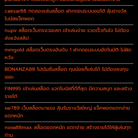
caesar88 ทดลองเล่นสล็อต ฝากถอนระบบออโต้ ลุ้นรางวัล
โบนัสแจ็คพอต
nupv สล็อตเว็บตรงวอเลท เข้าเล่นง่าย รวดเร็วทันใจ ไม่ต้อง
ส่งแจ้งสลิป
mmgold สล็อตเว็บตรงอันดับ 1 ฝากถอนระบบอัตโนมัติ ไม่ผิด
หวัง
BONANZA88 โปรโมชั่นสล็อต ทุนน้อยก็เล่นได้ ไม่ต้องลงทุน
เยอะ
FIN995 เข้าเล่นสล็อต แจกโบนัสที่ดีที่สุด มีความสนุก และสร้าง
รายได้
sw789 เว็บสล็อตมาแรง ลุ้นรับรางวัลใหญ่ แจ็คพอตแตกง่าย
แตกหนัก
nova88max สล็อตแตกหนัก แตกง่าย สร้างรายได้ให้ผู้เล่นทุก
ท่าน