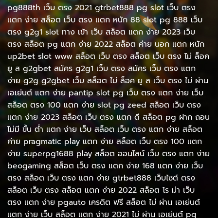
pg888th เว็บ ตรง 2021 gtrbet888 pg slot เว็บ ตรง
แตก ง่าย สล็อต เว็บ ตรง แตก หนัก 88 slot pg 888 เว็บ
ตรง g2g1 slot ทาง เข้า เว็บ สล็อต แตก ง่าย 2023 เว็บ
ตรง สล็อต pg แตก ง่าย 2022 สล็อต ค่าย นอก แตก หนัก
up2bet slot www สล็อต เว็บ ตรง สล็อต เว็บ ตรง ไม่ ล็อค
ยู ส g2gbet สมัคร g2g1 เว็บ ตรง สมัคร เว็บ ตรง แตก
ง่าย g2g g2gbet เว็บ สล็อต ไม่ ล็อค ยู ส เว็บ ตรง ไม่ ผ่าน
เอเย่นต์ แตก ง่าย pantip slot pg เว็บ ตรง แตก ง่าย เว็บ
สล็อต ตรง 100 แตก ง่าย slot pg zeed สล็อต เว็บ ตรง
แตก ง่าย 2023 สล็อต เว็บ ตรง แตก ดี สล็อต pg ฝาก ถอน
ไม่มี ขั้น ต่ำ แตก ง่าย เว็บ สล็อต เว็บ ตรง แตก ง่าย สล็อต
ค่าย pragmatic play แตก ง่าย สล็อต เว็บ ตรง 100 แตก
ง่าย superpg1688 play สล็อต ออนไลน์ เว็บ ตรง แตก ง่าย
beogaming สล็อต เว็บ ตรง แตก ง่าย 168 แตก ง่าย เว็บ
ตรง สล็อต เว็บ ตรง แตก ง่าย gtrbet888 เว็บไซต์ ตรง
สล็อต เว็บ ตรง สล็อต แตก ง่าย 2022 สล็อต โร ม่า เว็บ
ตรง แตก ง่าย pgauto เครดิต ฟรี สล็อต ไม่ ผ่าน เอเย่นต์
แตก ง่าย เว็บ สล็อต แตก ง่าย 2021 ไม่ ผ่าน เอเย่นต์ pg