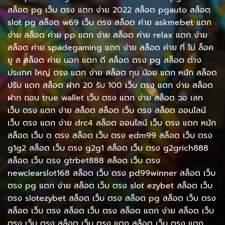
สล็อต pg เว็บ ตรง แตก ง่าย 2022 สล็อต pgauto สล็อต
slot pg สล็อต w69 เว็บ ตรง สล็อต ค่าย askmebet แตก
ง่าย สล็อต ค่าย pp แตก ง่าย สล็อต ค่าย relax แตก ง่าย
สล็อต ค่าย spadegaming แตก ง่าย สล็อต ค่าย ที่ ไม่ ล็อค
ยู ส สล็อต ค่าย นอก แตก ดี สล็อต ตรง pg สล็อต ต่าง
ประเทศ ใหญ่ ตรง แตก ง่าย สล็อต ทุน น้อย แตก หนัก สล็อต
ปรับ แตก สล็อต ฝาก 20 รับ 100 เว็บ ตรง แตก ง่าย สล็อต
ฝาก ถอน true wallet เว็บ ตรง แตก ง่าย สล็อต วอ เลท
เว็บ ตรง แตก ง่าย สล็อต สล็อต เว็บ ตรง สล็อต ออนไลน์
เว็บ ตรง แตก ง่าย drc4 สล็อต ออนไลน์ เว็บ ตรง แตก หนัก
สล็อต เว็บ ต ตรง สล็อต เว็บ ตรง edm99 สล็อต เว็บ ตรง
g1g2 สล็อต เว็บ ตรง g2g1 สล็อต เว็บ ตรง g2grich888
สล็อต เว็บ ตรง gtrbet888 สล็อต เว็บ ตรง
newclearslot168 สล็อต เว็บ ตรง pd99winner สล็อต เว็บ
ตรง pg แตก ง่าย สล็อต เว็บ ตรง slot ezybet สล็อต เว็บ
ตรง slotezybet สล็อต เว็บ ตรง สล็อต pg สล็อต เว็บ ตรง
สล็อต เว็บ ตรง สล็อต เว็บ ตรง สล็อต แตก ง่าย สล็อต เว็บ
ตรง เว็บ ตรง สล็อต เว็บ ตรง แตก สล็อต เว็บ ตรง แตก