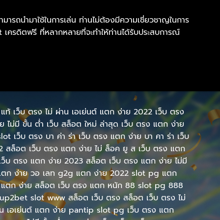
สามารถนำมาใช้ในการเล่น ท่านไม่ต้องมีความเชี่ยวชาญในการ
ครดิตฟรี ที่หลากหลายที่จะทำให้ท่านได้รับประสบการณ์
ท้ เว็บ ตรง ไม่ ผ่าน เอเย่นต์ แตก ง่าย 2022 เว็บ ตรง
ไม่มี ขั้น ต่ำ เว็บ สล็อต ใหม่ ล่าสุด เว็บ ตรง แตก ง่าย
 เว็บ ตรง บา ค่า ร่า เว็บ ตรง แตก ง่าย บา คา ร่า เว็บ
 สล็อต เว็บ ตรง แตก ง่าย ไม่ ล็อค ยู ส เว็บ ตรง แตก
ว็บ ตรง แตก ง่าย 2023 สล็อต เว็บ ตรง แตก ง่าย ไม่มี
รง แตก ง่าย วอ เลท g2g แตก ง่าย 2022 slot pg แตก
ง แตก ง่าย สล็อต เว็บ ตรง แตก หนัก 88 slot pg 888
 up2bet slot www สล็อต เว็บ ตรง สล็อต เว็บ ตรง ไม่
าน เอเย่นต์ แตก ง่าย pantip slot pg เว็บ ตรง แตก