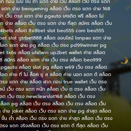
ถอน ไม่มี ขั้น ต่ำ แตก ง่าย เว็บ สล็อต เว็บ ตรง แตก
ง แตก ง่าย beogaming สล็อต เว็บ ตรง แตก ง่าย 168
่า เว็บ ตรง แตก ง่าย pgauto เครดิต ฟรี สล็อต ไม่
 ง่าย สล็อต เว็บ ตรง แตก ง่าย ที่สุด สมัคร สล็อต เว็บ
ย 4x4bets สล็อต 8x8bet slot beo555 com beo555
et slot gtrbet888 สล็อต ออนไลน์ lonpao แตก ง่าย
 สล็อต แตก ง่าย pg สล็อต เว็บ ตรง pd99winner pg
t tx6s สล็อต ufa1win up2bet wallet ค่าย สล็อต
88 สมัคร สล็อต แตก ง่าย เว็บ ตรง สล็อต beo999
pgauto สล็อต slot pg สล็อต w69 เว็บ ตรง สล็อต
 ค่าย ที่ ไม่ ล็อค ยู ส สล็อต ค่าย นอก แตก ดี สล็อต
 ตรง แตก ง่าย สล็อต ฝาก ถอน true wallet เว็บ ตรง
น์ เว็บ ตรง แตก หนัก สล็อต เว็บ ต ตรง สล็อต เว็บ
อต เว็บ ตรง newclearslot168 สล็อต เว็บ ตรง
็อต pg สล็อต เว็บ ตรง สล็อต เว็บ ตรง สล็อต เว็บ
ง่าย joker สล็อต เว็บ ตรง แตก ง่าย pg ล่าสุด สล็อต
ขั้น ต่ํา สล็อต เว็บ ตรง แตก ง่าย ล่าสุด สล็อต เว็บ ตรง
บ ตรง แตก จริงสล็อต เว็บ ตรง แตก ดี ที่สุด สล็อต เว็บ