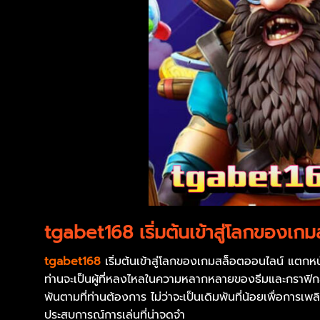
tgabet168
เริ่มต้นเข้าสู่โลกของเ
tgabet168
เริ่มต้นเข้าสู่โลกของเกมสล็อตออนไลน์ แตกห
ท่านจะเป็นผู้ที่หลงไหลในความหลากหลายของธีมและกราฟิกส
พันตามที่ท่านต้องการ ไม่ว่าจะเป็นเดิมพันที่น้อยเพื่อการ
ประสบการณ์การเล่นที่น่าจดจำ