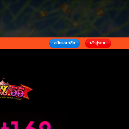
สมัครสมาชิก
เข้าสู่ระบบ