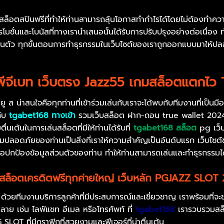
กมสล็อตสปินฟรีที่ทำให้ท่านสามารถลุ้นโอกาสทำกำไรได้โดยไม่ต้องทำค
ปรโมชั่นและโบนัสที่ทางเรานำเสนอนั้นได้รับการปรับปรุงอย่างต่อเนื่อ
วนตัว ทุกขั้นตอนการทำธุรกรรมในเว็บไซต์ของเราถูกออกแบบมาให้ปล
พีจีเบท เว็บตรง Jazz55
เกมสล็อตแตกไว
ส น่าสนใจคือทุกท่านที่เข้าร่วมเล่นกับเราจะได้พบกับทีมงานที่เป็นมืออาช
กับ
tgabet168
ทางเข้า
รวมเว็บสล็อต ฝาก-ถอน true wallet 2024 แ
นเต้นในการเล่นสล็อตที่มีให้ท่านได้รับที่
tgabet168
สล็อต
pg เว็บ
มปลอดภัยของท่านเป็นสิ่งที่เราให้ความสำคัญเป็นอันดับแรก เว็บไซต์ข
พื่อปกป้องข้อมูลส่วนตัวของท่าน ทำให้ท่านสามารถเล่นและทำธุรกรรม
กมสล็อตเครดิตฟรีทุกค่ายใหญ่ เว็บหลัก PGJAZZ SLOT
้วยทีมงานบริการลูกค้าที่มีประสบการณ์และเชี่ยวชาญ เราพร้อมที่จ
าย เช่น ไลฟ์แชท อีเมล หรือโทรศัพท์ ที่
tgabet168
เรารวบรวมสล็อ
T ที่มีกราฟิกที่สวยงามและฟีเจอร์ที่น่าตื่นเต้น