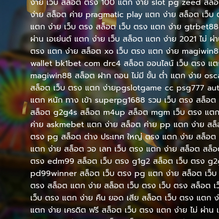
ง่าย เว็บ สล็อต ตรง 100 แตก ง่าย slot pg zeed สล็อต
ง่าย สล็อต ค่าย pragmatic play แตก ง่าย สล็อต เว็
แตก ง่าย เว็บ ตรง สล็อต เว็บ ตรง แตก ง่าย gtrbet888
ผ่าน เอเย่นต์ แตก ง่าย เว็บ สล็อต แตก ง่าย 2021 ไม่ 
ตรง แตก ง่าย สล็อต xo เว็บ ตรง แตก ง่าย magiwin8
wallet bk1bet com drc4 สล็อต ออนไลน์ เว็บ ตรง แ
magiwin88 สล็อต ฝาก ถอน ไม่มี ขั้น ต่ำ แตก ง่าย o
สล็อต เว็บ ตรง แตก ง่ายpgslotgame cc psg777 auto
แตก หนัก ทาง เข้า superpg1688 รวม เว็บ ตรง สล็อต 
สล็อต g2g4s สล็อต m4up สล็อต mgm เว็บ ตรง แตก ง
ค่าย askmebet แตก ง่าย สล็อต ค่าย pp แตก ง่าย สล็อ
ตรง pg สล็อต ต่าง ประเทศ ใหญ่ ตรง แตก ง่าย สล็อต 
แตก ง่าย สล็อต วอ เลท เว็บ ตรง แตก ง่าย สล็อต สล็อ
ตรง edm99 สล็อต เว็บ ตรง g1g2 สล็อต เว็บ ตรง g2g
pd99winner สล็อต เว็บ ตรง pg แตก ง่าย สล็อต เว็บ ต
ตรง สล็อต แตก ง่าย สล็อต เว็บ ตรง เว็บ ตรง สล็อต เ
เว็บ ตรง แตก ง่าย คืน ยอด เสีย สล็อต เว็บ ตรง แตก ง่าย
แตก ง่าย เครดิต ฟรี สล็อต เว็บ ตรง แตก ง่าย ไม่ ผ่าน เ