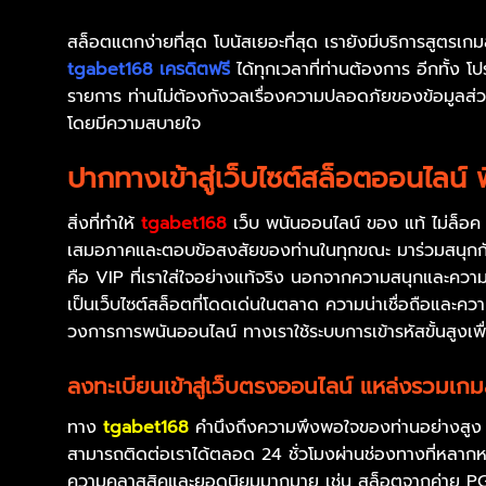
สล็อตแตกง่ายที่สุด โบนัสเยอะที่สุด เรายังมีบริการสูตรเ
tgabet168
เครดิตฟรี
ได้ทุกเวลาที่ท่านต้องการ อีกทั้ง โ
รายการ ท่านไม่ต้องกังวลเรื่องความปลอดภัยของข้อมูลส่
โดยมีความสบายใจ
ปากทางเข้าสู่เว็บไซต์สล็อตออนไลน์ 
สิ่งที่ทำให้
tgabet168
เว็บ พนันออนไลน์ ของ แท้ ไม่ล็อค ยู 
เสมอภาคและตอบข้อสงสัยของท่านในทุกขณะ มาร่วมสนุก
คือ VIP ที่เราใส่ใจอย่างแท้จริง นอกจากความสนุกและความตื่
เป็นเว็บไซต์สล็อตที่โดดเด่นในตลาด ความน่าเชื่อถือและควา
วงการการพนันออนไลน์ ทางเราใช้ระบบการเข้ารหัสขั้นสูงเ
ลงทะเบียนเข้าสู่เว็บตรงออนไลน์ แหล่งรวมเ
ทาง
tgabet168
คำนึงถึงความพึงพอใจของท่านอย่างสูง ด
สามารถติดต่อเราได้ตลอด 24 ชั่วโมงผ่านช่องทางที่หลากหล
ความคลาสสิคและยอดนิยมมากมาย เช่น สล็อตจากค่าย PG SLO