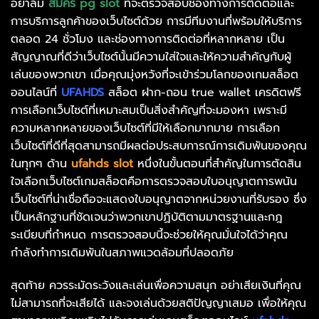
อย่าลืม
สมัคร​
pg​ slot
ที่จะตรวจสอบช่องทางการติดต่อและ
การบริการลูกค้าของเว็บไซต์ด้วย การมีทีมงานที่พร้อมให้บริการ
ตลอด 24 ชั่วโมง และช่องทางการติดต่อที่หลากหลาย เป็น
สัญญาณที่ดีว่าเว็บไซต์นั้นมีความใส่ใจและให้ความสำคัญกับผู้
เล่นของพวกเขา เมื่อคุณมุ่งหวังที่จะเข้าร่วมโลกของเกมสล็อต
ออนไลน์ที่
UFAHDS
สล็อต ฝาก-ถอน true wallet เครดิตฟรี
การเลือกเว็บไซต์ที่เหมาะสมเป็นสิ่งสำคัญที่จะมองหา เพราะมี
ความหลากหลายของเว็บไซต์ที่มีให้เลือกมากมาย การเลือก
เว็บไซต์ที่ดีที่สุดสามารถมีผลต่อประสบการณ์การเดิมพันของคุณ
ในทุกๆ ด้าน
ufahds slot
หนึ่งในขั้นตอนที่สำคัญในการตัดสิน
ใจเลือกเว็บไซต์เกมสล็อตคือการตรวจสอบใบอนุญาตการพนัน
เว็บไซต์ที่น่าเชื่อถือจะแสดงใบอนุญาตจากหน่วยงานที่รับรอง ซึ่ง
เป็นหลักฐานที่ชัดเจนว่าพวกเขาปฏิบัติตามมาตรฐานและกฎ
ระเบียบที่กำหนด การตรวจสอบนี้จะช่วยให้คุณมั่นใจได้ว่าคุณ
กำลังทำการเดิมพันในสภาพแวดล้อมที่ปลอดภัย
สุดท้าย ควรระมัดระวังและเล่นเพื่อความสนุก อย่าเสียเงินที่คุณ
ไม่สามารถที่จะเสียได้ และจงเล่นด้วยสติปัญญาเสมอ เพื่อให้คุณ