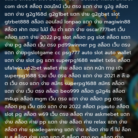
com drc4 สล็อต ออนไลน์ เว็บ ตรง แตก ง่าย g2g สล็อต
แตก ง่าย g2g168d g2g1bet แตก ง่าย g2gbet slot
gtrbet888 สล็อต ออนไลน์ lonpao แตก ง่าย magiwin88
สล็อต ฝาก ถอน ไม่มี ขั้น ต่ำ แตก ง่าย oscar777bet เว็บ
สล็อต แตก ง่าย 2022 pg slot สล็อต pg slot สล็อต แตก
ง่าย pg สล็อต เว็บ ตรง pd99winner pg สล็อต เว็บ ตรง
แตก ง่ายpgslotgame cc psg777 auto slot auto wallet
แตก ง่าย slot pg แตก superpg1688 wallet tx6s สล็อต
ufa1win up2bet wallet ค่าย สล็อต แตก หนัก ทาง เข้า
superpg1688 รวม เว็บ ตรง สล็อต แตก ง่าย 2021 ส ล๊ อ
ต เว็บ ตรง แตก ง่าย สมัคร superpg1688 สมัคร สล็อต
แตก ง่าย เว็บ ตรง สล็อต beo999 สล็อต g2g4s สล็อต
m4up สล็อต mgm เว็บ ตรง แตก ง่าย สล็อต pg ตรง
สล็อต pg เว็บ ตรง แตก ง่าย 2022 สล็อต pgauto สล็อต
slot pg สล็อต w69 เว็บ ตรง สล็อต ค่าย askmebet แตก
ง่าย สล็อต ค่าย pp แตก ง่าย สล็อต ค่าย relax แตก ง่าย
สล็อต ค่าย spadegaming แตก ง่าย สล็อต ค่าย ที่ ไม่ ล็อค
ยู ส สล็อต ค่าย นอก แตก ดี สล็อต ตรง pg สล็อต ต่าง