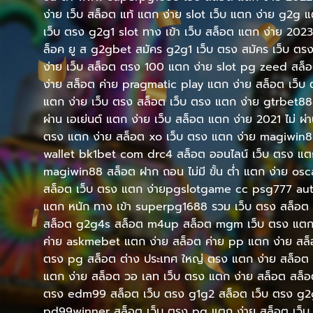
ง่าย เว็บ สล็อต แท้ แตก ง่าย slot เว็บ แตก ง่าย g2
เว็บ ตรง g2g1 slot ทาง เข้า เว็บ สล็อต แตก ง่าย 20
ล็อค ยู ส g2gbet สมัคร g2g1 เว็บ ตรง สมัคร เว็บ ตรง
ง่าย เว็บ สล็อต ตรง 100 แตก ง่าย slot pg zeed สล็อต
ง่าย สล็อต ค่าย pragmatic play แตก ง่าย สล็อต เว็
แตก ง่าย เว็บ ตรง สล็อต เว็บ ตรง แตก ง่าย gtrbet888
ผ่าน เอเย่นต์ แตก ง่าย เว็บ สล็อต แตก ง่าย 2021 ไม่ 
ตรง แตก ง่าย สล็อต xo เว็บ ตรง แตก ง่าย magiwin8
wallet bk1bet com drc4 สล็อต ออนไลน์ เว็บ ตรง แ
magiwin88 สล็อต ฝาก ถอน ไม่มี ขั้น ต่ำ แตก ง่าย o
สล็อต เว็บ ตรง แตก ง่ายpgslotgame cc psg777 auto
แตก หนัก ทาง เข้า superpg1688 รวม เว็บ ตรง สล็อต 
สล็อต g2g4s สล็อต m4up สล็อต mgm เว็บ ตรง แตก ง
ค่าย askmebet แตก ง่าย สล็อต ค่าย pp แตก ง่าย สล็อ
ตรง pg สล็อต ต่าง ประเทศ ใหญ่ ตรง แตก ง่าย สล็อต 
แตก ง่าย สล็อต วอ เลท เว็บ ตรง แตก ง่าย สล็อต สล็อ
ตรง edm99 สล็อต เว็บ ตรง g1g2 สล็อต เว็บ ตรง g2g
pd99winner สล็อต เว็บ ตรง pg แตก ง่าย สล็อต เว็บ ต