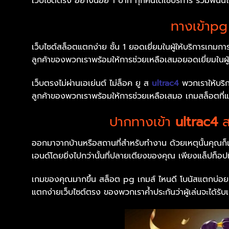
เว็บไซต์ตรง อย่างน้อย 1 บาท ทุกคนได้ใช้บริการ ร่วมพนัน
ทางเข้าpg
เว็บไซต์สล็อตแตกง่าย ชั้น 1 ยอดเยี่ยมในผู้ให้บริการเกม
ลูกค้าของพวกเราพร้อมให้การช่วยเหลือเสมอยอดเยี่ยมในผู้
เว็บตรงไม่ผ่านเอเย่นต์ ไม่ล็อค ยู ส
ultrac
4
พวกเราให้บริ
ลูกค้าของพวกเราพร้อมให้การช่วยเหลือเสมอ เกมสล็อตที่แตก
ปากทางเข้า
ultrac
4
ส
ออกมาจากบ้านหรือสถานที่สำหรับทำงาน ด้วยเหตุนั้นคุณก็
เอนด์โดยยิ่งไปกว่านั้นที่ปลายเตียงของคุณ เพียงแล็ปท็อปที
เกมของคุณมากขึ้น สล็อต pg เกมส์ ไหนดี โบนัสแตกบ่อยครั
แตกง่ายเว็บไซต์ตรง ของพวกเราค้ำประกันว่าผู้เล่นจะได้รั