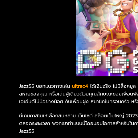
Jazz55 บอกแนวทางเล่น
ultrac
4
ได้เงินจริง ไม่มีล็อคยู
สหายของคุณ หรือเล่นผู้เดียวด้วยคุณลักษณะของเพื่อนพ้
เอเย่นต์ไม่มีอย่างน้อย กับเพื่อนฝูง สมาชิกในครอบครัว
มีเกมคาสิโนให้เลือกล้นหลาม เว็บไซต์ สล็อตเว็บใหญ่ 2023 เว
ตลอดระยะเวลา พวกเขาทำแบบนี้โดยมอบโอกาสสำหรับในการร่ว
Jazz55