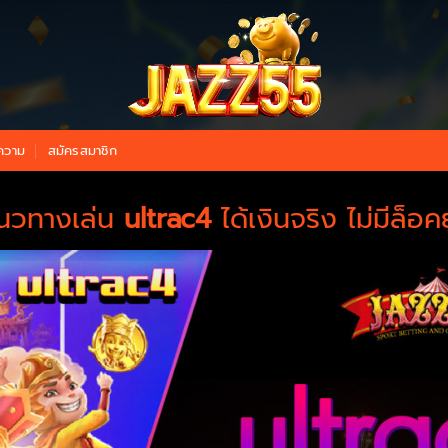
ความ
สมัครสมาชิก
นวทางเล่น
ultrac
4
ได้เงินจริง ไม่มีล็อค