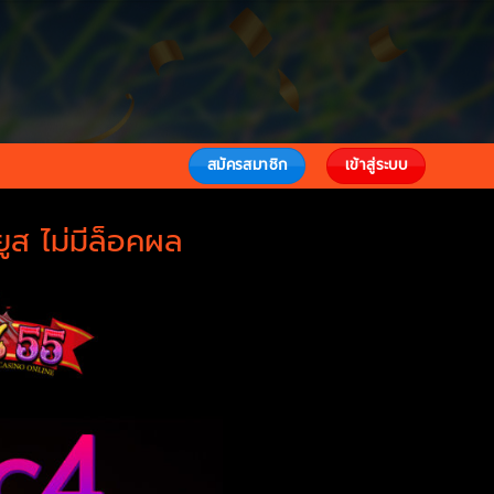
สมัครสมาชิก
เข้าสู่ระบบ
ยูส ไม่มีล็อคผล