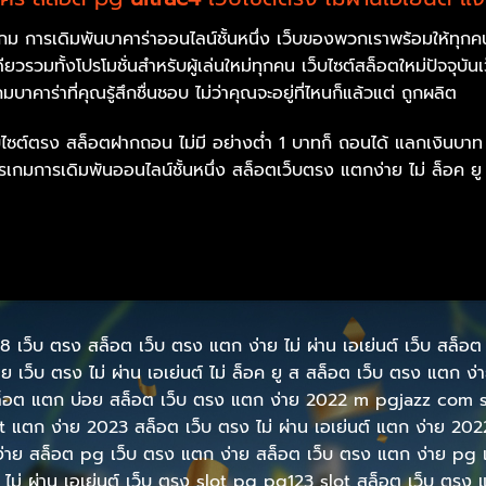
เกม การเดิมพันบาคาร่าออนไลน์ชั้นหนึ่ง เว็บของพวกเราพร้อมให้ทุกคนไ
ดียวรวมทั้งโปรโมชั่นสำหรับผู้เล่นใหม่ทุกคน เว็บไซต์สล็อตใหม่ปัจจุบ
ร่าที่คุณรู้สึกชื่นชอบ ไม่ว่าคุณจะอยู่ที่ไหนก็แล้วแต่ ถูกผลิต
ไซต์ตรง สล็อตฝากถอน ไม่มี อย่างต่ำ 1 บาทก็ ถอนได้ แลกเงินบาท เง
ิการเกมการเดิมพันออนไลน์ชั้นหนึ่ง สล็อตเว็บตรง แตกง่าย ไม่ ล็อค ยู ส
ว็บ ตรง สล็อต เว็บ ตรง แตก ง่าย ไม่ ผ่าน เอเย่นต์ เว็บ สล็อต แ
 เว็บ ตรง ไม่ ผ่าน เอเย่นต์ ไม่ ล็อค ยู ส สล็อต เว็บ ตรง แตก ง่าย 
ล็อต แตก บ่อย สล็อต เว็บ ตรง แตก ง่าย 2022 m pgjazz com slot
แตก ง่าย 2023 สล็อต เว็บ ตรง ไม่ ผ่าน เอเย่นต์ แตก ง่าย 2022
่าย สล็อต pg เว็บ ตรง แตก ง่าย สล็อต เว็บ ตรง แตก ง่าย pg เ
 ไม่ ผ่าน เอเย่นต์ เว็บ ตรง slot pg pg123 slot สล็อต เว็บ ต