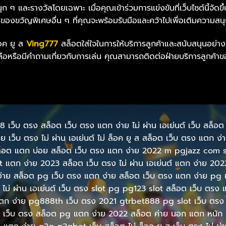
 ๆ และรางวัลโดยเฉพาะ เมื่อคุณเข้าร่วมการแข่งขันที่เว็บไซต์นี้จัดขึ
ือของขวัญพิเศษอื่น ๆ ที่คุณจะพร้อมรับมือและคว้าไปเพื่อเติมความสนุ
็อค ยู ส
Ving777
สล็อตใส่ใจในการให้บริการลูกค้าและสนับสนุนอย่าง
อหรือมีคำถามเกี่ยวกับการเล่น คุณสามารถติดต่อฝ่ายบริการลูกค้า
ว็บ ตรง สล็อต เว็บ ตรง แตก ง่าย ไม่ ผ่าน เอเย่นต์ เว็บ สล็อต แ
 เว็บ ตรง ไม่ ผ่าน เอเย่นต์ ไม่ ล็อค ยู ส สล็อต เว็บ ตรง แตก ง่าย 
ล็อต แตก บ่อย สล็อต เว็บ ตรง แตก ง่าย 2022 m pgjazz com slot
แตก ง่าย 2023 สล็อต เว็บ ตรง ไม่ ผ่าน เอเย่นต์ แตก ง่าย 2022
่าย สล็อต pg เว็บ ตรง แตก ง่าย สล็อต เว็บ ตรง แตก ง่าย pg เ
 ไม่ ผ่าน เอเย่นต์ เว็บ ตรง slot pg pg123 slot สล็อต เว็บ ต
g แตก ง่าย pg888th เว็บ ตรง 2021 gtrbet888 pg slot เว็บ ตร
23 เว็บ ตรง สล็อต pg แตก ง่าย 2022 สล็อต ค่าย นอก แตก หนัก