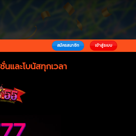
สมัครสมาชิก
เข้าสู่ระบบ
ั่นและโบนัสทุกเวลา