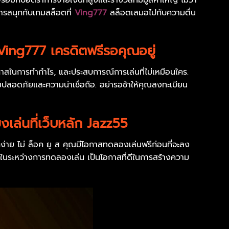
ารสนุกกับเกมสล็อตที่
Ving777
สล็อตเสมอไปกับความตื่น
 Ving777
เครดิตฟรีรอคุณอยู่
สในการทำกำไร, และประสบการณ์การเล่นที่ไม่เหมือนใคร.
มปลอดภัยและความน่าเชื่อถือ. อย่ารอช้าให้คุณลงทะเบียน
งเล่นที่เว็บหลัก Jazz
55
่าย ไม่ ล็อค ยู ส คุณมีโอกาสทดลองเล่นฟรีก่อนที่จะลง
ปินในระหว่างการทดลองเล่น เป็นโอกาสที่ดีในการสร้างความ