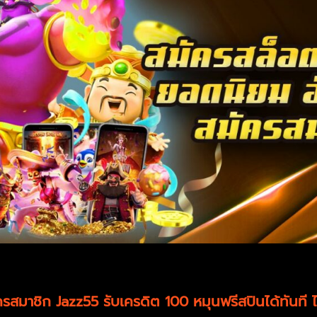
ครสมาชิก Jazz
55 รับเครดิต 100 หมุนฟรีสปินได้ทันที ไ