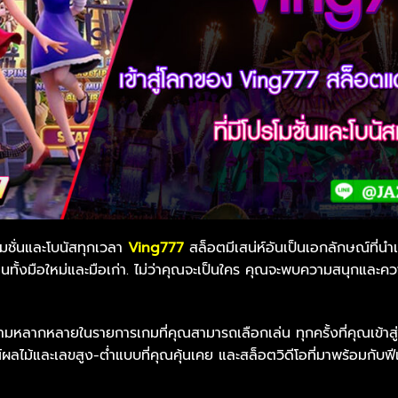
มชั่นและโบนัสทุกเวลา
Ving777
สล็อตมีเสน่ห์อันเป็นเอกลักษณ์ที่
้เล่นทั้งมือใหม่และมือเก่า. ไม่ว่าคุณจะเป็นใคร คุณจะพบความสนุกและค
มหลากหลายในรายการเกมที่คุณสามารถเลือกเล่น ทุกครั้งที่คุณเข้าสู่เ
ม้และเลขสูง-ต่ำแบบที่คุณคุ้นเคย และสล็อตวิดีโอที่มาพร้อมกับฟีเจ