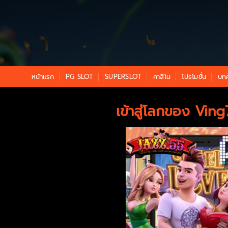
Skip
to
content
หน้าแรก
PG SLOT
SUPERSLOT
คาสิโน
โปรโมชั่น
บท
เข้าสู่โลกของ Vin