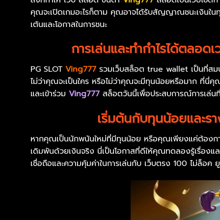
คุณจะเปิดเกมอะไรก็ตาม คุณอาจได้รับสัญญาณชนะเงินในทุ
เต้นและโอกาสในการชนะ
การเล่นและทำกำไรได้ตลอดเว
PG SLOT
Ving777
รวมเว็บสล็อต true wallet เป็นที่ส
ไม่ว่าคุณจะเป็นใคร หรือไม่ว่าคุณจะมีทุนน้อยหรือมาก ที่
และเข้าร่วม
Ving777
สล็อตวันนี้เพื่อประสบการณ์การเล่นที
เริ่มต้นกับทุนน้อยและร
หากคุณเป็นนักพนันใหม่ที่มีทุนน้อย หรือคุณเพียงแค่ต้องกา
เดิมพันด้วยเงินจริง นี่เป็นโอกาสที่ดีให้คุณทดลองรู้เรื
เชื่อถือและความคุ้มค่าในการเล่นกับ เว็บตรง 100 ไม่ล็อค 