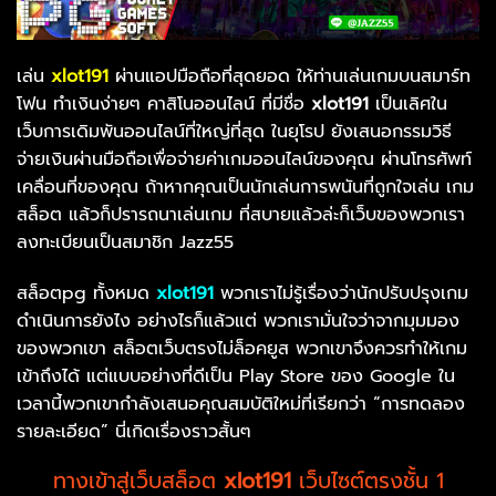
เล่น
xlot191
ผ่านแอปมือถือที่สุดยอด ให้ท่านเล่นเกมบนสมาร์ท
โฟน ทำเงินง่ายๆ คาสิโนออนไลน์ ที่มีชื่อ
xlot191
เป็นเลิศใน
เว็บการเดิมพันออนไลน์ที่ใหญ่ที่สุด ในยุโรป ยังเสนอกรรมวิธี
จ่ายเงินผ่านมือถือเพื่อจ่ายค่าเกมออนไลน์ของคุณ ผ่านโทรศัพท์
เคลื่อนที่ของคุณ ถ้าหากคุณเป็นนักเล่นการพนันที่ถูกใจเล่น เกม
สล็อต แล้วก็ปรารถนาเล่นเกม ที่สบายแล้วล่ะก็เว็บของพวกเรา
ลงทะเบียนเป็นสมาชิก Jazz55
สล็อตpg ทั้งหมด
xlot191
พวกเราไม่รู้เรื่องว่านักปรับปรุงเกม
ดำเนินการยังไง อย่างไรก็แล้วแต่ พวกเรามั่นใจว่าจากมุมมอง
ของพวกเขา สล็อตเว็บตรงไม่ล็อคยูส พวกเขาจึงควรทำให้เกม
เข้าถึงได้ แต่แบบอย่างที่ดีเป็น Play Store ของ Google ใน
เวลานี้พวกเขากำลังเสนอคุณสมบัติใหม่ที่เรียกว่า “การทดลอง
รายละเอียด” นี่เกิดเรื่องราวสั้นๆ
ทางเข้าสู่เว็บสล็อต
xlot191
เว็บไซต์ตรงชั้น 1