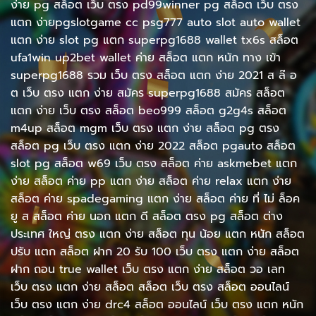
ง่าย pg สล็อต เว็บ ตรง pd99winner pg สล็อต เว็บ ตรง
แตก ง่ายpgslotgame cc psg777 auto slot auto wallet
แตก ง่าย slot pg แตก superpg1688 wallet tx6s สล็อต
ufa1win up2bet wallet ค่าย สล็อต แตก หนัก ทาง เข้า
superpg1688 รวม เว็บ ตรง สล็อต แตก ง่าย 2021 ส ล๊ อ
ต เว็บ ตรง แตก ง่าย สมัคร superpg1688 สมัคร สล็อต
แตก ง่าย เว็บ ตรง สล็อต beo999 สล็อต g2g4s สล็อต
m4up สล็อต mgm เว็บ ตรง แตก ง่าย สล็อต pg ตรง
สล็อต pg เว็บ ตรง แตก ง่าย 2022 สล็อต pgauto สล็อต
slot pg สล็อต w69 เว็บ ตรง สล็อต ค่าย askmebet แตก
ง่าย สล็อต ค่าย pp แตก ง่าย สล็อต ค่าย relax แตก ง่าย
สล็อต ค่าย spadegaming แตก ง่าย สล็อต ค่าย ที่ ไม่ ล็อค
ยู ส สล็อต ค่าย นอก แตก ดี สล็อต ตรง pg สล็อต ต่าง
ประเทศ ใหญ่ ตรง แตก ง่าย สล็อต ทุน น้อย แตก หนัก สล็อต
ปรับ แตก สล็อต ฝาก 20 รับ 100 เว็บ ตรง แตก ง่าย สล็อต
ฝาก ถอน true wallet เว็บ ตรง แตก ง่าย สล็อต วอ เลท
เว็บ ตรง แตก ง่าย สล็อต สล็อต เว็บ ตรง สล็อต ออนไลน์
เว็บ ตรง แตก ง่าย drc4 สล็อต ออนไลน์ เว็บ ตรง แตก หนัก