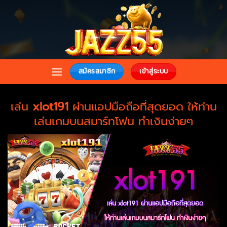
Skip
to
content
สมัครสมาชิก
เข้าสู่ระบบ
เล่น
xlot191
ผ่านแอปมือถือที่สุดยอด ให้ท่าน
เล่นเกมบนสมาร์ทโฟน ทำเงินง่ายๆ