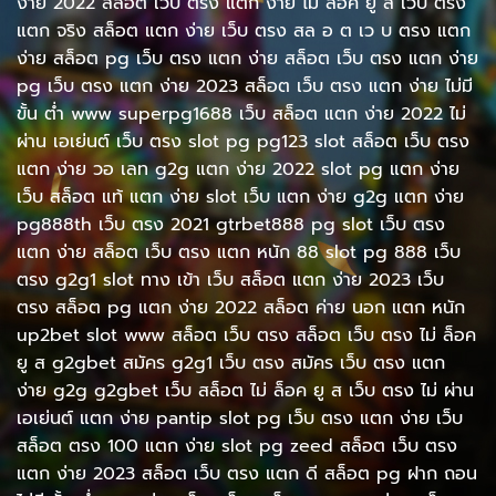
ง่าย 2022 สล็อต เว็บ ตรง แตก ง่าย ไม่ ล็อค ยู ส เว็บ ตรง
แตก จริง สล็อต แตก ง่าย เว็บ ตรง สล อ ต เว บ ตรง แตก
ง่าย สล็อต pg เว็บ ตรง แตก ง่าย สล็อต เว็บ ตรง แตก ง่าย
pg เว็บ ตรง แตก ง่าย 2023 สล็อต เว็บ ตรง แตก ง่าย ไม่มี
ขั้น ต่ํา www superpg1688 เว็บ สล็อต แตก ง่าย 2022 ไม่
ผ่าน เอเย่นต์ เว็บ ตรง slot pg pg123 slot สล็อต เว็บ ตรง
แตก ง่าย วอ เลท g2g แตก ง่าย 2022 slot pg แตก ง่าย
เว็บ สล็อต แท้ แตก ง่าย slot เว็บ แตก ง่าย g2g แตก ง่าย
pg888th เว็บ ตรง 2021 gtrbet888 pg slot เว็บ ตรง
แตก ง่าย สล็อต เว็บ ตรง แตก หนัก 88 slot pg 888 เว็บ
ตรง g2g1 slot ทาง เข้า เว็บ สล็อต แตก ง่าย 2023 เว็บ
ตรง สล็อต pg แตก ง่าย 2022 สล็อต ค่าย นอก แตก หนัก
up2bet slot www สล็อต เว็บ ตรง สล็อต เว็บ ตรง ไม่ ล็อค
ยู ส g2gbet สมัคร g2g1 เว็บ ตรง สมัคร เว็บ ตรง แตก
ง่าย g2g g2gbet เว็บ สล็อต ไม่ ล็อค ยู ส เว็บ ตรง ไม่ ผ่าน
เอเย่นต์ แตก ง่าย pantip slot pg เว็บ ตรง แตก ง่าย เว็บ
สล็อต ตรง 100 แตก ง่าย slot pg zeed สล็อต เว็บ ตรง
แตก ง่าย 2023 สล็อต เว็บ ตรง แตก ดี สล็อต pg ฝาก ถอน