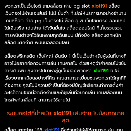
พวกเราเป็นเว็บไซต์ เกมสล็อต ค่าย pg slot
xlot191
สล็อต
เว็บตรงไม่ผ่านเอเย่นต์ ไม่มี ขั้นต่ำ ที่เปิดให้บริการมาอย่างช้านาน
เกมสล็อต ค่าย pg เว็บตรงไม่ ล็อค ยู ส เว็บไซต์ตรง ออนไลน์
ได้เงินจริง เล่นง่าย ได้เงินมั่นใจ สล็อตออนไลน์ ที่เก็บรวบรวม
การพนันต่างๆไว้ล้นหลามทุกต้นแบบ มีทั้งยัง สล็อตแตกหนัก
สล็อตแตกง่าย พนันบอลออนไลน์
สล็อตฟรีเครดิต เว็บใหญ่ อันดับ 1 นี่เป็นเว็บสำหรับผู้เล่นที่บางที
อาจไม่อยากก่อกวนการเล่น เกมคาสิโน ด้วยเหตุว่าค่าคอมไม่ชชัน
การเดิมพัน สูงการไปมาหาสู่ดูเว็บของพวกเรา
xlot191
ไม่ใช่
เรื่องยากเหมือนอย่างที่คิด คุณสามารถเยี่ยมชมพวกเราได้ทุกที่ที่
ต้องการ คุณไม่มีความจำเป็นที่ต้องมีบัญชีหรือกระทำการตั้งค่า
อะไรก็ตามไซต์นี้จัดตั้งง่ายและก็ผู้เล่นที่อยากเล่น เกมสล็อตบน
โทรศัพท์เคลื่อนที่ สามารถใช้งานได้
ระบบออโต้ที่นำสมัย
xlot191
เล่นง่าย โบนัสมากมาย
สุด
สล็อตแตกง่าย 168
xlot191
ซึ่งช่วยทำให้ผู้ใช้สามารถเล่น เกม