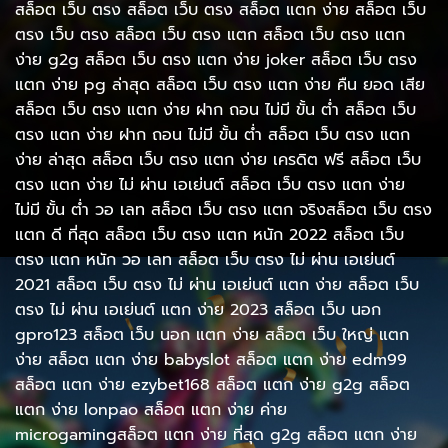
สล็อต เว็บ ตรง สล็อต เว็บ ตรง สล็อต แตก ง่าย สล็อต เว็บ
ตรง เว็บ ตรง สล็อต เว็บ ตรง แตก สล็อต เว็บ ตรง แตก
ง่าย g2g สล็อต เว็บ ตรง แตก ง่าย joker สล็อต เว็บ ตรง
แตก ง่าย pg ล่าสุด สล็อต เว็บ ตรง แตก ง่าย คืน ยอด เสีย
สล็อต เว็บ ตรง แตก ง่าย ฝาก ถอน ไม่มี ขั้น ต่ำ สล็อต เว็บ
ตรง แตก ง่าย ฝาก ถอน ไม่มี ขั้น ต่ํา สล็อต เว็บ ตรง แตก
ง่าย ล่าสุด สล็อต เว็บ ตรง แตก ง่าย เครดิต ฟรี สล็อต เว็บ
ตรง แตก ง่าย ไม่ ผ่าน เอเย่นต์ สล็อต เว็บ ตรง แตก ง่าย
ไม่มี ขั้น ต่ํา วอ เลท สล็อต เว็บ ตรง แตก จริงสล็อต เว็บ ตรง
แตก ดี ที่สุด สล็อต เว็บ ตรง แตก หนัก 2022 สล็อต เว็บ
ตรง แตก หนัก วอ เลท สล็อต เว็บ ตรง ไม่ ผ่าน เอเย่นต์
2021 สล็อต เว็บ ตรง ไม่ ผ่าน เอเย่นต์ แตก ง่าย สล็อต เว็บ
ตรง ไม่ ผ่าน เอเย่นต์ แตก ง่าย 2023 สล็อต เว็บ นอก
gpro123 สล็อต เว็บ นอก แตก ง่าย สล็อต เว็บ ใหญ่ แตก
ง่าย สล็อต แตก ง่าย babyslot สล็อต แตก ง่าย edm99
สล็อต แตก ง่าย ezybet168 สล็อต แตก ง่าย g2g สล็อต
แตก ง่าย lonpao สล็อต แตก ง่าย ค่าย
microgamingสล็อต แตก ง่าย ที่สุด g2g สล็อต แตก ง่าย