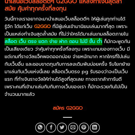
นำเสนอเว็บสล็อตดีๆ G2GGO แหล่งทำเงินสุดล้ำ
สมัย คุ้มค่าทุกครั้งที่ลงทุน
วันนี้ทางเราอยากจะมานำเสนอเว็บสล็อตดีๆ ให้ผู้เล่นทุกท่านได้
รู้จัก ได้แก่เว็บ
G2GGO
ที่มีผู้เล่นเข้ามานิยมเล่นมากที่สุด เพราะ
เป็นแหล่งทำเงินสุดล้ำสมัย ที่ไม่ว่าใครได้มาเล่นเกมสล็อตภายใน
สล็อต เว็บ ตรง แตก ง่าย ฝาก ถอน ไม่มี ขั้น ต่ํา
ก็มักจะพูดกัน
เป็นเสียงเดียว ว่าคุ้มค่าทุกครั้งที่ลงทุน เพราะเกมของทางเว็บ มี
แต่เกมที่รางวัลแจ็คพอตออกบ่อย จ่ายหนักมาก หากใครที่ไปเล่น
กับเว็บอื่น และชอบขาดทุนกับการลงเดิมพันบ่อยครั้ง รีบโยกย้าย
มาเล่นกับเว็บแห่งนี้เลย สล็อตเว็บตรง pg รับรองว่าจะเป็นเว็บ
แรก ที่ทำเงินรางวัลให้ท่านได้สูงที่สุดเลย ทางเรากล้าการันตี
เพราะคนที่เข้ามาเล่นกับกับทางเว็บของเรา ก็มักจะรวยกันไปเป็น
จำนวนมากแล้ว
สมัคร G2GGO