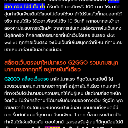
ฝาก ถอน ไม่มี ขั้น ต่ำ
ก็รับทันที เครดิตฟรี 100 บาท ให้เอาไป
ลุ้นทำเงินเพิ่มเติมได้แบบไม่ต้องใช้งบ ถ้าได้รับแล้วก็ถอนออกได้
จริง ถอนได้ไว ใช้เวลาเพียงไม่ถึง 10 วินาที หากอยากจะเข้ามา
ลองหาประสบการณ์ใหม่ๆ จากการเล่นเกมสล็อตภายในเว็บแห่ง
นี้ดูสักครั้ง ก็คลิกสมัครสมาชิกที่หน้าเว็บได้เลย รับรอง slot
wallet ทุกค่ายเว็บตรง จะเป็นเว็บที่เล่นสนุกกว่าที่ไหน ที่ท่านเคย
เข้าเล่นมาก่อนเป็นอย่างแน่นอน
สล็อตเว็บตรงมาใหม่มาแรง G2GGO รวมเกมสนุก
มากมายจากทุกที่ อยู่ภายในที่เดียว
G2GGO สล็อตเว็บตรง
มาใหม่มาแรง ที่สุดในยุคสมัยนี้ ได้
รวบรวมเกมสนุกมากมายจากทุกที่ อยู่ภายในที่เดียว เกมเหล่านี้
ที่ทางเว็บได้นำมามอบความสนุกให้กับผู้เล่น มีแต่เกมที่แตกหนัก
จัดเต็ม ไม่ว่าใครก็ตามที่ได้มาเล่นกับเกมของทางเว็บ จีทูจีโก พูด
ได้เลยว่าทำเงินได้แบบหนักกระเป๋าแน่นอน แถมเกมทั้งหมดนี้มี
เบทเริ่มต้นในเกมที่ถูกมาก มีงบเพียง 1 บาท ก็สามารถเข้ามาปั่น
ทำเงินได้เช่นเดียวกัน ตอบโจทย์ และรองรับผู้เล่นที่มีทุนน้อยได้ดี