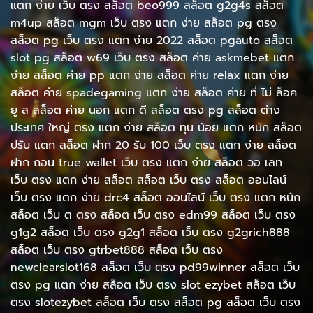
แตก ง่าย เว็บ ตรง สล็อต beo999 สล็อต g2g4s สล็อต
m4up สล็อต mgm เว็บ ตรง แตก ง่าย สล็อต pg ตรง
สล็อต pg เว็บ ตรง แตก ง่าย 2022 สล็อต pgauto สล็อต
slot pg สล็อต w69 เว็บ ตรง สล็อต ค่าย askmebet แตก
ง่าย สล็อต ค่าย pp แตก ง่าย สล็อต ค่าย relax แตก ง่าย
สล็อต ค่าย spadegaming แตก ง่าย สล็อต ค่าย ที่ ไม่ ล็อค
ยู ส สล็อต ค่าย นอก แตก ดี สล็อต ตรง pg สล็อต ต่าง
ประเทศ ใหญ่ ตรง แตก ง่าย สล็อต ทุน น้อย แตก หนัก สล็อต
ปรับ แตก สล็อต ฝาก 20 รับ 100 เว็บ ตรง แตก ง่าย สล็อต
ฝาก ถอน true wallet เว็บ ตรง แตก ง่าย สล็อต วอ เลท
เว็บ ตรง แตก ง่าย สล็อต สล็อต เว็บ ตรง สล็อต ออนไลน์
เว็บ ตรง แตก ง่าย drc4 สล็อต ออนไลน์ เว็บ ตรง แตก หนัก
สล็อต เว็บ ต ตรง สล็อต เว็บ ตรง edm99 สล็อต เว็บ ตรง
g1g2 สล็อต เว็บ ตรง g2g1 สล็อต เว็บ ตรง g2grich888
สล็อต เว็บ ตรง gtrbet888 สล็อต เว็บ ตรง
newclearslot168 สล็อต เว็บ ตรง pd99winner สล็อต เว็บ
ตรง pg แตก ง่าย สล็อต เว็บ ตรง slot ezybet สล็อต เว็บ
ตรง slotezybet สล็อต เว็บ ตรง สล็อต pg สล็อต เว็บ ตรง