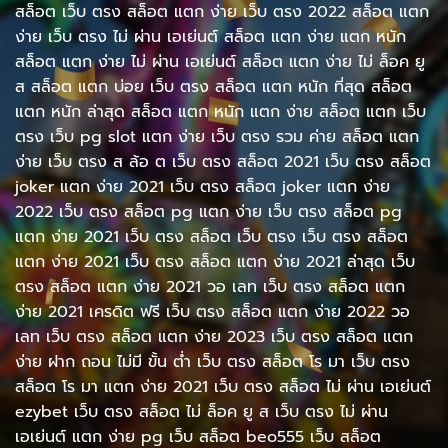
สล็อต เว็บ ตรง สล็อต แตก ง่าย เว็บ ตรง 2022 สล็อต แตก
ง่าย เว็บ ตรง ไม่ ผ่าน เอเย่นต์ สล็อต แตก ง่าย แตก หนัก
สล็อต แตก ง่าย ไม่ ผ่าน เอเย่นต์ สล็อต แตก ง่าย ไม่ ล็อค ยู
ส สล็อต แตก บ่อย เว็บ ตรง สล็อต แตก หนัก ที่สุด สล็อต
แตก หนัก ล่าสุด สล็อต แตก หนัก แตก ง่าย สล็อต แตก เว็บ
ตรง เว็บ pg slot แตก ง่าย เว็บ ตรง รวม ค่าย สล็อต แตก
ง่าย เว็บ ตรง ส ล้อ ต เว็บ ตรง สล็อต 2021 เว็บ ตรง สล็อต
joker แตก ง่าย 2021 เว็บ ตรง สล็อต joker แตก ง่าย
2022 เว็บ ตรง สล็อต pg แตก ง่าย เว็บ ตรง สล็อต pg
แตก ง่าย 2021 เว็บ ตรง สล็อต เว็บ ตรง เว็บ ตรง สล็อต
แตก ง่าย 2021 เว็บ ตรง สล็อต แตก ง่าย 2021 ล่าสุด เว็บ
ตรง สล็อต แตก ง่าย 2021 วอ เลท เว็บ ตรง สล็อต แตก
ง่าย 2021 เครดิต ฟรี เว็บ ตรง สล็อต แตก ง่าย 2022 วอ
เลท เว็บ ตรง สล็อต แตก ง่าย 2023 เว็บ ตรง สล็อต แตก
ง่าย ฝาก ถอน ไม่มี ขั้น ต่ํา เว็บ ตรง สล็อต โร มา เว็บ ตรง
สล็อต โร มา แตก ง่าย 2021 เว็บ ตรง สล็อต ไม่ ผ่าน เอเย่นต์
ezybet เว็บ ตรง สล็อต ไม่ ล็อค ยู ส เว็บ ตรง ไม่ ผ่าน
เอเย่นต์ แตก ง่าย pg เว็บ สล็อต beo555 เว็บ สล็อต