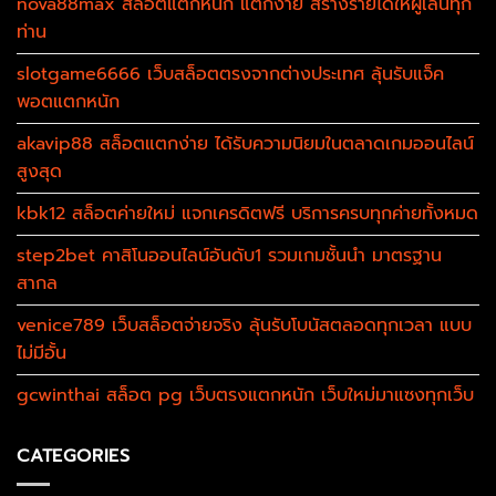
nova88max สล็อตแตกหนัก แตกง่าย สร้างรายได้ให้ผู้เล่นทุก
ท่าน
slotgame6666 เว็บสล็อตตรงจากต่างประเทศ ลุ้นรับแจ็ค
พอตแตกหนัก
akavip88 สล็อตแตกง่าย ได้รับความนิยมในตลาดเกมออนไลน์
สูงสุด
kbk12 สล็อตค่ายใหม่ แจกเครดิตฟรี บริการครบทุกค่ายทั้งหมด
step2bet คาสิโนออนไลน์อันดับ1 รวมเกมชั้นนำ มาตรฐาน
สากล
venice789 เว็บสล็อตจ่ายจริง ลุ้นรับโบนัสตลอดทุกเวลา แบบ
ไม่มีอั้น
gcwinthai สล็อต pg เว็บตรงแตกหนัก เว็บใหม่มาแซงทุกเว็บ
CATEGORIES