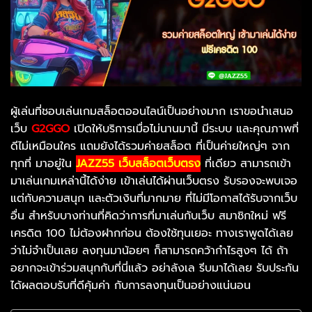
ผู้เล่นที่ชอบเล่นเกมสล็อตออนไลน์เป็นอย่างมาก เราขอนำเสนอ
เว็บ
G2GGO
เปิดให้บริการเมื่อไม่นานมานี้ มีระบบ และคุณภาพที่
ดีไม่เหมือนใคร แถมยังได้รวมค่ายสล็อต ที่เป็นค่ายใหญ่ๆ จาก
ทุกที่ มาอยู่ใน
JAZZ55 เว็บสล็อตเว็บตรง
ที่เดียว สามารถเข้า
มาเล่นเกมเหล่านี้ได้ง่าย เข้าเล่นได้ผ่านเว็บตรง รับรองจะพบเจอ
แต่กับความสนุก และตัวเงินที่มากมาย ที่ไม่มีโอกาสได้รับจากเว็บ
อื่น สำหรับบางท่านที่คิดว่าการที่มาเล่นกับเว็บ สมาชิกใหม่ ฟรี
เครดิต 100 ไม่ต้องฝากก่อน ต้องใช้ทุนเยอะ ทางเราพูดได้เลย
ว่าไม่จำเป็นเลย ลงทุนมาน้อยๆ ก็สามารถคว้ากำไรสูงๆ ได้ ถ้า
อยากจะเข้าร่วมสนุกกับที่นี่แล้ว อย่าลังเล รีบมาได้เลย รับประกัน
ได้ผลตอบรับที่ดีคุ้มค่า กับการลงทุนเป็นอย่างแน่นอน