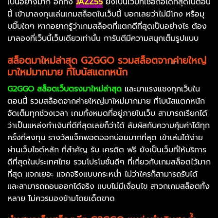
เป็นอย่างมาก อีกทั้ง
JAZZ55
ยังเป็นเว็บที่เชื่อถือได้ที่สุดในตอน
นี้ เข้ามาลงทุนเล่นเกมสล็อตในเว็บนี้ บอกเลยว่าไม่มีโกง หรือมุ
บมิ๊บใดๆ หากอยากรู้ว่าเกมสล็อตที่แตกดีที่สุดเป็นอย่างไร ต้อง
มาลองที่เว็บนี้เว็บเดียวเท่านั้น การันตีมีความสนุกเต็มรูปแบบ
สล็อตมาใหม่ล่าสุด G2GGO รวมสล็อตจากค่ายใหญ่
มาใหม่มากมาย ที่โบนัสแตกหนัก
G2GGO สล็อตเว็บตรงมาใหม่ล่าสุด
และมาแรงแซงทุกเว็บใน
ตอนนี้ รวมสล็อตจากค่ายใหญ่มาใหม่มากมาย ที่โบนัสแตกหนัก
จัดเต็มทุกช่วงเวลา เกมทั้งหมดที่อยู่ภายในเว็บ สามารถเรียกได้
ว่าเป็นแหล่งทำเงินที่ดีที่สุดเลยก็ว่าได้ สัมผัสกับความคุ้มค่าได้ทุก
ครั้งที่ลงทุน รางวัลแจ็คพอตออกบ่อยมากที่สุด เข้าเล่นได้ง่าย
ผ่านเว็บไซต์หลัก ที่สำคัญ รับ เครดิต ฟรี ยังเป็นเว็บที่ให้บริการ
ดีที่สุดในประเทศไทย รวมโปรโมชั่นดีๆ ที่เกี่ยวกับเกมสล็อตไว้มาก
ที่สุด แจกเยอะ แจกจริงแบบกระหน่ำ ไม่ว่าใครก็สามารถรับได้
และสามารถถอนออกได้จริง แบบไม่มีเงื่อนไข สาวกเกมสล็อตทั้ง
หลาย ไม่ควรมองข้ามโดยเด็ดขาด