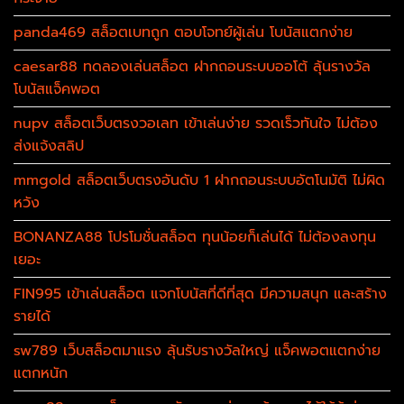
panda469 สล็อตเบทถูก ตอบโจทย์ผู้เล่น โบนัสแตกง่าย
caesar88 ทดลองเล่นสล็อต ฝากถอนระบบออโต้ ลุ้นรางวัล
โบนัสแจ็คพอต
nupv สล็อตเว็บตรงวอเลท เข้าเล่นง่าย รวดเร็วทันใจ ไม่ต้อง
ส่งแจ้งสลิป
mmgold สล็อตเว็บตรงอันดับ 1 ฝากถอนระบบอัตโนมัติ ไม่ผิด
หวัง
BONANZA88 โปรโมชั่นสล็อต ทุนน้อยก็เล่นได้ ไม่ต้องลงทุน
เยอะ
FIN995 เข้าเล่นสล็อต แจกโบนัสที่ดีที่สุด มีความสนุก และสร้าง
รายได้
sw789 เว็บสล็อตมาแรง ลุ้นรับรางวัลใหญ่ แจ็คพอตแตกง่าย
แตกหนัก