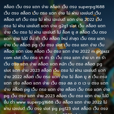
สล็อต เว็บ ตรง แตก ง่าย สล็อต เว็บ ตรง superpg1688
เว็บ ตรง สล็อต เว็บ ตรง แตก ง่าย ไม่ ผ่าน เอเย่นต์ เว็บ
สล็อต แท้ เว็บ ตรง ไม่ ผ่าน เอเย่นต์ แตก ง่าย 2022 เว็บ
ตรง ไม่ ผ่าน เอเย่นต์ แตก ง่าย g2g1 slot เว็บ สล็อต แตก
ง่าย เว็บ ตรง ไม่ ผ่าน เอเย่นต์ ไม่ ล็อค ยู ส สล็อต เว็บ ตรง
แตก ง่าย ไม่มี ขั้น ต่ำ เว็บ สล็อต ใหม่ ล่าสุด เว็บ ตรง แตก
ง่าย เว็บ สล็อต pg เว็บ ตรง slot เว็บ ตรง แตก ง่าย เว็บ
สล็อต แตก บ่อย สล็อต เว็บ ตรง แตก ง่าย 2022 m pgjazz
com slot เว็บ ตรง บา ค่า ร่า เว็บ ตรง แตก ง่าย บา คา ร่า
เว็บ ตรง แตก ง่าย สล็อต แตก หนัก เว็บ ตรง สล็อต pg
slot แตก ง่าย 2023 สล็อต เว็บ ตรง ไม่ ผ่าน เอเย่นต์ แตก
ง่าย 2022 สล็อต เว็บ ตรง แตก ง่าย ไม่ ล็อค ยู ส เว็บ ตรง
แตก จริง สล็อต แตก ง่าย เว็บ ตรง สล อ ต เว บ ตรง แตก
ง่าย สล็อต pg เว็บ ตรง แตก ง่าย สล็อต เว็บ ตรง แตก ง่าย
pg เว็บ ตรง แตก ง่าย 2023 สล็อต เว็บ ตรง แตก ง่าย ไม่มี
ขั้น ต่ํา www superpg1688 เว็บ สล็อต แตก ง่าย 2022 ไม่
ผ่าน เอเย่นต์ เว็บ ตรง slot pg pg123 slot สล็อต เว็บ ตรง