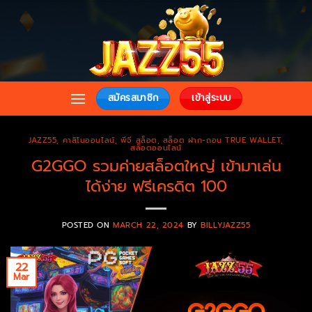
Skip
to
content
สมัครสมาชิก
เข้าสู่ระบบ
JAZZ55
,
คาสิโนออนไลน์
,
พีจี สล็อต
,
สล็อต ฝาก-ถอน TRUE WALLET
,
สล็อตออนไลน์
G2GGO รวมค่ายสล็อตใหญ่ เข้ามาเล่น
ได้ง่าย ฟรีเครดิต 100
POSTED ON
MARCH 22, 2024
BY
BILLYJAZZ55
22
Mar