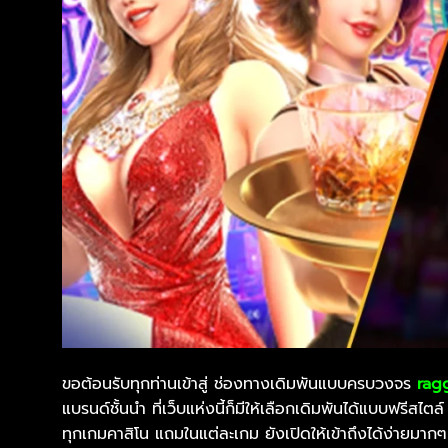
ขอต้อนรับทุกท่านเข้าสู่ ช่องทางเดิมพันแบบครบวงจร
rag
แบรนด์ชั้นนำ ที่เว็บแห่งนี้ก็มีให้เลือกเดิมพันได้แบบฟรีสไต
ทุกเกมคาสิโน แถมในแต่ละเกม ยังเปิดให้เข้าถึงได้ง่ายมากๆ 