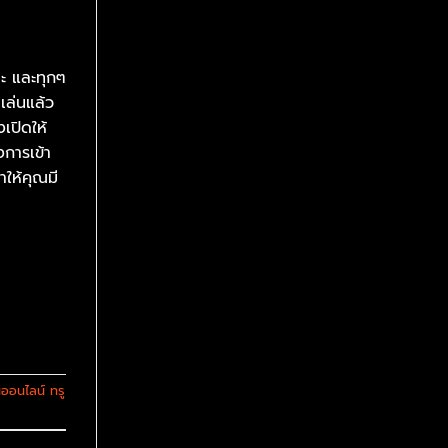
าะ และทุกๆ
เล่นแล้ว
เปิดให้
งการเข้า
ำให้คุณมี
นออนไลน์ ทรู