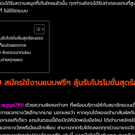
ได้รับความสนุกที่เกินใครแล้วนั้น ทุกท่านยังจะได้รับค่าตอบแทนที่สูงก
่ ไม่มีปิดระบบ
รับโปรโมชั่นสุดร้อนแรง
ิดท็อปตลอดกาล
าย ยิงตรงจากบ่อน
มจ่ายทุกยอด
มัครใช้งานแบบฟรีๆ ลุ้นรับโปรโมชั่นสุดร
บ
ragga789
ด้วยความพิเศษต่างๆ ที่พร้อมบริการให้กับสมาชิกแบบเ
เป็นการแจกรางวัลอีกมากมาย บอกเลยว่า หากคุณได้ลองเข้ามาสัมผัสก
อกเลยทีเดียว แถมในตอนนี้ยังเปิดให้นักพนันมือใหม่ ได้เข้ามาสมัคร
ยังมีแจกรางวัลพรีเมียมอีกเพียบ สามารถกดรับได้ตลอดทุกช่วงมาแรงจ