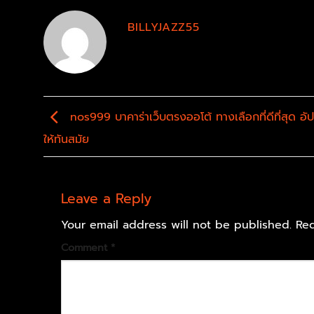
BILLYJAZZ55
nos999 บาคาร่าเว็บตรงออโต้ ทางเลือกที่ดีที่สุด อ
ให้ทันสมัย
Leave a Reply
Your email address will not be published.
Req
Comment
*