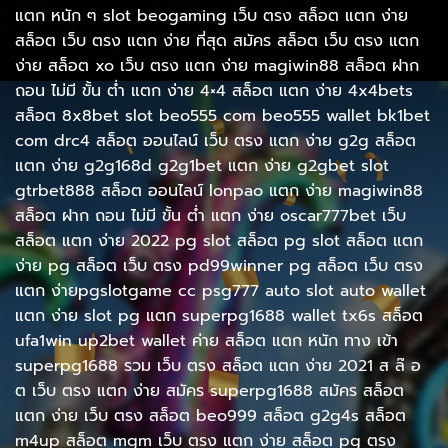
แตก หนัก ๆ slot beogaming เว็บ ตรง สล็อต แตก ง่าย
สล็อต เว็บ ตรง แตก ง่าย ที่สุด สมัคร สล็อต เว็บ ตรง แตก
ง่าย สล็อต xo เว็บ ตรง แตก ง่าย magiwin88 สล็อต ฝาก
ถอน ไม่มี ขั้น ต่ำ แตก ง่าย 4×4 สล็อต แตก ง่าย 4x4bets
สล็อต 8x8bet slot beo555 com beo555 wallet bk1bet
com drc4 สล็อต ออนไลน์ เว็บ ตรง แตก ง่าย g2g สล็อต
แตก ง่าย g2g168d g2g1bet แตก ง่าย g2gbet slot
gtrbet888 สล็อต ออนไลน์ lonpao แตก ง่าย magiwin88
สล็อต ฝาก ถอน ไม่มี ขั้น ต่ำ แตก ง่าย oscar777bet เว็บ
สล็อต แตก ง่าย 2022 pg slot สล็อต pg slot สล็อต แตก
ง่าย pg สล็อต เว็บ ตรง pd99winner pg สล็อต เว็บ ตรง
แตก ง่ายpgslotgame cc psg777 auto slot auto wallet
แตก ง่าย slot pg แตก superpg1688 wallet tx6s สล็อต
ufa1win up2bet wallet ค่าย สล็อต แตก หนัก ทาง เข้า
superpg1688 รวม เว็บ ตรง สล็อต แตก ง่าย 2021 ส ล๊ อ
ต เว็บ ตรง แตก ง่าย สมัคร superpg1688 สมัคร สล็อต
แตก ง่าย เว็บ ตรง สล็อต beo999 สล็อต g2g4s สล็อต
m4up สล็อต mgm เว็บ ตรง แตก ง่าย สล็อต pg ตรง