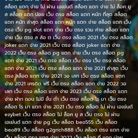
สล็อต แตก ง่าย ไม่ ผ่าน เอเย่นต์ สล็อต แตก ง่าย ไม่ ล็อค ยู
ส สล็อต แตก บ่อย เว็บ ตรง สล็อต แตก หนัก ที่สุด สล็อต
แตก หนัก ล่าสุด สล็อต แตก หนัก แตก ง่าย สล็อต แตก เว็บ
ตรง เว็บ pg slot แตก ง่าย เว็บ ตรง รวม ค่าย สล็อต แตก
ง่าย เว็บ ตรง ส ล้อ ต เว็บ ตรง สล็อต 2021 เว็บ ตรง สล็อต
joker แตก ง่าย 2021 เว็บ ตรง สล็อต joker แตก ง่าย
2022 เว็บ ตรง สล็อต pg แตก ง่าย เว็บ ตรง สล็อต pg
แตก ง่าย 2021 เว็บ ตรง สล็อต เว็บ ตรง เว็บ ตรง สล็อต
แตก ง่าย 2021 เว็บ ตรง สล็อต แตก ง่าย 2021 ล่าสุด เว็บ
ตรง สล็อต แตก ง่าย 2021 วอ เลท เว็บ ตรง สล็อต แตก
ง่าย 2021 เครดิต ฟรี เว็บ ตรง สล็อต แตก ง่าย 2022 วอ
เลท เว็บ ตรง สล็อต แตก ง่าย 2023 เว็บ ตรง สล็อต แตก
ง่าย ฝาก ถอน ไม่มี ขั้น ต่ํา เว็บ ตรง สล็อต โร มา เว็บ ตรง
สล็อต โร มา แตก ง่าย 2021 เว็บ ตรง สล็อต ไม่ ผ่าน เอเย่นต์
ezybet เว็บ ตรง สล็อต ไม่ ล็อค ยู ส เว็บ ตรง ไม่ ผ่าน
เอเย่นต์ แตก ง่าย pg เว็บ สล็อต beo555 เว็บ สล็อต
beo89 เว็บ สล็อต g2grich888 เว็บ สล็อต ตรง แตก ง่าย
เว็บ สล็อต ตรง แตก ง่าย 2022 เว็บ สล็อต ที่ แตก บ่อย