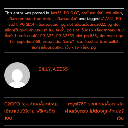
This entry was posted in
Jazz55
,
PG SLOT
,
คาสิโนออนไลน์
,
พีจี สล็อต
,
สล็อต ฝาก-ถอน true wallet
,
สล็อตออนไลน์
and tagged
JAZZ55
,
PG
SLOT
,
PG SLOT สล็อตออนไลน์
,
pg slot สล็อตเว็บตรง2022
,
pg slot
สล็อตเว็บตรงไม่ผ่านเอเย่นต์ ไม่มี ขั้นต่ำ
,
pg slot เว็บตรง สล็อตฝากถอน ไม่มี
ขั้นต่ำ 1 บาทก็ ถอนได้
,
PGJAZZ
,
PGJAZZ55
,
slot pg 888
,
slot wallet ทุก
ค่าย
,
superluca168
,
ทดลองเล่นสล็อตฟรี
,
รวมเว็บสล็อต true wallet
,
สมัครสล็อตออนไลน์
,
เว็บ ตรง สล็อต pg
.
BILLYJAZZ55
G2GGO รวมค่ายสล็อตใหญ่
royal789 รวมเกมสล็อต เล่น
เข้ามาเล่นได้ง่าย ฟรีเครดิต
ผ่านเว็บตรง ไม่ต้องถูกหักเปอร์
100
เซ็น