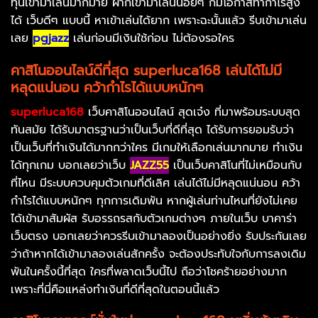
ทุนเข้ามาเล่นมากมาย ฝากเข้ามาเล่นน้อยๆ ก็มีโอกาสทำกำไรสูง
ได้ เว็บดีๆ แบบนี้ หาเข้าเล่นได้ยาก เพราะฉะนั้นแล้ว รีบเข้ามาเล่น
เลย
pgjazz
เล่นก่อนมีเงินใช้ก่อน ไม่ต้องรอใคร
คาสิโนออนไลน์ดีที่สุด superluca168 เล่นได้ไม่มี
หลุดแน่นอน คว้ากำไรได้แบบหนักๆ
superluca168
เว็บคาสิโนออนไลน์ สุดเจ๋ง ที่มาพร้อมระบบสุด
ทันสมัย ได้รับมาตรฐานว่าเป็นเว็บที่ดีที่สุด ได้รับการยอมรับว่า
เป็นเว็บที่ทำเงินได้มากกว่าใคร มีเกมให้เลือกเล่นมากมาย ทำเงิน
ได้ทุกเกม บอกเลยว่าเว็บ
JAZZ55
เป็นเว็บคาสิโนที่ไม่เหมือนกับ
ที่ไหน มีระบบควบคุมตัวเกมที่ดีเลิศ เล่นได้ไม่มีหลุดแน่นอน คว้า
กำไรได้แบบหนักๆ ทุกการเดิมพัน หากผู้เล่นท่านไหนที่ยังไม่เคย
ได้เข้ามาสัมผัส รับอรรถรสกับตัวเกมต่างๆ ภายในเว็บ บาคาร่า
เว็บตรง บอกเลยว่าควรรีบเข้ามาลองเป็นอย่างยิ่ง รับประกันเลย
ว่าถ้าหากได้เข้ามาลองเล่นสักครั้ง จะต้องประทับใจกับการลงเดิม
พันในครั้งนี้ที่สุด ใครที่พลาดเว็บนี้ไป ถือว่าโชคร้ายอย่างมาก
เพราะที่นี่คือแหล่งทำเงินที่ดีที่สุดในตอนนี้แล้ว