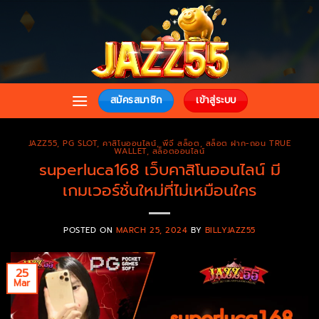
Skip
to
content
สมัครสมาชิก
เข้าสู่ระบบ
JAZZ55
,
PG SLOT
,
คาสิโนออนไลน์
,
พีจี สล็อต
,
สล็อต ฝาก-ถอน TRUE
WALLET
,
สล็อตออนไลน์
superluca168 เว็บคาสิโนออนไลน์ มี
เกมเวอร์ชั่นใหม่ที่ไม่เหมือนใคร
POSTED ON
MARCH 25, 2024
BY
BILLYJAZZ55
25
Mar