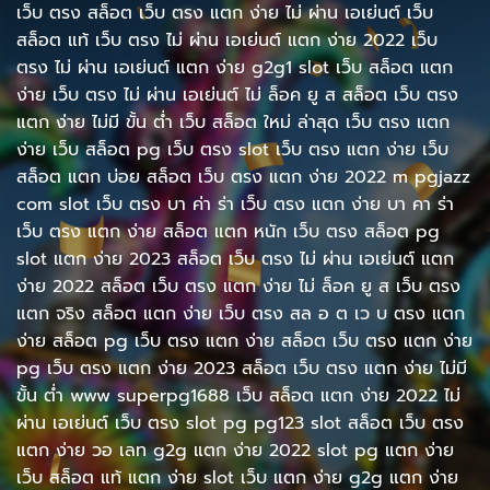
เว็บ ตรง สล็อต เว็บ ตรง แตก ง่าย ไม่ ผ่าน เอเย่นต์ เว็บ
สล็อต แท้ เว็บ ตรง ไม่ ผ่าน เอเย่นต์ แตก ง่าย 2022 เว็บ
ตรง ไม่ ผ่าน เอเย่นต์ แตก ง่าย g2g1 slot เว็บ สล็อต แตก
ง่าย เว็บ ตรง ไม่ ผ่าน เอเย่นต์ ไม่ ล็อค ยู ส สล็อต เว็บ ตรง
แตก ง่าย ไม่มี ขั้น ต่ำ เว็บ สล็อต ใหม่ ล่าสุด เว็บ ตรง แตก
ง่าย เว็บ สล็อต pg เว็บ ตรง slot เว็บ ตรง แตก ง่าย เว็บ
สล็อต แตก บ่อย สล็อต เว็บ ตรง แตก ง่าย 2022 m pgjazz
com slot เว็บ ตรง บา ค่า ร่า เว็บ ตรง แตก ง่าย บา คา ร่า
เว็บ ตรง แตก ง่าย สล็อต แตก หนัก เว็บ ตรง สล็อต pg
slot แตก ง่าย 2023 สล็อต เว็บ ตรง ไม่ ผ่าน เอเย่นต์ แตก
ง่าย 2022 สล็อต เว็บ ตรง แตก ง่าย ไม่ ล็อค ยู ส เว็บ ตรง
แตก จริง สล็อต แตก ง่าย เว็บ ตรง สล อ ต เว บ ตรง แตก
ง่าย สล็อต pg เว็บ ตรง แตก ง่าย สล็อต เว็บ ตรง แตก ง่าย
pg เว็บ ตรง แตก ง่าย 2023 สล็อต เว็บ ตรง แตก ง่าย ไม่มี
ขั้น ต่ํา www superpg1688 เว็บ สล็อต แตก ง่าย 2022 ไม่
ผ่าน เอเย่นต์ เว็บ ตรง slot pg pg123 slot สล็อต เว็บ ตรง
แตก ง่าย วอ เลท g2g แตก ง่าย 2022 slot pg แตก ง่าย
เว็บ สล็อต แท้ แตก ง่าย slot เว็บ แตก ง่าย g2g แตก ง่าย