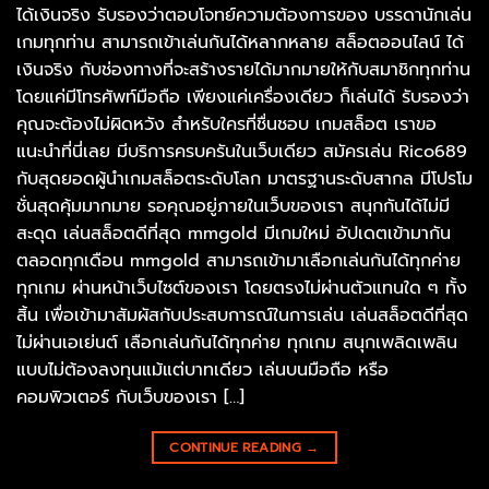
ได้เงินจริง รับรองว่าตอบโจทย์ความต้องการของ บรรดานักเล่น
เกมทุกท่าน สามารถเข้าเล่นกันได้หลากหลาย สล็อตออนไลน์ ได้
เงินจริง กับช่องทางที่จะสร้างรายได้มากมายให้กับสมาชิกทุกท่าน
โดยแค่มีโทรศัพท์มือถือ เพียงแค่เครื่องเดียว ก็เล่นได้ รับรองว่า
คุณจะต้องไม่ผิดหวัง สำหรับใครที่ชื่นชอบ เกมสล็อต เราขอ
แนะนำที่นี่เลย มีบริการครบครันในเว็บเดียว สมัครเล่น Rico689
กับสุดยอดผู้นำเกมสล็อตระดับโลก มาตรฐานระดับสากล มีโปรโม
ชั่นสุดคุ้มมากมาย รอคุณอยู่ภายในเว็บของเรา สนุกกันได้ไม่มี
สะดุด เล่นสล็อตดีที่สุด mmgold มีเกมใหม่ อัปเดตเข้ามากัน
ตลอดทุกเดือน mmgold สามารถเข้ามาเลือกเล่นกันได้ทุกค่าย
ทุกเกม ผ่านหน้าเว็บไซต์ของเรา โดยตรงไม่ผ่านตัวแทนใด ๆ ทั้ง
สิ้น เพื่อเข้ามาสัมผัสกับประสบการณ์ในการเล่น เล่นสล็อตดีที่สุด
ไม่ผ่านเอเย่นต์ เลือกเล่นกันได้ทุกค่าย ทุกเกม สนุกเพลิดเพลิน
แบบไม่ต้องลงทุนแม้แต่บาทเดียว เล่นบนมือถือ หรือ
คอมพิวเตอร์ กับเว็บของเรา […]
CONTINUE READING
→