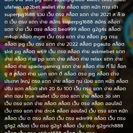
ufa1win up2bet wallet ค่าย สล็อต แตก หนัก ทาง เข้า
superpg1688 รวม เว็บ ตรง สล็อต แตก ง่าย 2021 ส ล๊ อ
ต เว็บ ตรง แตก ง่าย สมัคร superpg1688 สมัคร สล็อต
แตก ง่าย เว็บ ตรง สล็อต beo999 สล็อต g2g4s สล็อต
m4up สล็อต mgm เว็บ ตรง แตก ง่าย สล็อต pg ตรง
สล็อต pg เว็บ ตรง แตก ง่าย 2022 สล็อต pgauto สล็อต
slot pg สล็อต w69 เว็บ ตรง สล็อต ค่าย askmebet แตก
ง่าย สล็อต ค่าย pp แตก ง่าย สล็อต ค่าย relax แตก ง่าย
สล็อต ค่าย spadegaming แตก ง่าย สล็อต ค่าย ที่ ไม่ ล็อค
ยู ส สล็อต ค่าย นอก แตก ดี สล็อต ตรง pg สล็อต ต่าง
ประเทศ ใหญ่ ตรง แตก ง่าย สล็อต ทุน น้อย แตก หนัก สล็อต
ปรับ แตก สล็อต ฝาก 20 รับ 100 เว็บ ตรง แตก ง่าย สล็อต
ฝาก ถอน true wallet เว็บ ตรง แตก ง่าย สล็อต วอ เลท
เว็บ ตรง แตก ง่าย สล็อต สล็อต เว็บ ตรง สล็อต ออนไลน์
เว็บ ตรง แตก ง่าย drc4 สล็อต ออนไลน์ เว็บ ตรง แตก หนัก
สล็อต เว็บ ต ตรง สล็อต เว็บ ตรง edm99 สล็อต เว็บ ตรง
g1g2 สล็อต เว็บ ตรง g2g1 สล็อต เว็บ ตรง g2grich888