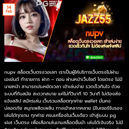
14
Feb
nupv สล็อตเว็บตรงวอเลท เราเป็นผู้ให้บริการเว็บตรงไม่ผ่าน
เอเย่นต์ ทำรายการ ฝาก – ถอน ผ่านหน้าเว็บไซต์ โดยตรง ไม่มี
นายหน้า สามารถประหยัดเวลา เข้าเล่นง่าย รวดเร็วทันใจ ด้วย
ระบบที่ทันสมัย สะดวกสบาย แค่ไม่กี่วินาที 10 วินาที ไม่ต้องส่ง
แจ้งสลิป สมัครเล่น เว็บรวมสล็อตทุกค่าย wallet มั่นคง
ปลอดภัย สนุกเพลิดเพลิน ทางเข้าหลากหลาย มีใบเซอร์รับรอง
เล่นได้ทุกเกม ทุกค่าย ครบเครื่องในเว็บเดียว เข้าสู่ระบบ pg
slot เว็บตรง เพื่อเลือกเล่นเกมสล็อตชั้นนำ เล่นได้เงินจริง ไม่มี