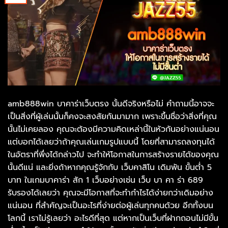
amb888win บาคาร่าเว็บตรง นั้นดีจริงหรือไม่ คำถามนี้อาจจะ
เป็นสิ่งที่ผู้เล่นนั้นก็คงจะสงสัยกันมามาก เพราะขึ้นชื่อว่าสิ่งที่คุณ
นั้นไม่เคยลอง คุณจะต้องมีความคิดเหล่านี้ในหัวกันอย่างแน่นอน
แต่บอกได้เลยว่าถ้าคุณเล่นเกมรูปแบบนี้ โดยที่สามารถลงทุนได้
ในอัตราที่พึ่งได้กล่าวไป จะทำให้โอกาสในการสร้างรายได้ของคุณ
นั้นดีแน่ และยิ่งถ้าหากคุณรู้จักกับ เว็บคาสิโน เดิมพัน ขั้นต่ำ 5
บาท ในเกมบาคาร่า สัก 1 เว็บอย่างเช่น เว็บ บา คา ร่า 689
รับรองได้เลยว่า คุณจะมีโอกาสที่จะทำกำไรได้ง่ายกว่าเดิมอย่าง
แน่นอน ที่สำคัญจะเป็นอะไรที่ง่ายต่อผู้เล่นทุกคนด้วย อีกทั้งบน
โลกนี้ เราไม่รู้เลยว่า อะไรดีที่สุด แต่หากเป็นเว็บที่ฝากถอนไม่มีขั้น