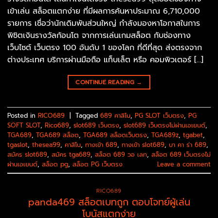
เข้าเล่น สล็อตแตกง่าย ที่มีผลการค้นหาประมาณ 6,710,000
รายการ เชื่อว่านักเดิมพันส่วนใหญ่ กำลังมองหาโอกาสในการ
พิชิตเงินรางวัลก้อนโต จากการเล่นเกมสล็อต กับช่องทาง
เว็บไซต์ เว็บตรง 100 อันดับ 1 ของโลก ที่ดีที่สุด ส่งตรงจาก
ต่างประเทศ บริการผ่านมือถือ แท็บเล็ต หรือ คอมพิวเตอร์ […]
CONTINUE READING
→
Posted in
RICO689
|
Tagged
689 คาสิโน
,
PG SLOT เว็บตรง
,
PG
SOFT SLOT
,
Rico689
,
slot689 เว็บตรง
,
slot689 เว็บตรงไม่ผ่านเอเยนต์
,
TGA689
,
TGA689 สล็อต
,
TGA689 สล็อตเว็บตรง
,
TGA689z
,
tgabet
,
tgaslot
,
thesea99
,
คาสิโน
,
ทางเข้า 689
,
ทางเข้า slot689
,
บา คา ร่า 689
,
สมัคร slot689
,
สมัคร tga689
,
สล็อต 689 วอ เลท
,
สล็อต 689 เว็บตรงไม่
ผ่านเอเยนต์
,
สล็อต pg
,
สล็อต PG เว็บตรง
Leave a comment
RICO689
panda469 สล็อตเบทถูก ตอบโจทย์ผู้เล่น
โบนัสแตกง่าย