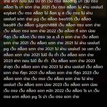
ง่าย ฝาก ถอน ไม่มี ขั้น ต่ํา เว็บ ตรง สล็อต โร มา เว็บ ตรง
สล็อต โร มา แตก ง่าย 2021 เว็บ ตรง สล็อต ไม่ ผ่าน เอเย่นต์
ezybet เว็บ ตรง สล็อต ไม่ ล็อค ยู ส เว็บ ตรง ไม่ ผ่าน
เอเย่นต์ แตก ง่าย pg เว็บ สล็อต beo555 เว็บ สล็อต
beo89 เว็บ สล็อต g2grich888 เว็บ สล็อต ตรง แตก ง่าย
เว็บ สล็อต ตรง แตก ง่าย 2022 เว็บ สล็อต ที่ แตก บ่อย
ที่สุด เว็บ สล็อต เว็บ ตรง วอ ล เล็ ต แตก ง่าย เว็บ สล็อต
แตก ง่าย 2021 เว็บ สล็อต แตก ง่าย 2021 ไม่ ผ่าน เอเย่นต์
pg เว็บ สล็อต แตก ง่าย 2021 ไม่ ผ่าน เอเย่นต์ วอ เลท เว็บ
สล็อต แตก ง่าย 2021 ไม่มี ขั้น ต่ำ เว็บ สล็อต แตก ง่าย
2023 ฝาก ถอน ไม่มี ขั้น ต่ำ เว็บ สล็อต แตก ง่าย 2023
ล่าสุด เว็บ สล็อต แตก ง่าย 2023 ไม่ ผ่าน เอเย่นต์ เว็บ สล็อต
แตก ง่าย ที่สุด 2021 เว็บ สล็อต แตก ง่าย ที่สุด 2023 เว็บ
สล็อต แตก ง่าย เว็บ ตรง เว็บ สล็อต แตก ง่าย ไม่ ผ่าน
เอเย่นต์ เว็บ สล็อต แตก บ่อย 2023 เว็บ สล็อต แตก บ่อย
เว็บ ตรง เว็บ สล็อต แตก หนัก 2022 เว็บ สล็อต โร มา เว็บ
ตรง แตก สล็อต pg โร ม่า เว็บ ตรง แตก ง่าย