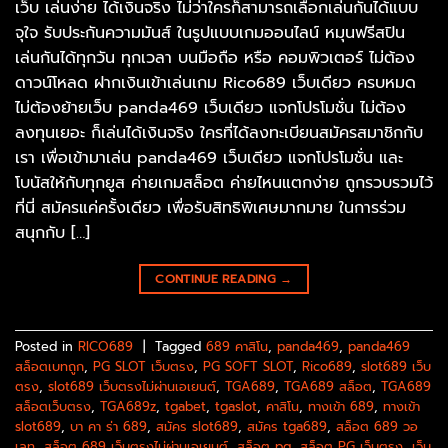
เว็บ เล่นง่าย ได้เงินจริง ไม่ว่าใครก็สามารถเลือกเล่นกันได้แบบ
จุใจ รับประกันความมันส์ ในรูปแบบเกมออนไลน์ หมุนฟรีสปิน
เล่นกันได้ทุกวัน ทุกเวลา บนมือถือ หรือ คอมพิวเตอร์ ไม่ต้อง
ดาวน์โหลด ฝากเงินเข้าเล่นเกม Rico689 เว็บเดียว ครบหมด
ไม่ต้องย้ายเว็บ panda469 เว็บเดียว แจกโปรโมชั่น ไม่ต้อง
ลงทุนเยอะ ก็เล่นได้เงินจริง ใครที่ได้ลงทะเบียนสมัครสมาชิกกับ
เรา เพื่อเข้ามาเล่น panda469 เว็บเดียว แจกโปรโมชั่น และ
โบนัสให้กับทุกยูส ค่ายเกมสล็อต ค่ายไหนแตกง่าย ถูกรวบรวมไว้
ที่นี่ สมัครแค่ครั้งเดียว เพื่อรับสิทธิพิเศษมากมาย ในการร่วม
สนุกกับ […]
CONTINUE READING
→
Posted in
RICO689
|
Tagged
689 คาสิโน
,
panda469
,
panda469
สล็อตเบทถูก
,
PG SLOT เว็บตรง
,
PG SOFT SLOT
,
Rico689
,
slot689 เว็บ
ตรง
,
slot689 เว็บตรงไม่ผ่านเอเยนต์
,
TGA689
,
TGA689 สล็อต
,
TGA689
สล็อตเว็บตรง
,
TGA689z
,
tgabet
,
tgaslot
,
คาสิโน
,
ทางเข้า 689
,
ทางเข้า
slot689
,
บา คา ร่า 689
,
สมัคร slot689
,
สมัคร tga689
,
สล็อต 689 วอ
เลท
,
สล็อต 689 เว็บตรงไม่ผ่านเอเยนต์
,
สล็อต pg
,
สล็อต PG เว็บตรง
,
เว็บ