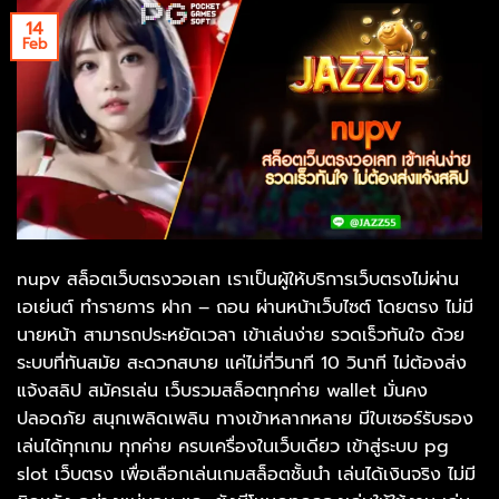
14
Feb
nupv สล็อตเว็บตรงวอเลท เราเป็นผู้ให้บริการเว็บตรงไม่ผ่าน
เอเย่นต์ ทำรายการ ฝาก – ถอน ผ่านหน้าเว็บไซต์ โดยตรง ไม่มี
นายหน้า สามารถประหยัดเวลา เข้าเล่นง่าย รวดเร็วทันใจ ด้วย
ระบบที่ทันสมัย สะดวกสบาย แค่ไม่กี่วินาที 10 วินาที ไม่ต้องส่ง
แจ้งสลิป สมัครเล่น เว็บรวมสล็อตทุกค่าย wallet มั่นคง
ปลอดภัย สนุกเพลิดเพลิน ทางเข้าหลากหลาย มีใบเซอร์รับรอง
เล่นได้ทุกเกม ทุกค่าย ครบเครื่องในเว็บเดียว เข้าสู่ระบบ pg
slot เว็บตรง เพื่อเลือกเล่นเกมสล็อตชั้นนำ เล่นได้เงินจริง ไม่มี