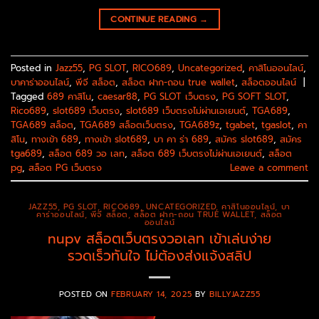
CONTINUE READING
→
Posted in
Jazz55
,
PG SLOT
,
RICO689
,
Uncategorized
,
คาสิโนออนไลน์
,
บาคาร่าออนไลน์
,
พีจี สล็อต
,
สล็อต ฝาก-ถอน true wallet
,
สล็อตออนไลน์
|
Tagged
689 คาสิโน
,
caesar88
,
PG SLOT เว็บตรง
,
PG SOFT SLOT
,
Rico689
,
slot689 เว็บตรง
,
slot689 เว็บตรงไม่ผ่านเอเยนต์
,
TGA689
,
TGA689 สล็อต
,
TGA689 สล็อตเว็บตรง
,
TGA689z
,
tgabet
,
tgaslot
,
คา
สิโน
,
ทางเข้า 689
,
ทางเข้า slot689
,
บา คา ร่า 689
,
สมัคร slot689
,
สมัคร
tga689
,
สล็อต 689 วอ เลท
,
สล็อต 689 เว็บตรงไม่ผ่านเอเยนต์
,
สล็อต
pg
,
สล็อต PG เว็บตรง
Leave a comment
JAZZ55
,
PG SLOT
,
RICO689
,
UNCATEGORIZED
,
คาสิโนออนไลน์
,
บา
คาร่าออนไลน์
,
พีจี สล็อต
,
สล็อต ฝาก-ถอน TRUE WALLET
,
สล็อต
ออนไลน์
nupv สล็อตเว็บตรงวอเลท เข้าเล่นง่าย
รวดเร็วทันใจ ไม่ต้องส่งแจ้งสลิป
POSTED ON
FEBRUARY 14, 2025
BY
BILLYJAZZ55