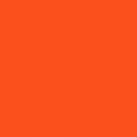
https://pg15k.xyz
https://pg15k.co
https://tga1168.com/
https://tgabet.xyz/
http://tga789.com/
https://tga1168.net/
https://tga1168.top/
https://tga1168.life/
https://678xbet.net/
https://678xbet.co
https://ans-
allstars.com/
https://rico168.net/
https://rico168.com/
https://one5bet.net/
https://one5bet.co/
https://tga199.com/
https://reborn789.net/
https://true-
walletslot.net
https://reborn789.me/
https://jazz55.net/
https://walletslottrue.com
https://true-walletslot.net
https://slot-freecredit.top
https://true-walletslot.com
https://jazz55.top/
https://jazz-55.co/
https://jazz-55.com/
https://jazz-55.net/
https://jazz55.co/
https://g2gbetvip888.com/
https://g2gbetwallet.com/
https://g2gbetwallet.net/
https://xn-
-82ca8bbo3nc4a9d.com/
https://g2gbetwallet.co/
https://tga689.com
https://tga689.me/
https://tgabet689.com
https://tgabet689.net/
https://tgabet689.co
https://walletslottrue.com/
https://wallet-slottrue.com/
https://true-walletslot.net/
https://true-walletslot.com/
https://slot-freecredit.top/