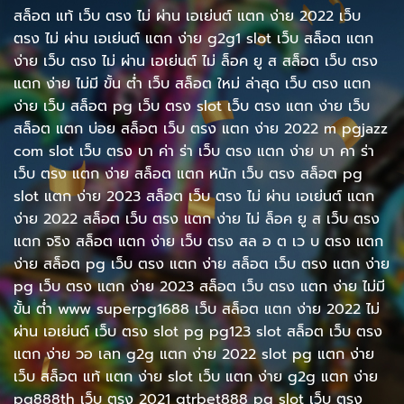
สล็อต แท้ เว็บ ตรง ไม่ ผ่าน เอเย่นต์ แตก ง่าย 2022 เว็บ
ตรง ไม่ ผ่าน เอเย่นต์ แตก ง่าย g2g1 slot เว็บ สล็อต แตก
ง่าย เว็บ ตรง ไม่ ผ่าน เอเย่นต์ ไม่ ล็อค ยู ส สล็อต เว็บ ตรง
แตก ง่าย ไม่มี ขั้น ต่ำ เว็บ สล็อต ใหม่ ล่าสุด เว็บ ตรง แตก
ง่าย เว็บ สล็อต pg เว็บ ตรง slot เว็บ ตรง แตก ง่าย เว็บ
สล็อต แตก บ่อย สล็อต เว็บ ตรง แตก ง่าย 2022 m pgjazz
com slot เว็บ ตรง บา ค่า ร่า เว็บ ตรง แตก ง่าย บา คา ร่า
เว็บ ตรง แตก ง่าย สล็อต แตก หนัก เว็บ ตรง สล็อต pg
slot แตก ง่าย 2023 สล็อต เว็บ ตรง ไม่ ผ่าน เอเย่นต์ แตก
ง่าย 2022 สล็อต เว็บ ตรง แตก ง่าย ไม่ ล็อค ยู ส เว็บ ตรง
แตก จริง สล็อต แตก ง่าย เว็บ ตรง สล อ ต เว บ ตรง แตก
ง่าย สล็อต pg เว็บ ตรง แตก ง่าย สล็อต เว็บ ตรง แตก ง่าย
pg เว็บ ตรง แตก ง่าย 2023 สล็อต เว็บ ตรง แตก ง่าย ไม่มี
ขั้น ต่ํา www superpg1688 เว็บ สล็อต แตก ง่าย 2022 ไม่
ผ่าน เอเย่นต์ เว็บ ตรง slot pg pg123 slot สล็อต เว็บ ตรง
แตก ง่าย วอ เลท g2g แตก ง่าย 2022 slot pg แตก ง่าย
เว็บ สล็อต แท้ แตก ง่าย slot เว็บ แตก ง่าย g2g แตก ง่าย
pg888th เว็บ ตรง 2021 gtrbet888 pg slot เว็บ ตรง