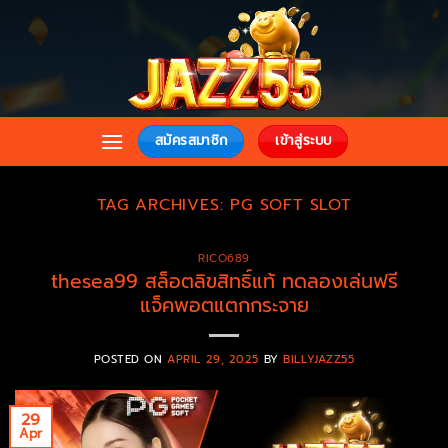
Skip
to
content
สมัครสมาชิก
เข้าสู่ระบบ
TAG ARCHIVES:
PG SOFT SLOT
RICO689
thesea99 สล็อตลิขสิทธิ์แท้ ทดลองเล่นฟรี
แจ็คพอตแตกกระจาย
POSTED ON
APRIL 29, 2025
BY
BILLYJAZZ55
29
Apr