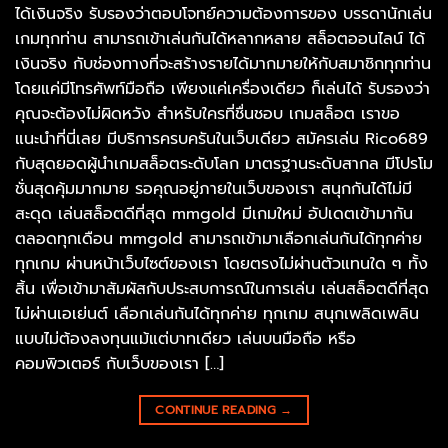
ได้เงินจริง รับรองว่าตอบโจทย์ความต้องการของ บรรดานักเล่น
เกมทุกท่าน สามารถเข้าเล่นกันได้หลากหลาย สล็อตออนไลน์ ได้
เงินจริง กับช่องทางที่จะสร้างรายได้มากมายให้กับสมาชิกทุกท่าน
โดยแค่มีโทรศัพท์มือถือ เพียงแค่เครื่องเดียว ก็เล่นได้ รับรองว่า
คุณจะต้องไม่ผิดหวัง สำหรับใครที่ชื่นชอบ เกมสล็อต เราขอ
แนะนำที่นี่เลย มีบริการครบครันในเว็บเดียว สมัครเล่น Rico689
กับสุดยอดผู้นำเกมสล็อตระดับโลก มาตรฐานระดับสากล มีโปรโม
ชั่นสุดคุ้มมากมาย รอคุณอยู่ภายในเว็บของเรา สนุกกันได้ไม่มี
สะดุด เล่นสล็อตดีที่สุด mmgold มีเกมใหม่ อัปเดตเข้ามากัน
ตลอดทุกเดือน mmgold สามารถเข้ามาเลือกเล่นกันได้ทุกค่าย
ทุกเกม ผ่านหน้าเว็บไซต์ของเรา โดยตรงไม่ผ่านตัวแทนใด ๆ ทั้ง
สิ้น เพื่อเข้ามาสัมผัสกับประสบการณ์ในการเล่น เล่นสล็อตดีที่สุด
ไม่ผ่านเอเย่นต์ เลือกเล่นกันได้ทุกค่าย ทุกเกม สนุกเพลิดเพลิน
แบบไม่ต้องลงทุนแม้แต่บาทเดียว เล่นบนมือถือ หรือ
คอมพิวเตอร์ กับเว็บของเรา […]
CONTINUE READING
→