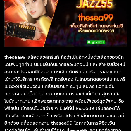
thesea99 สล็อตลิขสิทธิ์แท้ ถือว่าเป็นอีกหนึ่งตัวเลือกของนัก
เดิมพันทุกท่าน นิยมเล่นกันมากแล้วในตอนนี้ และ สำหรับมือใหม่
อยากจะประลองฝีมือก่อนวางเงินเดิมพันเล่นจริง เราขอแนะนำ
เข้ามาใช้บริการ เครดิตฟรี กดรับเอง ในโหมดทดลองเล่นเกมฟรี
ไม่ต้องเสียเงินจริง แค่เป็นสมาชิก รับทุนเล่นฟรี แจกไม่อั้น
ทดลองเล่นสล็อตทุกค่าย ทุกเกม ครบจบในที่เดียว ลุ้นรางวัล
โบนัสมากมาย แจ็คพอตแตกกระจาย พร้อมฟีเจอร์สุดพิเศษ ซื้อ
ฟรีสปิน เข้ารอบโบนัสง่าย ๆ มีแค่ที่นี่ Rico689 เล่นสล็อตได้
เงินจริง ถอนเงินรวดเร็ว พร้อมโปรโมชั่นอีกมากมาย รอคุณอยู่
อีกด้วย สล็อตแตกง่าย thesea99 โอกาสในการพิชิตเงิน
รางวัลก้อนโต เล่นทำเงินได้จริง thesea99 สุดยอดช่องทาง