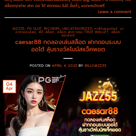
สล็อตทุกค่าย ฝาก ออ โต้ ฝากถอน ไม่มี ขั้นต่ำ
,
แจกเครดิตฟรี
Leave a comment
JAZZ55
,
PG SLOT
,
RICO689
,
UNCATEGORIZED
,
คาสิโนออนไลน์
,
บา
คาร่าออนไลน์
,
พีจี สล็อต
,
สล็อต ฝาก-ถอน TRUE WALLET
,
สล็อต
ออนไลน์
caesar88 ทดลองเล่นสล็อต ฝากถอนระบบ
ออโต้ ลุ้นรางวัลโบนัสแจ็คพอต
POSTED ON
APRIL 4, 2025
BY
BILLYJAZZ55
04
Apr