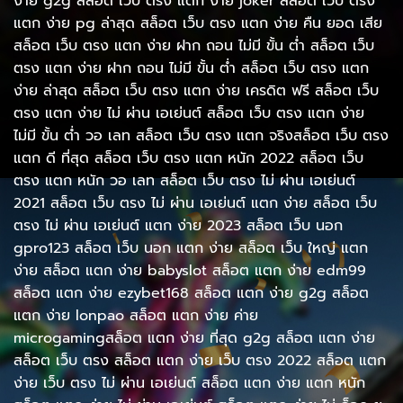
ง่าย g2g สล็อต เว็บ ตรง แตก ง่าย joker สล็อต เว็บ ตรง
แตก ง่าย pg ล่าสุด สล็อต เว็บ ตรง แตก ง่าย คืน ยอด เสีย
สล็อต เว็บ ตรง แตก ง่าย ฝาก ถอน ไม่มี ขั้น ต่ำ สล็อต เว็บ
ตรง แตก ง่าย ฝาก ถอน ไม่มี ขั้น ต่ํา สล็อต เว็บ ตรง แตก
ง่าย ล่าสุด สล็อต เว็บ ตรง แตก ง่าย เครดิต ฟรี สล็อต เว็บ
ตรง แตก ง่าย ไม่ ผ่าน เอเย่นต์ สล็อต เว็บ ตรง แตก ง่าย
ไม่มี ขั้น ต่ํา วอ เลท สล็อต เว็บ ตรง แตก จริงสล็อต เว็บ ตรง
แตก ดี ที่สุด สล็อต เว็บ ตรง แตก หนัก 2022 สล็อต เว็บ
ตรง แตก หนัก วอ เลท สล็อต เว็บ ตรง ไม่ ผ่าน เอเย่นต์
2021 สล็อต เว็บ ตรง ไม่ ผ่าน เอเย่นต์ แตก ง่าย สล็อต เว็บ
ตรง ไม่ ผ่าน เอเย่นต์ แตก ง่าย 2023 สล็อต เว็บ นอก
gpro123 สล็อต เว็บ นอก แตก ง่าย สล็อต เว็บ ใหญ่ แตก
ง่าย สล็อต แตก ง่าย babyslot สล็อต แตก ง่าย edm99
สล็อต แตก ง่าย ezybet168 สล็อต แตก ง่าย g2g สล็อต
แตก ง่าย lonpao สล็อต แตก ง่าย ค่าย
microgamingสล็อต แตก ง่าย ที่สุด g2g สล็อต แตก ง่าย
สล็อต เว็บ ตรง สล็อต แตก ง่าย เว็บ ตรง 2022 สล็อต แตก
ง่าย เว็บ ตรง ไม่ ผ่าน เอเย่นต์ สล็อต แตก ง่าย แตก หนัก