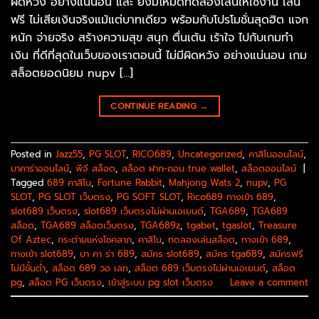
ผิดหวัง อย่างแน่นอน และ ยังมีโหมดทดลองเล่นให้ใช้งาน เล่น
ฟรี ไม่เสียเงินจริงแม้แต่บาทเดียว พร้อมกับโปรโมชั่นสุดฮิต แจก
หนัก จ่ายจริง สร้างความสุข สนุก ตื่นเต้น เร้าใจ ไปกับเกมทำ
เงิน ที่ดีที่สุดในเว็บของเราตอนนี้ ไม่มีผิดหวัง อย่างแน่นอน เกม
สล็อตยอดนิยม nupv […]
CONTINUE READING
→
Posted in
Jazz55
,
PG SLOT
,
RICO689
,
Uncategorized
,
คาสิโนออนไลน์
,
บาคาร่าออนไลน์
,
พีจี สล็อต
,
สล็อต ฝาก-ถอน true wallet
,
สล็อตออนไลน์
|
Tagged
689 คาสิโน
,
Fortune Rabbit
,
Mahjong Wats 2
,
nupv
,
PG
SLOT
,
PG SLOT เว็บตรง
,
PG SOFT SLOT
,
Rico689 ทางเข้า 689
,
slot689 เว็บตรง
,
slot689 เว็บตรงไม่ผ่านเอเยนต์
,
TGA689
,
TGA689
สล็อต
,
TGA689 สล็อตเว็บตรง
,
TGA689z
,
tgabet
,
tgaslot
,
Treasure
Of Aztec
,
กระต่ายแห่งโชคลาภ
,
คาสิโน
,
ทดลองเล่นสล็อต
,
ทางเข้า 689
,
ทางเข้า slot689
,
บา คา ร่า 689
,
สมัคร slot689
,
สมัคร tga689
,
สมัครฟรี
ไม่มีขั้นต่ำ
,
สล็อต 689 วอ เลท
,
สล็อต 689 เว็บตรงไม่ผ่านเอเยนต์
,
สล็อต
pg
,
สล็อต PG เว็บตรง
,
เข้าสู่ระบบ pg slot เว็บตรง
Leave a comment