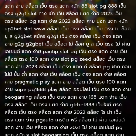
แตก ง่าย สล็อต เว็บ ตรง แตก หนัก 88 slot pg 888 เว็บ
ตรง g2g1 slot ทาง เข้า เว็บ สล็อต แตก ง่าย 2023 เว็บ
ตรง สล็อต pg แตก ง่าย 2022 สล็อต ค่าย นอก แตก หนัก
up2bet slot www สล็อต เว็บ ตรง สล็อต เว็บ ตรง ไม่ ล็อค
ยู ส g2gbet สมัคร g2g1 เว็บ ตรง สมัคร เว็บ ตรง แตก
ง่าย g2g g2gbet เว็บ สล็อต ไม่ ล็อค ยู ส เว็บ ตรง ไม่ ผ่าน
เอเย่นต์ แตก ง่าย pantip slot pg เว็บ ตรง แตก ง่าย เว็บ
สล็อต ตรง 100 แตก ง่าย slot pg zeed สล็อต เว็บ ตรง
แตก ง่าย 2023 สล็อต เว็บ ตรง แตก ดี สล็อต pg ฝาก ถอน
ไม่มี ขั้น ต่ำ แตก ง่าย เว็บ สล็อต เว็บ ตรง แตก ง่าย สล็อต
ค่าย pragmatic play แตก ง่าย สล็อต เว็บ ตรง 100 แตก
ง่าย superpg1688 play สล็อต ออนไลน์ เว็บ ตรง แตก ง่าย
beogaming สล็อต เว็บ ตรง แตก ง่าย 168 แตก ง่าย เว็บ
ตรง สล็อต เว็บ ตรง แตก ง่าย gtrbet888 เว็บไซต์ ตรง
สล็อต เว็บ ตรง สล็อต แตก ง่าย 2022 สล็อต โร ม่า เว็บ
ตรง แตก ง่าย pgauto เครดิต ฟรี สล็อต ไม่ ผ่าน เอเย่นต์
แตก ง่าย เว็บ สล็อต แตก ง่าย 2021 ไม่ ผ่าน เอเย่นต์ pg
แตก หนัก ๆ slot beogaming เว็บ ตรง สล็อต แตก ง่าย