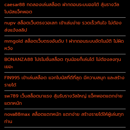
caesar88 ทดลองเล่นสล็อต ฝากถอนระบบออโต้ ลุ้นรางวัล
โบนัสแจ็คพอต
nupv สล็อตเว็บตรงวอเลท เข้าเล่นง่าย รวดเร็วทันใจ ไม่ต้อง
ส่งแจ้งสลิป
mmgold สล็อตเว็บตรงอันดับ 1 ฝากถอนระบบอัตโนมัติ ไม่ผิด
หวัง
BONANZA88 โปรโมชั่นสล็อต ทุนน้อยก็เล่นได้ ไม่ต้องลงทุน
เยอะ
FIN995 เข้าเล่นสล็อต แจกโบนัสที่ดีที่สุด มีความสนุก และสร้าง
รายได้
sw789 เว็บสล็อตมาแรง ลุ้นรับรางวัลใหญ่ แจ็คพอตแตกง่าย
แตกหนัก
nova88max สล็อตแตกหนัก แตกง่าย สร้างรายได้ให้ผู้เล่นทุก
ท่าน