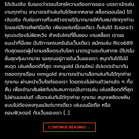
ได้เงินจริง รับรองว่าตอบโจทย์ความต้องการของ บรรดานักเล่น
เกมทุกท่าน สามารถเข้าเล่นกันได้หลากหลาย สล็อตออนไลน์ ได้
เงินจริง กับช่องทางที่จะสร้างรายได้มากมายให้กับสมาชิกทุกท่าน
โดยแค่มีโทรศัพท์มือถือ เพียงแค่เครื่องเดียว ก็เล่นได้ รับรองว่า
คุณจะต้องไม่ผิดหวัง สำหรับใครที่ชื่นชอบ เกมสล็อต เราขอ
แนะนำที่นี่เลย มีบริการครบครันในเว็บเดียว สมัครเล่น Rico689
กับสุดยอดผู้นำเกมสล็อตระดับโลก มาตรฐานระดับสากล มีโปรโม
ชั่นสุดคุ้มมากมาย รอคุณอยู่ภายในเว็บของเรา สนุกกันได้ไม่มี
สะดุด เล่นสล็อตดีที่สุด mmgold มีเกมใหม่ อัปเดตเข้ามากัน
ตลอดทุกเดือน mmgold สามารถเข้ามาเลือกเล่นกันได้ทุกค่าย
ทุกเกม ผ่านหน้าเว็บไซต์ของเรา โดยตรงไม่ผ่านตัวแทนใด ๆ ทั้ง
สิ้น เพื่อเข้ามาสัมผัสกับประสบการณ์ในการเล่น เล่นสล็อตดีที่สุด
ไม่ผ่านเอเย่นต์ เลือกเล่นกันได้ทุกค่าย ทุกเกม สนุกเพลิดเพลิน
แบบไม่ต้องลงทุนแม้แต่บาทเดียว เล่นบนมือถือ หรือ
คอมพิวเตอร์ กับเว็บของเรา […]
CONTINUE READING
→