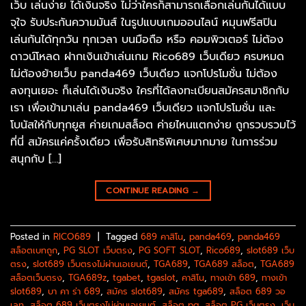
เว็บ เล่นง่าย ได้เงินจริง ไม่ว่าใครก็สามารถเลือกเล่นกันได้แบบ
จุใจ รับประกันความมันส์ ในรูปแบบเกมออนไลน์ หมุนฟรีสปิน
เล่นกันได้ทุกวัน ทุกเวลา บนมือถือ หรือ คอมพิวเตอร์ ไม่ต้อง
ดาวน์โหลด ฝากเงินเข้าเล่นเกม Rico689 เว็บเดียว ครบหมด
ไม่ต้องย้ายเว็บ panda469 เว็บเดียว แจกโปรโมชั่น ไม่ต้อง
ลงทุนเยอะ ก็เล่นได้เงินจริง ใครที่ได้ลงทะเบียนสมัครสมาชิกกับ
เรา เพื่อเข้ามาเล่น panda469 เว็บเดียว แจกโปรโมชั่น และ
โบนัสให้กับทุกยูส ค่ายเกมสล็อต ค่ายไหนแตกง่าย ถูกรวบรวมไว้
ที่นี่ สมัครแค่ครั้งเดียว เพื่อรับสิทธิพิเศษมากมาย ในการร่วม
สนุกกับ […]
CONTINUE READING
→
Posted in
RICO689
|
Tagged
689 คาสิโน
,
panda469
,
panda469
สล็อตเบทถูก
,
PG SLOT เว็บตรง
,
PG SOFT SLOT
,
Rico689
,
slot689 เว็บ
ตรง
,
slot689 เว็บตรงไม่ผ่านเอเยนต์
,
TGA689
,
TGA689 สล็อต
,
TGA689
สล็อตเว็บตรง
,
TGA689z
,
tgabet
,
tgaslot
,
คาสิโน
,
ทางเข้า 689
,
ทางเข้า
slot689
,
บา คา ร่า 689
,
สมัคร slot689
,
สมัคร tga689
,
สล็อต 689 วอ
เลท
,
สล็อต 689 เว็บตรงไม่ผ่านเอเยนต์
,
สล็อต pg
,
สล็อต PG เว็บตรง
,
เว็บ