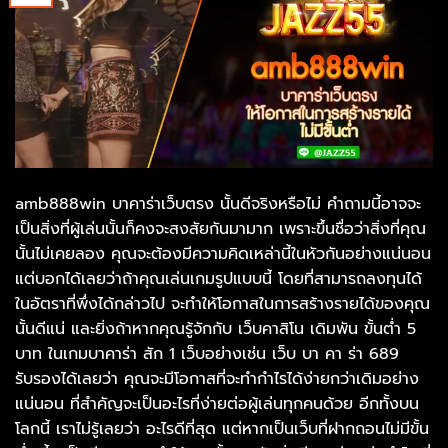
amb888win บาคาร่าเว็บตรง นั้นดีจริงหรือไม่ คำถามนี้อาจจะ
เป็นสิ่งที่ผู้เล่นนั้นก็คงจะสงสัยกันมามาก เพราะขึ้นชื่อว่าสิ่งที่คุณ
นั้นไม่เคยลอง คุณจะต้องมีความคิดเหล่านี้ในหัวกันอย่างแน่นอน
แต่บอกได้เลยว่าถ้าคุณเล่นเกมรูปแบบนี้ โดยที่สามารถลงทุนได้
ในอัตราที่พึ่งได้กล่าวไป จะทำให้โอกาสในการสร้างรายได้ของคุณ
นั้นดีแน่ และยิ่งถ้าหากคุณรู้จักกับ เว็บคาสิโน เดิมพัน ขั้นต่ำ 5
บาท ในเกมบาคาร่า สัก 1 เว็บอย่างเช่น เว็บ บา คา ร่า 689
รับรองได้เลยว่า คุณจะมีโอกาสที่จะทำกำไรได้ง่ายกว่าเดิมอย่าง
แน่นอน ที่สำคัญจะเป็นอะไรที่ง่ายต่อผู้เล่นทุกคนด้วย อีกทั้งบน
โลกนี้ เราไม่รู้เลยว่า อะไรดีที่สุด แต่หากเป็นเว็บที่ฝากถอนไม่มีขั้น