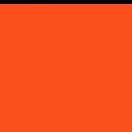
https://tga689z.com
https://tga689z.co
https://tga689z.xyz
https://rico689.com
https://g2g-cash.org
https://g2g-
cash.co
https://pg15k.bet
https://pg15k.me
https://pg15k.xyz
https://pg15k.co
https://pg15k.net
https://pgbet15k.com
https://pg15k.bet
https://pg15k.me
https://pg15k.xyz
https://pg15k.co
https://tga1168.com/
https://tgabet.xyz/
http://tga789.com/
https://tga1168.net/
https://tga1168.top/
https://tga1168.life/
https://678xbet.net/
https://678xbet.co
https://ans-
allstars.com/
https://rico168.net/
https://rico168.com/
https://one5bet.net/
https://one5bet.co/
https://tga199.com/
https://reborn789.net/
https://true-
walletslot.net
https://reborn789.me/
https://jazz55.net/
https://walletslottrue.com
https://true-walletslot.net
https://slot-freecredit.top
https://true-walletslot.com
https://jazz55.top/
https://jazz-55.co/
https://jazz-55.com/
https://jazz-55.net/
https://jazz55.co/
https://g2gbetvip888.com/
https://g2gbetwallet.com/