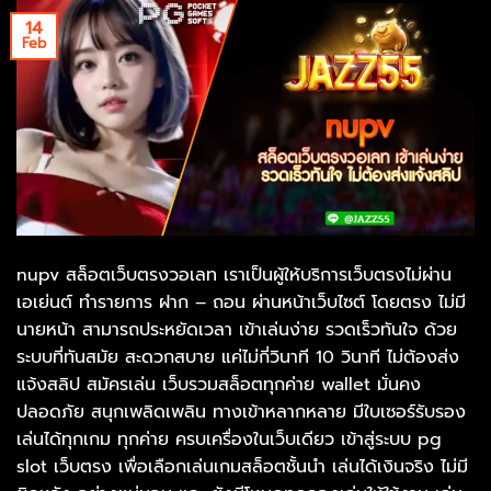
14
Feb
nupv สล็อตเว็บตรงวอเลท เราเป็นผู้ให้บริการเว็บตรงไม่ผ่าน
เอเย่นต์ ทำรายการ ฝาก – ถอน ผ่านหน้าเว็บไซต์ โดยตรง ไม่มี
นายหน้า สามารถประหยัดเวลา เข้าเล่นง่าย รวดเร็วทันใจ ด้วย
ระบบที่ทันสมัย สะดวกสบาย แค่ไม่กี่วินาที 10 วินาที ไม่ต้องส่ง
แจ้งสลิป สมัครเล่น เว็บรวมสล็อตทุกค่าย wallet มั่นคง
ปลอดภัย สนุกเพลิดเพลิน ทางเข้าหลากหลาย มีใบเซอร์รับรอง
เล่นได้ทุกเกม ทุกค่าย ครบเครื่องในเว็บเดียว เข้าสู่ระบบ pg
slot เว็บตรง เพื่อเลือกเล่นเกมสล็อตชั้นนำ เล่นได้เงินจริง ไม่มี