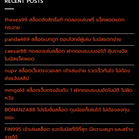
RECENT POSTS
thesea99 สล็อตลิขสิทธิ์แท้ ทดลองเล่นฟรี แจ็คพอตแตก
กระจาย
panda469 สล็อตเบทถูก ตอบโจทย์ผู้เล่น โบนัสแตกง่าย
caesar88 ทดลองเล่นสล็อต ฝากถอนระบบออโต้ ลุ้นรางวัล
โบนัสแจ็คพอต
nupv สล็อตเว็บตรงวอเลท เข้าเล่นง่าย รวดเร็วทันใจ ไม่ต้อง
ส่งแจ้งสลิป
mmgold สล็อตเว็บตรงอันดับ 1 ฝากถอนระบบอัตโนมัติ ไม่ผิด
หวัง
BONANZA88 โปรโมชั่นสล็อต ทุนน้อยก็เล่นได้ ไม่ต้องลงทุน
เยอะ
FIN995 เข้าเล่นสล็อต แจกโบนัสที่ดีที่สุด มีความสนุก และสร้าง
รายได้