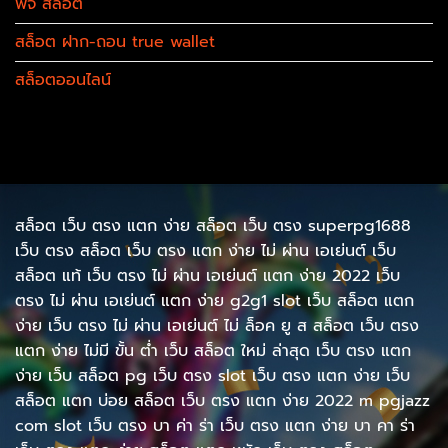
พีจี สล็อต
สล็อต ฝาก-ถอน true wallet
สล็อตออนไลน์
สล็อต เว็บ ตรง แตก ง่าย สล็อต เว็บ ตรง superpg1688
เว็บ ตรง สล็อต เว็บ ตรง แตก ง่าย ไม่ ผ่าน เอเย่นต์ เว็บ
สล็อต แท้ เว็บ ตรง ไม่ ผ่าน เอเย่นต์ แตก ง่าย 2022 เว็บ
ตรง ไม่ ผ่าน เอเย่นต์ แตก ง่าย g2g1 slot เว็บ สล็อต แตก
ง่าย เว็บ ตรง ไม่ ผ่าน เอเย่นต์ ไม่ ล็อค ยู ส สล็อต เว็บ ตรง
แตก ง่าย ไม่มี ขั้น ต่ำ เว็บ สล็อต ใหม่ ล่าสุด เว็บ ตรง แตก
ง่าย เว็บ สล็อต pg เว็บ ตรง slot เว็บ ตรง แตก ง่าย เว็บ
สล็อต แตก บ่อย สล็อต เว็บ ตรง แตก ง่าย 2022 m pgjazz
com slot เว็บ ตรง บา ค่า ร่า เว็บ ตรง แตก ง่าย บา คา ร่า