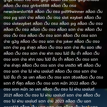
สล็อต เว็บ ตรง gtrbet888 สล็อต เว็บ ตรง
newclearslot168 สล็อต เว็บ ตรง pd99winner สล็อต เว็บ
ตรง pg แตก ง่าย สล็อต เว็บ ตรง slot ezybet สล็อต เว็บ
ตรง slotezybet สล็อต เว็บ ตรง สล็อต pg สล็อต เว็บ ตรง
สล็อต เว็บ ตรง สล็อต เว็บ ตรง สล็อต แตก ง่าย สล็อต เว็บ
ตรง เว็บ ตรง สล็อต เว็บ ตรง แตก สล็อต เว็บ ตรง แตก
ง่าย g2g สล็อต เว็บ ตรง แตก ง่าย joker สล็อต เว็บ ตรง
แตก ง่าย pg ล่าสุด สล็อต เว็บ ตรง แตก ง่าย คืน ยอด เสีย
สล็อต เว็บ ตรง แตก ง่าย ฝาก ถอน ไม่มี ขั้น ต่ำ สล็อต เว็บ
ตรง แตก ง่าย ฝาก ถอน ไม่มี ขั้น ต่ํา สล็อต เว็บ ตรง แตก
ง่าย ล่าสุด สล็อต เว็บ ตรง แตก ง่าย เครดิต ฟรี สล็อต เว็บ
ตรง แตก ง่าย ไม่ ผ่าน เอเย่นต์ สล็อต เว็บ ตรง แตก ง่าย
ไม่มี ขั้น ต่ํา วอ เลท สล็อต เว็บ ตรง แตก จริงสล็อต เว็บ ตรง
แตก ดี ที่สุด สล็อต เว็บ ตรง แตก หนัก 2022 สล็อต เว็บ
ตรง แตก หนัก วอ เลท สล็อต เว็บ ตรง ไม่ ผ่าน เอเย่นต์
2021 สล็อต เว็บ ตรง ไม่ ผ่าน เอเย่นต์ แตก ง่าย สล็อต เว็บ
ตรง ไม่ ผ่าน เอเย่นต์ แตก ง่าย 2023 สล็อต เว็บ นอก