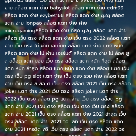
gpro123 สล็อต เว็บ นอก แตก ง่าย สล็อต เว็บ ใหญ่ แตก
ง่าย สล็อต แตก ง่าย babyslot สล็อต แตก ง่าย edm99
สล็อต แตก ง่าย ezybet168 สล็อต แตก ง่าย g2g สล็อต
แตก ง่าย lonpao สล็อต แตก ง่าย ค่าย
microgamingสล็อต แตก ง่าย ที่สุด g2g สล็อต แตก ง่าย
สล็อต เว็บ ตรง สล็อต แตก ง่าย เว็บ ตรง 2022 สล็อต แตก
ง่าย เว็บ ตรง ไม่ ผ่าน เอเย่นต์ สล็อต แตก ง่าย แตก หนัก
สล็อต แตก ง่าย ไม่ ผ่าน เอเย่นต์ สล็อต แตก ง่าย ไม่ ล็อค ยู
ส สล็อต แตก บ่อย เว็บ ตรง สล็อต แตก หนัก ที่สุด สล็อต
แตก หนัก ล่าสุด สล็อต แตก หนัก แตก ง่าย สล็อต แตก เว็บ
ตรง เว็บ pg slot แตก ง่าย เว็บ ตรง รวม ค่าย สล็อต แตก
ง่าย เว็บ ตรง ส ล้อ ต เว็บ ตรง สล็อต 2021 เว็บ ตรง สล็อต
joker แตก ง่าย 2021 เว็บ ตรง สล็อต joker แตก ง่าย
2022 เว็บ ตรง สล็อต pg แตก ง่าย เว็บ ตรง สล็อต pg
แตก ง่าย 2021 เว็บ ตรง สล็อต เว็บ ตรง เว็บ ตรง สล็อต
แตก ง่าย 2021 เว็บ ตรง สล็อต แตก ง่าย 2021 ล่าสุด เว็บ
ตรง สล็อต แตก ง่าย 2021 วอ เลท เว็บ ตรง สล็อต แตก
ง่าย 2021 เครดิต ฟรี เว็บ ตรง สล็อต แตก ง่าย 2022 วอ