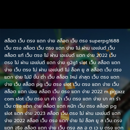
สล็อต เว็บ ตรง แตก ง่าย สล็อต เว็บ ตรง superpg1688
เว็บ ตรง สล็อต เว็บ ตรง แตก ง่าย ไม่ ผ่าน เอเย่นต์ เว็บ
สล็อต แท้ เว็บ ตรง ไม่ ผ่าน เอเย่นต์ แตก ง่าย 2022 เว็บ
ตรง ไม่ ผ่าน เอเย่นต์ แตก ง่าย g2g1 slot เว็บ สล็อต แตก
ง่าย เว็บ ตรง ไม่ ผ่าน เอเย่นต์ ไม่ ล็อค ยู ส สล็อต เว็บ ตรง
แตก ง่าย ไม่มี ขั้น ต่ำ เว็บ สล็อต ใหม่ ล่าสุด เว็บ ตรง แตก
ง่าย เว็บ สล็อต pg เว็บ ตรง slot เว็บ ตรง แตก ง่าย เว็บ
สล็อต แตก บ่อย สล็อต เว็บ ตรง แตก ง่าย 2022 m pgjazz
com slot เว็บ ตรง บา ค่า ร่า เว็บ ตรง แตก ง่าย บา คา ร่า
เว็บ ตรง แตก ง่าย สล็อต แตก หนัก เว็บ ตรง สล็อต pg
slot แตก ง่าย 2023 สล็อต เว็บ ตรง ไม่ ผ่าน เอเย่นต์ แตก
ง่าย 2022 สล็อต เว็บ ตรง แตก ง่าย ไม่ ล็อค ยู ส เว็บ ตรง
แตก จริง สล็อต แตก ง่าย เว็บ ตรง สล อ ต เว บ ตรง แตก