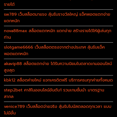
รายได้
sw789 เว็บสล็อตมาแรง ลุ้นรับรางวัลใหญ่ แจ็คพอตแตกง่าย
แตกหนัก
nova88max สล็อตแตกหนัก แตกง่าย สร้างรายได้ให้ผู้เล่นทุก
ท่าน
slotgame6666 เว็บสล็อตตรงจากต่างประเทศ ลุ้นรับแจ็ค
พอตแตกหนัก
akavip88 สล็อตแตกง่าย ได้รับความนิยมในตลาดเกมออนไลน์
สูงสุด
kbk12 สล็อตค่ายใหม่ แจกเครดิตฟรี บริการครบทุกค่ายทั้งหมด
step2bet คาสิโนออนไลน์อันดับ1 รวมเกมชั้นนำ มาตรฐาน
สากล
venice789 เว็บสล็อตจ่ายจริง ลุ้นรับโบนัสตลอดทุกเวลา แบบ
ไม่มีอั้น