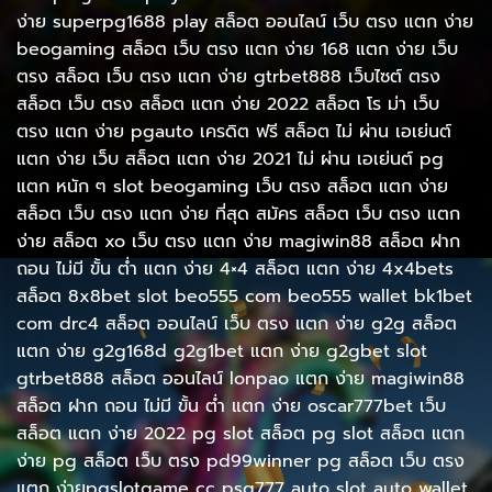
ง่าย superpg1688 play สล็อต ออนไลน์ เว็บ ตรง แตก ง่าย
beogaming สล็อต เว็บ ตรง แตก ง่าย 168 แตก ง่าย เว็บ
ตรง สล็อต เว็บ ตรง แตก ง่าย gtrbet888 เว็บไซต์ ตรง
สล็อต เว็บ ตรง สล็อต แตก ง่าย 2022 สล็อต โร ม่า เว็บ
ตรง แตก ง่าย pgauto เครดิต ฟรี สล็อต ไม่ ผ่าน เอเย่นต์
แตก ง่าย เว็บ สล็อต แตก ง่าย 2021 ไม่ ผ่าน เอเย่นต์ pg
แตก หนัก ๆ slot beogaming เว็บ ตรง สล็อต แตก ง่าย
สล็อต เว็บ ตรง แตก ง่าย ที่สุด สมัคร สล็อต เว็บ ตรง แตก
ง่าย สล็อต xo เว็บ ตรง แตก ง่าย magiwin88 สล็อต ฝาก
ถอน ไม่มี ขั้น ต่ำ แตก ง่าย 4×4 สล็อต แตก ง่าย 4x4bets
สล็อต 8x8bet slot beo555 com beo555 wallet bk1bet
com drc4 สล็อต ออนไลน์ เว็บ ตรง แตก ง่าย g2g สล็อต
แตก ง่าย g2g168d g2g1bet แตก ง่าย g2gbet slot
gtrbet888 สล็อต ออนไลน์ lonpao แตก ง่าย magiwin88
สล็อต ฝาก ถอน ไม่มี ขั้น ต่ำ แตก ง่าย oscar777bet เว็บ
สล็อต แตก ง่าย 2022 pg slot สล็อต pg slot สล็อต แตก
ง่าย pg สล็อต เว็บ ตรง pd99winner pg สล็อต เว็บ ตรง
แตก ง่ายpgslotgame cc psg777 auto slot auto wallet