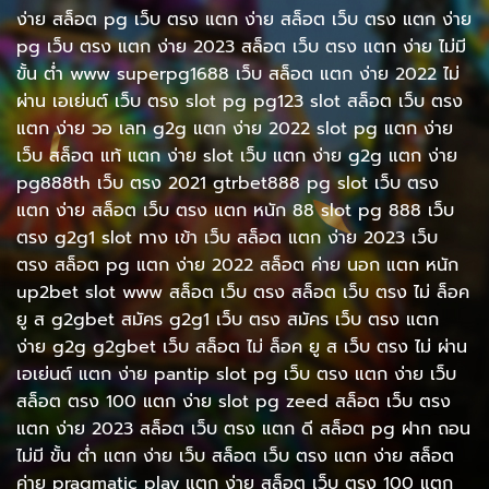
ง่าย สล็อต pg เว็บ ตรง แตก ง่าย สล็อต เว็บ ตรง แตก ง่าย
pg เว็บ ตรง แตก ง่าย 2023 สล็อต เว็บ ตรง แตก ง่าย ไม่มี
ขั้น ต่ํา www superpg1688 เว็บ สล็อต แตก ง่าย 2022 ไม่
ผ่าน เอเย่นต์ เว็บ ตรง slot pg pg123 slot สล็อต เว็บ ตรง
แตก ง่าย วอ เลท g2g แตก ง่าย 2022 slot pg แตก ง่าย
เว็บ สล็อต แท้ แตก ง่าย slot เว็บ แตก ง่าย g2g แตก ง่าย
pg888th เว็บ ตรง 2021 gtrbet888 pg slot เว็บ ตรง
แตก ง่าย สล็อต เว็บ ตรง แตก หนัก 88 slot pg 888 เว็บ
ตรง g2g1 slot ทาง เข้า เว็บ สล็อต แตก ง่าย 2023 เว็บ
ตรง สล็อต pg แตก ง่าย 2022 สล็อต ค่าย นอก แตก หนัก
up2bet slot www สล็อต เว็บ ตรง สล็อต เว็บ ตรง ไม่ ล็อค
ยู ส g2gbet สมัคร g2g1 เว็บ ตรง สมัคร เว็บ ตรง แตก
ง่าย g2g g2gbet เว็บ สล็อต ไม่ ล็อค ยู ส เว็บ ตรง ไม่ ผ่าน
เอเย่นต์ แตก ง่าย pantip slot pg เว็บ ตรง แตก ง่าย เว็บ
สล็อต ตรง 100 แตก ง่าย slot pg zeed สล็อต เว็บ ตรง
แตก ง่าย 2023 สล็อต เว็บ ตรง แตก ดี สล็อต pg ฝาก ถอน
ไม่มี ขั้น ต่ำ แตก ง่าย เว็บ สล็อต เว็บ ตรง แตก ง่าย สล็อต
ค่าย pragmatic play แตก ง่าย สล็อต เว็บ ตรง 100 แตก