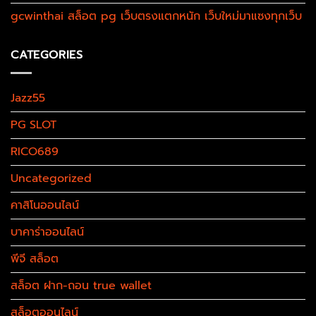
gcwinthai สล็อต pg เว็บตรงแตกหนัก เว็บใหม่มาแซงทุกเว็บ
CATEGORIES
Jazz55
PG SLOT
RICO689
Uncategorized
คาสิโนออนไลน์
บาคาร่าออนไลน์
พีจี สล็อต
สล็อต ฝาก-ถอน true wallet
สล็อตออนไลน์