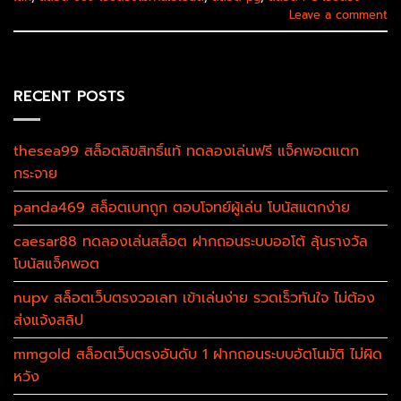
Leave a comment
RECENT POSTS
thesea99 สล็อตลิขสิทธิ์แท้ ทดลองเล่นฟรี แจ็คพอตแตก
กระจาย
panda469 สล็อตเบทถูก ตอบโจทย์ผู้เล่น โบนัสแตกง่าย
caesar88 ทดลองเล่นสล็อต ฝากถอนระบบออโต้ ลุ้นรางวัล
โบนัสแจ็คพอต
nupv สล็อตเว็บตรงวอเลท เข้าเล่นง่าย รวดเร็วทันใจ ไม่ต้อง
ส่งแจ้งสลิป
mmgold สล็อตเว็บตรงอันดับ 1 ฝากถอนระบบอัตโนมัติ ไม่ผิด
หวัง