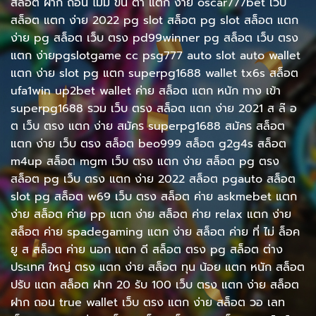
สล็อต ฝาก ถอน ไม่มี ขั้น ต่ำ แตก ง่าย oscar777bet เว็บ
สล็อต แตก ง่าย 2022 pg slot สล็อต pg slot สล็อต แตก
ง่าย pg สล็อต เว็บ ตรง pd99winner pg สล็อต เว็บ ตรง
แตก ง่ายpgslotgame cc psg777 auto slot auto wallet
แตก ง่าย slot pg แตก superpg1688 wallet tx6s สล็อต
ufa1win up2bet wallet ค่าย สล็อต แตก หนัก ทาง เข้า
superpg1688 รวม เว็บ ตรง สล็อต แตก ง่าย 2021 ส ล๊ อ
ต เว็บ ตรง แตก ง่าย สมัคร superpg1688 สมัคร สล็อต
แตก ง่าย เว็บ ตรง สล็อต beo999 สล็อต g2g4s สล็อต
m4up สล็อต mgm เว็บ ตรง แตก ง่าย สล็อต pg ตรง
สล็อต pg เว็บ ตรง แตก ง่าย 2022 สล็อต pgauto สล็อต
slot pg สล็อต w69 เว็บ ตรง สล็อต ค่าย askmebet แตก
ง่าย สล็อต ค่าย pp แตก ง่าย สล็อต ค่าย relax แตก ง่าย
สล็อต ค่าย spadegaming แตก ง่าย สล็อต ค่าย ที่ ไม่ ล็อค
ยู ส สล็อต ค่าย นอก แตก ดี สล็อต ตรง pg สล็อต ต่าง
ประเทศ ใหญ่ ตรง แตก ง่าย สล็อต ทุน น้อย แตก หนัก สล็อต
ปรับ แตก สล็อต ฝาก 20 รับ 100 เว็บ ตรง แตก ง่าย สล็อต
ฝาก ถอน true wallet เว็บ ตรง แตก ง่าย สล็อต วอ เลท