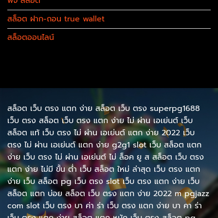
พีจี สล็อต
สล็อต ฝาก-ถอน true wallet
สล็อตออนไลน์
สล็อต เว็บ ตรง แตก ง่าย สล็อต เว็บ ตรง superpg1688
เว็บ ตรง สล็อต เว็บ ตรง แตก ง่าย ไม่ ผ่าน เอเย่นต์ เว็บ
สล็อต แท้ เว็บ ตรง ไม่ ผ่าน เอเย่นต์ แตก ง่าย 2022 เว็บ
ตรง ไม่ ผ่าน เอเย่นต์ แตก ง่าย g2g1 slot เว็บ สล็อต แตก
ง่าย เว็บ ตรง ไม่ ผ่าน เอเย่นต์ ไม่ ล็อค ยู ส สล็อต เว็บ ตรง
แตก ง่าย ไม่มี ขั้น ต่ำ เว็บ สล็อต ใหม่ ล่าสุด เว็บ ตรง แตก
ง่าย เว็บ สล็อต pg เว็บ ตรง slot เว็บ ตรง แตก ง่าย เว็บ
สล็อต แตก บ่อย สล็อต เว็บ ตรง แตก ง่าย 2022 m pgjazz
com slot เว็บ ตรง บา ค่า ร่า เว็บ ตรง แตก ง่าย บา คา ร่า
เว็บ ตรง แตก ง่าย สล็อต แตก หนัก เว็บ ตรง สล็อต pg