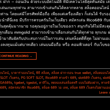
าก – ถอนเงิน ด้วยระบบอัตโนมัติ ที่มีเทคโนโลยีสุดทันสมัย เล่น
เล่นเกมทุกท่าน สามารถเข้าเล่นกันได้หลากหลาย สล็อตออนไลน์ ไ
่าน โดยแค่มีโทรศัพท์มือถือ เพียงแค่เครื่องเดียว ก็เล่นได้ รับรอ
ะนำที่นี่เลย มีบริการครบครันในเว็บเดียว สมัครเล่น Rico689 กับ
สุดคุ้มมากมาย รอคุณอยู่ภายในเว็บของเรา สนุกกันได้ไม่มีสะดุด
ทุกเดือน mmgold สามารถเข้ามาเลือกเล่นกันได้ทุกค่าย ทุกเกม ผ
ข้ามาสัมผัสกับประสบการณ์ในการเล่น เล่นสล็อตดีที่สุด ไม่ผ่านเอเย
้องลงทุนแม้แต่บาทเดียว เล่นบนมือถือ หรือ คอมพิวเตอร์ กับเว็บขอ
CONTINUE READING
→
อนไลน์
,
บาคาร่าออนไลน์
,
พีจี สล็อต
,
สล็อต ฝาก-ถอน true wallet
,
สล็อตออนไล
SLOT เว็บตรง
,
PG SOFT SLOT
,
Rico689 ทางเข้า 689
,
slot689 เว็บตรง
,
slot
TGA689z
,
tgabet
,
tgaslot
,
คาสิโน
,
ทดลองเล่นสล็อตฟรี แบบไม่ต้องฝาก
,
ทางเข
a689
,
สมัครสมาชิก Rico689
,
สล็อต 689 วอ เลท
,
สล็อต 689 เว็บตรงไม่ผ่านเอเ
Leave 