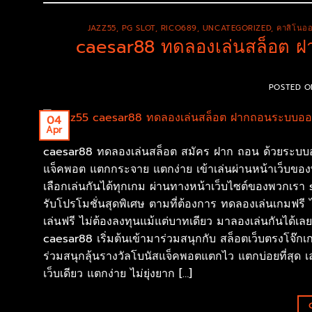
JAZZ55
,
PG SLOT
,
RICO689
,
UNCATEGORIZED
,
คาสิโนอ
caesar88 ทดลองเล่นสล็อต ฝา
POSTED 
04
Apr
caesar88 ทดลองเล่นสล็อต สมัคร ฝาก ถอน ด้วยระบบออโต
แจ็คพอต แตกกระจาย แตกง่าย เข้าเล่นผ่านหน้าเว็บของพ
เลือกเล่นกันได้ทุกเกม ผ่านทางหน้าเว็บไซต์ของพวกเรา sl
รับโปรโมชั่นสุดพิเศษ ตามที่ต้องการ ทดลองเล่นเกมฟรี ไ
เล่นฟรี ไม่ต้องลงทุนแม้แต่บาทเดียว มาลองเล่นกันได้เล
caesar88 เริ่มต้นเข้ามาร่วมสนุกกับ สล็อตเว็บตรงโจ๊กเ
ร่วมสนุกลุ้นรางวัลโบนัสแจ็คพอตแตกไว แตกบ่อยที่สุด เ
เว็บเดียว แตกง่าย ไม่ยุ่งยาก […]