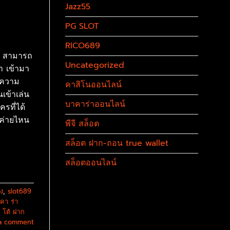
Jazz55
PG SLOT
RICO689
ล สามารถ
Uncategorized
า เข้ามา
ันความ
คาสิโนออนไลน์
เข้าเล่น
บาคาร่าออนไลน์
รที่ได้
 ค่ายไหน
พีจี สล็อต
สล็อต ฝาก-ถอน true wallet
สล็อตออนไลน์
ง
,
slot689
คา ร่า
 โต้ ฝาก
a comment