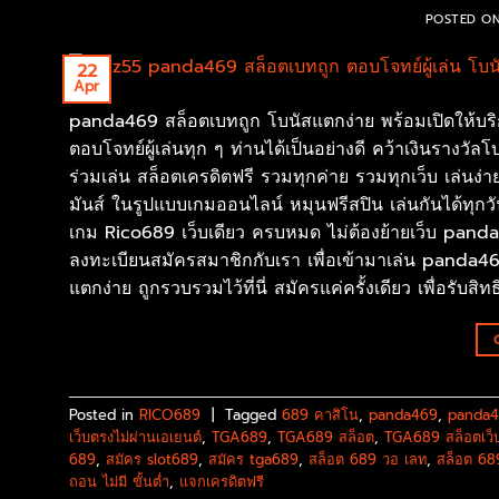
POSTED O
22
Apr
panda469 สล็อตเบทถูก โบนัสแตกง่าย พร้อมเปิดให้บร
ตอบโจทย์ผู้เล่นทุก ๆ ท่านได้เป็นอย่างดี คว้าเงินรางวัล
ร่วมเล่น สล็อตเครดิตฟรี รวมทุกค่าย รวมทุกเว็บ เล่นง่า
มันส์ ในรูปแบบเกมออนไลน์ หมุนฟรีสปิน เล่นกันได้ทุกว
เกม Rico689 เว็บเดียว ครบหมด ไม่ต้องย้ายเว็บ panda46
ลงทะเบียนสมัครสมาชิกกับเรา เพื่อเข้ามาเล่น panda46
แตกง่าย ถูกรวบรวมไว้ที่นี่ สมัครแค่ครั้งเดียว เพื่อรับ
Posted in
RICO689
|
Tagged
689 คาสิโน
,
panda469
,
panda4
เว็บตรงไม่ผ่านเอเยนต์
,
TGA689
,
TGA689 สล็อต
,
TGA689 สล็อตเว็
689
,
สมัคร slot689
,
สมัคร tga689
,
สล็อต 689 วอ เลท
,
สล็อต 689
ถอน ไม่มี ขั้นต่ำ
,
แจกเครดิตฟรี