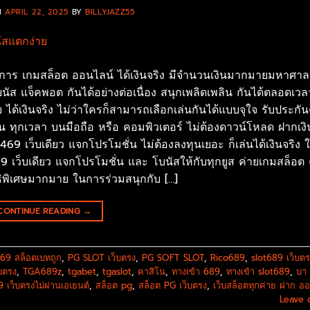
N
APRIL 22, 2025
BY
BILLYJAZZ55
ิการ เกมสล็อต ออนไลน์ ได้เงินจริง มีจำนวนเงินมากมายมหาศา
โบนัส แจ็คพอต กันได้อย่างต่อเนื่อง สนุกเพลิดเพลิน กันได้ตลอดเวล
ย ได้เงินจริง ไม่ว่าใครก็สามารถเลือกเล่นกันได้แบบจุใจ รับประก
ัน ทุกเวลา บนมือถือ หรือ คอมพิวเตอร์ ไม่ต้องดาวน์โหลด ฝากเงิน
9 เว็บเดียว แจกโปรโมชั่น ไม่ต้องลงทุนเยอะ ก็เล่นได้เงินจริง ใค
9 เว็บเดียว แจกโปรโมชั่น และ โบนัสให้กับทุกยูส ค่ายเกมสล็อต
สิทธิพิเศษมากมาย ในการร่วมสนุกกับ […]
CONTINUE READING
→
69 สล็อตเบทถูก
,
PG SLOT เว็บตรง
,
PG SOFT SLOT
,
Rico689
,
slot689 เว็บตร
บตรง
,
TGA689z
,
tgabet
,
tgaslot
,
คาสิโน
,
ทางเข้า 689
,
ทางเข้า slot689
,
บา 
 เว็บตรงไม่ผ่านเอเยนต์
,
สล็อต pg
,
สล็อต PG เว็บตรง
,
เว็บสล็อตทุกค่าย ฝาก ออ
Leave 