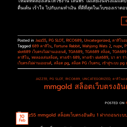
โหมดทดลองเล่นให้ใช้งาน เล่นฟรี ไม่เสียเงินจริงแม้แต่
ตื่นเต้น เร้าใจ ไปกับเกมทำเงิน ที่ดีที่สุดในเว็บของเรา
Posted in
Jazz55
,
PG SLOT
,
RICO689
,
Uncategorized
,
คาสิโนอ
Tagged
689 คาสิโน
,
Fortune Rabbit
,
Mahjong Wats 2
,
nupv
,
P
slot689 เว็บตรงไม่ผ่านเอเยนต์
,
TGA689
,
TGA689 สล็อต
,
TGA689 
คาสิโน
,
ทดลองเล่นสล็อต
,
ทางเข้า 689
,
ทางเข้า slot689
,
บา คา ร่
เว็บตรงไม่ผ่านเอเยนต์
,
สล็อต pg
,
สล็อต PG เว็บตรง
,
เข้าสู่ระบบ pg 
JAZZ55
,
PG SLOT
,
RICO689
,
UNCATEGORIZED
,
คาสิโนอ
mmgold สล็อตเว็บตรงอันด
POSTED ON
10
Feb