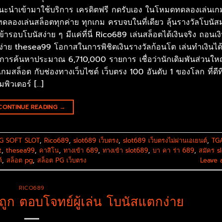
แนะนำเข้ามาใช้บริการ เครดิตฟรี กดรับเอง ในโหมดทดลองเล่นเกม
้น ทดลองเล่นสล็อตทุกค่าย ทุกเกม ครบจบในที่เดียว ลุ้นรางวัลโบน
ารอบโบนัสง่าย ๆ มีแค่ที่นี่ Rico689 เล่นสล็อตได้เงินจริง ถอนเง
่าย thesea99 โอกาสในการพิชิตเงินรางวัลก้อนโต เล่นทำเงินได้
ลการค้นหาประมาณ 6,710,000 รายการ เชื่อว่านักเดิมพันส่วนใหญ
ล็อต กับช่องทางเว็บไซต์ เว็บตรง 100 อันดับ 1 ของโลก ที่ดีที่
พิวเตอร์ […]
CONTINUE READING
→
G SOFT SLOT
,
Rico689
,
slot689 เว็บตรง
,
slot689 เว็บตรงไม่ผ่านเอเยนต์
,
TG
t
,
thesea99
,
คาสิโน
,
ทางเข้า 689
,
ทางเข้า slot689
,
บา คา ร่า 689
,
สมัคร s
์
,
สล็อต pg
,
สล็อต PG เว็บตรง
Leave 
RICO689
ก ตอบโจทย์ผู้เล่น โบนัสแตกง่าย