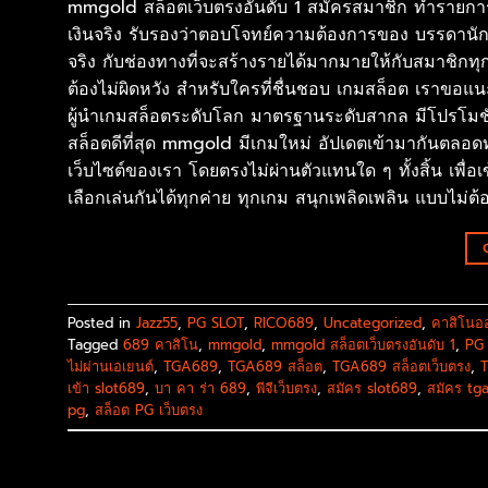
mmgold สล็อตเว็บตรงอันดับ 1 สมัครสมาชิก ทำรายการ ฝ
เงินจริง รับรองว่าตอบโจทย์ความต้องการของ บรรดานัก
จริง กับช่องทางที่จะสร้างรายได้มากมายให้กับสมาชิกทุกท
ต้องไม่ผิดหวัง สำหรับใครที่ชื่นชอบ เกมสล็อต เราขอแน
ผู้นำเกมสล็อตระดับโลก มาตรฐานระดับสากล มีโปรโมชั่น
สล็อตดีที่สุด mmgold มีเกมใหม่ อัปเดตเข้ามากันตลอด
เว็บไซต์ของเรา โดยตรงไม่ผ่านตัวแทนใด ๆ ทั้งสิ้น เพื่อเ
เลือกเล่นกันได้ทุกค่าย ทุกเกม สนุกเพลิดเพลิน แบบไม่ต
Posted in
Jazz55
,
PG SLOT
,
RICO689
,
Uncategorized
,
คาสิโนอ
Tagged
689 คาสิโน
,
mmgold
,
mmgold สล็อตเว็บตรงอันดับ 1
,
PG 
ไม่ผ่านเอเยนต์
,
TGA689
,
TGA689 สล็อต
,
TGA689 สล็อตเว็บตรง
,
เข้า slot689
,
บา คา ร่า 689
,
พีจีเว็บตรง
,
สมัคร slot689
,
สมัคร tg
pg
,
สล็อต PG เว็บตรง