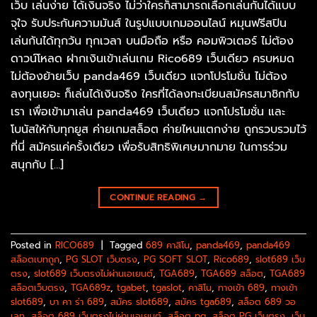
เว็บ เล่นง่าย ได้เงินจริง ไม่ว่าใครก็สามารถเลือกเล่นกันได้แบบ
จุใจ รับประกันความมันส์ ในรูปแบบเกมออนไลน์ หมุนฟรีสปิน
เล่นกันได้ทุกวัน ทุกเวลา บนมือถือ หรือ คอมพิวเตอร์ ไม่ต้อง
ดาวน์โหลด ฝากเงินเข้าเล่นเกม Rico689 เว็บเดียว ครบหมด
ไม่ต้องย้ายเว็บ panda469 เว็บเดียว แจกโปรโมชั่น ไม่ต้อง
ลงทุนเยอะ ก็เล่นได้เงินจริง ใครที่ได้ลงทะเบียนสมัครสมาชิกกับ
เรา เพื่อเข้ามาเล่น panda469 เว็บเดียว แจกโปรโมชั่น และ
โบนัสให้กับทุกยูส ค่ายเกมสล็อต ค่ายไหนแตกง่าย ถูกรวบรวมไว้
ที่นี่ สมัครแค่ครั้งเดียว เพื่อรับสิทธิพิเศษมากมาย ในการร่วม
สนุกกับ […]
CONTINUE READING
→
Posted in
RICO689
|
Tagged
689 คาสิโน
,
panda469
,
panda469
สล็อตเบทถูก
,
PG SLOT เว็บตรง
,
PG SOFT SLOT
,
Rico689
,
slot689 เว็บ
ตรง
,
slot689 เว็บตรงไม่ผ่านเอเยนต์
,
TGA689
,
TGA689 สล็อต
,
TGA689
สล็อตเว็บตรง
,
TGA689z
,
tgabet
,
tgaslot
,
คาสิโน
,
ทางเข้า 689
,
ทางเข้า
slot689
,
บา คา ร่า 689
,
สมัคร slot689
,
สมัคร tga689
,
สล็อต 689 วอ
เลท
,
สล็อต 689 เว็บตรงไม่ผ่านเอเยนต์
,
สล็อต pg
,
สล็อต PG เว็บตรง
,
เว็บ