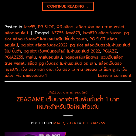
CONTINUE READING
→
Posted in
Jazz55
,
PG SLOT
,
พีจี สล็อต
,
สล็อต ฝาก-ถอน true wallet
,
สล็อตออนไลน์
|
Tagged
JAZZ55
,
lava879
,
lava879 สล็อตเว็บตรง
,
pg
slot สล็อต เว็บตรงไม่ผ่านเอเย่นต์ไม่มีขั้นต่ํา วอเลท
,
PG SLOT สล็อต
ออนไลน์
,
pg slot สล็อตเว็บตรง2022
,
pg slot สล็อตเว็บตรงไม่ผ่านเอเย่นต์
ไม่มี ขั้นต่ำ
,
pg slot เว็บพนันออนไลน์ ไม่ผ่านเอเย่นต์ 2022
,
PGJAZZ
,
PGJAZZ55
,
คาสิโน
,
คาสิโนออนไลน์
,
ทดลองเล่นสล็อตฟรี
,
รวมเว็บสล็อต
true wallet
,
สล็อต pg เว็บตรง ไม่ผ่านเอเย่นต์ วอ เลท
,
สล็อตเว็บตรง
lava879
,
เว็บ ตรง แตก ง่าย
,
เว็บ ตรง ไม่ ผ่าน เอเย่นต์ ไม่ ล็อค ยู ส
,
เว็บ
สล็อต พีจี มาแรงอันดับ 1
Leave a comment
JAZZ55
,
บาคาร่าออนไลน์
ZEAGAME เว็บบาคาร่าเดิมพันขั้นต่ำ 1 บาท
เหมาะสำหรับมือใหม่หัดเล่น
POSTED ON
MAY 7, 2024
BY
BILLYJAZZ55