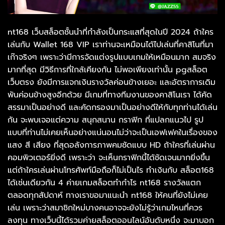
nt168 เว็บสล็อตชั้นนำที่กำลังเป็นกระแสที่สุดในปี 2024 ถ้าใคร
เล่นกับ Wallet 168 VIP เราท่านจะเหมือนได้ไปเล่นที่คาสิโนที่มา
เก๊าจริงๆ เพราะว่ามีการจัดแต่งรูปแบบเกมให้เหมือนมาก สมจริง
มากที่สุด มีวิธีการที่ใกล้เคียงกัน ไม่พอเพียงเท่านั้น pgสล็อต
เว็บตรง ยังมีการแจกเงินรางวัลค่อนข้างเยอะ และอัตราการเดิม
พันค่อนข้างสูงอีกด้วย มีเกมที่ทางทีมงานของคาสิโนเรา ได้คัด
สรรมาเป็นอย่างดี และคัดกรองมาเป็นอย่างดีให้กับทุกท่านได้เล่น
กัน จะพบเจอแต่ความ สนุกสนาน กราฟิก ที่แปลกแนวไป รูป
แบบที่ท่านไม่เคยเห็นอย่างแน่นอนไม่ว่าจะเป็นเอฟเฟคในเรื่องของ
แสง สี เสียง ที่สุดอลังการภาพคมชัดแบบ HD ถ้าใครที่เล่นผ่าน
คอมพิวเตอร์ยิ่งดี เพราะว่า จะเห็นกราฟิกนี้ได้ชัดเจนมากยิ่งขึ้น
แต่ถ้าใครเล่นผ่านโทรศัพท์มือถือก็ไม่เป็นไร ทำเงินกับ สล็อต168
ได้เช่นเดียวกัน 4 ค่ายเกมสล็อตทำกำไร nt168 รางวัลแตก
ตลอดทุกสัปดาห์ ทางเราขอมาแนะนำ nt168 ให้คนที่ยังไม่เคย
เล่น เพราะว่าสมาชิกใหม่บางคนอาจจะยังไม่รู้ว่าเกมไหนที่ควร
ลงทุน ทางเว็บนี้ได้รวมค่ายสล็อตออนไลน์อันดับหนึ่ง จะมาบอก