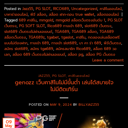
Posted in
Jazz55
,
PG SLOT
,
RICO689
,
Uncategorized
,
คาสิโนออนไลน์
,
บาคาร่าออนไลน์
,
พีจี สล็อต
,
สล็อต ฝาก-ถอน true wallet
,
สล็อตออนไลน์
|
Tagged
689 คาสิโน
,
mmgold
,
mmgold สล็อตเว็บตรงอันดับ 1
,
PG SLOT
เว็บตรง
,
PG SOFT SLOT
,
Rico689 ทางเข้า 689
,
slot689 เว็บตรง
,
slot689 เว็บตรงไม่ผ่านเอเยนต์
,
TGA689
,
TGA689 สล็อต
,
TGA689
สล็อตเว็บตรง
,
TGA689z
,
tgabet
,
tgaslot
,
คาสิโน
,
ทดลองเล่นสล็อตฟรี
แบบไม่ต้องฝาก
,
ทางเข้า 689
,
ทางเข้า slot689
,
บา คา ร่า 689
,
พีจีเว็บตรง
,
สมัคร slot689
,
สมัคร tga689
,
สมัครสมาชิก Rico689
,
สล็อต 689 วอ
เลท
,
สล็อต 689 เว็บตรงไม่ผ่านเอเยนต์
,
สล็อต pg
,
สล็อต PG เว็บตรง
Leave a comment
JAZZ55
,
PG SLOT
,
คาสิโนออนไลน์
genozz เว็บคาสิโนไม่มีขั้นต่ำ เล่นได้สบายใจ
ไม่มีติดเทิร์น
POSTED ON
MAY 9, 2024
BY
BILLYJAZZ55
09
May