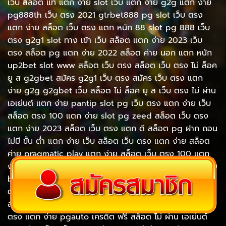
เว็บ สล็อต แท้ แตก ง่าย slot เว็บ แตก ง่าย g2g แตก ง่าย
pg888th เว็บ ตรง 2021 gtrbet888 pg slot เว็บ ตรง
แตก ง่าย สล็อต เว็บ ตรง แตก หนัก 88 slot pg 888 เว็บ
ตรง g2g1 slot ทาง เข้า เว็บ สล็อต แตก ง่าย 2023 เว็บ
ตรง สล็อต pg แตก ง่าย 2022 สล็อต ค่าย นอก แตก หนัก
up2bet slot www สล็อต เว็บ ตรง สล็อต เว็บ ตรง ไม่ ล็อค
ยู ส g2gbet สมัคร g2g1 เว็บ ตรง สมัคร เว็บ ตรง แตก
ง่าย g2g g2gbet เว็บ สล็อต ไม่ ล็อค ยู ส เว็บ ตรง ไม่ ผ่าน
เอเย่นต์ แตก ง่าย pantip slot pg เว็บ ตรง แตก ง่าย เว็บ
สล็อต ตรง 100 แตก ง่าย slot pg zeed สล็อต เว็บ ตรง
แตก ง่าย 2023 สล็อต เว็บ ตรง แตก ดี สล็อต pg ฝาก ถอน
ไม่มี ขั้น ต่ำ แตก ง่าย เว็บ สล็อต เว็บ ตรง แตก ง่าย สล็อต
ค่าย pragmatic play แตก ง่าย สล็อต เว็บ ตรง 100 แตก
ง่าย superpg1688 play สล็อต ออนไลน์ เว็บ ตรง แตก ง่าย
beogaming สล็อต เว็บ ตรง แตก ง่าย 168 แตก ง่าย เว็บ
ตรง สล็อต เว็บ ตรง แตก ง่าย gtrbet888 เว็บไซต์ ตรง
สล็อต เว็บ ตรง สล็อต แตก ง่าย 2022 สล็อต โร ม่า เว็บ
ตรง แตก ง่าย pgauto เครดิต ฟรี สล็อต ไม่ ผ่าน เอเย่นต์