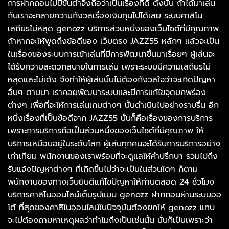
การฝากถอนไม่มีขั้นต่ำจึงถือว่าเป็นเรื่องที่ดี ดังนั้น ถ้าได้มาเล่น
กับเราจะคลายความกังวลเรื่องเงินทุนไปได้เลย ระบบคาสิโน
เสถียรไม่หลุด genozz บริการส่วนหนึ่งของเว็บไซต์ที่มีคุณภาพ
ถ้าหากจะให้พูดถึงข้อดีของ เว็บตรง JAZZ55 หลักๆ แล้วจะเป็น
ในเรื่องของระบบการเข้าเล่นที่มีการพัฒนาขึ้นมาเรื่อยๆ ผู้เล่นจะ
ได้รับความสะดวกสบายในการเล่น เพราะระบบมีความเสถียรไม่
หลุดและไม่เด้ง จึงทำให้ผู้เล่นนั้นไม่ต้องกังวลใจว่าจะเกิดปัญหา
อื่นๆ ตามมา เราคอยพัฒนาระบบและมีการแก้ไขจุดบกพร่อง
ต่างๆ เพื่อที่จะให้การเล่นเกมต่างๆ นั้นดำเนินไปอย่างราบรื่น อีก
หนึ่งเรื่องที่เป็นข้อดีจาก JAZZ55 นั่นก็คือเรื่องของการบริการ
เพราะการบริการถือเป็นส่วนหนึ่งของเว็บไซต์ที่มีคุณภาพ ให้
บริการเหมือนอยู่ในระดับโลก ผู้เล่นทุกคนจะได้รับการบริการอย่าง
เท่าเทียม พนักงานของเราพร้อมที่จะดูแลให้คำปรึกษา รวมไปถึง
รับแจ้งปัญหาต่างๆ ที่เกิดขึ้นไม่ว่าจะเป็นในส่วนใดๆ ก็ตาม
พนักงานของทางเว็บยินดีแก้ไขปัญหาให้ท่านตลอด 24 ชั่วโมง
บริการคาสิโนออนไลน์เต็มรูปแบบ genozz ฝากถอนผ่านระบบออ
โต้ ที่สุดของคาสิโนออนไลน์ในปัจจุบันต้องยกให้ genozz แทบ
จะไม่ต้องถามหาเหตุผลว่าทำไมถึงเป็นเช่นนั้น นั่นก็เป็นเพราะว่า