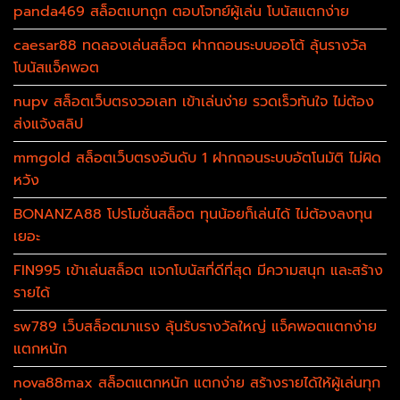
panda469 สล็อตเบทถูก ตอบโจทย์ผู้เล่น โบนัสแตกง่าย
caesar88 ทดลองเล่นสล็อต ฝากถอนระบบออโต้ ลุ้นรางวัล
โบนัสแจ็คพอต
nupv สล็อตเว็บตรงวอเลท เข้าเล่นง่าย รวดเร็วทันใจ ไม่ต้อง
ส่งแจ้งสลิป
mmgold สล็อตเว็บตรงอันดับ 1 ฝากถอนระบบอัตโนมัติ ไม่ผิด
หวัง
BONANZA88 โปรโมชั่นสล็อต ทุนน้อยก็เล่นได้ ไม่ต้องลงทุน
เยอะ
FIN995 เข้าเล่นสล็อต แจกโบนัสที่ดีที่สุด มีความสนุก และสร้าง
รายได้
sw789 เว็บสล็อตมาแรง ลุ้นรับรางวัลใหญ่ แจ็คพอตแตกง่าย
แตกหนัก
nova88max สล็อตแตกหนัก แตกง่าย สร้างรายได้ให้ผู้เล่นทุก