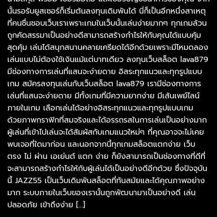
นั้นรอรับยูสเซอร์ก็เริ่มต้นลงทุนเดิมพันได้ นี่ก็เป็นอีกหนึ่งสาเหตุ
ที่คนชื่นชอบเว็บเราเพราะเกมในเว็บนั้นเล่นง่ายมากๆ ทุกเกมล้วน
ถูกคัดสรรมาเป็นอย่างดีสามารถสร้างกำไรให้กับคุณได้แบบคุ้ม
สุดคุ้ม เล่นได้สนุกสนานคลายเครียดได้อีกด้วยเพราะมีโหมดลอง
เล่นแบบไม่ต้องใช้เงินแม้แต่บาทเดียว ลงทุนเว็บสล็อต lava879
มีช่องทางการเล่นที่แสนจะง่ายดาย อิสระทุกแนวและทุกรูปแบบ
เกม สมัครลงทุนเล่นกับเว็บสล็อต lava879 เรามีช่องทางการ
เล่นที่แสนจะง่ายดาย มีทั้งเกมที่มีความยากง่าย มีเส้นเพย์ไลน์
ภายในเกม เลือกเล่นได้อย่างอิสระทุกแนวและทุกรูปแบบเกม
ด้วยภาพกราฟิกที่สมจริงและได้อรรถรสในการเล่นเป็นอย่างมาก
ผู้เล่นที่เข้าไปเล่นจะได้สัมผัสกับเกมแนวใหม่ๆ ที่คุณอาจจะไม่เคย
พบเจอที่ใดมาก่อน และนอกจากนี้ทุกเกมสล็อตแตกง่าย เว็บ
ตรง ไม่ ผ่าน เอเย่นต์ แตก ง่าย ก็ยังสามารถเป็นช่องทางที่ดีที่
จะสามารถสร้างกำไรให้กับผู้เล่นได้เป็นอย่างดีอีกด้วย ซึ่งปัจจุบัน
นี้ JAZZ55 เป็นเว็บเดิมพันสล็อตที่ทันสมัยและได้คุณภาพอย่าง
มาก ระบบภายในเว็บของเรานั้นถูกพัฒนามาเป็นอย่างดี เล่น
ปลอดภัย เข้าถึงง่าย […]