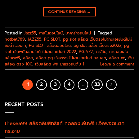
CONTINUE READING
→
Posted in
Jazz55
,
คาสิโนออนไลน์
,
บาคาร่าออนไลน์
|
Tagged
hotbet789
,
JAZZ55
,
PG SLOT
,
pg slot สล็อต เว็บตรงไม่ผ่านเอเย่นต์ไม่มี
ขั้นต่ํา วอเลท
,
PG SLOT สล็อตออนไลน์
,
pg slot สล็อตเว็บตรง2022
,
pg
slot เว็บพนันออนไลน์ ไม่ผ่านเอเย่นต์ 2022
,
PGJAZZ
,
คาสิโน
,
ทดลองเล่น
สล็อตฟรี
,
สล็อต
,
สล็อต pg เว็บตรง ไม่ผ่านเอเย่นต์ วอ เลท
,
สล็อต xo
,
เว็บ
สล็อต ตรง 100
,
เว็บสล็อต พีจี มาแรงอันดับ 1
Leave a comment
1
2
3
4
…
33
RECENT POSTS
thesea99 สล็อตลิขสิทธิ์แท้ ทดลองเล่นฟรี แจ็คพอตแตก
กระจาย